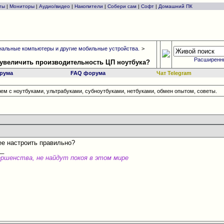
ты
|
Мониторы
|
Аудио/видео
|
Накопители
|
Собери сам
|
Софт
|
Домашний ПК
альные компьютеры и другие мобильные устройства.
>
Расширенн
од увеличить производительность ЦП ноутбука?
рума
FAQ форума
Чат Telegram
ем с ноутбуками, ультрабуками, субноутбуками, нетбуками, обмен опытом, советы.
 ее настроить правильно?
__
ершенства, не найдут покоя в этом мире