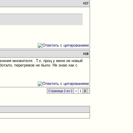
#
17
#
18
чения множителя . Т.к. проц у меня не новый
аботало, перегревов не было. Не знаю как с
Страница 2 из 2
<
1
2