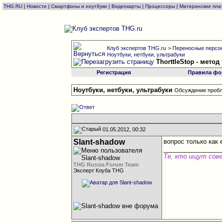
THG.RU
|
Новости
|
Смартфоны и ноутбуки
|
Видеокарты
|
Процессоры
|
Материнские пла
Клуб экспертов THG.ru
>
Переносные персон
Ноутбуки, нетбуки, ультрабуки
ThorttleStop - мет
Регистрация
Правила фо
Ноутбуки, нетбуки, ультрабуки
Обсуждение пробл
01.05.2012, 00:32
Slant-shadow
вопрос только как
________________
Те, кто ищут сов
THG Russia Forum Team
Эксперт Клуба THG