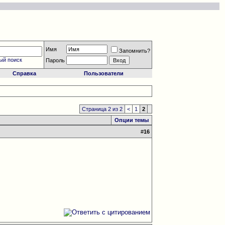
Имя
Запомнить?
ый поиск
Пароль
Справка
Пользователи
Страница 2 из 2
<
1
2
Опции темы
#
16