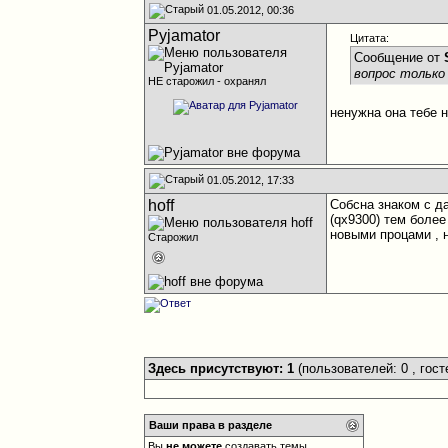
01.05.2012, 00:36
Pyjamator
Цитата:
Сообщение от
вопрос только
НЕ старожил - охранял
ненужна она тебе 
01.05.2012, 17:33
hoff
Собсна знаком с д
(qx9300) тем более
новыми процами , н
Старожил
Здесь присутствуют: 1
(пользователей: 0 , гост
Ваши права в разделе
Вы
не можете
создавать темы