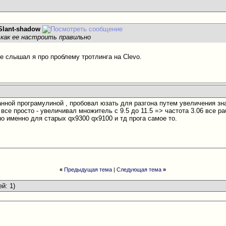
Slant-shadow
 как ее настроить правильно
не слышал я про проблему тротлинга на Clevo.
анной програмулиной , пробовал юзать для разгона путем увеличения зна
 все просто - увеличивал множитель с 9.5 до 11.5 => частота 3.06 все р
о именно для старых qx9300 qx9100 и тд прога самое то.
«
Предыдущая тема
|
Следующая тема
»
ей: 1)