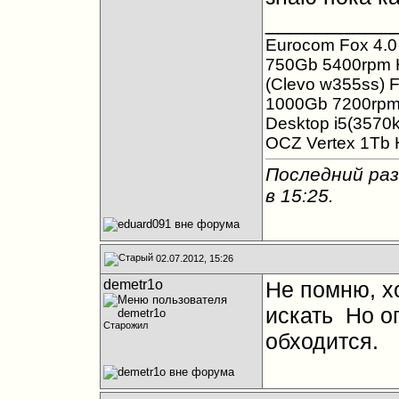
__________
Eurocom Fox 4.0 
750Gb 5400rpm 
(Clevo w355ss) F
1000Gb 7200rpm 
Desktop i5(357
OCZ Vertex 1Tb
Последний раз
в
15:25
.
02.07.2012, 15:26
demetr1o
Не помню, хо
искать
Но ог
Старожил
обходится.