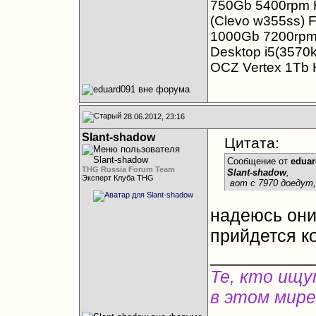
750Gb 5400rpm 
(Clevo w355ss) F
1000Gb 7200rpm 
Desktop i5(357
OCZ Vertex 1Tb
28.06.2012, 23:16
Slant-shadow
Цитата:
Сообщение от
eduar
THG Russia Forum Team
Slant-shadow
,
Эксперт Клуба THG
вот с 7970 доедут,
надеюсь они 
прийдется к
__________
Те, кто ищу
в этом мире