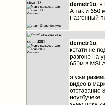
steam13
demetr1o
, я
А так и 650 
Старожил
Разгонный по
02.07.2012, 15:22
eduard091
demetr1o
,
кстати не по
Старожил
разгоне на у
650м в MSI A
я уже разме
видео в марк
отставание 
ноутбучеке.
знаю пока ка