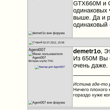
GTX660M и 
одинаковых 
выше. Да и 
одинаковый -
02.07.2012, 15:06
Agent007
demetr1o
, Э
Из 650М Вы 
Ветеран клуба THG
очень даже.
__________
Истина где-то 
Ничего плохого н
гораздо хуже ко