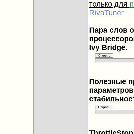
только для
n
RivaTuner
Пара слов 
процессоров
Ivy Bridge.
Полезные п
параметров
стабильнос
ThrottleStop