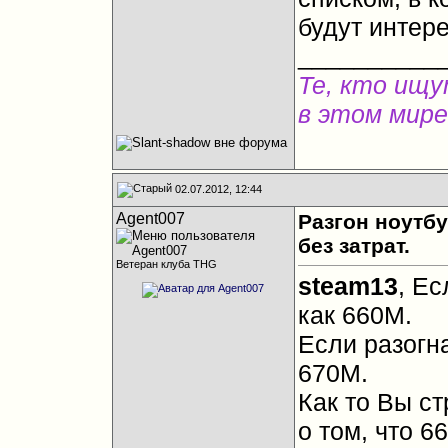
будут интер
__________
Те, кто ищу
в этом мире
02.07.2012, 12:44
Agent007
Разгон ноутб
без затрат.
Ветеран клуба THG
steam13
, Ес
как 660М.
Если разогна
670М.
Как то Вы с
о том, что 