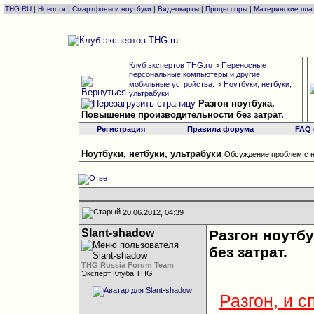
THG.RU
|
Новости
|
Смартфоны и ноутбуки
|
Видеокарты
|
Процессоры
|
Материнские пла
Клуб экспертов THG.ru
>
Переносные
персональные компьютеры и другие
мобильные устройства.
>
Ноутбуки, нетбуки,
ультрабуки
Разгон ноутбука.
Повышение производительности без затрат.
Регистрация
Правила форума
FAQ
Ноутбуки, нетбуки, ультрабуки
Обсуждение проблем с н
20.06.2012, 04:39
Slant-shadow
Разгон ноутб
без затрат.
THG Russia Forum Team
Эксперт Клуба THG
Разгон, и 