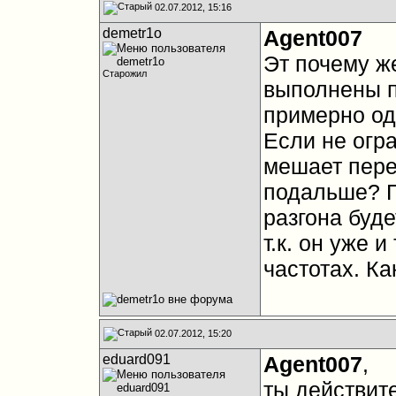
02.07.2012, 15:16
demetr1o
Agent007
Эт почему же
Старожил
выполнены п
примерно од
Если не огр
мешает перед
подальше? П
разгона буд
т.к. он уже 
частотах. Как
02.07.2012, 15:20
eduard091
Agent007
,
ты действите