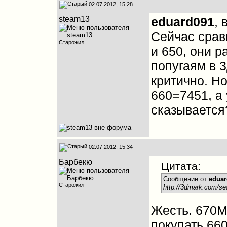
02.07.2012, 15:28
steam13
eduard091
, 
Сейчас срав
Старожил
и 650, они р
попугаям в 3
критично. Н
660=7451, а 
сказывается
02.07.2012, 15:34
Барбекю
Цитата:
Сообщение от
eduar
Старожил
http://3dmark.com/s
Жесть. 670М 
покупать 660