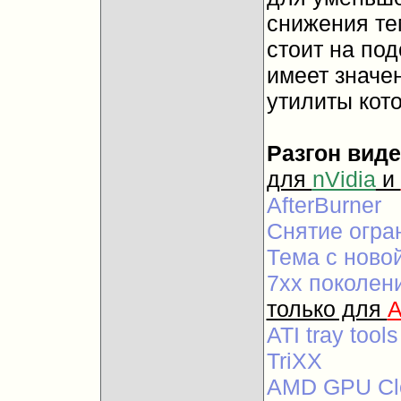
снижения те
стоит на под
имеет значе
утилиты кот
Разгон вид
для
nVidia
и
AfterBurner
Снятие огран
Тема с новой
7хх поколени
только для
A
ATI tray tools
TriXX
AMD GPU Clo