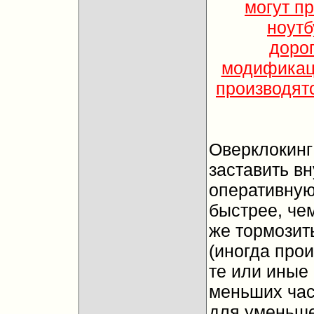
могут п
ноутб
доро
модификац
производятс
Оверклокинг
заставить вн
оперативную
быстрее, че
же тормозит
(иногда про
те или иные
меньших час
для уменьше