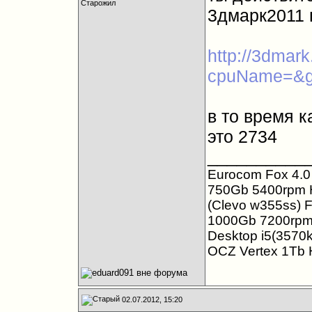
Старожил
3дмарк2011 
http://3dmar
cpuName=&gp
в то время к
это 2734
__________
Eurocom Fox 4.0 
750Gb 5400rpm 
(Clevo w355ss) F
1000Gb 7200rpm 
Desktop i5(357
OCZ Vertex 1Tb
02.07.2012, 15:20