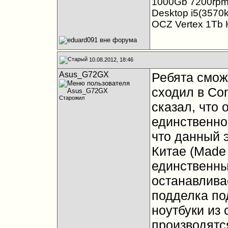
1000Gb 7200rpm 
Desktop i5(357
OCZ Vertex 1Tb
10.08.2012, 18:46
Asus_G72GX
Ребята смож
сходил в Com
Старожил
сказал, что
единственно
что данный 
Китае (Made 
единственны
останавливае
подделка под
ноутбуки из
производятс