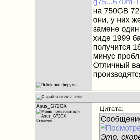
g75...670m-1
на 750GB 72
они, у них ж
замене один 
хиде 1999 б
получится 1
минус пробл
Отличный ва
производятся
31.08.2012, 20:52
Asus_G72GX
Цитата:
Сообщени
Старожил
Это, скор