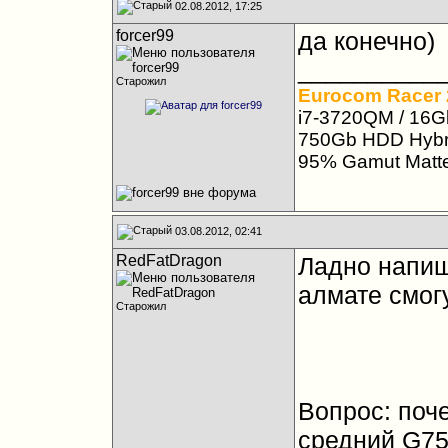
02.08.2012, 17:25
forcer99
да конечно)
__________
Старожил
Eurocom Racer 
i7-3720QM / 16G
750Gb HDD Hybri
95% Gamut Matt
03.08.2012, 02:41
RedFatDragon
Ладно напиш
алмате смог
Старожил
Вопрос: поч
средний G7