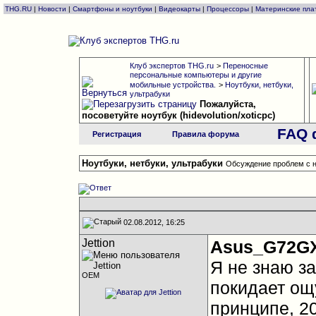
THG.RU
|
Новости
|
Смартфоны и ноутбуки
|
Видеокарты
|
Процессоры
|
Материнские пла
Клуб экспертов THG.ru
>
Переносные
персональные компьютеры и другие
мобильные устройства.
>
Ноутбуки, нетбуки,
ультрабуки
Пожалуйста,
посоветуйте ноутбук (hidevolution/xoticpc)
FAQ 
Регистрация
Правила форума
Ноутбуки, нетбуки, ультрабуки
Обсуждение проблем с н
02.08.2012, 16:25
Jettion
Asus_G72G
Я не знаю з
OEM
покидает ощу
принципе, 20