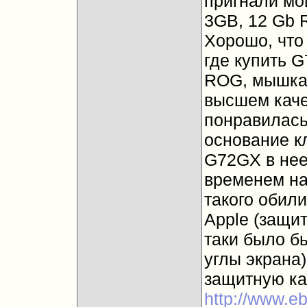
пригнали мо
3GB, 12 Gb R
Хорошо, что
где купить G
ROG, мышка 
высшем каче
понравилась
основание к
G72GX в нее
временем на
такого обили
Apple (защит
таки было б
углы экрана)
защитную ка
http://www.eb