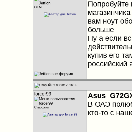
Попробуйте 
OEM
магазинчика
вам ноут обо
больше
Ну а если вс
действительн
купив его т
российский 
02.08.2012, 16:55
forcer99
Asus_G72G
В ОАЭ полюб
Старожил
кто-то с на