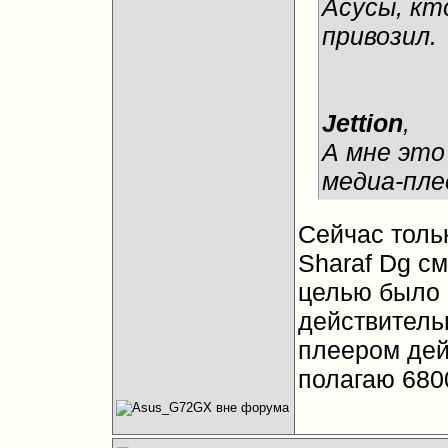
Асусы, кт
привозил.
Jettion
,
А мне это
медиа-пле
Сейчас тольк
Sharaf Dg см
целью было 
действительн
плеером дей
полагаю 6800