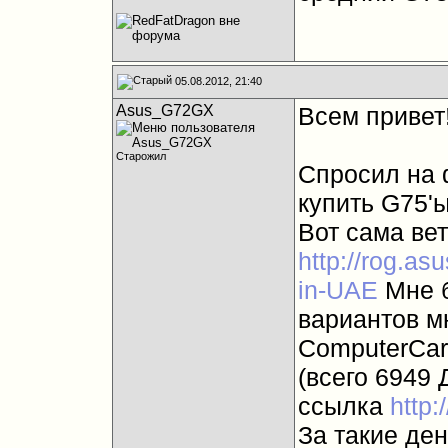
05.08.2012, 21:40
Asus_G72GX
Всем привет
Старожил
Спросил на 
купить G75'
Вот сама ве
http://rog.a
in-UAE
Мне б
вариантов м
ComputerCar
(всего 6949 
ссылка
http
За такие ден