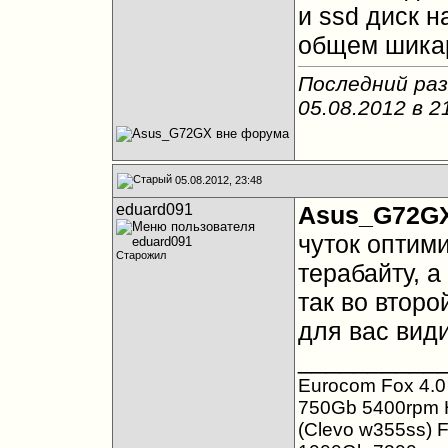
и ssd диск 
общем шика
Последний ра
05.08.2012 в
2
05.08.2012, 23:48
eduard091
Asus_G72G
чуток оптими
Старожил
терабайту, а
так во второ
для вас вид
__________
Eurocom Fox 4.0 
750Gb 5400rpm 
(Clevo w355ss) F