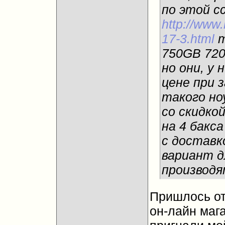
по этой с
http://www
17-3.html
т
750GB 720
но они, у 
цене при 
такого но
со скидко
на 4 бакс
с доставк
вариант д
производя
Пришлось отк
он-лайн маг