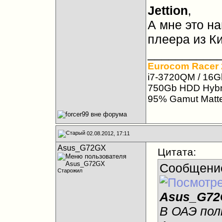
Jettion
,
А мне это н
плеера из Ки
__________
Eurocom Racer 
i7-3720QM / 16G
750Gb HDD Hybri
95% Gamut Matt
02.08.2012, 17:11
Asus_G72GX
Цитата:
Сообщени
Старожил
Asus_G72
В ОАЭ пол