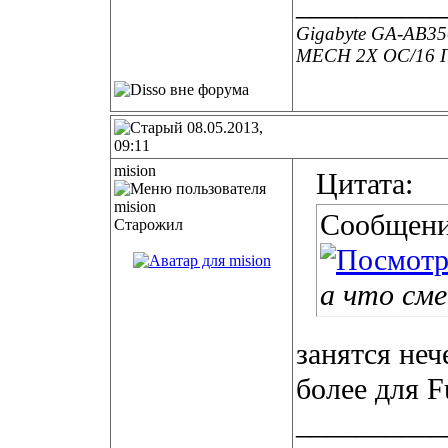
__________
Gigabyte GA-AB3
MECH 2X ОС/16 Г
08.05.2013,
09:11
mision
Цитата:
Сообщени
Старожил
а что см
занятся неч
более для F
__________