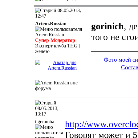
08.05.2013,
12:47
Artem.Russian
gorinich
, д
того не стои
Супер-Модератор
__________
Эксперт клуба THG |
железо
Фото моей с
Состав
08.05.2013,
13:17
tigeramba
http://www.overclo
Говорят может и 5