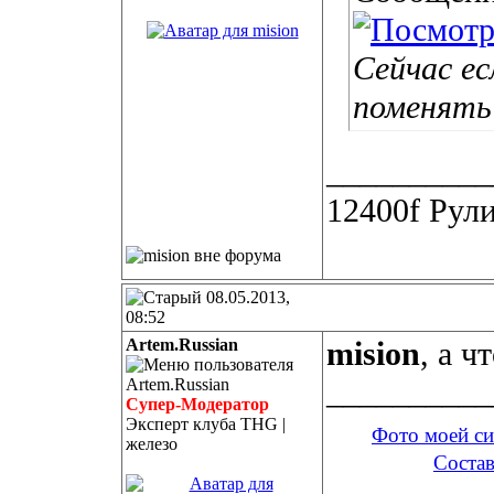
Сейчас ес
поменять
__________
12400f Рули
08.05.2013,
08:52
Artem.Russian
mision
, а ч
__________
Супер-Модератор
Эксперт клуба THG |
Фото моей с
железо
Состав