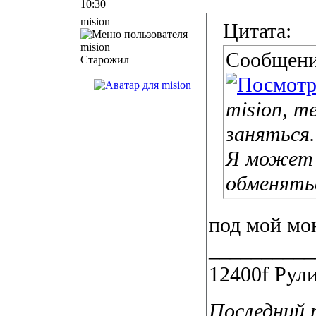
10:30
mision
Цитата:
Сообщени
Старожил
mision, 
заняться..
Я может 
обменятьс
под мой мон
__________
12400f Рули
Последний р