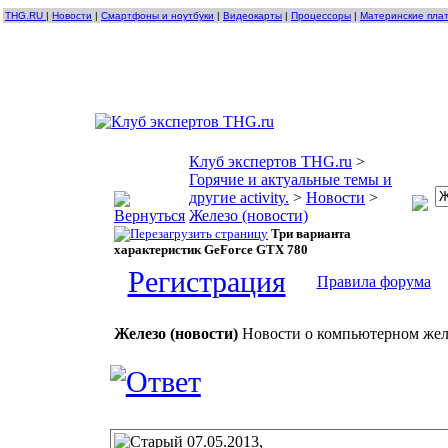
THG.RU
|
Новости
|
Смартфоны и ноутбуки
|
Видеокарты
|
Процессоры
|
Материнские пла
Клуб экспертов THG.ru
>
Горячие и актуальные темы и
другие activity.
>
Новости
>
Железо (новости)
Три варианта
характеристик GeForce GTX 780
Регистрация
Правила форума
Железо (новости)
Новости о компьютерном желе
07.05.2013,