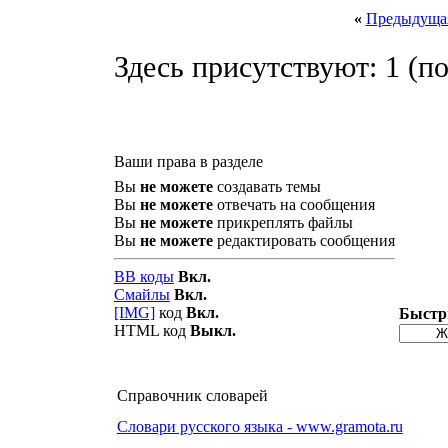
«
Предыдущая
Здесь присутствуют: 1
(по
Ваши права в разделе
Вы
не можете
создавать темы
Вы
не можете
отвечать на сообщения
Вы
не можете
прикреплять файлы
Вы
не можете
редактировать сообщения
BB коды
Вкл.
Смайлы
Вкл.
[IMG]
код
Вкл.
Быстр
HTML код
Выкл.
Справочник словарей
Словари русского языка - www.gramota.ru