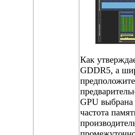
Как утверждае
GDDR5, а ши
предположител
предваритель
GPU выбрана 
частота памя
производител
промежуточно