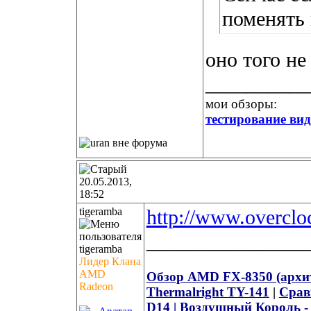
поменять 
оно того не
__________
мои обзоры:
тестирование ви
20.05.2013,
18:52
tigeramba
http://www.overclo
_______________
Лидер Клана
AMD
Обзор AMD FX-8350 (архите
Radeon
Thermalright TY-141
|
Срав
D14
|
Воздушный Король - 