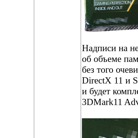
Надписи на н
об объеме пам
без того оче
DirectX 11 и 
и будет комп
3DMark11 Adva