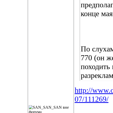
предполаг
конце мая
По слуха
770 (он ж
походить
разреклам
http://www.o
07/111269/