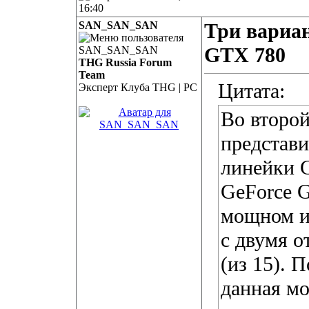
16:40
SAN_SAN_SAN
Три вариан
GTX 780
THG Russia Forum
Team
Цитата:
Эксперт Клуба THG | PC
Во второй
представи
линейки G
GeForce 
мощном и
с двумя 
(из 15). 
данная м