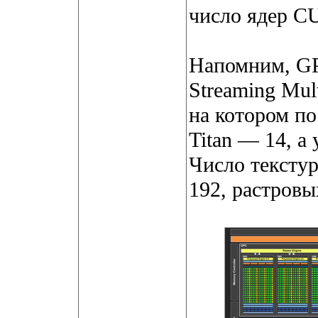
число ядер C
Напомним, GP
Streaming Mul
на котором п
Titan — 14, а
Число тексту
192, растровы