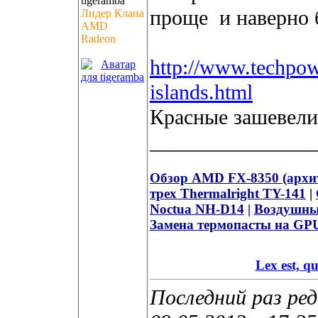
проще
и наверно 
Лидер Клана
AMD
Radeon
http://www.techpo
islands.html
Красные зашевели
_______________
Обзор AMD FX-8350 (архите
трех Thermalright TY-141
|
Noctua NH-D14
|
Воздушный
Замена термопасты на GP
Lex est, 
Последний раз ред