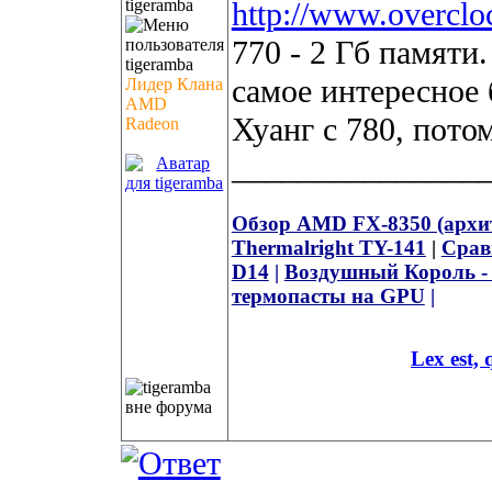
tigeramba
http://www.overclo
770 - 2 Гб памяти
самое интересное 
Лидер Клана
AMD
Хуанг с 780, пото
Radeon
_______________
Обзор AMD FX-8350 (архите
Thermalright TY-141
|
Срав
D14
|
Воздушный Король - 
термопасты на GPU
|
Lex est