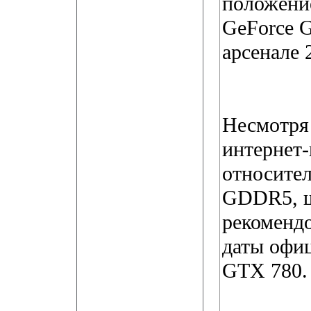
положени
GeForce G
арсенале 
Несмотря 
интернет-
относите
GDDR5, ш
рекоменд
даты офиц
GTX 780.