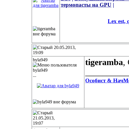
термопасты на GPU
|
Lex est
20.05.2013,
19:09
byla949
tigeramba
,
__________
...
Особист & НачМ
21.05.2013,
19:07