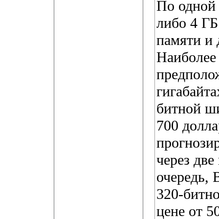
По одной 
либо 4 Г
памяти и 
Наиболее
предполож
гигабайта
битной ш
700 долла
прогнози
через две
очередь,
320-битн
цене от 5