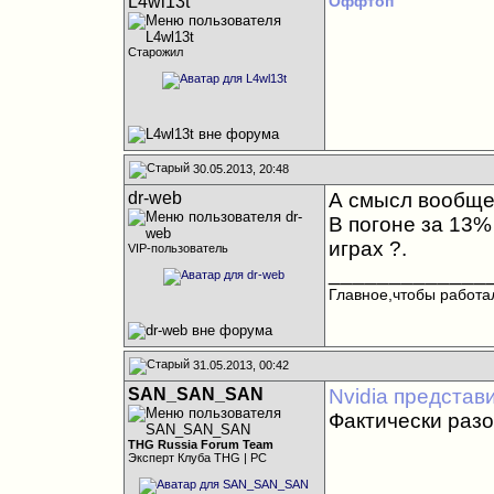
L4wl13t
Оффтоп
Старожил
30.05.2013, 20:48
dr-web
А смысл вообще 
В погоне за 13%
играх ?.
VIP-пользователь
_____________
Главное,чтобы работал
31.05.2013, 00:42
SAN_SAN_SAN
Nvidia представ
Фактически разо
THG Russia Forum Team
Эксперт Клуба THG | PC