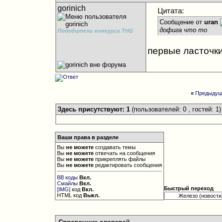
gorinich
Цитата:
Сообщение от
uran
дофига что то
Победитель конкурса THG
первые ласточк
«
Предыдущ
Здесь присутствуют: 1
(пользователей: 0 , гостей: 1)
Ваши права в разделе
Вы
не можете
создавать темы
Вы
не можете
отвечать на сообщения
Вы
не можете
прикреплять файлы
Вы
не можете
редактировать сообщения
BB коды
Вкл.
Смайлы
Вкл.
Быстрый переход
[IMG]
код
Вкл.
HTML код
Выкл.