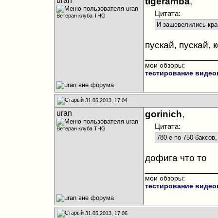
uran
tigeramba
,
Цитата:
Ветеран клуба THG
И зашевелились кр
пускай, пускай,
_____________
мои обзоры:
тестирование видео
31.05.2013, 17:04
uran
gorinich
,
Цитата:
Ветеран клуба THG
780-е по 750 баксов,
дофига что то
_____________
мои обзоры:
тестирование видео
31.05.2013, 17:06