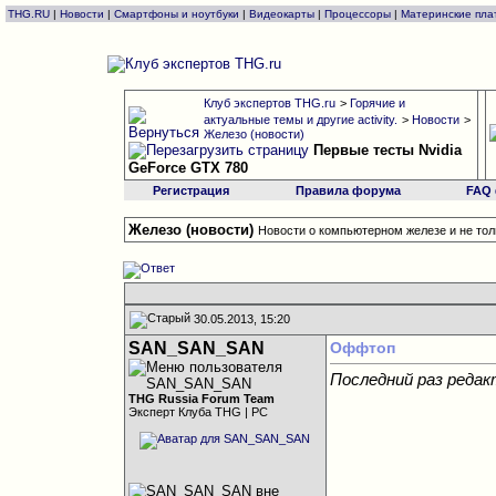
THG.RU
|
Новости
|
Смартфоны и ноутбуки
|
Видеокарты
|
Процессоры
|
Материнские пла
Клуб экспертов THG.ru
>
Горячие и
актуальные темы и другие activity.
>
Новости
>
Железо (новости)
Первые тесты Nvidia
GeForce GTX 780
Регистрация
Правила форума
FAQ
Железо (новости)
Новости о компьютерном железе и не тол
30.05.2013, 15:20
SAN_SAN_SAN
Оффтоп
Последний раз реда
THG Russia Forum Team
Эксперт Клуба THG | PC