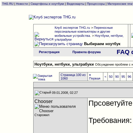
THG.RU
|
Новости
|
Смартфоны и ноутбуки
|
Видеокарты
|
Процессоры
|
Материнские пла
Клуб экспертов THG.ru
>
Переносные
персональные компьютеры и другие
мобильные устройства.
>
Ноутбуки, нетбуки,
ультрабуки
Выбираем ноутбук
FAQ 
Регистрация
Правила форума
Ноутбуки, нетбуки, ультрабуки
Обсуждение проблем с н
Страница 100 из
«
<
50
90
95
96
1060
Первая
09.01.2008, 02:27
Chooser
Прсоветуйте 
Старожил
Требования: