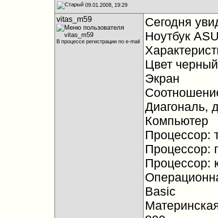
09.01.2008, 19:29
vitas_m59
Сегодня увид
Ноутбук AS
В процессе регистрации по e-mail
Характерист
Цвет черный
Экран
Соотношение
Диагональ, 
Компьютер
Процессор: т
Процессор: п
Процессор: 
Операционна
Basic
Материнская