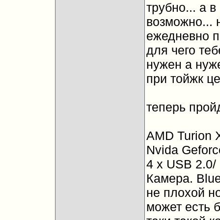
трубно... а 
возможно...
ежедневно пр
для чего теб
нужен а нуж
при тойжк це
теперь прой
AMD Turion X
Nvida Gefor
4 х USB 2.0/
Камера. Blue
не плохой но
может есть 