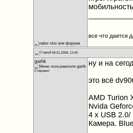
мобильность 
__________
все что дается 
09.01.2008, 13:40
garlik
ну и на сег
Старожил
это всё dv90
AMD Turion X
Nvida Gefor
4 х USB 2.0/
Камера. Blue