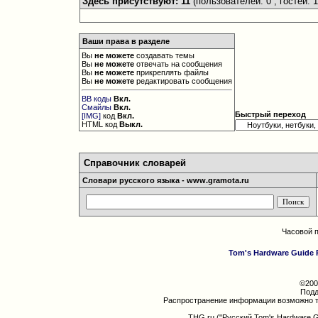
Здесь присутствуют: 11
(пользователей: 0 , гостей: 1
Ваши права в разделе
Вы
не можете
создавать темы
Вы
не можете
отвечать на сообщения
Вы
не можете
прикреплять файлы
Вы
не можете
редактировать сообщения
BB коды
Вкл.
Смайлы
Вкл.
Быстрый переход
[IMG]
код
Вкл.
HTML код
Выкл.
Справочник словарей
Словари русского языка - www.gramota.ru
Часовой 
Tom's Hardware Guide 
©200
Подд
Распространение информации возможно т
THG.ru ("Русский Tom's Hardware 