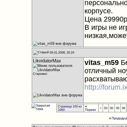
персонально
корпусе.
Цена 29990р
В игры не и
низкая,может
09.01.2008, 20:24
LikvidatorMax
vitas_m59
Бе
отличный ноу
Старожил
расхватываю
http://forum.
Страница 100 из
«
<
50
90
95
96
1060
Первая
«
Предыдущ