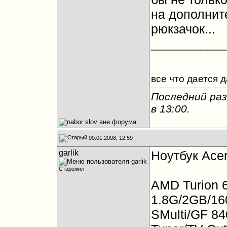
на дополнит
рюкзачок...
__________
все что дается 
Последний раз
в
13:00
.
09.01.2008, 12:59
garlik
Ноутбук Acer
Старожил
AMD Turion 
1.8G/2GB/1
SMulti/GF 8