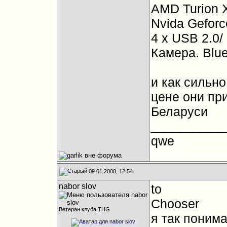
AMD Turion X
Nvida Gefor
4 х USB 2.0/
Камера. Blue
и как сильн
цене они пр
Беларуси
__________
qwe
09.01.2008, 12:54
nabor slov
to
Chooser
Ветеран клуба THG
я так поним