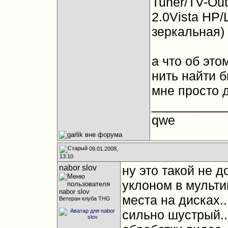
Tuner/TV-Ou
2.0Vista HP
зеркальная)
а что об это
нить найти б
мне просто 
__________
qwe
09.01.2008,
13:10
nabor slov
ну это такой не 
уклоном в мультим
места на дисках..
Ветеран клуба THG
сильно шустрый..