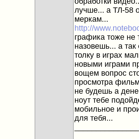
обработки видео.
лучше... а ТЛ-58
меркам...
http://www.notebo
графика тоже не т
назовешь... а так
толку в играх мал
новыми играми п
вощем вопрос сто
просмотра фильмо
не будешь а денег
ноут тебе подойде
мобильное и прои
для тебя...
______________