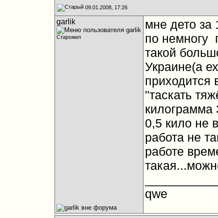
09.01.2008, 17:26
garlik
мне дето за 
по немногу
п
Старожил
такой большо
Украине(а ех
приходится в
"таскать тяж
килограмма 3
0,5 кило не 
работа не та
работе врем
такая...можн
__________
qwe