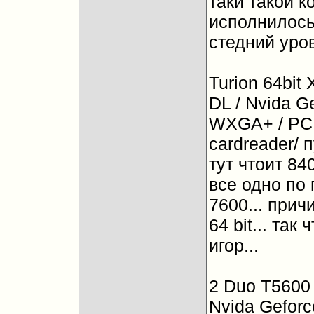
таки такой 
исполнилось.
стедний уров
Turion 64bit
DL / Nvida G
WXGA+ / PCM
cardreader/ 
тут чтоит 84
все одно по
7600... прич
64 bit... так
игор...
2 Duo T5600 
Nvida Gefor