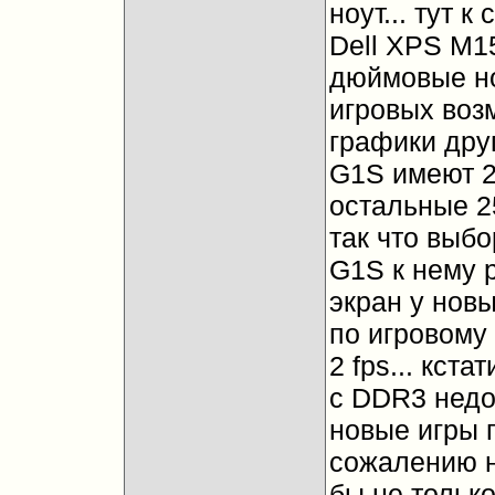
ноут... тут 
Dell XPS M1
дюймовые но
игровых воз
графики друг
G1S имеют 2
остальные 25
так что выбо
G1S к нему р
экран у нов
по игровому 
2 fps... кст
с DDR3 недос
новые игры п
сожалению но
бы не только