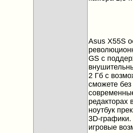
Asus X55S 
революционн
GS с поддерж
внушительны
2 Гб с возм
сможете без
современные
редакторах 
ноутбук пре
3D-графики. 
игровые воз