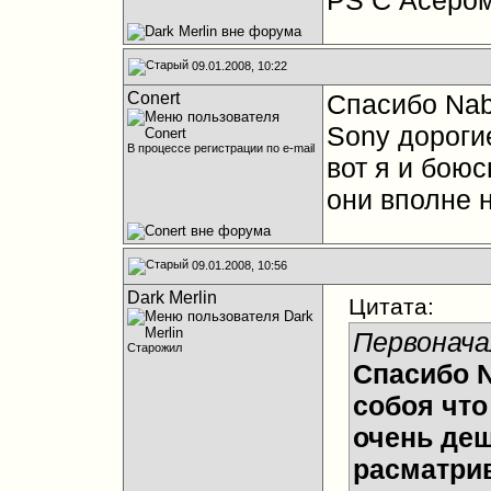
PS C Асером 
09.01.2008, 10:22
Conert
Спасибо Nabo
Sony дорогие
В процессе регистрации по e-mail
вот я и боюс
они вполне 
09.01.2008, 10:56
Dark Merlin
Цитата:
Первонача
Старожил
Спасибо N
собоя что
очень деш
расматрив