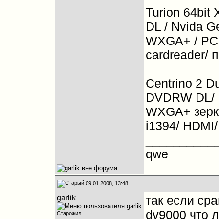
Turion 64bit
DL / Nvida G
WXGA+ / PCM
cardreader/ 
Centrino 2 Du
DVDRW DL/ N
WXGA+ зерка
i1394/ HDMI/
__________
qwe
09.01.2008, 13:48
garlik
так если сра
dv9000 что 
Старожил