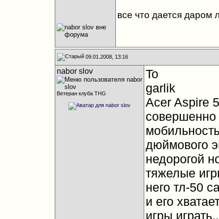
все что дается даром 
09.01.2008, 13:16
nabor slov
To
garlik
Ветеран клуба THG
Acer Aspire 
совершенно 
мобильность 
дюймового э
недорогой но
тяжелые игры
него тл-50 
и его хватае
игры играть.