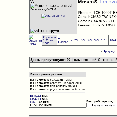
vvl
MrisenS
,
Lenovo
_____________
Ветеран клуба THG
Phenom II X6 1090T B
Corsair XMS2 TWIN2X
Corsair CX430 V2
\ PH
Lenovo ThinkPad X20
Страница
«
1029 из
<
29
529
929
979
1019
1024
Первая
1060
«
Предыдущ
Здесь присутствуют: 20
(пользователей: 0 , гостей: 2
Ваши права в разделе
Вы
не можете
создавать темы
Вы
не можете
отвечать на сообщения
Вы
не можете
прикреплять файлы
Вы
не можете
редактировать сообщения
BB коды
Вкл.
Смайлы
Вкл.
Быстрый переход
[IMG]
код
Вкл.
HTML код
Выкл.