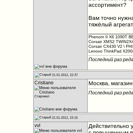
ассортимент?
Вам точно нужна
тяжёлый агрегат
_____________
Phenom II X6 1090T B
Corsair XMS2 TWIN2X
Corsair CX430 V2
\ PH
Lenovo ThinkPad X20
Последний раз реда
21.01.2012, 22:37
Cristiano
Москва, магазин 
Последний раз реда
Старожил
21.01.2012, 23:15
vvl
Действительно у
с повышенным в