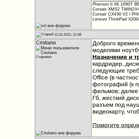
Phenom II X6 1090T B
Corsair XMS2 TWIN2X
Corsair CX430 V2
\ PH
Lenovo ThinkPad X20
21.01.2012, 21:08
Cristiano
Доброго времен
моделями ноутб
Назначение и т
Старожил
кардридер, диск
следующие требо
Office (в частно
фотографий (к п
фильмов; далее
Гб, жесткий дис
разъем под науш
видеокарту, что
Помогите опреде