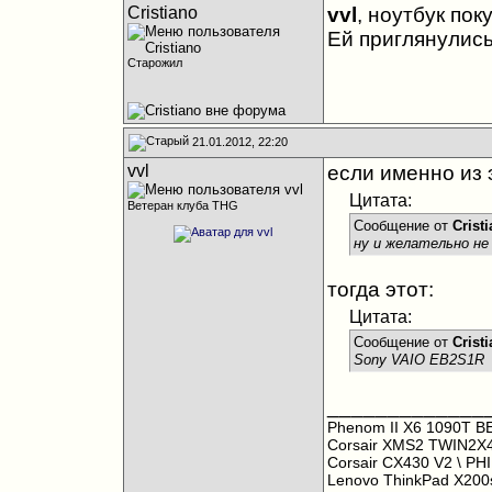
Cristiano
vvl
, ноутбук пок
Ей приглянулись
Старожил
21.01.2012, 22:20
vvl
если именно из э
Цитата:
Ветеран клуба THG
Сообщение от
Crist
ну и желательно не
тогда этот:
Цитата:
Сообщение от
Crist
Sony VAIO EB2S1R
_____________
Phenom II X6 1090T B
Corsair XMS2 TWIN2X
Corsair CX430 V2
\ PH
Lenovo ThinkPad X20