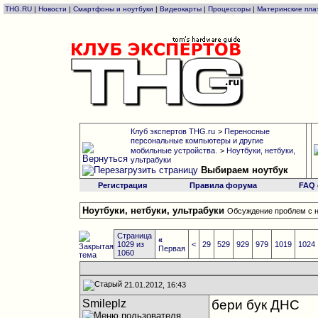
THG.RU
|
Новости
|
Смартфоны и ноутбуки
|
Видеокарты
|
Процессоры
|
Материнские пла
Клуб экспертов THG.ru
>
Переносные
персональные компьютеры и другие
мобильные устройства.
>
Ноутбуки, нетбуки,
ультрабуки
Выбираем ноутбук
Регистрация
Правила форума
FAQ
Ноутбуки, нетбуки, ультрабуки
Обсуждение проблем с н
Страница
«
1029 из
<
29
529
929
979
1019
1024
Первая
1060
21.01.2012, 16:43
Smileplz
бери бук ДНС