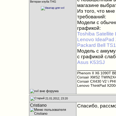
Ветеран клуба THG
магазине выбрат
Из того, что мн
требований:
Модели с обычн
графикой:
Toshiba Satellite
Lenovo IdeaPad
Packard Bell TS
Модель с аккуму
с графикой слаб
Asus K53SJ
_____________
Phenom II X6 1090T B
Corsair XMS2 TWIN2X
Corsair CX430 V2
\ PH
Lenovo ThinkPad X20
21.01.2012, 23:20
Cristiano
Спасибо, рассм