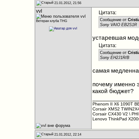
21.01.2012, 21:56
vvl
Цитата:
Сообщение от
Crist
Ветеран клуба THG
Sony VAIO EB2S1R
устаревшая мод
Цитата:
Сообщение от
Crist
Sony EH2J1R/B
самая медленная
почему именно 
какой бюджет?
_____________
Phenom II X6 1090T B
Corsair XMS2 TWIN2X
Corsair CX430 V2
\ PH
Lenovo ThinkPad X20
21.01.2012, 22:14