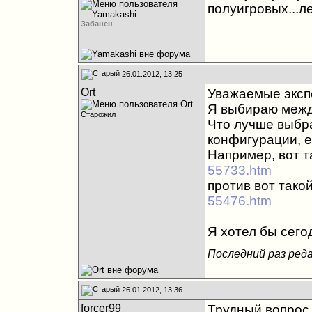
полуигровых...л
Забанен
26.01.2012, 13:25
Ort
Уважаемые экспе
Я выбираю между 
Старожил
Что лучше выбр
конфигурации, е
Например, вот 
55733.htm
против вот тако
55476.htm
Я хотел бы сего
Последний раз реда
26.01.2012, 13:36
forcer99
Трудный вопрос 