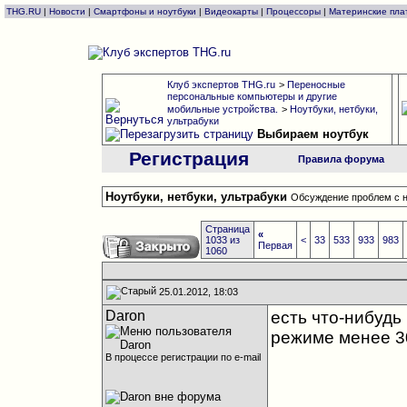
THG.RU
|
Новости
|
Смартфоны и ноутбуки
|
Видеокарты
|
Процессоры
|
Материнские пла
Клуб экспертов THG.ru
>
Переносные
персональные компьютеры и другие
мобильные устройства.
>
Ноутбуки, нетбуки,
ультрабуки
Выбираем ноутбук
Регистрация
Правила форума
Ноутбуки, нетбуки, ультрабуки
Обсуждение проблем с н
Страница
«
1033 из
<
33
533
933
983
Первая
1060
25.01.2012, 18:03
Daron
есть что-нибудь
режиме менее 3
В процессе регистрации по e-mail