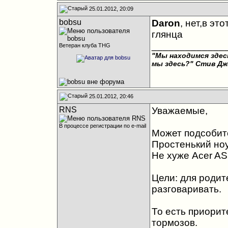
25.01.2012, 20:09
bobsu
Daron
, нет,в э
глянца
_____________
Ветеран клуба THG
"Мы находимся здесь
мы здесь?"
Стив Дж
25.01.2012, 20:46
RNS
Уважаемые,
В процессе регистрации по e-mail
Может подсобит
Простенький ноу
Не хуже Acer A
Цели: для родит
разговаривать.
То есть приорит
тормозов.