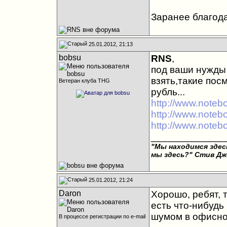
Заранее благод
25.01.2012, 21:13
bobsu
RNS
,
под ваши нужды
взять,такие по
Ветеран клуба THG
рубль...
http://www.notebo
http://www.noteb
http://www.noteb
_____________
"Мы находимся здесь
мы здесь?"
Стив Дж
25.01.2012, 21:24
Daron
Хорошо, ребят, 
есть что-нибудь
шумом в офисно
В процессе регистрации по e-mail