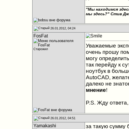
_____________
"Мы находимся здесь
мы здесь?"
Стив Дж
26.01.2012, 04:24
FosFat
Уважаемые экспе
Старожил
очень прошу пом
могу определитьс
так перейду к су
ноутбук в больше
AutoCAD, желате
далеко не знато
мнение
!
P.S. Жду ответа
26.01.2012, 04:51
Yamakashi
за такую сумму 