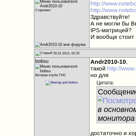
http://www.noteb
http://www.noteb
Старожил
Здравствуйте!
А не могли бы В
IPS-матрицей?
И вообще стоит 
26.01.2012, 02:32
bobsu
Andr2010-10
,
такой
http://www
но для
Ветеран клуба THG
Цитата:
Сообщени
в основно
монитора
достаточно и хо