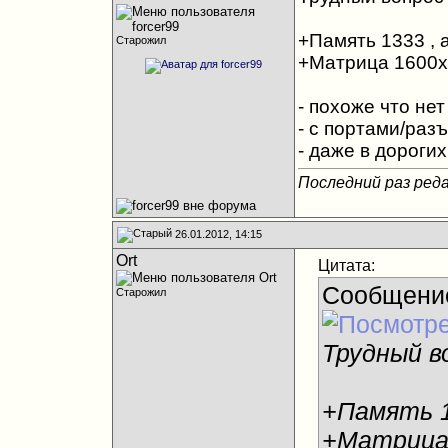
+Память 1333 , а
Старожил
+Матрица 1600
- похоже что нет 
- с портами/раз
- даже в дороги
Последний раз реда
26.01.2012, 14:15
Ort
Цитата:
Сообщени
Старожил
Трудный в
+Память 13
+Матрица