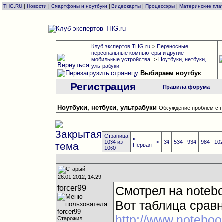
THG.RU
|
Новости
|
Смартфоны и ноутбуки
|
Видеокарты
|
Процессоры
|
Материнские пла
Клуб экспертов THG.ru
>
Переносные
персональные компьютеры и другие
мобильные устройства.
>
Ноутбуки, нетбуки,
ультрабуки
Выбираем ноутбук
Регистрация
Правила форума
Ноутбуки, нетбуки, ультрабуки
Обсуждение проблем с н
Страница
«
1034 из
<
34
534
934
984
10
Первая
1060
26.01.2012, 14:29
forcer99
Смотрел на notebo
Вот таблица срав
http://www.noteboo
Старожил