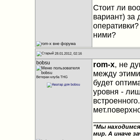
Стоит ли во
вариант) за
оперативки?
ними?
28.01.2012, 02:16
bobsu
rom-x
, не д
между этими
Ветеран клуба THG
будет оптим
уровня - ли
встроенного.
мет.поверхно
__________
"Мы находимся
мир. А иначе з