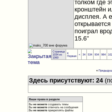
толком где э
кронштейн и
дисплея. А 
открывается 
поиграл вро
15.6"
Страница
«
1034 из
<
34
534
934
984
10
Первая
1060
«
Предыдущ
Здесь присутствуют: 24
(п
Ваши права в разделе
Вы
не можете
создавать темы
Вы
не можете
отвечать на сообщения
Вы
не можете
прикреплять файлы