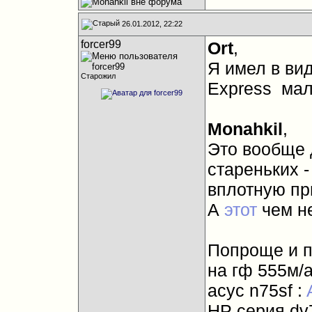
26.01.2012, 22:22
forcer99
Ort
,
Я имел в ви
Старожил
Express
мало
Monahkil
,
Это вообще 
стареньких -
вплотную пр
А
этот
чем не
Попроще и п
на гф 555м/а
асус n75sf :
HP cерия dv