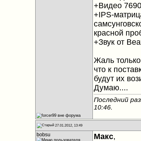
+Видео 7690
+IPS-матриц
самсунговско
красной про
+Звук от Be
Жаль только
что к постав
будут их воз
Думаю....
Последний раз 
10:46
.
27.01.2012, 13:49
bobsu
Mакс
,