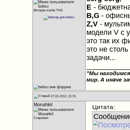
E
- бюджетна
Ветеран клуба THG
B,G
- офисн
Z,V
- мультим
модели V с у
это так их ф
это не стол
задачи...
__________
"Мы находимся
мир. А иначе з
27.01.2012, 21:31
Monahkil
Цитата:
Сообщени
Старожил