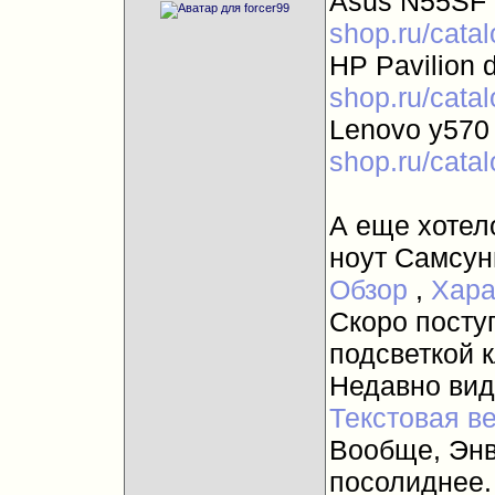
Asus N55SF
shop.ru/catal
HP Pavilion 
shop.ru/catal
Lenovo y57
shop.ru/catal
А еще хотел
ноут Самсун
Обзор
,
Хара
Скоро посту
подсветкой к
Недавно ви
Текстовая в
Вообще, Энв
посолиднее.