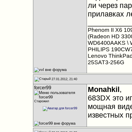
ли через пар
прилавках л
__________
Phenom II X6 10
(Radeon HD 3300
WD6400AAKS \ 
PHILIPS 190CW
Lenovo ThinkPa
25SAT3-256G
27.01.2012, 21:40
forcer99
Monahkil
,
683DX это и
Старожил
мощная виде
известных п