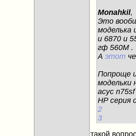
Monahkil
,
Это вооб
моделька 
и 6870 и 
гф 560М .
А
этот
че
Попроще и
модельки 
асус n75sf
HP cерия 
2
3
такой вопрос