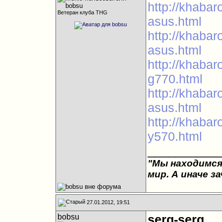
http://khabar
Ветеран клуба THG
asus.html
http://khabar
asus.html
http://khabar
g770.html
http://khabar
asus.html
http://khabar
y570.html
__________
"Мы находимся
мир. А иначе з
27.01.2012, 19:51
bobsu
serg-serg
,