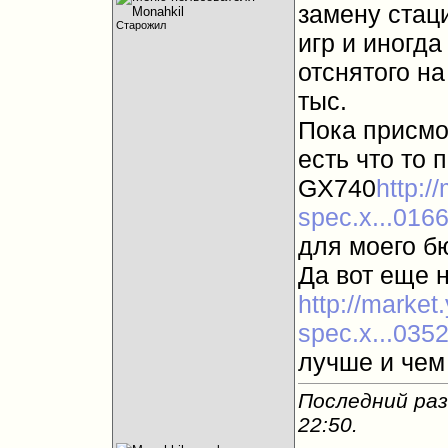
замену стац
Старожил
игр и иногда
отснятого н
тыс.
Пока присмо
есть что то 
GX740
http:/
spec.x...016
для моего б
Да вот еще н
http://market
spec.x...035
лучше и чем 
Последний раз
22:50
.