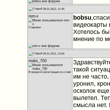
28.01.2012, 11:49
rom-x
bobsu
,спас
видеокарты 
Старожил
Хотелось бы
мнение по м
28.01.2012, 13:04
maks_700
Здравствуйте
такой ситуац
В процессе регистрации по e-mail
им не часто,
уронил, кро
осколок еще
вылетел. Теп
смысла нет. 