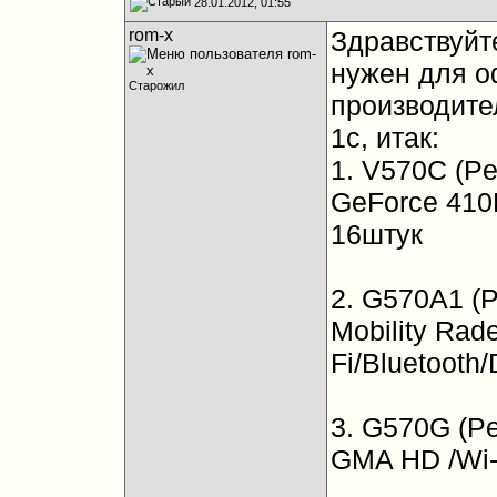
28.01.2012, 01:55
rom-x
Здравствуйт
нужен для о
Старожил
производител
1с, итак:
1. V570C (P
GeForce 410M
16штук
2. G570A1 (
Mobility Rad
Fi/Bluetooth
3. G570G (Pe
GMA HD /Wi-