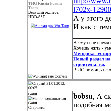
http://www.n
THG Russia Forum
l702x-12900
Team
Ведущий эксперт:
А у этого д
HDD/SSD
И как с те
__________
Всему свое время 
Хочешь жить - уме
Методика тестир
Новый раздел на 
строительство.
В ЛС помощь не о
31.01.2012,
00:05
Galuf
bobsu
, А с
подобная м
Старожил