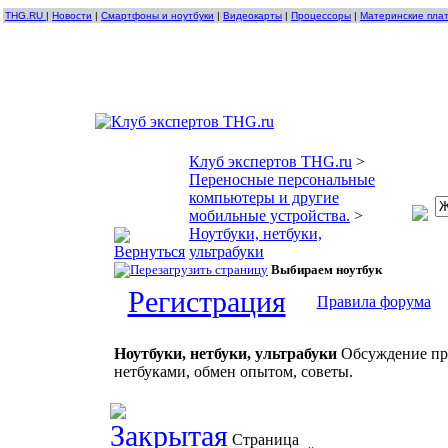
THG.RU
|
Новости
|
Смартфоны и ноутбуки
|
Видеокарты
|
Процессоры
|
Материнские пла
Клуб экспертов THG.ru
>
Переносные персональные
компьютеры и другие
мобильные устройства.
>
Ноутбуки, нетбуки,
ультрабуки
Выбираем ноутбук
Регистрация
Правила форума
Ноутбуки, нетбуки, ультрабуки
Обсуждение про
нетбуками, обмен опытом, советы.
Страница