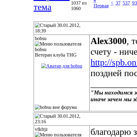
«
1037 из
<
37
537
93
Первая
1060
30.01.2012,
18:39
bobsu
Alex3000
, 
счету - нич
Ветеран клуба THG
http://spb.o
поздней пос
__________
"Мы находимся зд
иначе зачем мы з
30.01.2012,
23:16
vfkfrjz
благодарю 