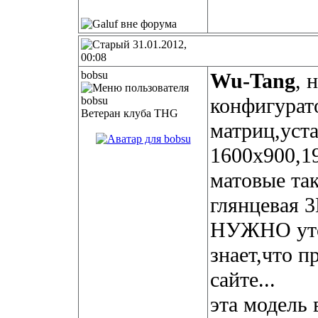
31.01.2012,
00:08
bobsu
Wu-Tang
, 
конфигурато
Ветеран клуба THG
матриц,уст
1600х900,1
матовые та
глянцевая 
НУЖНО уточ
знает,что п
сайте...
эта модель 