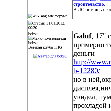
строительство.
В ЛС помощь не о
31.01.2012,
00:20
bobsu
Galuf
, 17" 
примерно т
Ветеран клуба THG
деньги
http://www.n
b-12280/
но в ней,о
дисплея,ни
увидел,шум
прохладой 