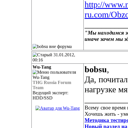
http://www.
ru.com/Obzo
__________
"Мы находимся зд
иначе зачем мы з
31.01.2012,
00:16
Wu-Tang
bobsu
,
Да, почитал
THG Russia Forum
нагрузке мя
Team
Ведущий эксперт:
__________
HDD/SSD
Всему свое время 
Хочешь жить - уме
Методика тестир
Новый раздел на 