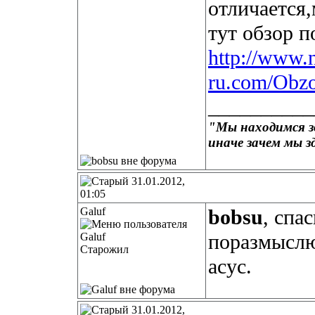
отличается,
тут обзор 
http://www.
ru.com/Obzo
__________
"Мы находимся зд
иначе зачем мы з
31.01.2012,
01:05
Galuf
bobsu
, спа
поразмыслю,
Старожил
асус.
31.01.2012,