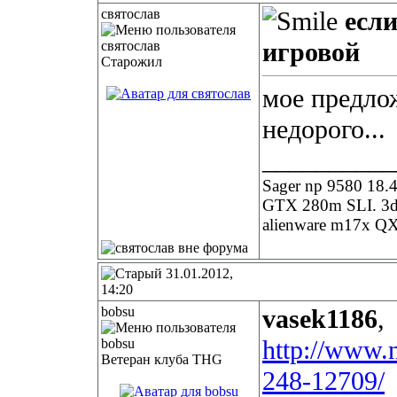
святослав
есл
игровой
Старожил
мое предлож
недорого...
__________
Sager np 9580 18
GTX 280m SLI. 3
alienware m17x QX
31.01.2012,
14:20
bobsu
vasek1186
,
http://www.
Ветеран клуба THG
248-12709/