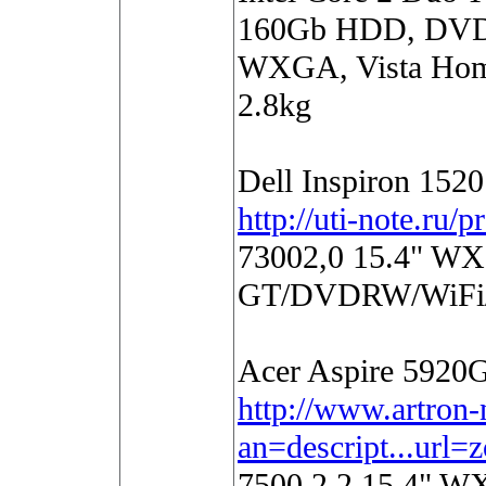
160Gb HDD, DVD-
WXGA, Vista Hom
2.8kg
Dell Inspiron 152
http://uti-note.ru
73002,0 15.4" W
GT/DVDRW/WiFi
Acer Aspire 5920
http://www.artron-
an=descript...url
7500 2,2 15.4" 