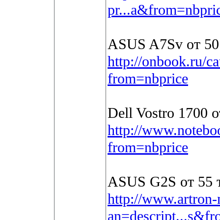
pr...a&from=nbpri
ASUS A7Sv от 50
http://onbook.ru/c
from=nbprice
Dell Vostro 1700 
http://www.notebo
from=nbprice
ASUS G2S от 55 
http://www.artron-
an=descript...s&f