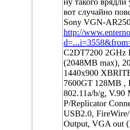
ну такого врядли 
вот случайно пов
Sony VGN-AR250G
http://www.enterno
d=...i=3558&from
C2DT7200 2GHz L
(2048MB max), 2
1440x900 XBRITE
7600GT 128MB ,
802.11a/b/g, V.90
P/Replicator Conne
USB2.0, FireWire/
Output, VGA out (M