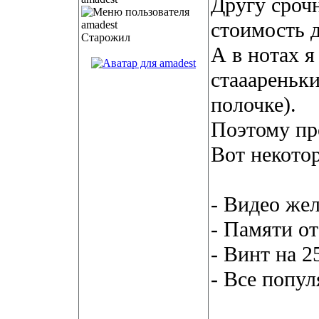
Другу сроч
стоимость д
Старожил
А в нотах я
стааареньк
полочке).
Поэтому п
Вот некото
- Видео жел
- Памяти от
- Винт на 2
- Все попу