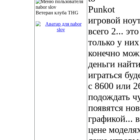
Punkot
Ветеран клуба THG
игровой ноут
всего 2... 
только у них
конечно мож
деньги найт
играться буд
с 8600 или 2
подождать чу
появятся но
графикой... 
цене моделях