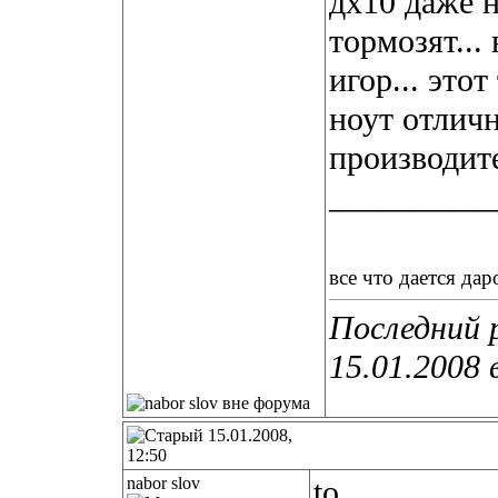
дх10 даже 
тормозят...
игор... это
ноут отлич
производит
__________
все что дается дар
Последний р
15.01.2008 
15.01.2008,
12:50
nabor slov
to