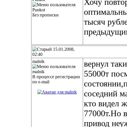
Хочу повто
оптимальн
Без прописки
тысяч рубл
предыдущим
15.01.2008,
02:40
malnik
вернул так
55000т пос
В процессе регистрации
состоянии,
по e-mail
соседний м
кто видел 
77000т.Но 
привод неу