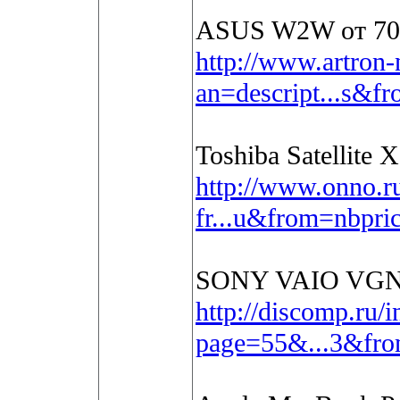
ASUS W2W от 70
http://www.artron-
an=descript...s&f
Toshiba Satellite
http://www.onno.r
fr...u&from=nbpri
SONY VAIO VGN-
http://discomp.ru/
page=55&...3&fro