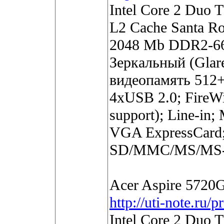
Intel Core 2 Duo
L2 Cache Santa R
2048 Mb DDR2-66
Зеркальный (Glar
видеопамять 512+
4xUSB 2.0; FireWi
support); Line-in
VGA ExpressCard;
SD/MMC/MS/MS-
Acer Aspire 5720
http://uti-note.ru
Intel Core 2 Duo