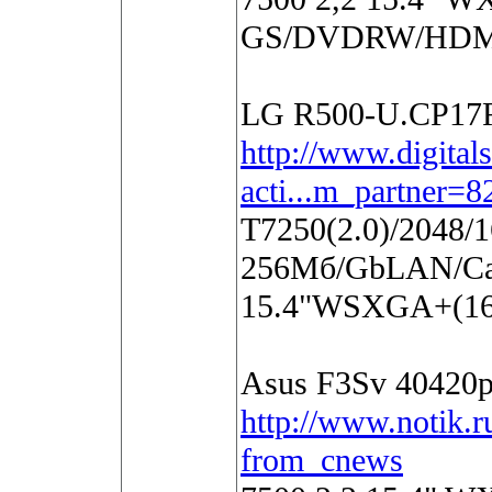
GS/DVDRW/HDMi
LG R500-U.CP17R
http://www.digital
acti...m_partner=8
T7250(2.0)/2048
256Мб/GbLAN/Ca
15.4"WSXGA+(16
Asus F3Sv 40420р
http://www.notik.r
from_cnews