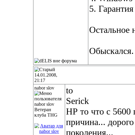
5. Гарантия
Остальное н
Обыскался.
14.01.2008,
21:17
nabor slov
to
Serick
НР то что с 5600 
Ветеран
клуба THG
причина... дорого
поколения...