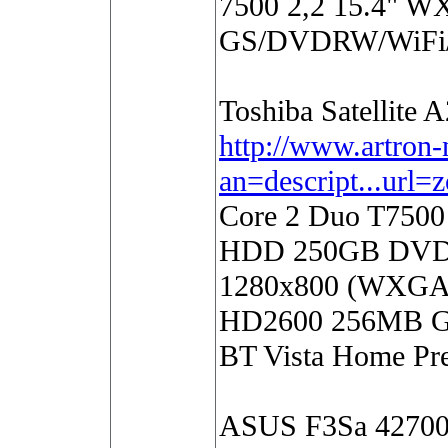
7500 2,2 15.4" 
GS/DVDRW/WiFi
Toshiba Satellite 
http://www.artron-
an=descript...url
Core 2 Duo T750
HDD 250GB DVD-S
1280x800 (WXGA, 
HD2600 256MB GD
BT Vista Home P
ASUS F3Sa 42700