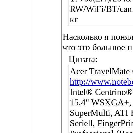
RW/WiFi/BT/cam
кг
Насколько я понял
что это большое п
Цитата:
Acer TravelMat
http://www.notebo
Intel® Centrino
15.4" WSXGA+,
SuperMulti, ATI
Seriell, FingerP