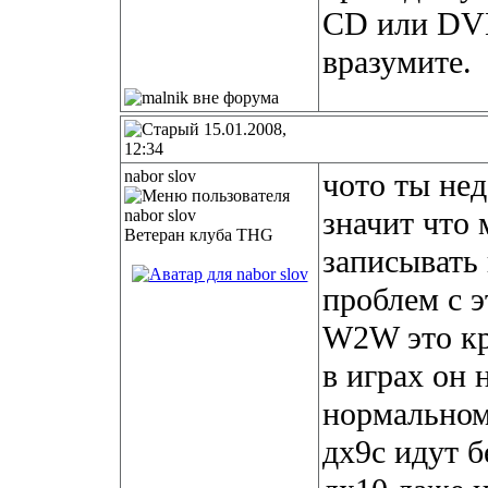
CD или DVD
вразумите.
15.01.2008,
12:34
nabor slov
чото ты не
значит что
Ветеран клуба THG
записывать
проблем с э
W2W это кр
в играх он 
нормальном
дх9с идут б