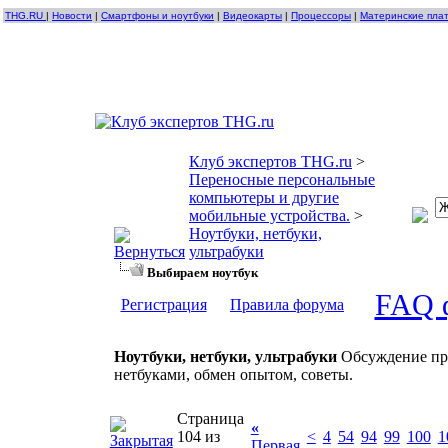
THG.RU
|
Новости
|
Смартфоны и ноутбуки
|
Видеокарты
|
Процессоры
|
Материнские пла
Клуб экспертов THG.ru
>
Переносные персональные
компьютеры и другие
мобильные устройства.
>
Ноутбуки, нетбуки,
ультрабуки
Выбираем ноутбук
FAQ 
Регистрация
Правила форума
Ноутбуки, нетбуки, ультрабуки
Обсуждение про
нетбуками, обмен опытом, советы.
Страница
«
104 из
<
4
54
94
99
100
1
Первая