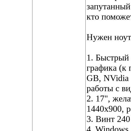
запутанный
кто поможет
Нужен ноут
1. Быстрый
графика (к 
GB, NVidia 
работы с в
2. 17", жел
1440x900, 
3. Винт 240
4. Windows