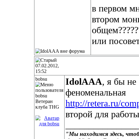
в первом м
втором мон
общем???????
или посове
07.02.2012,
15:52
bobsu
IdolAAA
, я бы не
феноменальная
http://retera.ru/
Ветеран
клуба THG
второй для работы
_______________
"Мы находимся здесь, чтоб