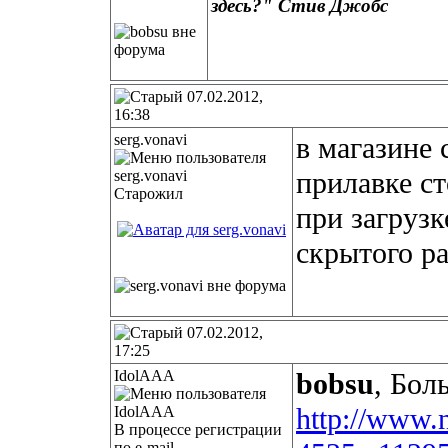
здесь?"
Стив Джобс
07.02.2012,
16:38
serg.vonavi
в магазине 
прилавке сто
Старожил
при загрузк
скрытого ра
07.02.2012,
17:25
IdolAAA
bobsu
, Бол
http://www.
В процессе регистрации
по e-mail