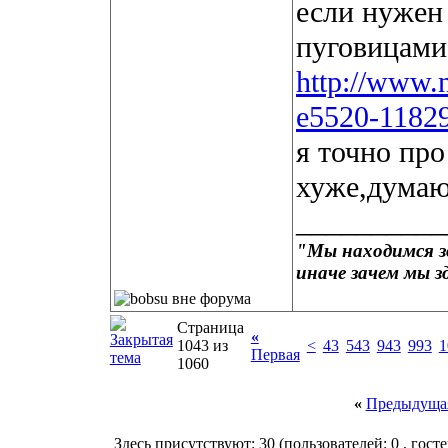
если нужен
пуговицами
http://www.n
e5520-11829
я точно про
хуже,думаю,
__________
"Мы находимся зд
иначе зачем мы з
Страница
«
1043 из
<
43
543
943
993
1
Первая
1060
«
Предыдущая
Здесь присутствуют: 30
(пользователей: 0 , госте