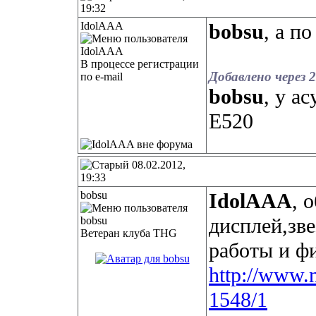
19:32
IdolAAA
bobsu
, а п
В процессе регистрации
Добавлено через 
по e-mail
bobsu
, у а
E520
08.02.2012,
19:33
bobsu
IdolAAA
, 
дисплей,зве
Ветеран клуба THG
работы и фи
http://www.n
1548/1