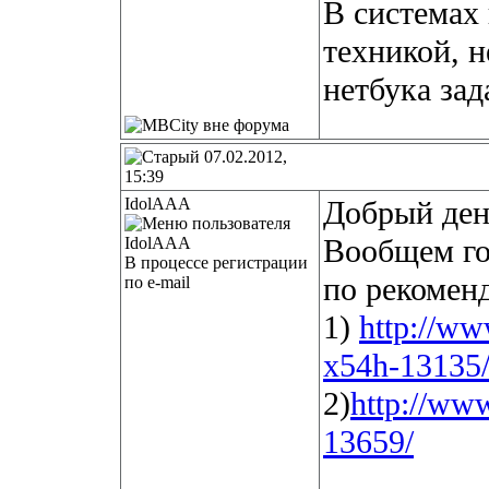
В системах 
техникой, н
нетбука зад
07.02.2012,
15:39
IdolAAA
Добрый ден
Вообщем го
В процессе регистрации
по рекоменд
по e-mail
1)
http://ww
x54h-13135
2)
http://ww
13659/