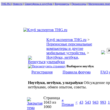
THG.RU
|
Новости
|
Смартфоны и ноутбуки
|
Видеокарты
|
Процессоры
|
Материнские пла
Клуб экспертов THG.ru
>
Переносные персональные
компьютеры и другие
мобильные устройства.
>
Ноутбуки, нетбуки,
ультрабуки
Выбираем ноутбук
Регистрация
Правила форума
FAQ 
Ноутбуки, нетбуки, ультрабуки
Обсуждение про
нетбуками, обмен опытом, советы.
Страница
«
1043 из
<
43
543
943
993
1
Первая
1060