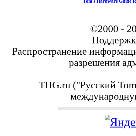
Tom's Hardware Guide R
©2000 - 2
Поддержк
Распространение информаци
разрешения ад
THG.ru ("Русский Tom'
международну