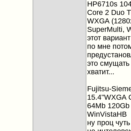
НР6710s 10
Core 2 Duo T
WXGA (1280
SuperMulti, W
этот вариант
по мне пото
предустановл
это смущать
хватит...
Fujitsu-Sie
15.4"WXGA C
64Mb 120Gb
WinVistaHB
ну проц чуть