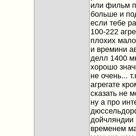
или фильм по
больше и по
если тебе р
100-222 агре
плохих мало
и времини а
делл 1400 мн
хорошо знач
не очень... т
агрегате кр
сказать не мо
ну а про инт
дюссельдорфа
дойчляндии 
временем маг