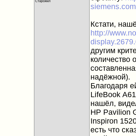
Старожил
siemens.com/
Кстати, нашё
http://www.n
display.2679.
другим крите
количество о
составленная
надёжной).
Благодаря е
LifeBook A61
нашёл, виде
HP Pavilion 
Inspiron 1520
есть что ска