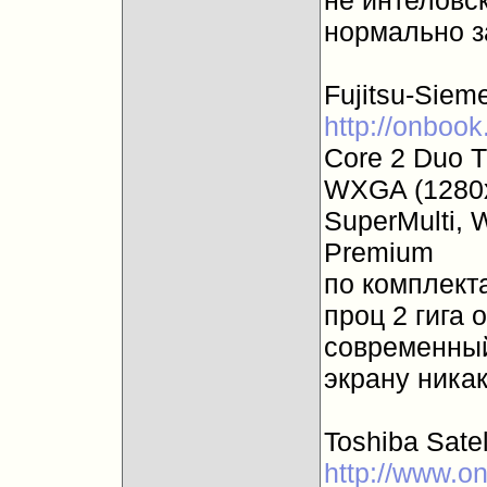
не интеловск
нормально за
Fujitsu-Siem
http://onbook
Core 2 Duo T
WXGA (1280
SuperMulti, W
Premium
по комплект
проц 2 гига 
современный 
экрану никак
Toshiba Sate
http://www.on