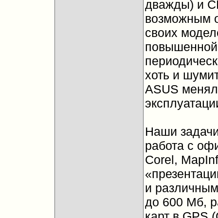
дважды) и C
возможным о
своих модел
повышенной
периодическ
хоть и шумит
ASUS меняли
эксплуатаци
Наши задачи
работа с оф
Corel, MapIn
«презентации
и различным
до 600 Мб, р
карт в GPS (