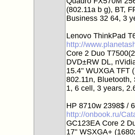
Quadro FX570M 25
(802.11a b g), BT, 
Business 32 64, 3 ye
Lenovo ThinkPad T6
http://www.planeta
Core 2 Duo T7500(
DVD±RW DL, nVidi
15.4" WUXGA TFT (
802.11n, Bluetooth, 
1, 6 cell, 3 years, 
HP 8710w 2398$ / 6
http://onbook.ru/Ca
GC123EA Core 2 Du
17" WSXGA+ (1680x