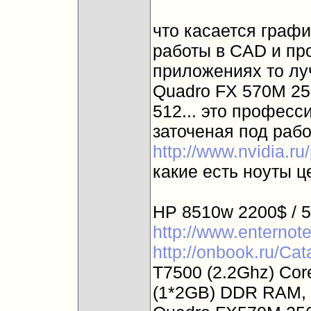
что касается графи
работы в CAD и п
приложениях то лу
Quadro FX 570M 25
512... это профес
заточеная под работ
http://www.nvidia.r
какие есть ноуты ц
HP 8510w 2200$ / 5
http://www.enternote
http://onbook.ru/Ca
T7500 (2.2Ghz) Co
(1*2GB) DDR RAM,