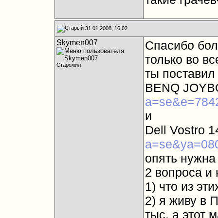
31.01.2008, 16:02
Skymen007
Спасибо бол
только во в
Старожил
ты поставил
BENQ JOYB
a=se&e=784
и
Dell Vostro 
a=se&ya=08
опять нужна
2 вопроса и
1) что из эти
2) я живу в 
тыс. а этот 