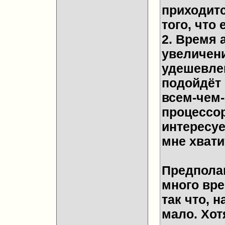
приходитс
того, что 
2. Время 
увеличен
удешевлен
подойдёт 
всем-чем
процессор
интересу
мне хватит
Предполаг
много вре
так что, 
мало. Хот