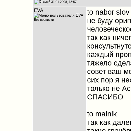
31.01.2008, 13:57
EVA
to nabor slov
не буду ори
Без прописки
человеческое
так как ниче
консультнутс
каждый проп
тяжело сдел
совет ваш ме
сих пор я н
только не Ac
СПАСИБО
to malnik
так как дале
такие грачё