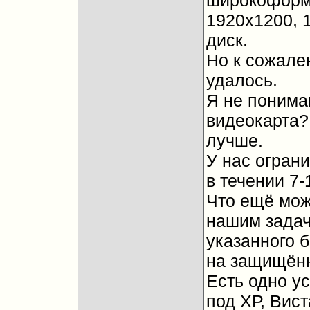
широкоформ
1920х1200, 
диск.
Но к сожале
удалось.
Я не понима
видеокарта?
лучше.
У нас огран
в течении 7-
Что ещё мож
нашим задач
указанного б
на защищён
Есть одно у
под ХР, Вис