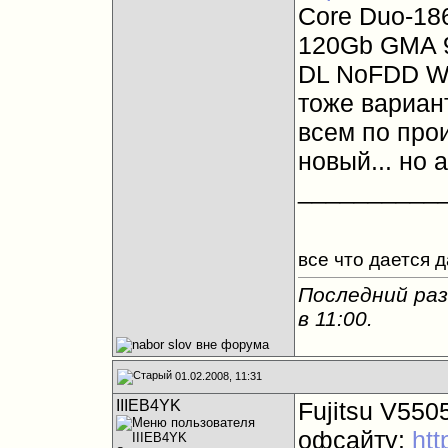
Сore Duo-18
120Gb GMA 9
DL NoFDD Wi
тоже вариант
всем по прои
новый... но а
__________
все что дается 
Последний раз
в
11:00
.
01.02.2008, 11:31
IIIEB4YK
Fujitsu V550
офсайту:
htt