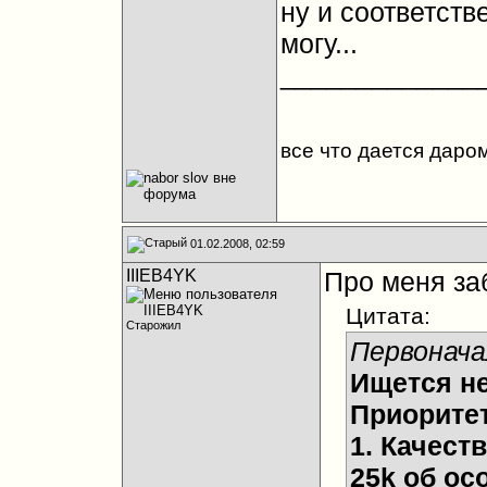
ну и соответств
могу...
_____________
все что дается даром
01.02.2008, 02:59
IIIEB4YK
Про меня за
Цитата:
Старожил
Первонача
Ищется не
Приорите
1. Качест
25k об ос