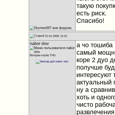
такую покуп
есть риск.
Спасибо!
31.01.2008, 21:01
nabor slov
а чо тошиба 
самый мощн
Ветеран клуба THG
коре 2 дуо д
получше буде
интересуют т
актуальный п
ну а сравни
хоть и одног
чисто рабоч
развлечения.