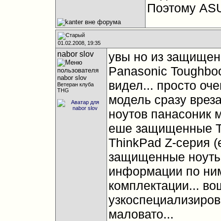
Поэтому ASU
01.02.2008, 19:35
nabor slov
увы но из защищен
Panasonic Toughbo
видел... просто оч
Ветеран клуба
THG
модель сразу вреза
ноутов панасоник 
еше защищенные To
ThinkPad Z-серия (
защищенные ноуты 
информации по ним 
комплектации... во
узкоспециализиро
маловато...