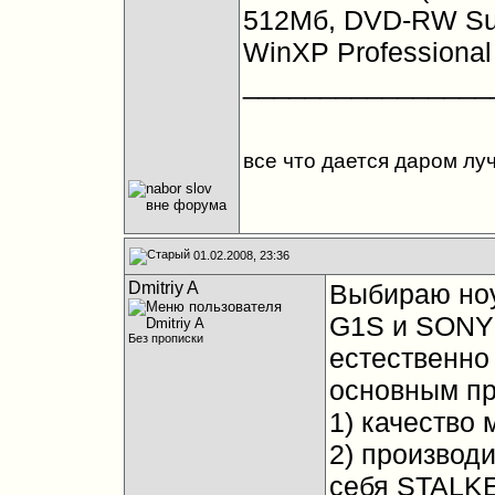
512Мб, DVD-RW Super
WinXP Professional
________________
все что дается даром луч
01.02.2008, 23:36
Dmitriy A
Выбираю ноу
G1S и SONY
Без прописки
естественно
основным пр
1) качество 
2) производи
себя STALKE