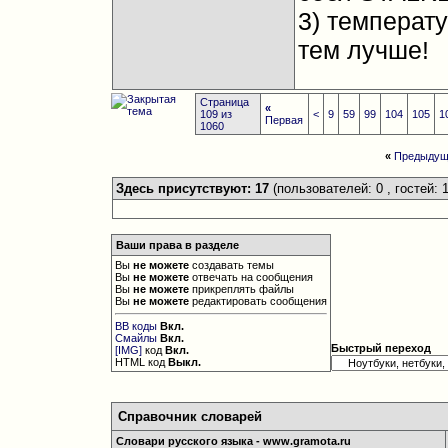
3) температ
тем лучше!
Страница
«
109 из
<
9
59
99
104
105
1
Первая
1060
«
Предыдущ
Здесь присутствуют: 17
(пользователей: 0 , гостей: 1
Ваши права в разделе
Вы
не можете
создавать темы
Вы
не можете
отвечать на сообщения
Вы
не можете
прикреплять файлы
Вы
не можете
редактировать сообщения
BB коды
Вкл.
Смайлы
Вкл.
Быстрый переход
[IMG]
код
Вкл.
HTML код
Выкл.
Справочник словарей
Словари русского языка - www.gramota.ru