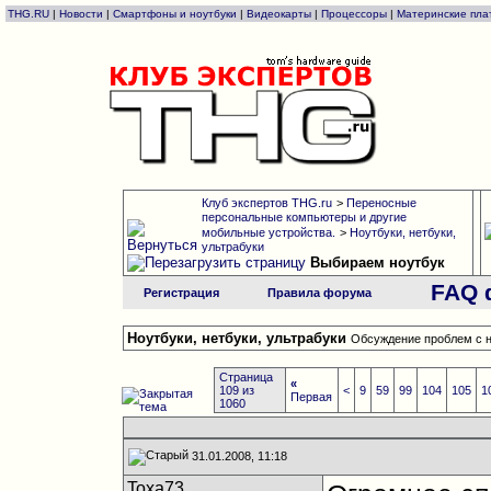
THG.RU
|
Новости
|
Смартфоны и ноутбуки
|
Видеокарты
|
Процессоры
|
Материнские пла
Клуб экспертов THG.ru
>
Переносные
персональные компьютеры и другие
мобильные устройства.
>
Ноутбуки, нетбуки,
ультрабуки
Выбираем ноутбук
FAQ 
Регистрация
Правила форума
Ноутбуки, нетбуки, ультрабуки
Обсуждение проблем с н
Страница
«
109 из
<
9
59
99
104
105
1
Первая
1060
31.01.2008, 11:18
Toxa73