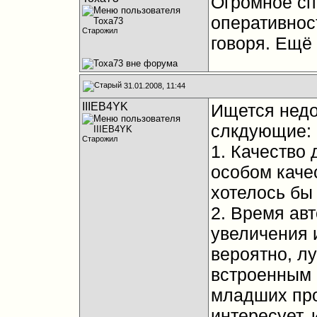
Огромное сп
оперативност
Старожил
говоря. Ещё р
31.01.2008, 11:44
IIIEB4YK
Ищется недо
слкдующие:
Старожил
1. Качество 
особом качес
хотелось бы 
2. Время ав
увеличения 
вероятно, л
встроенным 
младших про
интересует