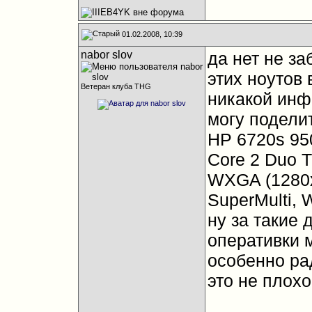
01.02.2008, 10:39
nabor slov
да нет не за
этих ноутов 
Ветеран клуба THG
никакой инф
могу подели
HP 6720s 95
Core 2 Duo T
WXGA (1280
SuperMulti, W
ну за такие 
оперативки м
особенно ра
это не плохо