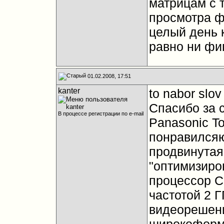
матрицам с 
просмотра ф
целый день 
равно ни фиг
01.02.2008, 17:51
kanter
to nabor slov
Спасибо за с
В процессе регистрации по e-mail
Panasonic T
понравилсяю
продвинутая
"оптимизиро
процессор Co
частотой 2 
видеорешени