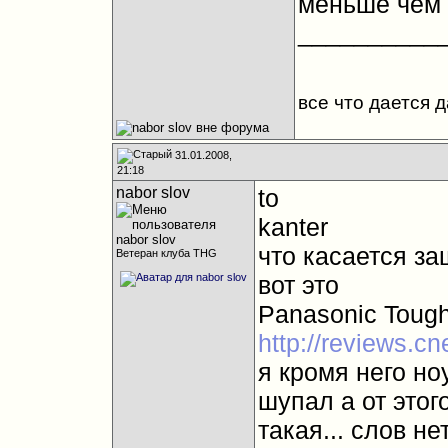
меньше чем 
__________
все что дается 
31.01.2008,
21:18
nabor slov
to
kanter
что касается з
Ветеран клуба THG
вот это
Panasonic Toug
http://reviews.c
я кромя него н
шупал а от этого
такая... слов нет.