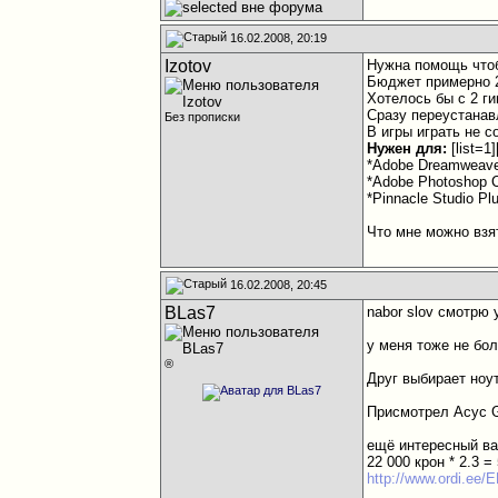
16.02.2008, 20:19
Izotov
Нужна помощь чтоб
Бюджет примерно 
Хотелось бы с 2 г
Сразу переустанав
Без прописки
В игры играть не с
Нужен для:
[list=1
*Adobe Dreamweav
*Adobe Photoshop 
*Pinnacle Studio Plu
Что мне можно взя
16.02.2008, 20:45
BLas7
nabor slov смотрю 
у меня тоже не бол
®
Друг выбирает ноут
Присмотрел Асус G
ещё интересный ва
22 000 крон * 2.3 =
http://www.ordi.ee