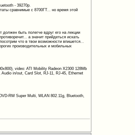
etooth - 39270р.
таты сравнимые с 8700ГТ... но время этой
т должен быть полегче вдруг его на лекции
ротиворечит... а значит прийдеться искать
посотрим что в твои возможности впишется...
 дорогих производительных и мобильных
0x800), video: ATI Mobility Radeon X2300 128Mb
udio in/out, Card Slot, RJ-11, RJ-45, Ethernet
DVD-RW Super Multi, WLAN 802.11g, Bluetooth,