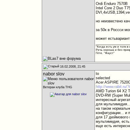
Ordi Enduro 7570B
Intel Core 2 Duo
DVI,4xUSB,1394,vee
но неизвестено кач
за 50к в Россси мо
может естьвариант
________________
"Когда есть ум и толк в 
Речь хороша и без прик
Гёте. "Фауст"
16.02.2008, 21:45
nabor slov
to
selected
Acer ASPIRE 7520G
http://www.rabit.r
Ветеран клуба THG
AMD Turion 64 X2 
DVD-RW (Super Multi
интересный агрегат
для мультимедия..
на таком нормальн
конфигурации... и 
для 17 дюймового н
мультимедия, есть
еще есть интересно