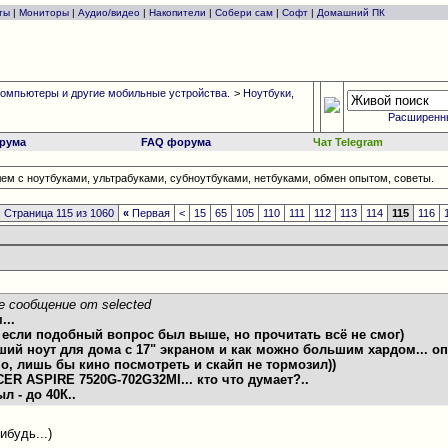
ты
|
Мониторы
|
Аудио/видео
|
Накопители
|
Собери сам
|
Софт
|
Домашний ПК
омпьютеры и другие мобильные устройства.
>
Ноутбуки,
Расширенн
рума
FAQ форума
Чат Telegram
ем с ноутбуками, ультрабуками, субноутбуками, нетбуками, обмен опытом, советы.
Страница 115 из 1060
«
Первая
<
15
65
105
110
111
112
113
114
115
116
е сообщение от selected
...
, если подобный вопрос был выше, но прочитать всё не смог)
оший ноут для дома с 17" экраном и как можно большим хардом... оп
, лишь бы кино посмотреть и скайп не тормозил))
ACER ASPIRE 7520G-702G32MI... кто что думает?..
ыл - до 40К..
ибудь...)