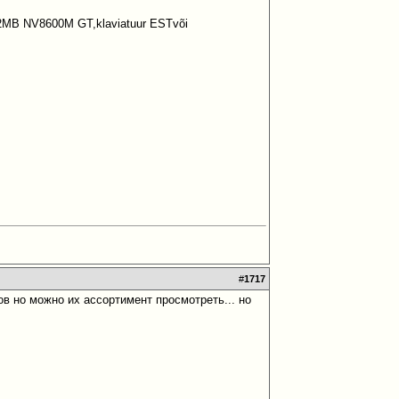
2MB NV8600M GT,klaviatuur ESTvõi
#
1717
тов но можно их ассортимент просмотреть... но