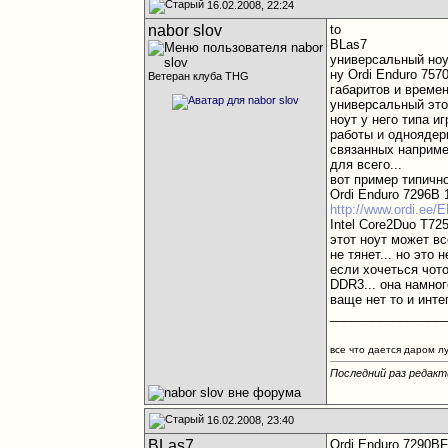
16.02.2008, 22:24
nabor slov
to
BLas7
универсальный ноут
ну Ordi Enduro 75
Ветеран клуба THG
габаритов и времен
универсальный это 
ноут у него типа и
работы и одноядер
связанных наприме
для всего...
вот пример типичн
Ordi Enduro 7296B 1
http://www.ordi.ee
Intel Core2Duo T7
этот ноут может вс
не тянет... но это
если хочеться чот
DDR3... она намно
ваще нет то и инте
________________
все что дается даром л
Последний раз редакти
16.02.2008, 23:40
BLas7
Ordi Enduro 7290BF