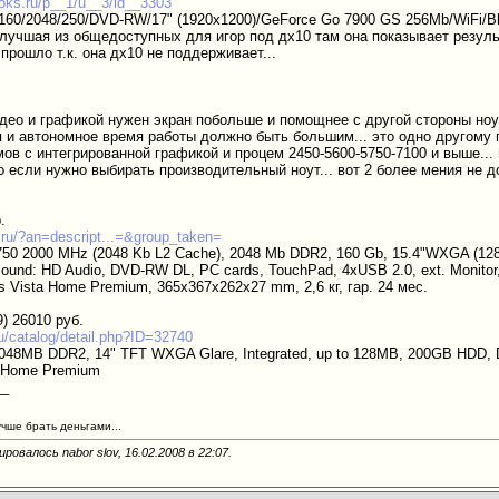
ooks.ru/p__1/u__3/id__3303
160/2048/250/DVD-RW/17" (1920x1200)/GeForce Go 7900 GS 256Mb/WiFi/Blu
 лучшая из общедоступных для игор под дх10 там она показывает резуль
прошло т.к. она дх10 не поддерживает...
идео и графикой нужен экран побольше и помощнее с другой стороны ноу
 и автономное время работы должно быть большим... это одно другому п
ов с интегрированной графикой и процем 2450-5600-5750-7100 и выше... 
го если нужно выбирать производительный ноут... вот 2 более мения не
.
b.ru/?an=descript...=&group_taken=
5750 2000 MHz (2048 Kb L2 Cache), 2048 Mb DDR2, 160 Gb, 15.4"WXGA (128
ound: HD Audio, DVD-RW DL, PC cards, TouchPad, 4xUSB 2.0, ext. Monitor, A
s Vista Home Premium, 365x367x262x27 mm, 2,6 кг, гар. 24 мес.
) 26010 руб.
ru/catalog/detail.php?ID=32740
048MB DDR2, 14" TFT WXGA Glare, Integrated, up to 128MB, 200GB HDD, 
a Home Premium
__
учше брать деньгами...
ровалось nabor slov, 16.02.2008 в
22:07
.