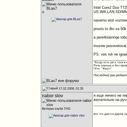
Intel Core2 Duo T
US,Wifi,LAN,SD/MMC
®
naverno etot vozmem
prosto to 4to za 50k
a pere4islennqe tob
mozew posovetovat 4
PS: ves roli ne igra
________________
"Когда есть ум и толк в 
Речь хороша и без прик
Гёте. "Фауст"
Последний раз редакт
17.02.2008, 01:35
nabor slov
я еще ничего не пе
желательно на русс
________________
Ветеран клуба THG
все что дается даром л