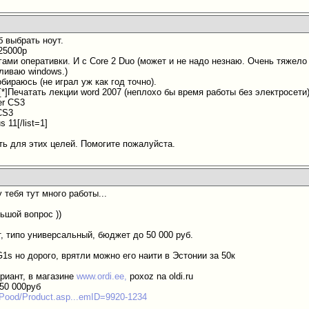
 выбрать ноут.
25000р
игами оперативки. И с Core 2 Duo (может и не надо незнаю. Очень тяжел
ливаю windows.)
обираюсь (не играл уж как год точно).
][*]Печатать лекции word 2007 (неплохо бы время работы без электросети)[
er CS3
CS3
s 11[/list=1]
ть для этих целей. Помогите пожалуйста.
у тебя тут много работы...
ьшой вопрос ))
, типо универсальный, бюджет до 50 000 руб.
1s но дорого, врятли можно его наити в Эстонии за 50к
риант, в магазине
www.ordi.ee,
poxoz na oldi.ru
 50 000руб
/EPood/Product.asp...emID=9920-1234