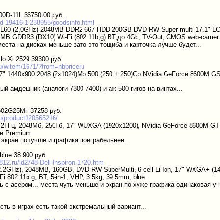
200D-11L 36750.00 руб.
cd-19416-1-238955/goodsinfo.html
TL60 (2,0GHz) 2048MB DDR2-667 HDD 200GB DVD-RW Super multi 17.1" LCD
MB GDDR3 (DX10) Wi-Fi (802.11b,g) BT,до 4Gb, TV-Out, CMOS web-camer
места на дисках меньше зато это тощиба и карточка лучше будет...
ilo Xi 2529 39300 руб
ru/witem/1671/?from=nbpriceru
 17" 1440х900 2048 (2x1024)Mb 500 (250 + 250)Gb NVidia GeForce 8600M
й амдешник (аналоги 7300-7400) и аж 500 гигов на винтах...
-602G25Mn 37258 руб.
.ru/product120565216/
,2ГГц, 2048Мб, 250Гб, 17" WUXGA (1920x1200), NVidia GeForce 8600M GT 
me Premium
 экран получше и графика поиграбельнее...
blue 38 900 руб.
812.ru/id2748-Dell-Inspiron-1720.htm
2.2GHz), 2048MB, 160GB, DVD-RW SuperMulti, 6 cell Li-Ion, 17" WXGA+ (14
i 802.11b g, BT, 5-in-1, VHP, 3.5kg, 39.5mm, blue.
ь с асером... места чуть меньше и экран по хуже графика одинаковая у 
сть в играх есть такой экстремальный вариант...