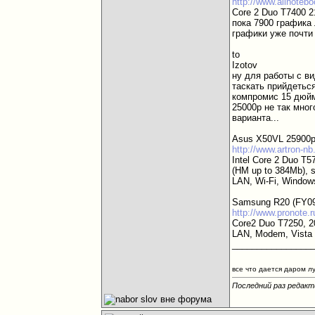
http://www.allnoteb
Core 2 Duo T7400 2
пока 7900 графика
графики уже почти 
to
Izotov
ну для работы с в
таскать прийдеться
компромис 15 дюйм
25000р не так мно
варианта...
Asus X50VL 25900р
http://www.artron-n
Intel Core 2 Duo T
(HM up to 384Mb), s
LAN, Wi-Fi, Window
Samsung R20 (FY09
http://www.pronote.
Core2 Duo T7250, 2
LAN, Modem, Vist
________________
все что дается даром л
Последний раз редакти