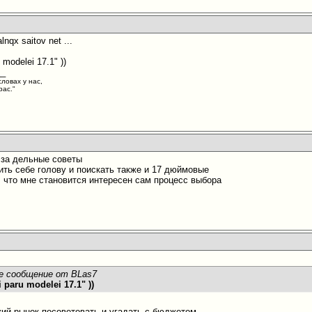
lnqx saitov net ...
u modelei 17.1" ))
__
словах у нас,
рас."
бо за дельные советы
ть себе голову и поискать также и 17 дюймовые
 что мне становится интересен сам процесс выбора
е сообщение от BLas7
i paru modelei 17.1" ))
кий рынок посоветовать и угадать с бюджетом.