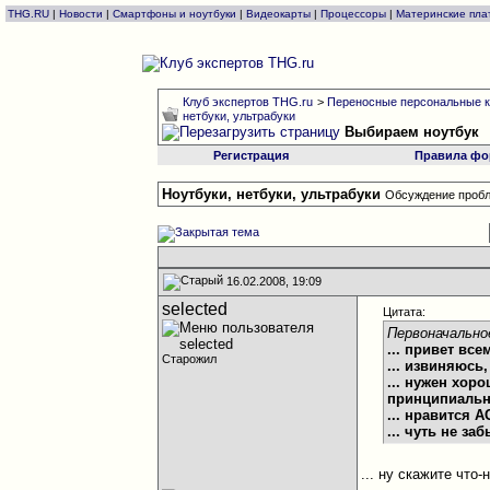
THG.RU
|
Новости
|
Смартфоны и ноутбуки
|
Видеокарты
|
Процессоры
|
Материнские пла
Клуб экспертов THG.ru
>
Переносные персональные к
нетбуки, ультрабуки
Выбираем ноутбук
Регистрация
Правила фо
Ноутбуки, нетбуки, ультрабуки
Обсуждение пробл
16.02.2008, 19:09
selected
Цитата:
Первоначально
... привет всем
Старожил
... извиняюсь
... нужен хор
принципиально
... нравится 
... чуть не заб
... ну скажите что-н