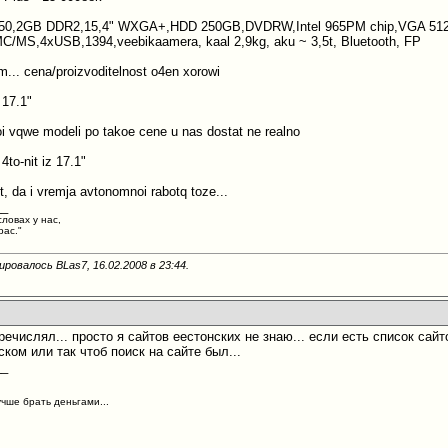
7250,2GB DDR2,15,4" WXGA+,HDD 250GB,DVDRW,Intel 965PM chip,VGA 51
/MS,4xUSB,1394,veebikaamera, kaal 2,9kg, aku ~ 3,5t, Bluetooth, FP
... cena/proizvoditelnost o4en xorowi
 17.1"
oi vqwe modeli po takoe cene u nas dostat ne realno
to-nit iz 17.1"
et, da i vremja avtonomnoi rabotq toze...
__
словах у нас,
рас."
ировалось BLas7, 16.02.2008 в
23:44
.
речислял... просто я сайтов еестонских не знаю... если есть список сай
ком или так чтоб поиск на сайте был...
__
учше брать деньгами...