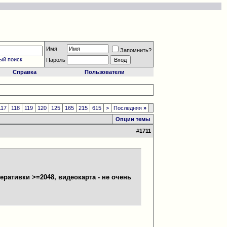
Имя
Запомнить?
ый поиск
Пароль
Справка
Пользователи
117
118
119
120
125
165
215
615
>
Последняя
»
Опции темы
#
1711
еративки >=2048, видеокарта - не очень