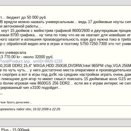
... бюджет до 50 000 руб.
70B врядли можно назвать универсальным... ведь 17 дюймовые ноуты сил
и автономной работы...
ноут 15 дюймов c мейнстрим графикой 8600/2600 и двугерцовым процем..
гровая 8700 графика... ну типа по тому что ее не хватает для новейших иг
ного хватит и излишняя производительность коре дуо нужна токо в тре
р с обработкой видео или в играх и поэтому 5750-7250-7300 это тот уни
ого универсала
3 770.00 kr - около 32000 руб.
/EPood/Product.asp...emID=9920-1233
250,2GB DDR2,15,4" WXGA,HDD 250GB,DVDRW,Intel 965PM chip,VGA 256M
е по чуть чуть... у него достаточно места оперативки и производительн
 не сюрприз а вот в игры под дх9с на средних настройках играть очень да
о помощнее для игор то имеет смысл поискать 15 дюймовые asus G1S ил
го более игровая чем 8600GS 256 DDR2... если же к играм интерес не си
грированный чип х3100 подойдет...
__
учше брать деньгами...
ровалось nabor slov, 16.02.2008 в
22:29
.
 Plus - 15 000eek