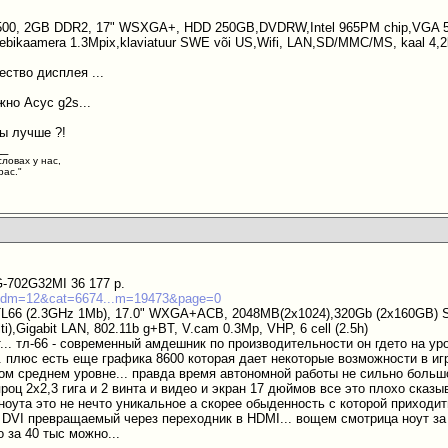
 T7500, 2GB DDR2, 17" WSXGA+, HDD 250GB,DVDRW,Intel 965PM chip,VG
bikaamera 1.3Mpix,klaviatuur SWE või US,Wifi, LAN,SD/MMC/MS, kaal 4,2k
ество дисплея ...
жно Асус g2s...
ы лучше ?!
__
словах у нас,
рас."
-702G32MI 36 177 р.
u/?idm=12&cat=6674...m=19473&page=0
TL66 (2.3GHz 1Mb), 17.0" WXGA+ACB, 2048MB(2x1024),320Gb (2x160GB)
),Gigabit LAN, 802.11b g+BT, V.cam 0.3Mp, VHP, 6 cell (2.5h)
... тл-66 - современный амдешник по производительности он гдето на уро
. плюс есть еще графика 8600 которая дает некоторые возможности в игр
ом среднем уровне... правда время автономной работы не сильно большо
проц 2х2,3 гига и 2 винта и видео и экран 17 дюймов все это плохо сказы
оута это не нечто уникальное а скорее обыденность с которой приходит
 DVI превращаемый через переходник в HDMI... вощем смотрица ноут за с
 за 40 тыс можно...