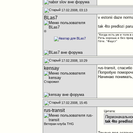
17.02.2008, 03:13
BLas7
v estonii daze norma
tak 4to predlozi par
________________
®
"Когда есть ум и толк в 
Речь хороша и без прик
Гёте. "Фауст"
17.02.2008, 10:29
kensay
rus-transit, спаси
Попробую поморочи
Начинаю понимать,
Старожил
17.02.2008, 15:45
rus-transit
Цитата:
Первоначально
tak 4to predloz
Ветеран клуба THG
Трудно под эстонс