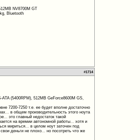
A 512MB NV8700M GT
g, Bluetooth
#
1714
 S-ATA (5400RPM), 512MB GeForce8600M GS,
вне 7200-7250 т.е. ее будет вполне достаточно
ах... в общем производительность этого ноута
е... это главный недостаток такой
вается на времии автономной работы... хотя и
ься мириться... в целом ноут заточен под
вои деньги не плохо... но посотреть что же