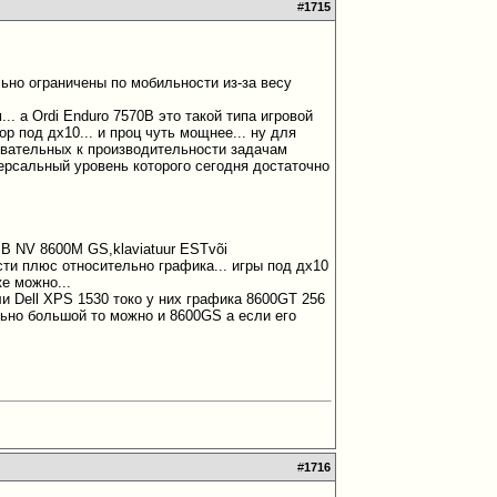
#
1715
ьно ограничены по мобильности из-за весу
. а Ordi Enduro 7570B это такой типа игровой
ор под дх10... и проц чуть мощнее... ну для
бовательных к производительности задачам
версальный уровень которого сегодня достаточно
B NV 8600M GS,klaviatuur ESTvõi
ости плюс относительно графика... игры под дх10
же можно...
и Dell XPS 1530 токо у них графика 8600GT 256
льно большой то можно и 8600GS а если его
#
1716