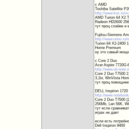
с AMD
Toshiba Satellite P
http://www.kns.ru/v
AMD Turion 64 X2 
Radeon HD2600 256
тут проц слабее и 
Fujitsu-Siemens Am
http://www.onno.ru/
Turion 64 X2-2400
Home Premium
ну это самый мощны
c Core 2 Duo
Acer Aspire 7720G
http://www.uti-note
Core 2 Duo T7500 2
3,2кг, WinVista Ho
тут проц помощнее
DELL Inspiron 1720 
http://www.notebook
Core 2 Duo T7500 (
256Mb, Lan 56K, WiF
тут если сравниват
играх не дает
если есть потребно
Dell Inspiron 9400