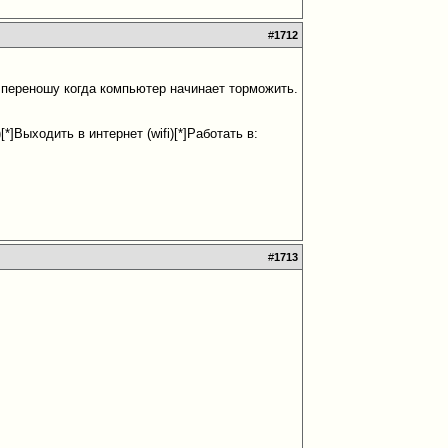
#
1712
о переношу когда компьютер начинает торможить.
*]Выходить в интернет (wifi)[*]Работать в:
#
1713