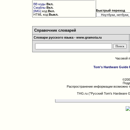
BB коды
Вкл.
Смайлы
Вкл.
Быстрый переход
[IMG]
код
Вкл.
HTML код
Выкл.
Справочник словарей
Словари русского языка - www.gramota.ru
Часовой 
Tom's Hardware Guide 
©200
Подд
Распространение информации возможно т
THG.ru ("Русский Tom's Hardware 