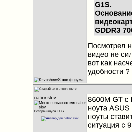
G1S.
Основани
видеокарт
GDDR3 70
Посмотрел н
видео не си
вот как насч
удобности ?
28.05.2008, 06:38
nabor slov
8600M GT с 
ноута ASUS 
Ветеран клуба THG
ноуты ставит
ситуация с 9