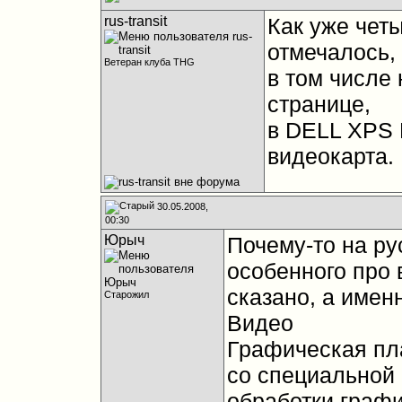
rus-transit
Как уже чет
отмечалось,
Ветеран клуба THG
в том числе 
странице,
в DELL XPS 
видеокарта.
30.05.2008,
00:30
Юрыч
Почему-то на ру
особенного про 
сказано, а имен
Старожил
Видео
Графическая пл
со специальной
обработки граф