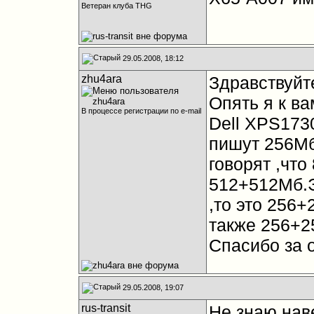
Ветеран клуба THG
29.05.2008, 18:12
zhu4ara
Здравствуйте
Опять я к ва
В процессе регистрации по e-mail
Dell XPS173
пишут 256Мб
говорят ,что
512+512Мб.Э
,то это 256+
также 256+2
Спасибо за от
29.05.2008, 19:07
rus-transit
Не знаю наве