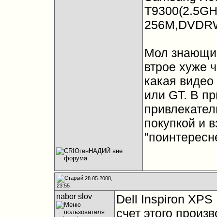
T9300(2.5GH
256M,DVDRW
Мол знающие
втрое хуже 
какая видео 
или GT. В пр
привлекател
покупкой и в
"поинтересн
28.05.2008,
23:55
nabor slov
Dell Inspiron XPS
счет этого произ