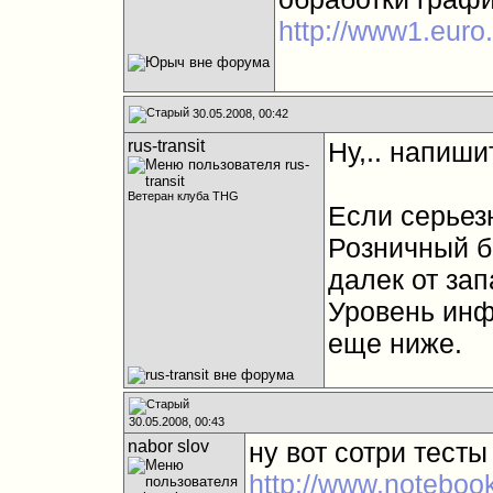
http://www1.euro
30.05.2008, 00:42
rus-transit
Ну,.. напишит
Ветеран клуба THG
Если серьезн
Розничный б
далек от зап
Уровень инф
еще ниже.
30.05.2008, 00:43
nabor slov
ну вот сотри тесты
http://www.noteboo