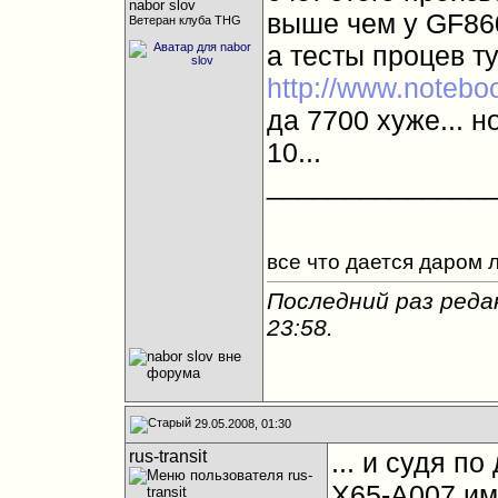
выше чем у GF860
Ветеран клуба THG
а тесты процев тут
http://www.notebo
да 7700 хуже... н
10...
______________
все что дается даром 
Последний раз редак
23:58
.
29.05.2008, 01:30
rus-transit
... и судя 
X65-A007 им