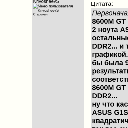
KrivosheevS
Цитата:
Первонача
Старожил
8600M GT 
2 ноута AS
остальные
DDR2... и
графикой.
бы была 9
результат
соответст
8600M GT 
DDR2...
ну что ка
ASUS G1S 
квадратич