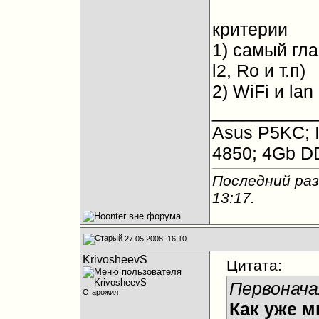
критерии
1) самый г
l2, Ro и т.п)
2) WiFi и lan
__________
Asus P5KC; I
4850; 4Gb D
Последний раз
13:17
.
27.05.2008, 16:10
KrivosheevS
Цитата:
Первонача
Старожил
Как уже м