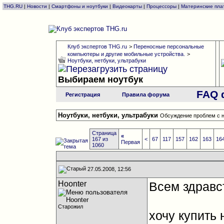
THG.RU
|
Новости
|
Смартфоны и ноутбуки
|
Видеокарты
|
Процессоры
|
Материнские пла
Клуб экспертов THG.ru
>
Переносные персональные
компьютеры и другие мобильные устройства.
>
Ноутбуки, нетбуки, ультрабуки
Выбираем ноутбук
FAQ 
Регистрация
Правила форума
Ноутбуки, нетбуки, ультрабуки
Обсуждение проблем с н
Страница
«
167 из
<
67
117
157
162
163
16
Первая
1060
27.05.2008, 12:56
Hoonter
Всем здравс
Старожил
хочу купить 