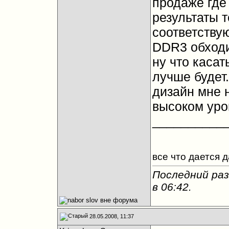
продаже где
результаты т
соответствую
DDR3 обходи
ну что каса
лучше будет.
дизайн мне н
высоком уров
__________
все что дается 
Последний раз
в
06:42
.
28.05.2008, 11:37