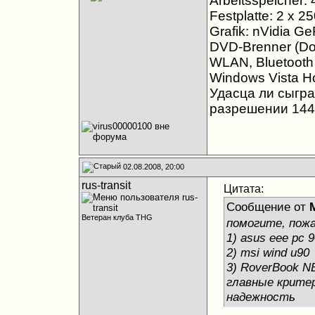
Arbeitsspeicher
Festplatte: 2 x 
Grafik: nVidia 
DVD-Brenner (Dou
WLAN, Bluetooth
Windows Vista 
Удасца ли сыгра
разрешении 144
02.08.2008, 20:00
rus-transit
Цитата:
Сообщение от
M
Ветеран клуба THG
помогите, пож
1) asus eee pc 
2) msi wind u90
3) RoverBook N
главные крите
надежность