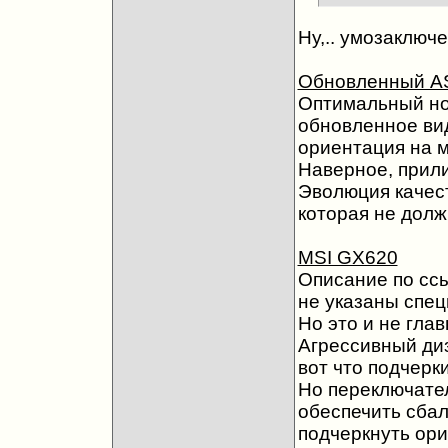
Ну,.. умозаключ
Обновленный A
Оптимальный но
обновленное ви
ориентация на м
Наверное, прили
Эволюция качес
которая не долж
MSI GX620
Описание по сс
не указаны спе
Но это и не глав
Агрессивный ди
вот что подчерк
Но переключате
обеспечить сбал
подчеркнуть ор