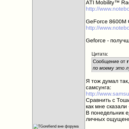
ATI Mobility™ R
http://www.noteb
GeForce 8600M
http://www.noteb
Geforce - получш
Цитата:
Сообщение от
по моему это л
Я тож думал так,
самсунга:
http://www.samsu
Сравнить с Тош
как мне сказали
В понедельник е
личных ощущения