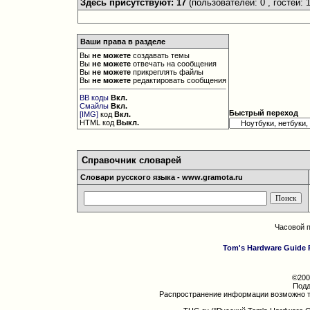
Здесь присутствуют: 17
(пользователей: 0 , гостей: 1
Ваши права в разделе
Вы
не можете
создавать темы
Вы
не можете
отвечать на сообщения
Вы
не можете
прикреплять файлы
Вы
не можете
редактировать сообщения
BB коды
Вкл.
Смайлы
Вкл.
Быстрый переход
[IMG]
код
Вкл.
HTML код
Выкл.
Справочник словарей
Словари русского языка - www.gramota.ru
Часовой 
Tom's Hardware Guide 
©200
Подд
Распространение информации возможно т