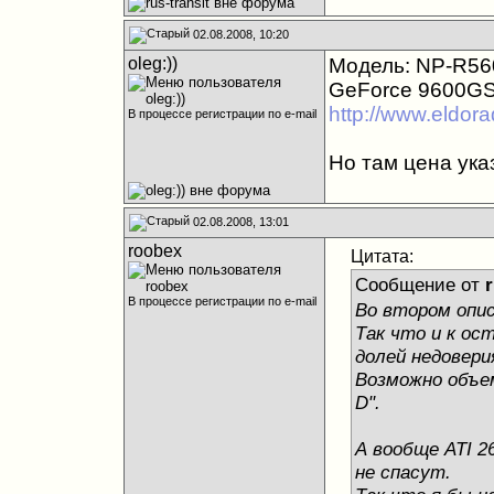
02.08.2008, 10:20
oleg:))
Модель: NP-R56
GeForce 9600GS/
http://www.eldora
В процессе регистрации по e-mail
Но там цена ука
02.08.2008, 13:01
roobex
Цитата:
Сообщение от
r
В процессе регистрации по e-mail
Во втором опис
Так что и к ос
долей недовери
Возможно объем
D".
А вообще ATI 
не спасут.