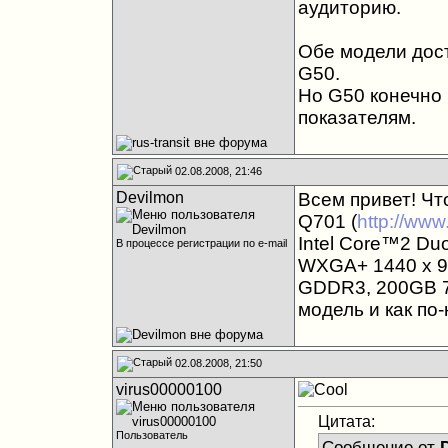
аудиторию.
Обе модели дос
G50.
Но G50 конечно 
показателям.
02.08.2008, 21:46
Devilmon
Всем привет! Чт
Q701 (
http://ww
Intel Core™2 Du
В процессе регистрации по e-mail
WXGA+ 1440 x 9
GDDR3, 200GB 7
модель и как по
02.08.2008, 21:50
virus00000100
Цитата:
Пользователь
Сообщение от