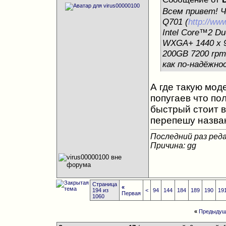
Всем привет! Ч
Q701 (
http://ww
Intel Core™2 D
WXGA+ 1440 x 
200GB 7200 rpm
как по-надёжно
А где такую мод
попугаев что по
быстрый стоит в
перепешу назва
Последний раз реда
Причина: gg
Страница
«
194 из
<
94
144
184
189
190
19
Первая
1060
«
Предыдущ