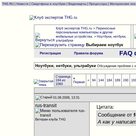
THG.RU
|
Новости
|
Смартфоны и ноутбуки
|
Видеокарты
|
Процессоры
|
Материнские пла
Клуб экспертов THG.ru
>
Переносные
персональные компьютеры и другие
мобильные устройства.
>
Ноутбуки, нетбуки,
ультрабуки
Выбираем ноутбук
FAQ 
Регистрация
Правила форума
Ноутбуки, нетбуки, ультрабуки
Обсуждение проблем с н
Страница
«
194 из
<
94
144
184
189
190
19
Первая
1060
01.08.2008, 13:31
rus-transit
Цитата:
Сообщение от
f
Ветеран клуба THG
А как у написат