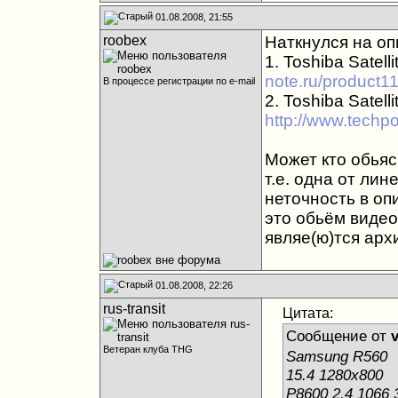
01.08.2008, 21:55
roobex
Наткнулся на оп
1. Toshiba Satell
note.ru/product1
В процессе регистрации по e-mail
2. Toshiba Satell
http://www.techpo
Может кто обьяс
т.е. одна от ли
неточность в оп
это обьём видео
являе(ю)тся архи
01.08.2008, 22:26
rus-transit
Цитата:
Сообщение от
Ветеран клуба THG
Samsung R560
15.4 1280x800
P8600 2.4 1066