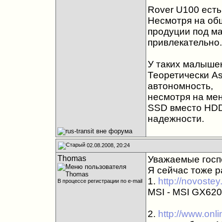
Rover U100 есть
Несмотря на об
продуции под ма
привлекательно.
У таких малышек
Теоретически A
автономность,
несмотря на ме
SSD вместо HDD
надежности.
02.08.2008, 20:24
Thomas
Уважаемые госп
Я сейчас тоже 
1.
http://novoste
В процессе регистрации по e-mail
MSI - MSI GX620
2.
http://www.onl