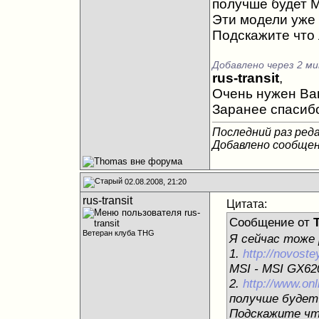
получше будет 
Эти модели уже 
Подскажите что 
Добавлено через 2 м
rus-transit
,
Очень нужен Ваш
Заранее спасиб
Последний раз реда
Добавлено сообще
02.08.2008, 21:20
rus-transit
Цитата:
Сообщение от
Ветеран клуба THG
Я сейчас тоже
1.
http://novost
MSI - MSI GX62
2.
http://www.onl
получше будет
Подскажите чт