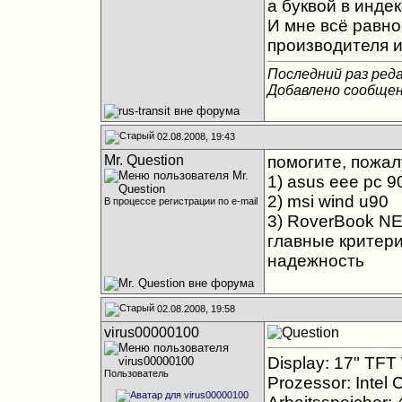
а буквой в инде
И мне всё равно
производителя и
Последний раз редак
Добавлено сообще
02.08.2008, 19:43
Mr. Question
помогите, пожал
1) asus eee pc 9
2) msi wind u90
В процессе регистрации по e-mail
3) RoverBook N
главные критери
надежность
02.08.2008, 19:58
virus00000100
Display: 17" TF
Пользователь
Prozessor: Intel