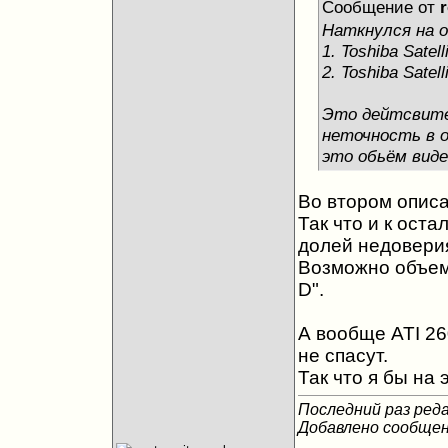
Сообщение от
Наткнулся на о
1. Toshiba Satel
2. Toshiba Satel
Это дейтсвител
неточность в о
это обьём виде
Во втором описа
Так что и к ост
долей недовери
Возможно объем 
D".
А вообще ATI 2
не спасут.
Так что я бы на
Последний раз редак
Добавлено сообще