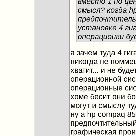
вместо 1 по це
смысл? когда h
предпочтитель
установке 4 гиг
операционки бу
а зачем туда 4 гиг
никогда не поммеш
хватит... и не буд
операционной сист
операционные сист
хоме бесит они бо
могут и смыслу туд
ну а hp compaq 85
предпочтительный 
графическая произ