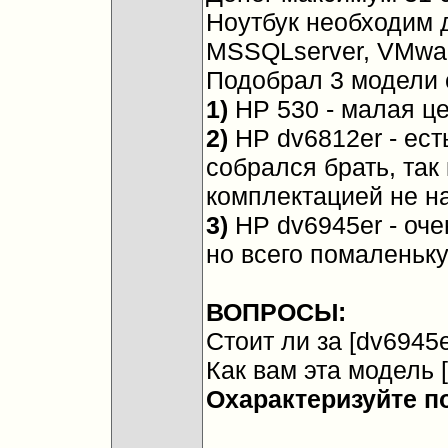
Ноутбук необходим 
MSSQLserver, VMwar
Подобрал 3 модели 
1)
HP 530 - малая це
2)
HP dv6812er - ест
собрался брать, так 
комплектацией не на
3)
HP dv6945er - оче
но всего помаленьк
ВОПРОСЫ:
Стоит ли за [dv6945
Как вам эта модель [
Охарактеризуйте п