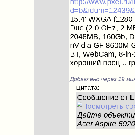
http://www.pxel.ru/
d=b&iduni=12439&
15.4' WXGA (1280 x
Duo (2.0 GHz, 2 M
2048MB, 160Gb, DV
nVidia GF 8600M G
BT, WebCam, 8-in-1
хороший проц... г
Добавлено через 19 ми
Цитата:
Сообщение от
L
Дайте объектив
Acer Aspire 592