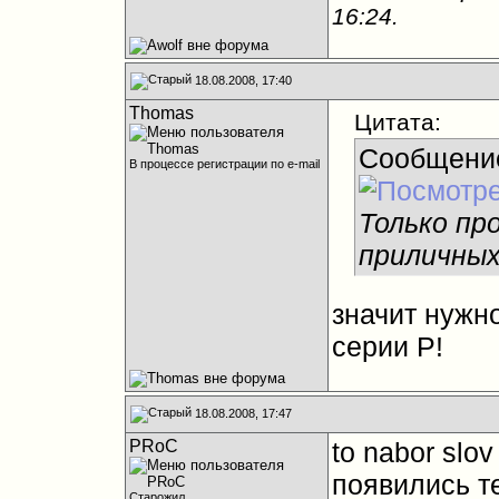
16:24
.
18.08.2008, 17:40
Thomas
Цитата:
Сообщени
В процессе регистрации по e-mail
Только пр
приличных
значит нужн
серии P!
18.08.2008, 17:47
PRoC
to nabor slov
появились те
Старожил