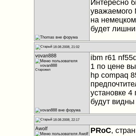
Интересно б
уважаемого 
на немецком.
будет лишни
18.08.2008, 21:02
vovan888
ibm r61 nf55
1 по цене вы
Старожил
hp compaq 8
предпочтите
установке 4 
будут видны
18.08.2008, 22:17
Awolf
PRoC
, стра