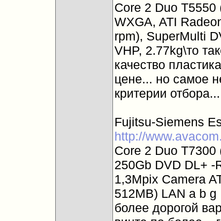
Core 2 Duo T5550
WXGA, ATI Radeon
rpm), SuperMulti D
VHP, 2.77kg\то та
качество пластика
цене... но самое 
критерии отбора...
Fujitsu-Siemens Es
http://www.avacom
Core 2 Duo T7300
250Gb DVD DL+ -R
1,3Mpix Camera AT
512MB) LAN a b g
более дорогой вар