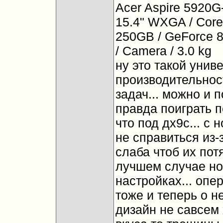
Acer Aspire 5920G
15.4" WXGA / Core
250GB / GeForce 8
/ Camera / 3.0 kg
ну это такой унив
производительнос
задач... можно и п
правда поиграть п
что под дх9с... с 
не справиться из-
слаба чтоб их пот
лучшем случае но
настройках... опе
тоже и теперь о н
дизайн не савсем 