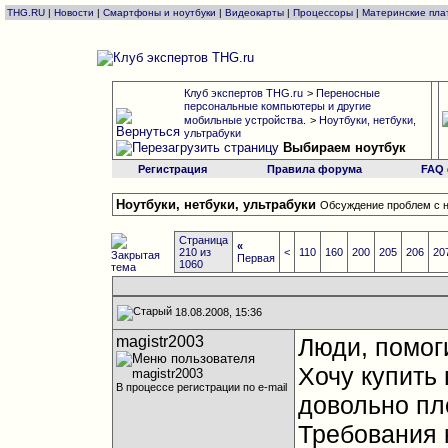
THG.RU
|
Новости
|
Смартфоны и ноутбуки
|
Видеокарты
|
Процессоры
|
Материнские пла
Клуб экспертов THG.ru
>
Переносные
персональные компьютеры и другие
мобильные устройства.
>
Ноутбуки, нетбуки,
ультрабуки
Выбираем ноутбук
Регистрация
Правила форума
FAQ
Ноутбуки, нетбуки, ультрабуки
Обсуждение проблем с н
Страница
«
210 из
<
110
160
200
205
206
20
Первая
1060
18.08.2008, 15:36
magistr2003
Люди, помог
Хочу купить 
В процессе регистрации по e-mail
довольно пл
Требования к