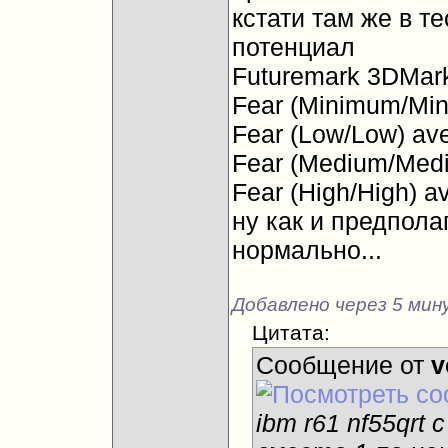
кстати там же в т
потенциал
Futuremark 3DMark
Fear (Minimum/Mi
Fear (Low/Low) av
Fear (Medium/Med
Fear (High/High) 
ну как и предпола
нормально...
Добавлено через 5 мин
Цитата:
Сообщение от
v
ibm r61 nf55qrt