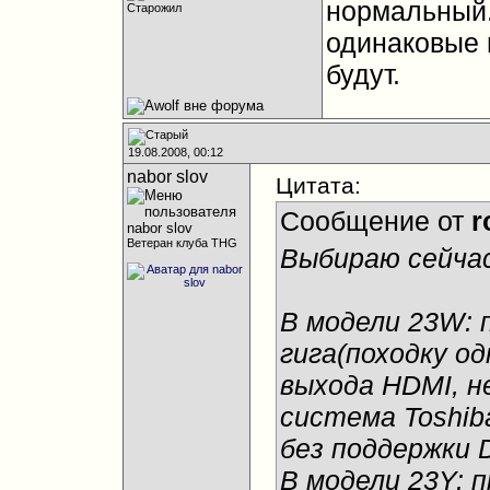
нормальный.
Старожил
одинаковые 
будут.
19.08.2008, 00:12
nabor slov
Цитата:
Сообщение от
r
Ветеран клуба THG
Выбираю сейчас
В модели 23W: 
гига(походку од
выхода HDMI, не
система Toshib
без поддержки
В модели 23Y: 