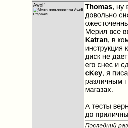
Awolf
Thomas
, ну
довольно сн
Старожил
ожесточенны
Мерил все в
Katran
, в ко
инструкция 
диск не дает
его снес и с
cKey
, я пис
различным т
магазах.
А тесты вер
до приличны
Последний раз