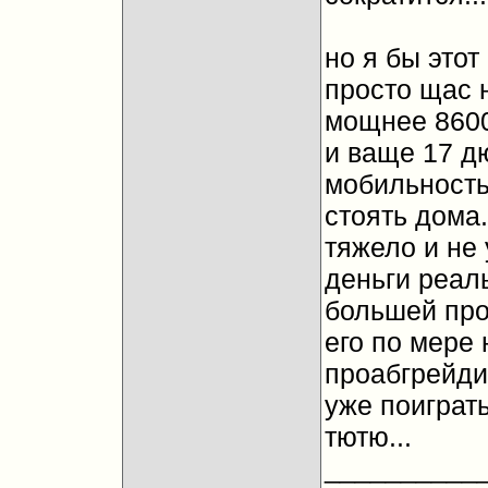
но я бы этот
просто щас 
мощнее 8600 
и ваще 17 д
мобильность 
стоять дома..
тяжело и не 
деньги реал
большей про
его по мере 
проабгрейдит
уже поиграть
тютю...
__________