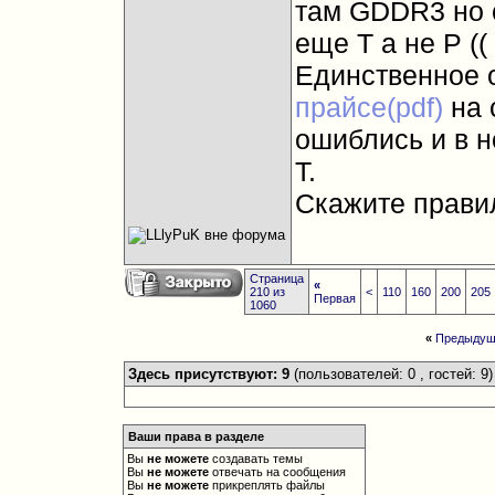
там GDDR3 но с
еще T а не P ((
Единственное 
прайсе(pdf)
на 
ошиблись и в н
T.
Скажите прави
Страница
«
210 из
<
110
160
200
205
Первая
1060
«
Предыдущ
Здесь присутствуют: 9
(пользователей: 0 , гостей: 9)
Ваши права в разделе
Вы
не можете
создавать темы
Вы
не можете
отвечать на сообщения
Вы
не можете
прикреплять файлы