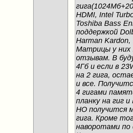
гига(1024Мб+20
HDMI, Intel Tur
Toshiba Bass E
поддержкой Do
Harman Kardon,
Матрицы у них 
отзывам. В бу
4Гб и если в 2
на 2 гига, ост
и все. Получит
4 гигами памят
планку на гиг и
НО получится 
гига. Кроме то
наворотами по 