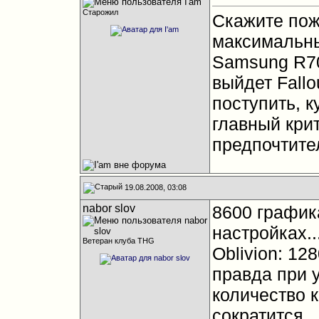
Старожил
Скажите пожа
максимальны
Samsung R70
выйдет Fallo
поступить, к
главный крит
предпочтите
19.08.2008, 03:08
nabor slov
8600 графика
настройках..
Ветеран клуба THG
Oblivion: 128
правда при 
количество 
сократится...