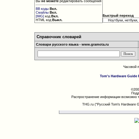
Вы
не можете
редактировать сообщения
BB коды
Вкл.
Смайлы
Вкл.
Быстрый переход
[IMG]
код
Вкл.
HTML код
Выкл.
Справочник словарей
Словари русского языка - www.gramota.ru
Часовой 
Tom's Hardware Guide 
©200
Подд
Распространение информации возможно т
THG.ru ("Русский Tom's Hardware 