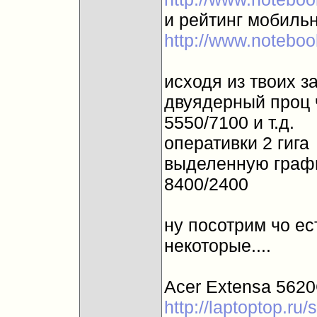
и рейтинг мобиль
http://www.noteboo
исходя из твоих з
двуядерный проц ч
5550/7100 и т.д.
оперативки 2 гига
выделенную графи
8400/2400
ну посотрим чо ест
некоторые....
Acer Extensa 562
http://laptoptop.r