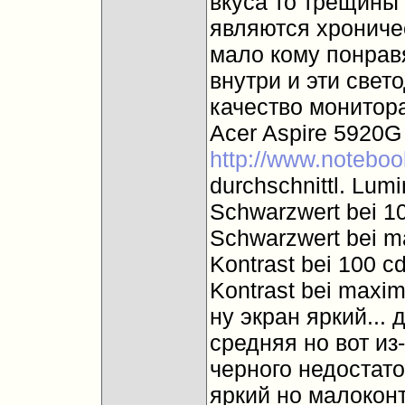
вкуса то трещины 
являются хрониче
мало кому понравя
внутри и эти свет
качество монитора
Acer Aspire 5920
http://www.noteboo
durchschnittl. Lum
Schwarzwert bei 1
Schwarzwert bei ma
Kontrast bei 100 c
Kontrast bei maxim
ну экран яркий...
средняя но вот из
черного недостато
яркий но малокон