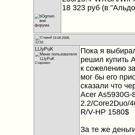
18 323 руб (в "Альд
19.08.2008,
12:55
LLlyPuK
Пока я выбирал
решил купить A
Старожил
к сожелению за
мог бы его при
сказали что чер
Acer As5930G-
2.2/Core2Duo/
R/V-HP 1580$
За те же деньги