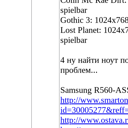
Colin Mc Rae Dirt:
spielbar
Gothic 3: 1024x768,
Lost Planet: 1024x
spielbar
4 ну найти ноут по
проблем...
Samsung R560-ASS
http://www.smarton
id=30005277&reff
http://www.ostava.