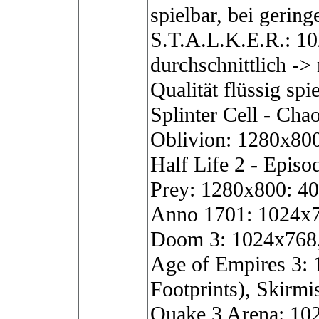
spielbar, bei gering
S.T.A.L.K.E.R.: 1
durchschnittlich -> 
Qualität flüssig spi
Splinter Cell - Cha
Oblivion: 1280x800,
Half Life 2 - Episo
Prey: 1280x800: 40 
Anno 1701: 1024x768
Doom 3: 1024x768, D
Age of Empires 3: 
Footprints), Skirmis
Quake 3 Arena: 102