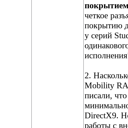
покрытие
четкое разъ
покрытию д
у серий Stu
одинаковог
исполнения
2. Насколь
Mobility R
писали, что
минимально
DirectX9. Н
работы с в