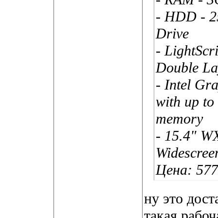
- HDD - 
Drive
- LightSc
Double La
- Intel Gr
with up t
memory
- 15.4" W
Widescreen
Цена: 57
ну это дост
такая рабоч