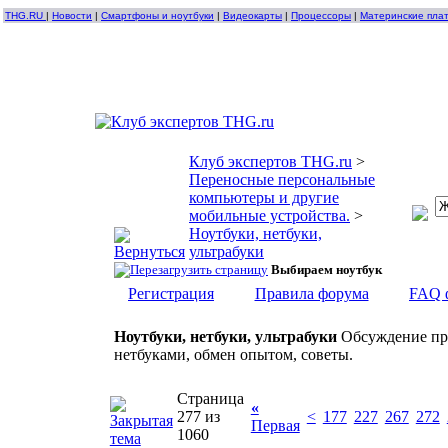
THG.RU
|
Новости
|
Смартфоны и ноутбуки
|
Видеокарты
|
Процессоры
|
Материнские пла
Клуб экспертов THG.ru
>
Переносные персональные
компьютеры и другие
мобильные устройства.
>
Ноутбуки, нетбуки,
ультрабуки
Выбираем ноутбук
Регистрация
Правила форума
FAQ 
Ноутбуки, нетбуки, ультрабуки
Обсуждение про
нетбуками, обмен опытом, советы.
Страница
«
277 из
<
177
227
267
272
Первая
1060