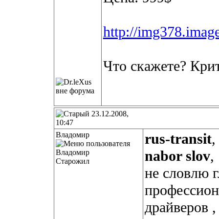
http://img378.imag
Что скажете? Кри
23.12.2008,
10:47
Владомир
rus-transit
,
nabor slov
,
Старожил
не словлю г
профессион
драйверов ,