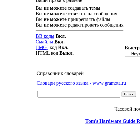
Ваши права в разделе
Вы
не можете
создавать темы
Вы
не можете
отвечать на сообщения
Вы
не можете
прикреплять файлы
Вы
не можете
редактировать сообщения
BB коды
Вкл.
Смайлы
Вкл.
[IMG]
код
Вкл.
Быстр
HTML код
Выкл.
Справочник словарей
Словари русского языка - www.gramota.ru
Часовой по
Tom's Hardware Guide R