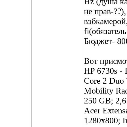
Hz (душа к
не прав-??)
вэбкамерой,
fi(обязател
Бюджет- 80
Вот присмо
HP 6730s - 
Core 2 Duo
Mobility R
250 GB; 2,
Acer Exten
1280x800; I