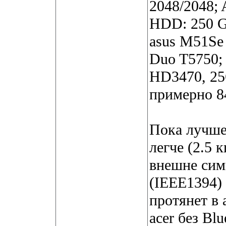
2048/2048;
HDD: 250 G
asus M51Se 
Duo T5750;
HD3470, 25
примерно 
Пока лучше 
легче (2.5 к
внешне симп
(IEEE1394) 
протянет в 
acer без Blu