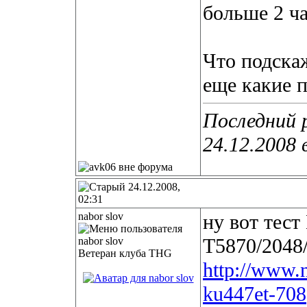
больше 2 ч
Что подска
еще какие 
Последний 
24.12.2008 
24.12.2008,
02:31
nabor slov
ну вот тес
T5870/2048
Ветеран клуба THG
http://www.n
ku447et-708