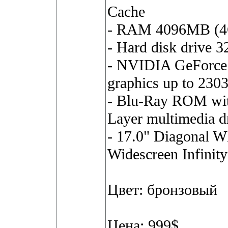
Cache
- RAM 4096MB (
- Hard disk drive 
- NVIDIA GeForce
graphics up to 23
- Blu-Ray ROM wi
Layer multimedia d
- 17.0" Diagonal 
Widescreen Infinit
Цвет: бронзовый
Цена: 999$