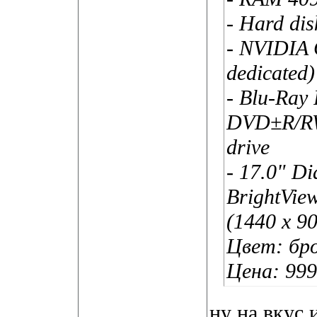
- Hard di
- NVIDIA
dedicated
- Blu-Ray
DVD±R/RW
drive
- 17.0" D
BrightView
(1440 x 9
Цвет: бр
Цена: 99
ну на вкус 