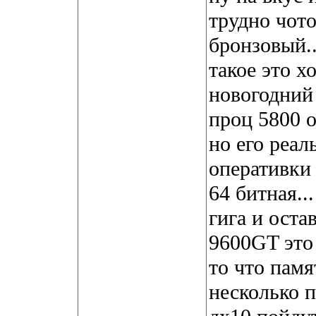
трудно чото
бронзовый..
такое это х
новогодний 
проц 5800 
но его реаль
оперативки 
64 битная..
гига и оста
9600GT это
то что пам
несколько п