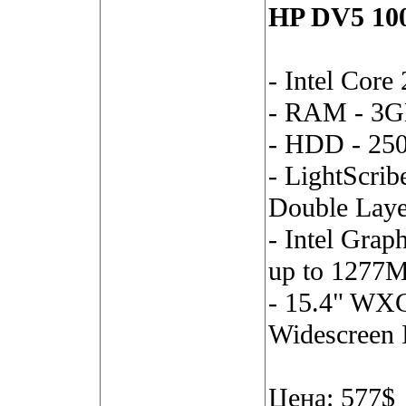
HP DV5 10
- Intel Cor
- RAM - 3
- HDD - 25
- LightScri
Double Laye
- Intel Grap
up to 1277M
- 15.4" WXG
Widescreen 
Цена: 577$