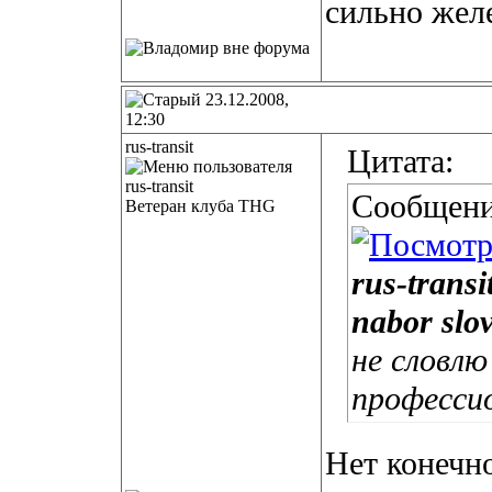
сильно желе
23.12.2008,
12:30
rus-transit
Цитата:
Сообщени
Ветеран клуба THG
rus-transi
nabor slo
не словлю
професси
Нет конечно