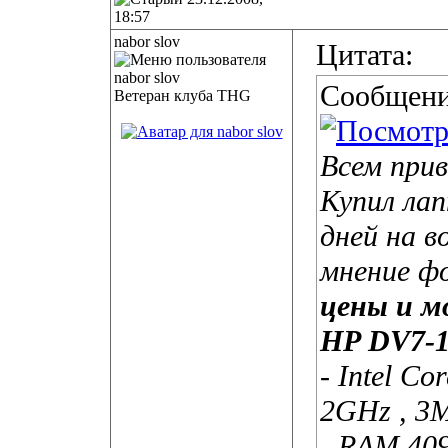
18:57
nabor slov
Цитата:
Сообщени
Ветеран клуба THG
Всем при
Купил лап
дней на в
мнение ф
цены и 
HP DV7-1
- Intel Co
2GHz , 3
- RAM 40