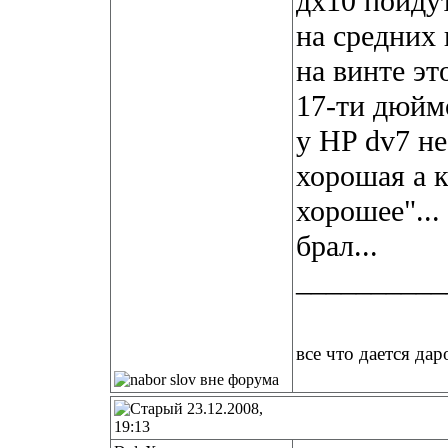
дх10 пойду
на средних 
на винте эт
17-ти дюймо
у HP dv7 не
хорошая а к
хорошее"...
брал...
__________
все что дается дар
23.12.2008,
19:13