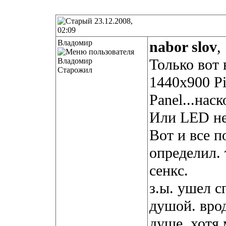
23.12.2008,
02:09
Владомир
nabor slov
,
Только вот 
Старожил
1440x900 P
Panel...нас
Или LED не
Вот и все п
определил. 
сенкс.
з.ы. ушел с
душой. врод
душе, хотя 