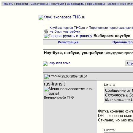
THG.RU
|
Новости
|
Смартфоны и ноутбуки
|
Видеокарты
|
Процессоры
|
Материнские пла
Клуб экспертов THG.ru
>
Переносные персональные к
нетбуки, ультрабуки
Выбираем ноутбук
Регистрация
Правила фо
Ноутбуки, нетбуки, ультрабуки
Обсуждение пробл
Стр
25.08.2009, 16:54
rus-transit
Цитата:
Сообщение от
Склоняюсь к 
Ветеран клуба THG
Мне кажется Со
Фотка конечно фигн
DELL конечно смо
Стильно, но без из
Цитата: