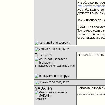
Я в обзорах встреч
http://www.notebook
Хотя большинство 
думается в 1537 ху
Там и процессоры 
ИМХО, нет проблем
Тем более если вз
Разуеется более м
будет выдавать бо
25.08.2009, 17:42
Tsukuyomi
rus-transit , спасиб
В процессе регистрации по e-mail
25.08.2009, 18:37
MADAlien
Помогите определ
Последний раз редакт
Старожил