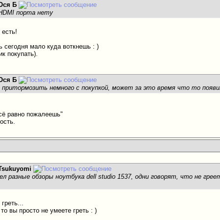
Ося Б
 HDMI порта нету
 есть!
ь сегодня мало куда воткнешь : )
к покупать).
Ося Б
 притормозить немного с покупкой, может за это время что то появи
всё равно пожалеешь"
ость.
Tsukuyomi
 разные обзоры ноутбука dell studio 1537, одни говорят, что не грее
 греть...
 то вы просто не умеете греть : )