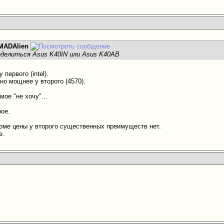
MADAlien
делиться Asus K40IN или Asus K40AB
первого (intel).
о мощнее у второго (4570).
ое "не хочу"...
рое.
роме цены у второго существенных преимуществ нет.
е.