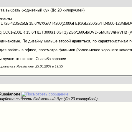
та выбрать бюджетный бук (До 20 килорублей)
рианты
s E725-423G25Mi 15.6"WXGA/T4200(2.00GHz)/3Gb/250Gb/HD4500-128Mb/
 CQ61-208ER 15.6"HD/T3000(1,8GHz)/2Gb/160Gb/DVD-SMulti/WiFi/VHB (
одинаковые. По дизайну больше второй нравиться, по характеристикам п
для работы в офисе, просмотра фильмов (более-менее хорошего качеств
ы лучше то пишите. Спасибо заранее
ировалось Russianone, 25.08.2009 в
19:55
.
Russianone
луйста выбрать бюджетный бук (До 20 килорублей)