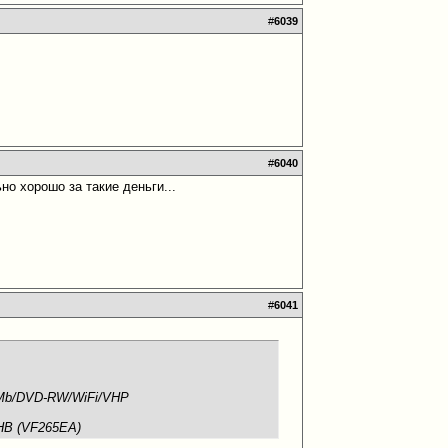
#
6039
#
6040
но хорошо за такие деньги...
#
6041
8Mb/DVD-RW/WiFi/VHP
HB (VF265EA)