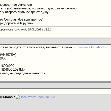
праведливо отметили
е второй нравиться, по характеристикам первый.
а у второго сильнее греют душу.
то Compaq "без конкурентов",
ерь дороже 20К рублей.
ровалось rus-transit, 25.08.2009 в
22:31
.
можно ожидать от этого ноута, вернее от экрана
http://www.allnotebooks.r
r (VH807EA)
2000
1600x900
on HD4650 1024Mb
ет валуны подводные имеются
rus-transit