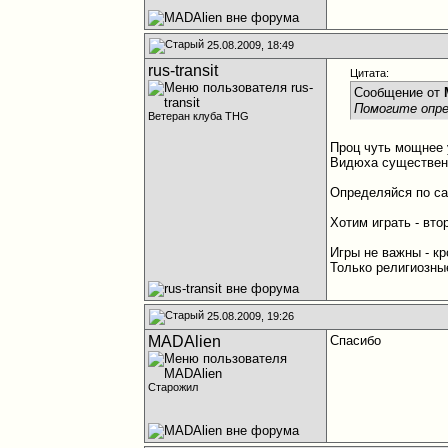
25.08.2009, 18:49
rus-transit
Цитата:
Сообщение от
Помогите опре
Ветеран клуба THG
Проц чуть мощнее у 
Видюха существенн
Определяйся по сам
Хотим играть - вто
Игры не важны - к
Только религиозны
25.08.2009, 19:26
MADAlien
Спасибо
Старожил