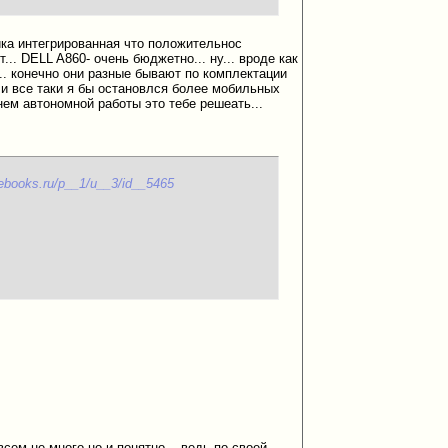
афика интегрированная что положительнос
.. DELL A860- очень бюджетно... ну... вроде как
й... конечно они разные бывают по комплектации
. и все таки я бы остановлся более мобильных
нем автономной работы это тебе решеать...
tebooks.ru/p__1/u__3/id__5465
всем не много но и понятно... ведь по своей