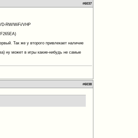
#
6037
DVD-RW/WiFi/VHP
VF265EA)
ервый. Так же у второго привлекает наличие
а) ну может в игры какие-нибудь не самые
#
6038