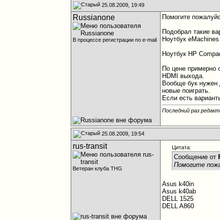
25.08.2009, 19:49
Russianone
Помогите пожалуйс
Подобрал такие ва
Ноутбук eMachine
В процессе регистрации по e-mail
Ноутбук HP Compaq
По цене примерно 
HDMI выхода.
Вообще бук нужен 
новые поиграть.
Если есть вариант
Последний раз редакт
25.08.2009, 19:54
rus-transit
Цитата:
Сообщение от
Помогите пожа
Ветеран клуба THG
Asus k40in
Asus k40ab
DELL 1525
DELL A860