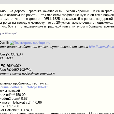
ьно... не дорого... графика какаято есть... экран хороший... у k40in гр
ини автономной работы... так что если графика не нужна он тоже вариант.
увствуется что... не дорого... DELL 1525 нормальный агрегат... не дорого
 агрегат на твердую четверку что за 20куском можно считать подпрком..
з них брать... с амдешником и графикой или с интелом и большим времи
нут 15 секунд
Ося Б
что можно ожидать от этого ноута, вернее от экрана
http://www.allno
130er (VH807EA)
000 2000
LED 1600x900
adeon HD4650 1024Mb
 может валуны подводные имеются
 главная проблема... тест тута...
ournal.de/tests/...ntel-q9000-912
авсем никакой
nanz cd/m² 150,00
0 cd/m2 cd/m² 0,57
imaler Helligkeit cd/m² 0,86
/m2 :1 175,00
er Helligkeit :1 174,00
астный... а еще ноут геется... шумит и мало работает... 88 минут это са