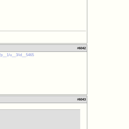
#
6042
u/p__1/u__3/id__5465
#
6043