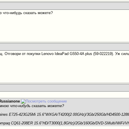
ю что-нибудь сказать можете?
щ. Отговори от покупки Lenovo IdeaPad G550-4A plus (59-022219). Уж силь
Russianone
 мною что-нибудь сказать можете?
ines E725-423G25Mi 15.6"WXGA/T4200(2.00GHz)/3Gb/250Gb/HD4500-12
mpaq CQ61-208ER 15.6"HD/T3000(1,8GHz)/2Gb/160Gb/DVD-SMulti/WiFi/V