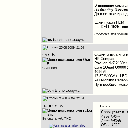
В принципе сами с
По дизайну больш
Да и остатки бренд
Если нужен HDMI, 
т.к. DELL 1525 теп
Последний раз редакти
25.08.2009, 21:06
Ося Б
Скажите пжл. что 
HP Compaq
Pavilion dv7-2130e
Core 2Quad Q9000 
Старожил
4096Mb
17.3" WXGA++LED 
ATI Mobility Rade
Ну и вообще, мож
25.08.2009, 22:54
nabor slov
Цитата:
Сообщение от
Asus k40in
Ветеран клуба THG
Asus k40ab
DELL 1525