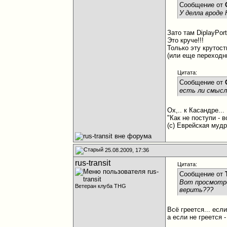
Сообщение от
У делла вроде
Зато там DiplayPort
Это круче!!!
Только эту крутост
(или еще переходни
Цитата:
Сообщение от
есть ли смысл
Ох,.. к Касандре...
"Как не поступи - 
(с) Еврейская мудр
25.08.2009, 17:36
rus-transit
Цитата:
Сообщение от
Вот просмотрел
Ветеран клуба THG
верить???
Всё греется... если
а если не греется -