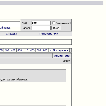
Имя
Запомнить?
ый поиск
Пароль
Справка
Пользователи
05
406
407
408
413
453
503
903
>
Последняя
»
Опции темы
#
6031
 фотка не удачная.