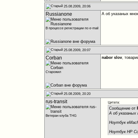
25.08.2009, 20:06
Russianone
А об указаных мно
В процессе регистрации по e-mail
25.08.2009, 20:07
Corban
nabor slov
, товари
Старожил
25.08.2009, 20:20
rus-transit
Цитата:
Сообщение от
А об указаных
Ветеран клуба THG
Ноутбук eMach
Ноутбук HP Co