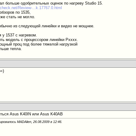
ал больше одобрительных оценок по нагреву Studio 15.
check.net/Review-...k.17767.0.html
обзоров по 1535,
же стать не могло.
обычно из следующей линейки и видео не мощнее.
 у 1537 с нагревом.
ять модель с процессором линейки Pxxxx.
ощный проц под более тяжелой нагрузкой
льше тепла.
о=)
иться Asus K40IN или Asus K40AB
ировалось MADAlien, 26.08.2009 в
12:46
.