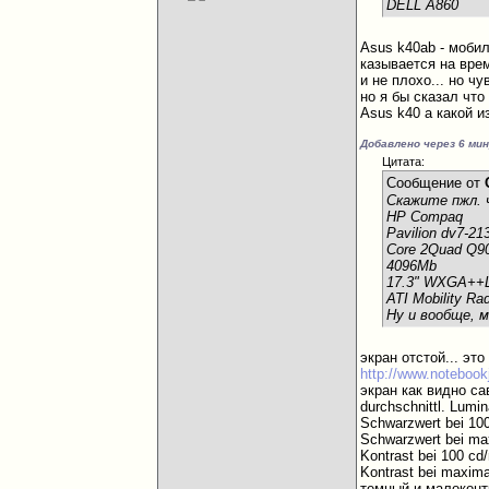
DELL A860
Asus k40ab - мобил
казывается на врем
и не плохо... но ч
но я бы сказал что
Asus k40 а какой и
Добавлено через 6 ми
Цитата:
Сообщение от
Скажите пжл. 
HP Compaq
Pavilion dv7-2
Core 2Quad Q9
4096Mb
17.3" WXGA++
ATI Mobility R
Ну и вообще,
экран отстой... это
http://www.notebookj
экран как видно с
durchschnittl. Lumi
Schwarzwert bei 10
Schwarzwert bei max
Kontrast bei 100 cd
Kontrast bei maximal
темный и малоконтр