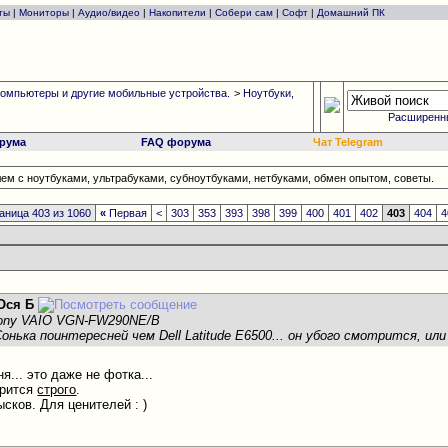
ты
|
Мониторы
|
Аудио/видео
|
Накопители
|
Собери сам
|
Софт
|
Домашний ПК
омпьютеры и другие мобильные устройства.
>
Ноутбуки,
Расширенн
рума
FAQ форума
Чат Telegram
ем с ноутбуками, ультрабуками, субноутбуками, нетбуками, обмен опытом, советы.
аница 403 из 1060
«
Первая
<
303
353
393
398
399
400
401
402
403
404
4
Ося Б
Sony VAIO VGN-FW290NE/B
нька поинтересней чем Dell Latitude E6500... он убого смотрится, или
я... это даже не фотка...
трится
строго
.
ысков. Для ценителей : )