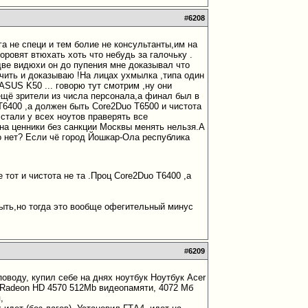
#
6208
а не специ и тем болие не консультанты,им на
ровят втюхать хоть что небудь за галочьку .
 две видюхи он до пупения мне доказывал что
чить и доказываю !На лицах ухмылка ,типа один
ASUS K50 ... говорю тут смотрим ,ну они
ещё зрители из числа персонала,а финал был в
 T6400 ,а должен быть Core2Duo T6500 и чистота
,стали у всех ноутов праверять все
на ценники без санкции Москвы менять нельзя.А
ео нет? Если чё город Йошкар-Ола республика
 тот и чистота не та .Проц Core2Duo T6400 ,а
быть,но тогда это вообще офегительный минус
#
6209
оводу, купил себе на днях ноутбук Ноутбук Acer
TI Radeon HD 4570 512Mb видеопамяти, 4072 Мб
,