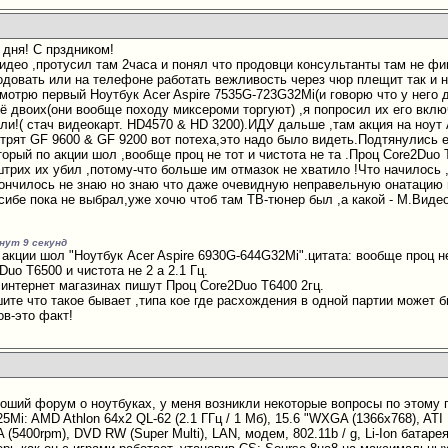
 дня! С прздником!
идео ,протусил там 2часа и понял что продовци консультанты там не фиг
одовать или на телефоне работать вежливость через чюр плещит так и но
Смотрю первый Ноутбук Acer Aspire 7535G-723G32Mi(и говорю что у него
ё двоих(они вообще походу миксероми торгуют) ,я попросил их его вклю
ли!( стач видеокарт. HD4570 & HD 3200).ИДУ дальше ,там акция на ноут 
трят GF 9600 & GF 9200 вот потеха,это надо было видеть.Подтянулись 
торый по акции шол ,вообще проц не тот и чистота не та .Проц Core2Duo
 штрих их убил ,потому-что больше им отмазок не хватило !Что начилось 
ончилось не знаю но знаю что даже очевидную неправельную онатацию 
 сибе пока не выбрал,уже хочю чтоб там ТВ-тюнер был ,а какой - М.Вид
инут 9 секунд
акции шол "Ноутбук Acer Aspire 6930G-644G32Mi".цитата: вообще проц не
uo T6500 и чистота не 2 а 2.1 Гц.
 интернет магазинах пишут Проц Core2Duo T6400 2гц.
ите что такое бывает ,типа кое где расхождения в одной партии может 
ов-это факт!
оший форум о ноутбуках, у меня возникли некоторые вопросы по этому п
5Mi: AMD Athlon 64x2 QL-62 (2.1 ГГц / 1 Мб), 15.6 "WXGA (1366x768), A
 (5400rpm), DVD RW (Super Multi), LAN, модем, 802.11b / g, Li-Ion батарея