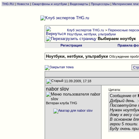
THG.RU
|
Новости
|
Смартфоны и ноутбуки
|
Видеокарты
|
Процессоры
|
Материнские пла
Клуб экспертов THG.ru
>
Переносные персон
Ноутбуки, нетбуки, ультрабуки
Выбираем ноутбук
Регистрация
Правила фо
Ноутбуки, нетбуки, ультрабуки
Обсуждение пробл
Стр
11.09.2009, 17:18
nabor slov
Цитата:
Сообщение от
Добрый день. :-
Ветеран клуба THG
Посоветуйте 
Нужен ноутбук
дому к весу с
В основном дл
герои 5 пошли.
Буду очень пр