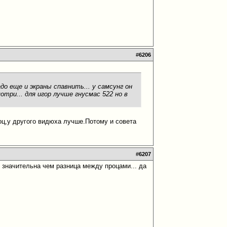
#
6206
адо еще и экраны спавнить... у самсунг он
отри... для игор лучше гнусмас 522 но в
роц,у другого видюха лучше.Потому и совета
#
6207
е значительна чем разница между процами... да