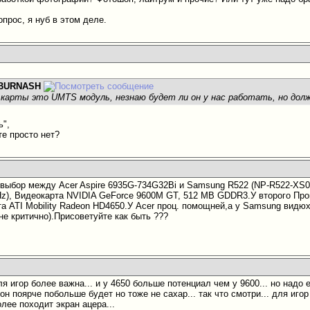
опрос, я нуб в этом деле.
BURNASH
 карты это UMTS модуль, незнаю будет ли он у нас работать, но дол
ь",
те просто нет?
 выбор между Acer Aspire 6935G-734G32Bi и Samsung R522 (NP-R522-XS01
Hz), Видеокарта NVIDIA GeForce 9600M GT, 512 MB GDDR3.У второго Проц
та ATI Mobility Radeon HD4650.У Acer проц. помощней,а у Samsung видюх
не критично).Присоветуйте как быть ???
я игор более важна... и у 4650 больше потенциал чем у 9600... но надо 
 он поярче побольше будет но тоже не сахар... так что смотри... для иго
лее походит экран ацера...