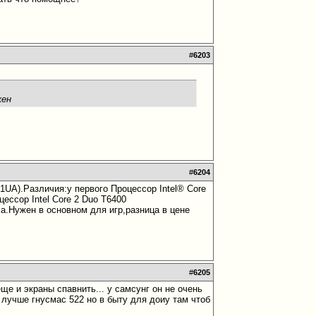
#
6203
жен
#
6204
UA).Различия:у первого Процессор Intel® Core
ессор Intel Core 2 Duo T6400
а.Нужен в основном для игр,разница в цене
#
6205
еще и экраны спавнить... у самсунг он не очень
р лучше гнусмас 522 но в быту для доиу там чтоб