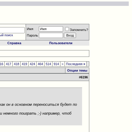
Имя
Запомнить?
ый поиск
Пароль
Справка
Пользователи
16
417
418
419
424
464
514
914
>
Последняя
»
Опции темы
#
6196
как он в основном переноситься будет по
 немного поиграть ;-) например, чтоб