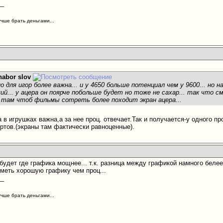
__
учше брать деньгами...
nabor slov
о для игор более важна... и у 4650 больше потенциал чем у 9600... но н
ий... у ацера он поярче побольше будет но тоже не сахар... так что см
 там чтоб фильмы сотреть более походит экран ацера...
 в игрушках важна,а за нее проц. отвечает.Так и получается-у одного п
ртов.(экраны там фактически равноценные).
будет где графика мощнее... т.к. разница между графикой намного беле
иметь хорошую графику чем проц...
__
учше брать деньгами...