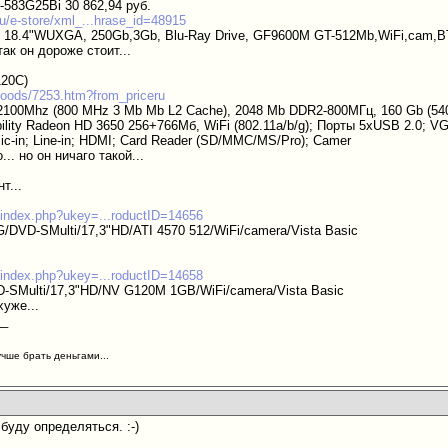
-583G25Bi 30 862,94 руб.
.ru/e-store/xml_...hrase_id=48915
 18.4"WUXGA, 250Gb,3Gb, Blu-Ray Drive, GF9600M GT-512Mb,WiFi,cam,
так он дороже стоит...
120C)
/goods/7253.htm?from_priceru
 2100Mhz (800 MHz 3 Mb Mb L2 Cache), 2048 Mb DDR2-800МГц, 160 Gb (54
bility Radeon HD 3650 256+766Мб, WiFi (802.11a/b/g); Порты 5xUSB 2.0; VGA
 Mic-in; Line-in; HDMI; Card Reader (SD/MMC/MS/Pro); Camer
.. но он ничаго такой...
т...
u/index.php?ukey=...roductID=14656
DVD-SMulti/17,3"HD/ATI 4570 512/WiFi/camera/Vista Basic
u/index.php?ukey=...roductID=14658
-SMulti/17,3"HD/NV G120M 1GB/WiFi/camera/Vista Basic
хуже...
__
учше брать деньгами...
буду определяться. :-)