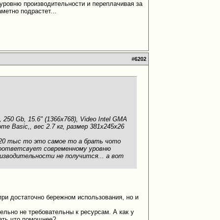
у уровню производительности и переплачивая за
метно подрастет...
#
6202
250 Gb, 15.6" (1366x768), Video Intel GMA
me Basic,, вес 2.7 кг, размер 381x245x26
а 20 тыс то это самое то а брать чото
 соответсвует современному уровню
изводительности не получится... а вот
 при достаточно бережном использования, но и
ельно не требовательны к ресурсам. А как у
рать что помощнее?