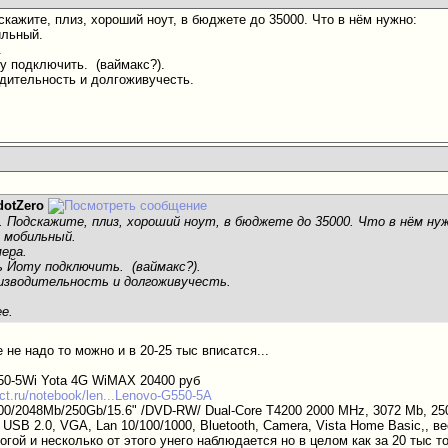
кажите, плиз, хороший ноут, в бюджете до 35000. Что в нём нужно:
ильный.
.
ту подключить.
(ваймакс?).
дительность и долгоживучесть.
dotZero
 Подскажите, плиз, хороший ноут, в бюджете до 35000. Что в нём нуж
 мобильный.
мера.
ь Йоту подключить.
(ваймакс?).
изводительность и долгоживучесть.
ее.
е не надо то можно и в 20-25 тыс вписатся...
50-5Wi Yota 4G WiMAX 20400 руб
ct.ru/notebook/len...Lenovo-G550-5A
00/2048Mb/250Gb/15.6" /DVD-RW/ Dual-Core T4200 2000 MHz, 3072 Mb, 250
USB 2.0, VGA, Lan 10/100/1000, Bluetooth, Camera, Vista Home Basic,, ве
рогой и несколько от этого унего наблюдается но в целом как за 20 тыс т