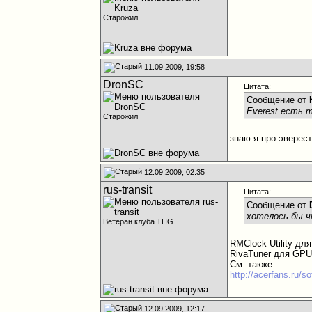
Старожил
11.09.2009, 19:58
DronSC
Цитата:
Сообщение от
Everest есть 
Старожил
знаю я про эверест
12.09.2009, 02:35
rus-transit
Цитата:
Сообщение от
хотелось бы ч
Ветеран клуба THG
RMClock Utility дл
RivaTuner для GPU
См. также
http://acerfans.ru/so
12.09.2009, 12:17