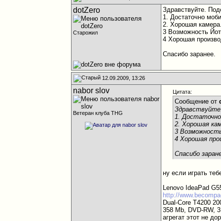
dotZero
Здравствуйте. Подс
1. Достаточно моб
2. Хорошая камера
3 Возможность Йо
Старожил
4 Хорошая произво
Спасибо заранее.
12.09.2009, 13:26
nabor slov
Цитата:
Сообщение от
Здравствуйте.
Ветеран клуба THG
1. Достаточно
2. Хорошая ка
3 Возможност
4 Хорошая про
Спасибо заран
ну если играть теб
Lenovo IdeaPad G5
http://www.becompa
Dual-Core T4200 20
358 Mb, DVD-RW, 3 
агрегат этот не до