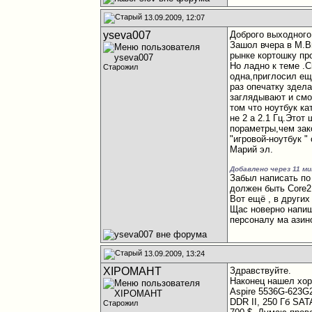
13.09.2009, 12:07
yseva007
Доброго выходного
Зашол вчера в М.В
рынке кортошку пр
Но ладно к теме .
Старожил
одна,приглосил ещ
раз опечатку здела
заглядывают и смо
том что ноутбук ка
не 2 а 2.1 Гц.Этот
пораметры,чем зак
"игровой-ноутбук "
Марий эл.
Добавлено через 11 м
Забыл написать по 
должен быть Core2D
Вот ещё , в других
Щас новерно напиш
персоналу ма азин
13.09.2009, 13:24
XIPOMAHT
Здравствуйте.
Наконец нашел хор
Aspire 5536G-623G2
DDR II, 250 Гб SATA
Старожил