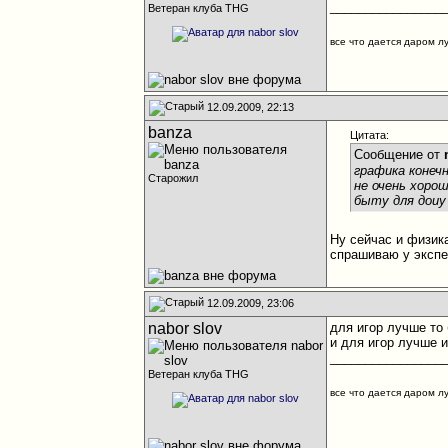
________________
Ветеран клуба THG
все что дается даром л
12.09.2009, 22:13
banza
Цитата:
Сообщение от
графика конечн
Старожил
не очень хорош
быту для доиу
Ну сейчас и физика
спрашиваю у экспе
12.09.2009, 23:06
nabor slov
для игор лучше то 
и для игор лучше 
________________
Ветеран клуба THG
все что дается даром л