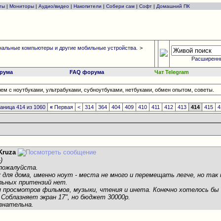
ты
|
Мониторы
|
Аудио/видео
|
Накопители
|
Собери сам
|
Софт
|
Домашний ПК
альные компьютеры и другие мобильные устройства.
>
Расширенн
рума
FAQ форума
Чат Telegram
ем с ноутбуками, ультрабуками, субноутбуками, нетбуками, обмен опытом, советы.
аница 414 из 1060
«
Первая
<
314
364
404
409
410
411
412
413
414
415
4
Kruza
)
пожалуйста.
 для дома, именно ноут - места не много и перемещать легче, но так 
ильных притензий нет.
я просмотров фильмов, музыки, чтения и инета. Конечно хотелось бы и
 Соблазняет экран 17", но бюджет 30000р.
изнательна.