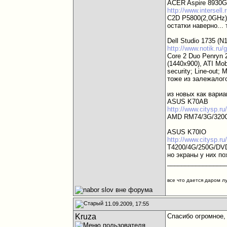
ACER Aspire 8930G
http://www.intersell
C2D P5800(2,0GHz)
остатки наверно... 
Dell Studio 1735 (N
http://www.notik.ru
Core 2 Duo Penryn
(1440x900), ATI Mo
security; Line-out;
тоже из залежалого.
из новых как вариан
ASUS K70AB
http://www.citysp.r
AMD RM74/3G/320G/
ASUS K70IO
http://www.citysp.r
T4200/4G/250G/DVD
но экраны у них по
________________
все что дается даром л
11.09.2009, 17:55
Kruza
Спасибо огромное, 