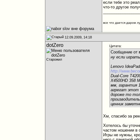
если тебе это реа
что-то другое полу
________________
все что дается даром л
12.09.2009, 14:18
dotZero
Цитата:
Сообщение от
ну если играть
Старожил
Lenovo IdeaPa
http://www.beco
Dual-Core T420
X4500HD 358 Mb
мм, гарантия 1
агрегат этот 
дороже то тол
производитель
ценник заметн
Хм, спасибо за ре
Хотелось бы уточни
частом ношении в 
Игры не нужны, кр
него с пакетной о