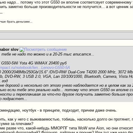
льно надо... потому что этот G550 он вполне соответсвует современном
чить заметно больше производительности не получится... а вот ценник за
__
учше брать деньгами...
nabor slov
 тебе не надо то можно и в 20-25 тыс вписатся...
d G550-5Wi Yota 4G WiMAX 20400 руб
mpact.ru/notebook/len...Lenovo-G550-5A
0 2000/2048Mb/250Gb/15.6" /DVD-RW/ Dual-Core T4200 2000 MHz, 3072 Mb, 
, DVD-RW, 3 USB 2.0, VGA, Lan 10/100/1000, Bluetooth, Camera, Vista Ho
 год
не дорогой и несколько от этого унего наблюдается но в целом как з
ько если тебе это реально надо... потому что этот G550 он вполне
ности и переплачивая за что-то другое получить заметно больше про
о подрастет...
комендацию, ноутбук - в принципе, подходит, причем даже очень.
ть, как у него с выживаемостью, тобишь, насколько долго он протянет,
сумке за плечами?
оме разве что, какой-нибудь ММОРПГ типа WoW или Aion, но они относит
бработкой фотографий? Фотошоп, лайтрум и прочие? Или тут уже надо б