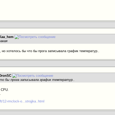
Kaa_hem
такая
, но хотелось бы что бы прога записывала график температур..
DronSC
то бы прога записывала график температур..
я CPU.
.
ft/12-rmclock-o...strojjka..html