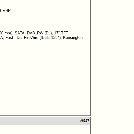
BT,VHP
00 rpm), SATA, DVD±RW (DL), 17" TFT
; Fast-IrDa; FireWire (IEEE 1394); Kensington
#
6197