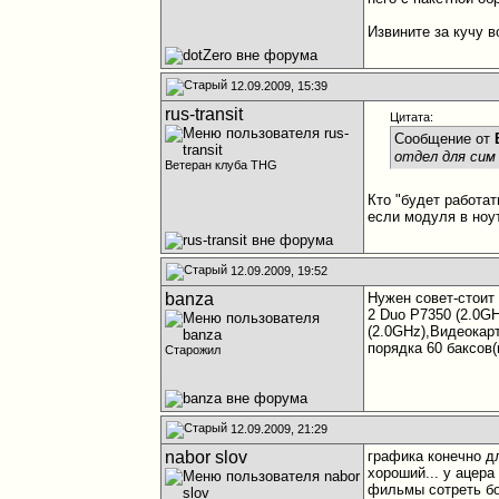
Извините за кучу в
12.09.2009, 15:39
rus-transit
Цитата:
Сообщение от
отдел для сим
Ветеран клуба THG
Кто "будет работат
если модуля в ноу
12.09.2009, 19:52
banza
Нужен совет-стоит
2 Duo P7350 (2.0G
(2.0GHz),Видеокар
порядка 60 баксов(
Старожил
12.09.2009, 21:29
nabor slov
графика конечно дл
хороший... у ацера
фильмы сотреть бо