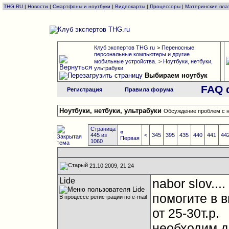
THG.RU
|
Новости
|
Смартфоны и ноутбуки
|
Видеокарты
|
Процессоры
|
Материнские пла
Клуб экспертов THG.ru
>
Переносные
персональные компьютеры и другие
мобильные устройства.
>
Ноутбуки, нетбуки,
ультрабуки
Выбираем ноутбук
FAQ 
Регистрация
Правила форума
Ноутбуки, нетбуки, ультрабуки
Обсуждение проблем с н
Страница
«
445 из
<
345
395
435
440
441
44
Первая
1060
21.10.2009, 21:24
Lide
nabor slov....
помогите в 
В процессе регистрации по e-mail
от 25-30т.р.
необходим д