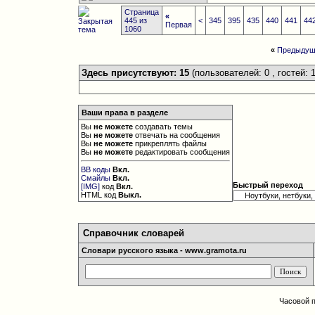
Страница
«
445 из
<
345
395
435
440
441
44
Первая
1060
«
Предыдущ
Здесь присутствуют: 15
(пользователей: 0 , гостей: 1
Ваши права в разделе
Вы
не можете
создавать темы
Вы
не можете
отвечать на сообщения
Вы
не можете
прикреплять файлы
Вы
не можете
редактировать сообщения
BB коды
Вкл.
Смайлы
Вкл.
Быстрый переход
[IMG]
код
Вкл.
HTML код
Выкл.
Справочник словарей
Словари русского языка - www.gramota.ru
Часовой 