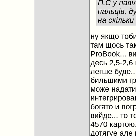
П.С у паві
пальців, д
на скільки
ну якщо тоби
там щось та
ProBook... в
десь 2,5-2,6
легше буде..
бильшими г
може надати 
интегрирова
богато и пог
вийде... то 
4570 картою.
дотягуе але 