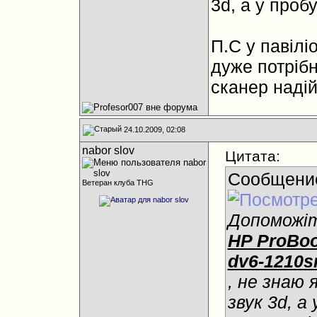
3d, а у пробу
П.С у павілі
дуже потрібн
сканер наді
24.10.2009, 02:08
nabor slov
Цитата:
Сообщени
Ветеран клуба THG
Допоможіт
HP ProBoo
dv6-1210s
, не знаю 
звук 3d, а