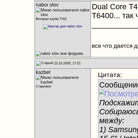
nabor slov
Dual Core T4
T6400... так
Ветеран клуба THG
__________
все что дается 
23.10.2009, 17:51
kazbet
Цитата:
Сообщени
Старожил
Подскажи
Собираюсь
между:
1) Samsun