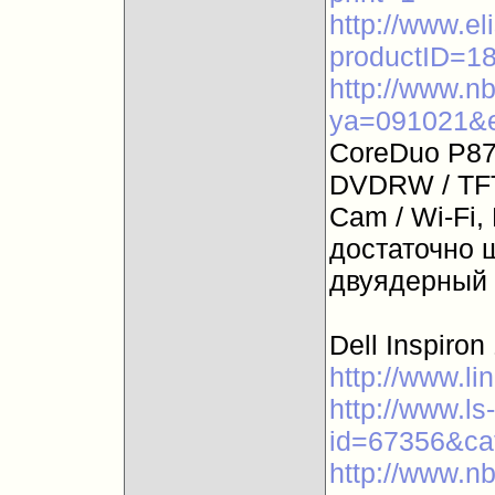
http://www.el
productID=1
http://www.n
ya=091021&
CoreDuo P870
DVDRW / TFT
Cam / Wi-Fi,
достаточно ш
двуядерный 
Dell Inspiron
http://www.li
http://www.ls
id=67356&ca
http://www.n