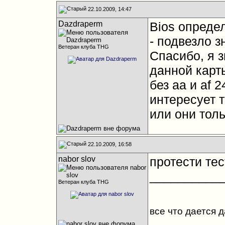
22.10.2009, 14:47
Dazdraperm
Bios определ
- подвезло 
Ветеран клуба THG
Спасибо, я 
данной карты
без аа и аf 
интересует 
или они тол
22.10.2009, 16:58
nabor slov
протести тес
__________
Ветеран клуба THG
все что дается 