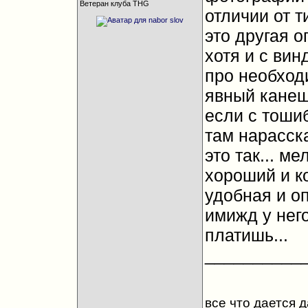
Ветеран клуба THG
отличии от т
это другая о
хотя и с вин
про необход
явный канеш
если с тошиб
там нарасск
это так... м
хороший и ко
удобная и о
имижд у него
платишь...
__________
все что дается 