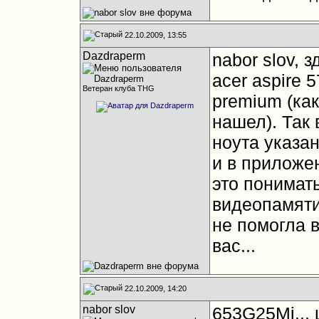
22.10.2009, 13:55
Dazdraperm
nabor slov, 
acer aspire
Ветеран клуба THG
premium (ка
нашел). Так 
ноута указан
и в приложен
это понимать
видеопамяти
не помогла 
вас...
22.10.2009, 14:20
nabor slov
653G25Mi...