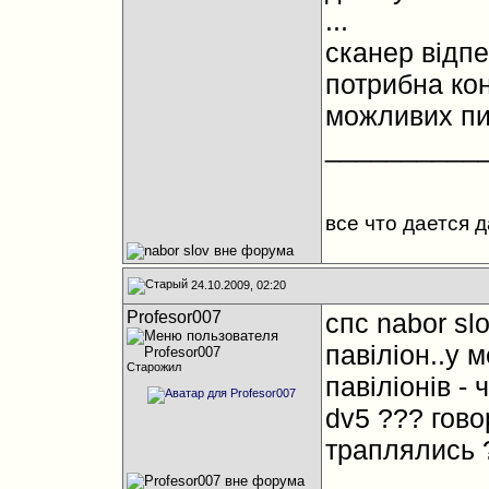
...
сканер відпе
потрибна кон
можливих пи
__________
все что дается 
24.10.2009, 02:20
Profesor007
спс nabor sl
павіліон..у
Старожил
павіліонів -
dv5 ??? гово
траплялись 