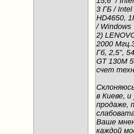
15,6” / Int
3 ГБ / Inte
HD4650, 1Г
/ Windows 
2) LENOVO
2000 Мгц.
Гб, 2,5", 
GT 130M 5
счет техн
Склоняюсь
в Киеве, и
продаже, 
слабовата
Ваше мнен
каждой мо