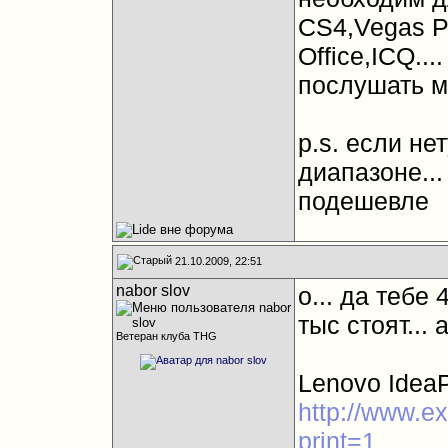
CS4,Vegas P
Office,ICQ...
послушать м
p.s. если не
диапазоне...
подешевле
21.10.2009, 22:51
nabor slov
о... да тебе 
тыс стоят... 
Ветеран клуба THG
Lenovo IdeaP
http://www.ex
print=1