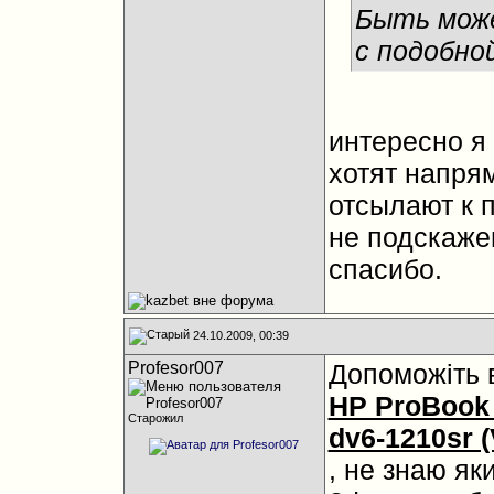
Быть мож
с подобно
интересно я
хотят напря
отсылают к 
не подскаже
спасибо.
24.10.2009, 00:39
Profesor007
Допоможіть 
HP ProBook
Старожил
dv6-1210sr 
, не знаю яки