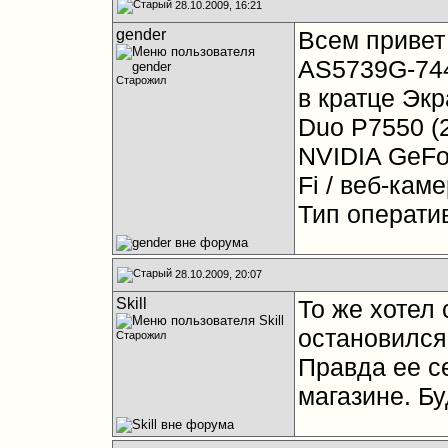
28.10.2009, 16:21
gender
Всем привет
AS5739G-744
Старожил
в кратце Экра
Duo P7550 (2
NVIDIA GeFor
Fi / веб-камер
Тип операти
28.10.2009, 20:07
Skill
То же хотел 
остановился 
Старожил
Правда ее с
магазине. Бу