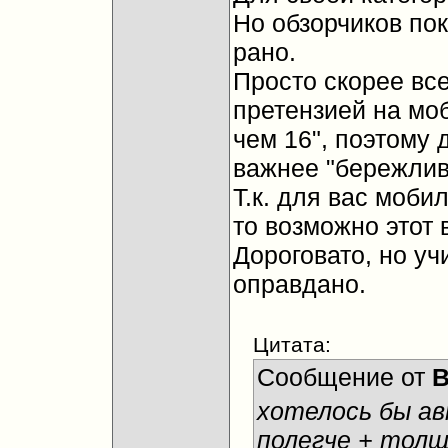
Но обзорчиков по
рано.
Просто скорее все
претензией на мо
чем 16", поэтому 
важнее "бережливо
Т.к. для вас моби
то возможно этот 
Дороговато, но уч
оправдано.
Цитата:
Сообщение от
B
хотелось бы ав
полегче + тол