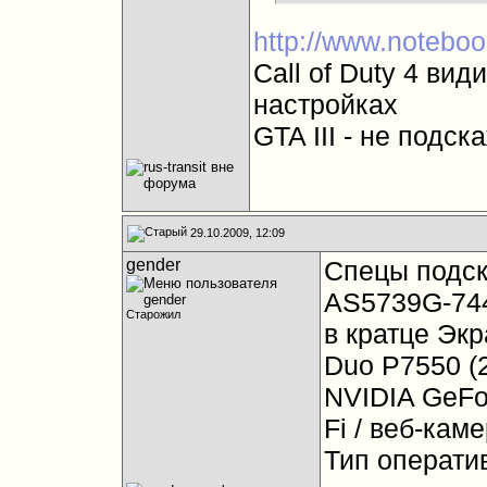
http://www.noteboo
Call of Duty 4 ви
настройках
GTA III - не подска
29.10.2009, 12:09
gender
Спецы подск
AS5739G-744
Старожил
в кратце Экра
Duo P7550 (2
NVIDIA GeFor
Fi / веб-камер
Тип операти