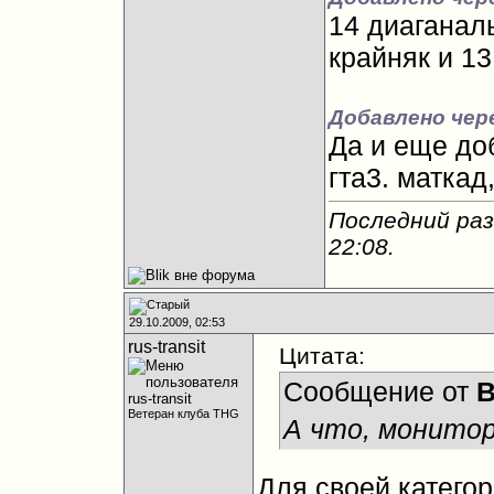
14 диаганал
крайняк и 13
Добавлено чере
Да и еще доб
гта3. маткад
Последний раз
22:08
.
29.10.2009, 02:53
rus-transit
Цитата:
Сообщение от
B
Ветеран клуба THG
А что, монитор
Для своей категор