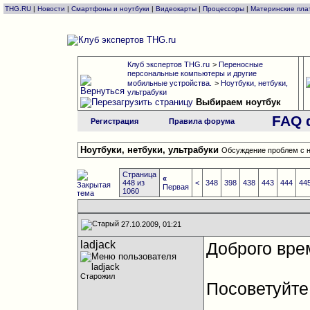
THG.RU
|
Новости
|
Смартфоны и ноутбуки
|
Видеокарты
|
Процессоры
|
Материнские пла
Клуб экспертов THG.ru
>
Переносные
персональные компьютеры и другие
мобильные устройства.
>
Ноутбуки, нетбуки,
ультрабуки
Выбираем ноутбук
FAQ 
Регистрация
Правила форума
Ноутбуки, нетбуки, ультрабуки
Обсуждение проблем с н
Страница
«
448 из
<
348
398
438
443
444
44
Первая
1060
27.10.2009, 01:21
ladjack
Доброго вре
Старожил
Посоветуйте 