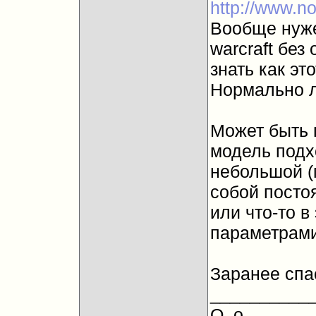
http://www.n
Вообще нуже
warcraft без
знать как эт
Нормально л
Может быть 
модель под
небольшой (м
собой постоя
или что-то в
параметрами
Заранее спа
__________
О_о