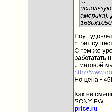
...
использую 
америка).
1680х1050
Ноут удовл
стоит сущес
С тем же ур
работатать 
с матовой м
http://www.d
Но цена ~45
Как не смеш
SONY FW
price.ru