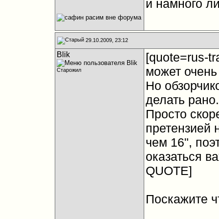
и намного ли
29.10.2009, 23:12
Blik
[quote=rus-t
может очень
Старожил
Но обзорчик
делать рано.
Просто скор
претензией 
чем 16", поэ
оказаться ва
QUOTE]
Поскажите ч