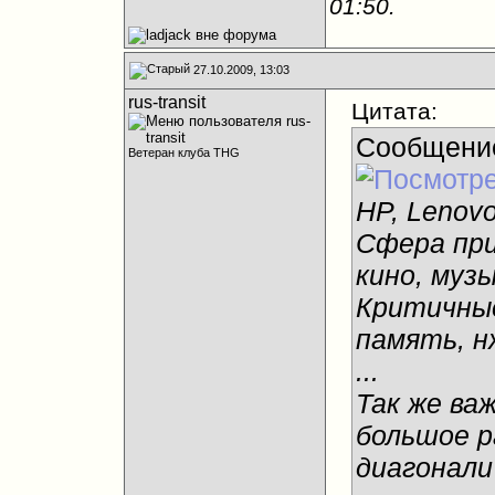
01:50
.
27.10.2009, 13:03
rus-transit
Цитата:
Сообщени
Ветеран клуба THG
HP, Lenovo
Сфера при
кино, музы
Критичные
память, н
...
Так же ва
большое 
диагонали