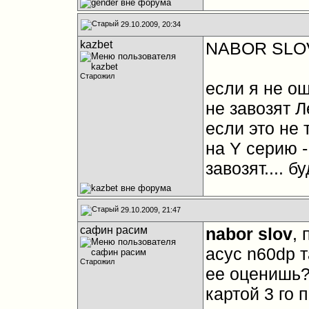
29.10.2009, 20:34
kazbet
NABOR SLO
Старожил
если я не о
не завозят 
если это не 
на Y серию -
завозят.... б
29.10.2009, 21:47
сафин расим
nabor slov
, 
асус n60dp т
Старожил
ее оценишь?
картой 3 го 