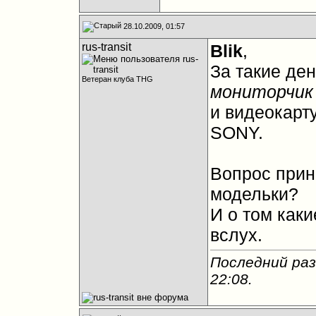
28.10.2009, 01:57
rus-transit
Blik
,
За такие де
Ветеран клуба THG
мониторчик
и видеокарт
SONY.
Вопрос прин
модельки?
И о том как
вслух.
Последний раз
22:08
.