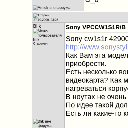
27.10.2009, 23:25
Blik
Sony VPCCW1S1R/B 
Sony cw1s1r 4290
Старожил
http://www.sonysty
Как Вам эта модел
приобрести.
Есть несколько в
видеокарта? Как 
нагреваться корп
В ноутах не очень
По идее такой дол
Есть ли какие-то к