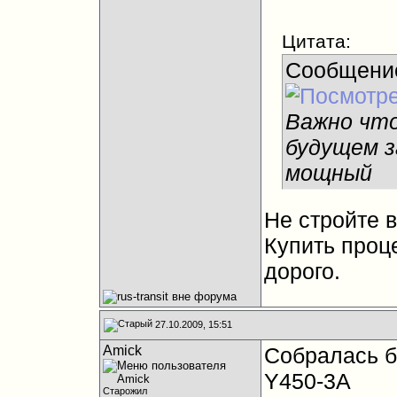
Цитата:
Сообщени
Важно что
будущем з
мощный
Не стройте в
Купить проц
дорого.
27.10.2009, 15:51
Amick
Собралась б
Y450-3A
Старожил