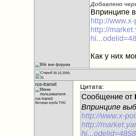
Добавлено чере
Впринципе 
http://www.x-
http://marke
hi...odelid=
Как у них м
30.10.2009,
01:31
rus-transit
Цитата:
Сообщение от
Ветеран клуба THG
Впринципе вы
http://www.x-poi
http://market.y
hi...odelid=485