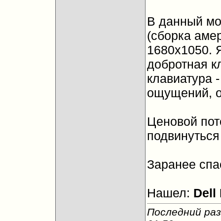
В данный мом
(сборка амер
1680х1050. Я
добротная кл
клавиатура -
ощущений, о
Ценовой пото
подвинуться 
Заранее спа
Нашел:
Dell
Последний раз 