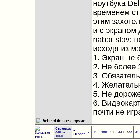
ноутбука Del
временем ст
этим захоте
и с экраном 
nabor slov: 
исходя из м
1. Экран не
2. Не более 2
3. Обязател
4. Желатель
5. Не дороже
6. Видеокарт
почти не игр
Страница
«
448 из
<
348
398
438
443
444
44
Первая
1060