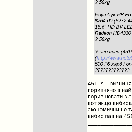
2.59kg
Ноутбук HP Pro
$764.00 (6272.44
15.6" HD BV LED 
Radeon HD4330 /
2.59kg
У першого (451
(
http://www.not
500 Гб хард і о
?????????????
4510s... ризниця
поривняно з на
поривнювати з ат
вот якщо вибир
экономичнише та 
вибир пав на 451
_____________