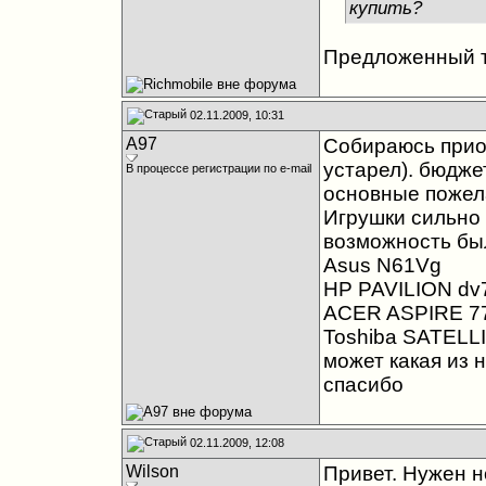
купить?
Предложенный т
02.11.2009, 10:31
A97
Собираюсь приоб
устарел). бюдже
В процессе регистрации по e-mail
основные пожела
Игрушки сильно 
возможность был
Asus N61Vg
HP PAVILION dv
ACER ASPIRE 7
Toshiba SATELL
может какая из 
спасибо
02.11.2009, 12:08
Wilson
Привет. Нужен н