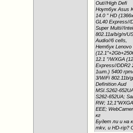
Out//High Defi
Ноутбук Asus K
14.0 " HD (1366x
GL40 Express//
Super Multi//In
802.11a/b/g/n/U
Audio//6 cells,
Нетбук Lenovo 
(12.1"+2Gb+250G
12.1 "/WXGA (12
Express//DDR2 
1шт.) 5400 rpm/
3/WiFi 802.11b/
Definition Aud
MSI.S262-652UA 
S262-652UA; Sa
RW; 12,1"WXGA 
EEE; WebCamera
кг
Будет ли и на 
mkv, и HD-rip? 