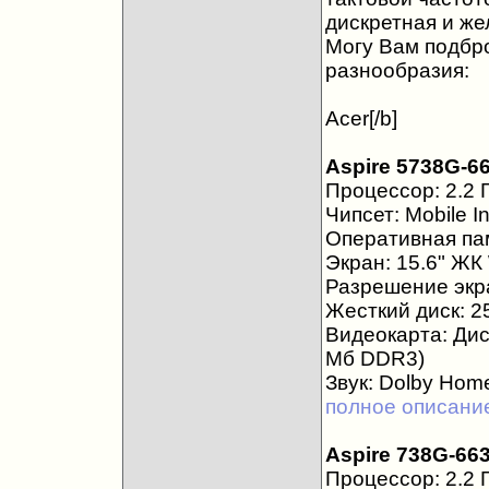
дискретная и же
Могу Вам подбр
разнообразия:
Acer[/b]
Aspire 5738G-6
Процессор: 2.2 Г
Чипсет: Mobile I
Оперативная пам
Экран: 15.6" Ж
Разрешение экра
Жесткий диск: 2
Видеокарта: Дис
Мб DDR3)
Звук: Dolby Hom
полное описани
Aspire 738G-66
Процессор: 2.2 Г