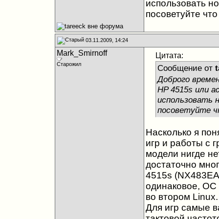
использовать но
посоветуйте что
03.11.2009, 14:24
Mark_Smirnoff
Цитата:
Старожил
Сообщение от
t
Доброго времен
HP 4515s или ac
использовать 
посоветуйте ч
Насколько я пон
игр и работы с 
модели нигде н
достаточно мно
4515s (NX483EA
одинаковое, ОС 
во втором Linux.
Для игр самые 
тактовой частот