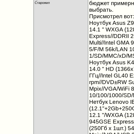
бюджет примерно
Старожил
выбрать.
Присмотрел вот
Ноутбук Asus Z99
14.1 " WXGA (128
Express//DDRII 
Multi//Intel GMA
5/F/M 56k/LAN 1
1/SD/MMC/xD/MS/
Ноутбук Asus K4
14.0 " HD (1366x
ГГц//Intel GL40 
rpm//DVD±RW Sup
Mpix//VGA/WiFi 
10/100/1000/SD/M
Нетбук Lenovo I
(12.1"+2Gb+250Gb
12.1 "/WXGA (128
945GSE Express/
(250Гб х 1шт.) 5