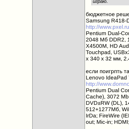
играю.
бюджетное реш
Samsung R418-D
http://www.pxel.
Pentium Dual-Co
2048 Мб DDR2, 16
X4500M, HD Audi
Touchpad, USBx3
x 340 x 32 мм, 2.
если поигрпть та
Lenovo IdeaPad
http://www.domn
Pentium Dual Co
Cache), 3072 Mb
DVD±RW (DL), 14
512+1277Мб, WiFi
IrDa; FireWire (I
out; Mic-in; HDMI