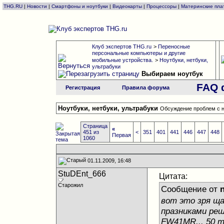
THG.RU
|
Новости
|
Смартфоны и ноутбуки
|
Видеокарты
|
Процессоры
|
Материнские пла
Клуб экспертов THG.ru
>
Переносные
персональные компьютеры и другие
мобильные устройства.
>
Ноутбуки, нетбуки,
ультрабуки
Выбираем ноутбук
FAQ 
Регистрация
Правила форума
Ноутбуки, нетбуки, ультрабуки
Обсуждение проблем с н
Страница
«
451 из
<
351
401
441
446
447
448
Первая
1060
01.11.2009, 16:48
StuDEnt_666
Цитата:
Старожил
Сообщение от
n
вот это зря ща
празниками реш
FW41MR... 50 т