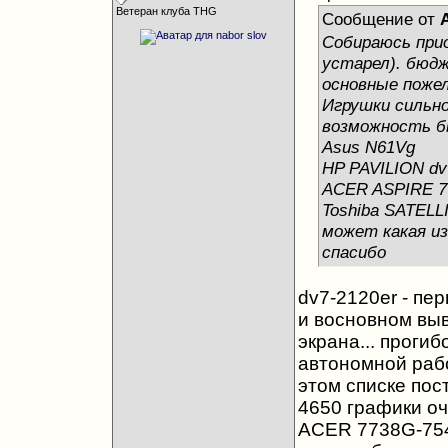
Ветеран клуба THG
Сообщение от
Собираюсь при
устарел). бюдж
основные пожел
Игрушки сильно
возможность бы
Asus N61Vg
HP PAVILION dv
ACER ASPIRE 7
Toshiba SATELL
может какая из
спасибо
dv7-2120er - пер
и восновном выв
экрана... прогиб
автономной работ
этом списке пост
4650 графики оче
ACER 7738G-754