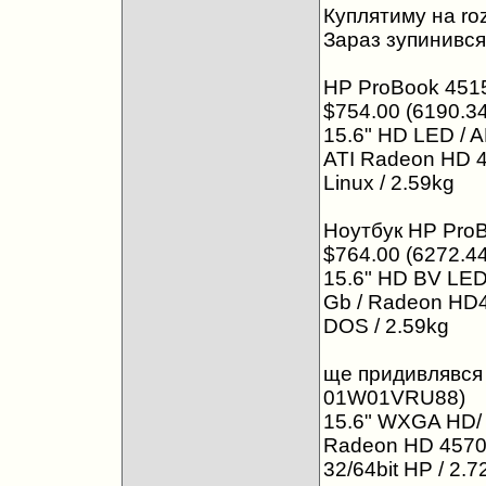
Куплятиму на ro
Зараз зупинився
HP ProBook 451
$754.00 (6190.34
15.6" HD LED / A
ATI Radeon HD 43
Linux / 2.59kg
Ноутбук HP Pro
$764.00 (6272.44
15.6" HD BV LED 
Gb / Radeon HD43
DOS / 2.59kg
ще придивлявся д
01W01VRU88)
15.6" WXGA HD/ 
Radeon HD 4570 /
32/64bit HP / 2.7