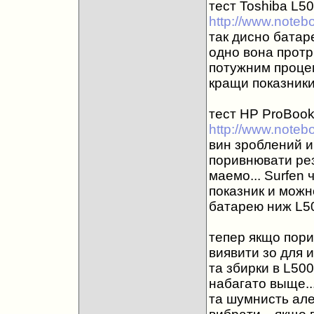
тест Toshiba L50
http://www.notebo
так дисно батаре
одно вона протри
потужним процем
кращи показники 
тест HP ProBook 
http://www.noteb
вин зроблений 
поривнювати рез
маемо... Surfen 
показник и можн
батарею ниж L50
тепер якщо пор
виявити зо для 
та збирки в L500
набагато выще...
та шумнисть але