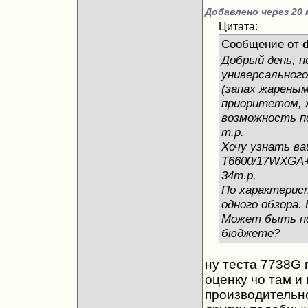
Добавлено через 20 
Цитата:
Сообщение от
Добрый день, 
универсальног
(запах жареным
приоритетом, 
возможность по
т.р.
Хочу узнать ва
T6600/17WXGA+
34т.р.
По характерист
одного обзора. 
Может быть по
бюджете?
ну теста 7738G п
оценку чо там и 
производительно