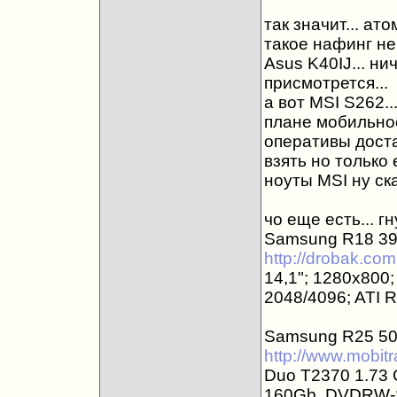
так значит... а
такое нафинг не 
Asus K40IJ... ни
присмотрется...
а вот MSI S262..
плане мобильнос
оперативы достав
взять но только
ноуты MSI ну ск
чо еще есть... 
Samsung R18 39
http://drobak.co
14,1"; 1280x800;
2048/4096; ATI 
Samsung R25 508
http://www.mobi
Duo T2370 1.73
160Gb, DVDRW-S