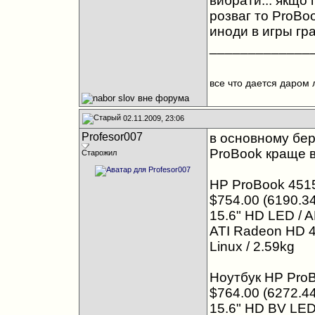
вибрати... якщо
розваг то ProBo
иноди в игры гра
_____________
все что дается даром 
02.11.2009, 23:06
Profesor007
в основному беру 
ProBook краще 
Старожил
HP ProBook 451
$754.00 (6190.34
15.6" HD LED / A
ATI Radeon HD 43
Linux / 2.59kg
Ноутбук HP Pro
$764.00 (6272.44
15.6" HD BV LED 