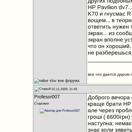
других подобных
HP Pavilion dv7.
K70 и гнусмас R7
вощем... в теори
ответить нужен 
экран... из соо
экран вполне ус
что он хороший.
не разберешься.
_____________
все что дается даром 
02.11.2009, 21:45
Profesor007
Доброго вечора
краще брати HP P
Старожил
але через пробле
гроші ( 6600грн)
наступна: немає 
знає коли зявить