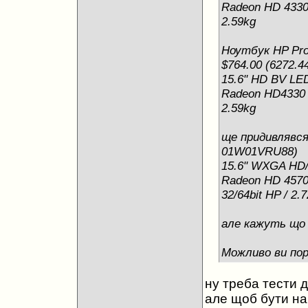
Radeon HD 4330 /
2.59kg
Ноутбук HP Pro
$764.00 (6272.44
15.6" HD BV LED 
Radeon HD4330 /
2.59kg
ще придивлявся 
01W01VRU88)
15.6" WXGA HD/ 
Radeon HD 4570 /
32/64bit HP / 2.7
але кажуть що у
Можливо ви пор
ну треба тести д
але щоб бути на