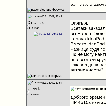
все что дается даром 
03.11.2009, 12:49
Dimanius
Опять я.
Всетаки заказал 
SEO_man
вы Набор Слов 
Lenovo IdeaPad
Вместо IdeaPad
Разница судя по 
Но не могу найт
она всетаки круч
заказал дешевле
автономности?
03.11.2009, 12:54
tareeck
помо
Старожил
Доброго времени
HP 4515s или ac