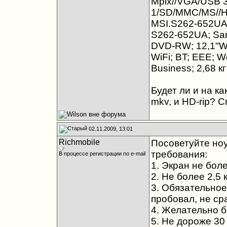
Mpix//VGA/USB 3
1/SD/MMC/MS//Hi
MSI.S262-652UA 
S262-652UA; San
DVD-RW; 12,1"W
WiFi; BT; EEE; 
Business; 2,68 кг
Будет ли и на к
mkv, и HD-rip? С
02.11.2009, 13:01
Richmobile
Посоветуйте но
требования:
В процессе регистрации по e-mail
1. Экран не бол
2. Не более 2,5 к
3. Обязательное
пробовал, не ср
4. Желательно б
5. Не дороже 30