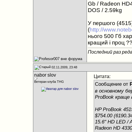
Gb / Radeon HD43
DOS / 2.59kg
У першого (4515
(
http://www.note
нього 500 Гб хар
кращий і проц 
Последний раз реда
02.11.2009, 23:48
nabor slov
Цитата:
Ветеран клуба THG
Сообщение от
в основному бер
ProBook краще
HP ProBook 451
$754.00 (6190.34
15.6" HD LED / 
Radeon HD 4330 /