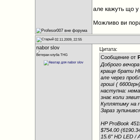
але кажуть що у н
Можливо ви пора
02.11.2009, 22:55
nabor slov
Цитата:
Ветеран клуба THG
Сообщение от
Доброго вечор
краще брати HP 
але через пробл
гроші ( 6600грн
наступна: немає
знає коли зяви
Куплятиму на r
Зараз зупинивс
HP ProBook 451
$754.00 (6190.3
15.6" HD LED / 