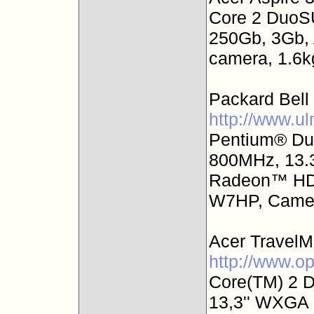
Core 2 DuoS
250Gb, 3Gb,
camera, 1.6
Packard Bel
http://www.u
Pentium® Du
800MHz, 13.3
Radeon™ HD4
W7HP, Camera
Acer TravelM
http://www.o
Core(TM) 2 
13,3'' WXGA