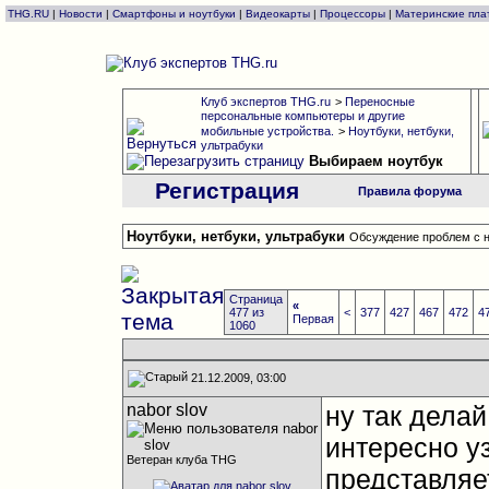
THG.RU
|
Новости
|
Смартфоны и ноутбуки
|
Видеокарты
|
Процессоры
|
Материнские пла
Клуб экспертов THG.ru
>
Переносные
персональные компьютеры и другие
мобильные устройства.
>
Ноутбуки, нетбуки,
ультрабуки
Выбираем ноутбук
Регистрация
Правила форума
Ноутбуки, нетбуки, ультрабуки
Обсуждение проблем с н
Страница
«
477 из
<
377
427
467
472
4
Первая
1060
21.12.2009, 03:00
nabor slov
ну так делай
интересно уз
Ветеран клуба THG
представляет