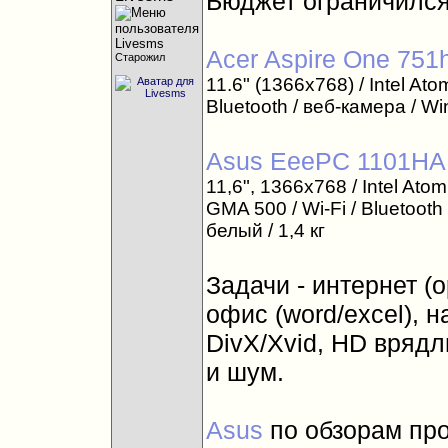
Бюджет ограничился
Acer Aspire One 751
Старожил
11.6" (1366x768) / Intel Ato
Bluetooth / веб-камера / W
Asus EeePC 1101HA
11,6", 1366x768 / Intel Ato
GMA 500 / Wi-Fi / Bluetoot
белый / 1,4 кг
Задачи - интернет (op
офис (word/excel), 
DivX/Xvid, HD вряд
и шум.
Asus
по обзорам пр