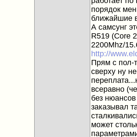
работает по
порядок мен
ближайшие в
А самсунг эт
R519 (Core 
2200Mhz/15
http://www.el
Прям с пол-т
сверху ну н
переплата...
всеравно (че
без нюансов 
заказывал т
сталкивалис
может стольк
параметрами