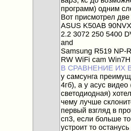
вар3, кс до возмож
программ) одним сл
Вот присмотрел две
ASUS K50AB 90NVX
2.2 3072 250 5400 D
and
Samsung R519 NP-R5
RW WiFi cam Win7HB
В СРАВНЕНИЕ ИХ 
у самсунга преимуще
4гб), а у асус видео
светодиодная) хотел
чему лучше склонит
первый взгляд в про
сп3, если больше то 
устроит то останусь