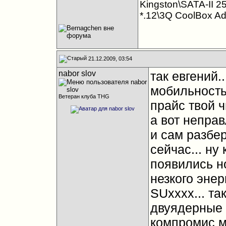
Kingston\SATA-II 2
*.12\3Q CoolBox A
21.12.2009, 03:54
nabor slov
так евгений.
мобильность.
Ветеран клуба THG
прайс твой ч
а вот неправ
и сам разбер
сейчас... ну
появились но
незкого эне
SUхххх... так
двуядерные 
компромис м