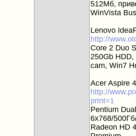
512Мб, привод
WinVista Bus
Lenovo Idea
http://www.ol
Core 2 Duo 
250Gb HDD, 1
cam, Win7 H
Acer Aspire
http://www.pi
print=1
Pentium Dual
6x768/500Гб
Radeon HD 4
Premium