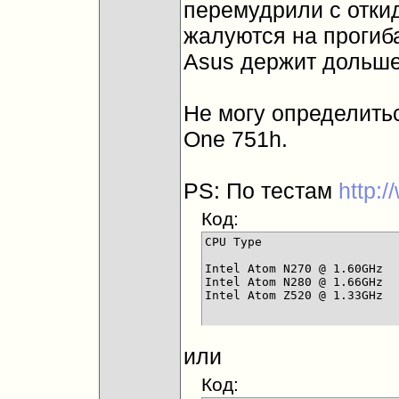
перемудрили с отки
жалуются на прогиб
Asus держит дольше
Не могу определитьс
One 751h.
PS: По тестам
http:
Код:
CPU Type			Passmark CPU Mark 	Rank

				(higher is better) 	(lower is b
Intel Atom N270 @ 1.60GHz	305			674

Intel Atom N280 @ 1.66GHz	316			664

или
Код: