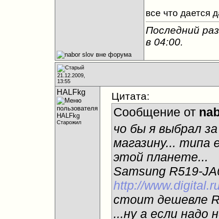
все что дается 
Последний раз
в
04:00
.
21.12.2009,
13:55
HALFkg
Цитата:
Сообщение от
nab
Старожил
чо бы я выбрал з
магазину... типа 
этой планете...
Samsung R519-JA
http://www.digital
стоит дешевле R5
...ну а если надо