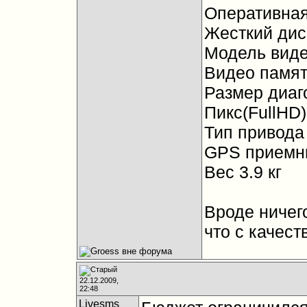
Оперативная
Жесткий дис
Модель вид
Видео памят
Размер диаг
Пикс(FullHD)
Тип привод
GPS приемни
Вес 3.9 кг
Вроде ничего
что с качест
22.12.2009,
22:48
Livesms