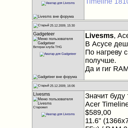
Timeline 18
25.12.2009, 15:30
Gadgeteer
Livesms
, Ac
В Асусе деш
Ветеран клуба THG
По нагреву с
получше.
Да и гиг RA
25.12.2009, 16:06
Livesms
Значит буду
Acer Timelin
Старожил
$589,00
11.6" (1366х7