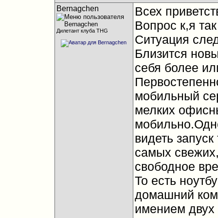
Bernagchen
Всех приветст
Вопрос к,я т
Дилетант клуба THG
Ситуация сле
Близится новы
себя более ил
Первостепенно
мобильный сер
мелких офисн
мобильно.Одн
видеть запуск
самых свежих,
свободное вре
То есть ноутбу
домашний ком
имением двух