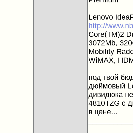
Lenovo Idea
http://www.n
Core(TM)2 D
3072Mb, 320
Mobility Ra
WiMAX, HDMI
под твой бю
дюймовый Le
дивидюка нет
4810TZG с д
в цене...
__________