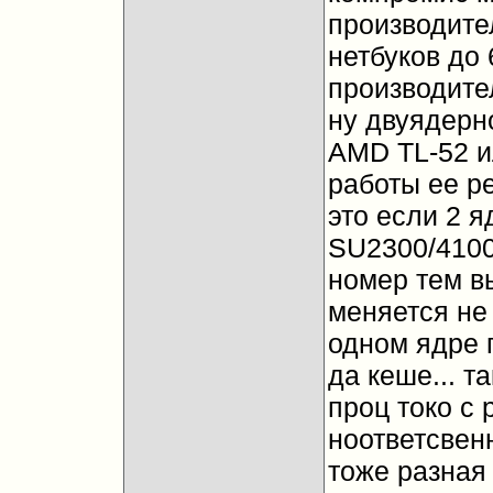
производите
нетбуков до 
производител
ну двуядерн
AMD TL-52 и
работы ее ре
это если 2 я
SU2300/4100
номер тем в
меняется не 
одном ядре 
да кеше... та
проц токо с 
ноответсвен
тоже разная 