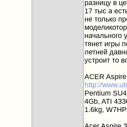
разницу в це
17 тыс а ест
не только п
моделикотор
начального у
тянет игры по
летней давно
устроит то во
ACER Aspire
http://www.ut
Pentium SU4
4Gb, ATI 433
1.6kg, W7HP
Acer Aspire 