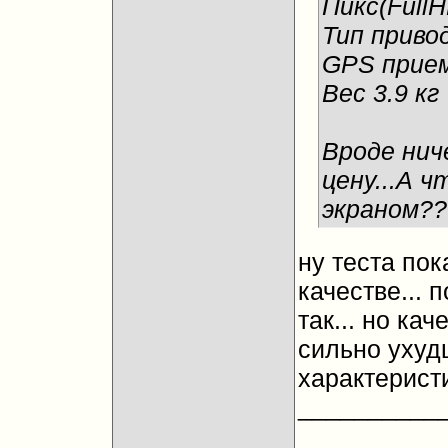
Пикс(FullH
Тип приво
GPS прие
Вес 3.9 кг
Вроде нич
цену...А 
экраном??
ну теста пок
качестве... 
так... но ка
сильно ухудш
характеристи
__________