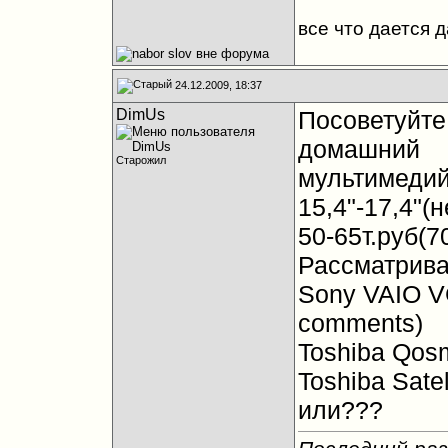
все что дается 
24.12.2009, 18:37
DimUs
Посоветуйте
домашний
Старожил
мультимеди
15,4"-17,4"(
50-65т.руб(7
Рассматрив
Sony VAIO 
comments)
Toshiba Qos
Toshiba Sate
или???