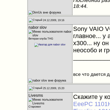
Последний раз
18:44
.
24.12.2009, 19:16
nabor slov
Sony VAIO V
главное... у
Ветеран клуба THG
х300... ну он
неособо и гр
__________
все что дается 
25.12.2009, 15:20
Livesms
Скажите у к
EeePC 1101
Старожил