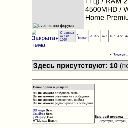
ГГц) / RAM 2
4500MHD / Wi
Home Premium
Страница
«
477 из
<
377
427
467
472
4
Первая
1060
«
Предыдущ
Здесь присутствуют: 10
(п
Ваши права в разделе
Вы
не можете
создавать темы
Вы
не можете
отвечать на сообщения
Вы
не можете
прикреплять файлы
Вы
не можете
редактировать сообщения
BB коды
Вкл.
Смайлы
Вкл.
Быстрый переход
[IMG]
код
Вкл.
HTML код
Выкл.