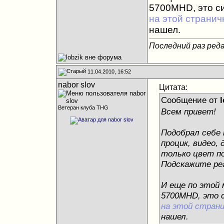
5700MHD, это с
на этой странич
нашел.
Последний раз реда
11.04.2010, 16:52
nabor slov
Цитата:
Сообщение от
l
Ветеран клуба THG
Всем привет!
Подобрал себе
процик, видео, 
только цвет по
Подскажите ре
И еще по этой
5700MHD, это с
на этой страни
нашел.