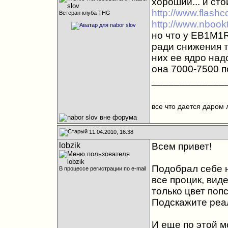
хороший... и сто
http://www.flash
Ветеран клуба THG
http://www.nboo
но что у EB1M1R
ради снижения т
них ее ядро надо
она 7000-7500 по
_____________
все что дается даром 
11.04.2010, 16:38
lobzik
Всем привет!
Подобрал себе 
В процессе регистрации по e-mail
все процик, виде
только цвет поп
Подскажите реа
И еще по этой 