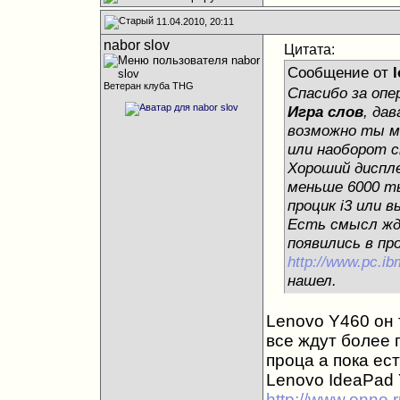
11.04.2010, 20:11
nabor slov
Цитата:
Сообщение от
l
Ветеран клуба THG
Спасибо за оп
Игра слов
, да
возможно ты м
или наоборот с
Хороший диспл
меньше 6000 ты
процик i3 или 
Есть смысл жд
появились в пр
http://www.pc.ib
нашел.
Lenovo Y460 он т
все ждут более 
проца а пока ест
Lenovo IdeaPad
http://www.onno.r