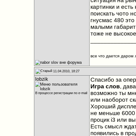
ситуация на рын
картинки и есть
поискать чото н
гнусмас 480 это
малыми габарита
тоже не высокое.
_____________
все что дается даром 
11.04.2010, 18:27
lobzik
Спасибо за опер
Игра слов
, дав
возможно ты мн
В процессе регистрации по e-mail
или наоборот ск
Хороший диспле
не меньше 6000 
процик i3 или в
Есть смысл ждат
появились в про