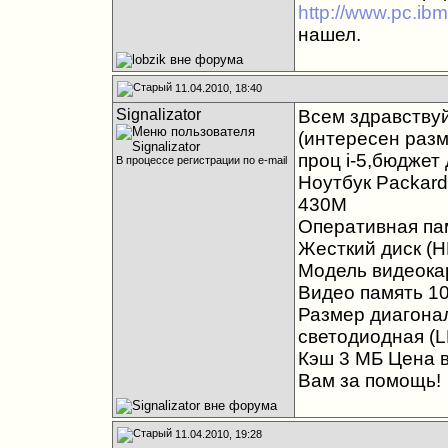
http://www.pc.ibm
нашел.
11.04.2010, 18:40
Signalizator
Всем здравству
(интересен разм
проц i-5,бюджет
В процессе регистрации по e-mail
Ноутбук Packard
430M
Оперативная па
Жесткий диск (H
Модель видеока
Видео память 1
Размер диагона
светодиодная (
Кэш 3 МБ Цена в
Вам за помощь!
11.04.2010, 19:28