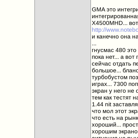
GMA это интегр
интегрированна
Х4500MHD... вот
http://www.noteb
и канечно она на
...
гнусмас 480 это 
пока нет... а во
сейчас отдать п
большое... блан
турбобустом поз
играх... 7300 по
экран у него не 
тем как тестят н
1.44 nit заставл
что мол этот эк
что есть на рынк
хороший... прост
хорошим экраном