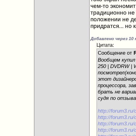
чем-то экономит
традиционно не 
положении не де
придратся... но 
Добавлено через 10 
Цитата:
Сообщение от
Вообщем купил с
250 | DVDRW | W
посмотрел(кон
этот дизайнерс
процессора, за
брать не вариа
судя по отзыва
http://forum3.r
http://forum3.r
http://forum3.r
http://forum3.r