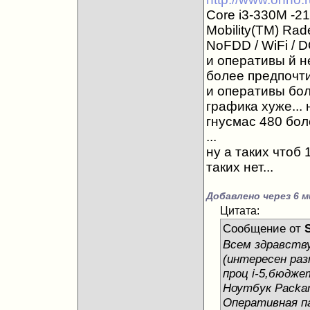
Core i3-330М -21
Mobility(TM) Ra
NoFDD / WiFi / 
и оперативы й н
более предпочти
и оперативы бол
графика хуже... 
гнусмас 480 бол
...
ну а таких чтоб
таких нет...
Добавлено через 6 м
Цитата:
Сообщение от
S
Всем здравств
(интересен раз
проц i-5,бюдже
Ноутбук Packard
Оперативная п