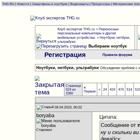
THG.RU
|
Новости
|
Смартфоны и ноутбуки
|
Видеокарты
|
Процессоры
|
Материнские пла
Клуб экспертов THG.ru
>
Переносные
персональные компьютеры и другие
мобильные устройства.
>
Ноутбуки, нетбуки,
ультрабуки
Выбираем ноутбук
Регистрация
Правила форума
Ноутбуки, нетбуки, ультрабуки
Обсуждение проблем с н
Страница
«
524 из
<
24
424
474
514
51
Первая
1060
09.04.2010, 00:02
boryaba
Цитата:
Сообщение от
n
Старожил
ну и скильки в
девайсу...