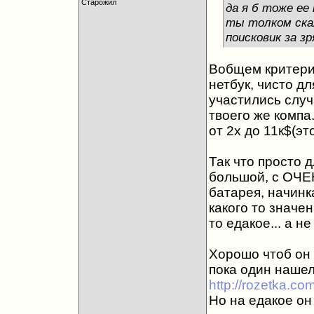
Старожил
да я б тоже ее 
ты толком скаж
поисковик за зря
Вобщем критерии
нетбук, чисто д
участились случ
твоего же компа.
от 2х до 11к$(э
Так что просто д
большой, с ОЧЕ
батарея, начинк
какого то значен
то едакое... а не
Хорошо чтоб он 
пока один нашел
http://rozetka.co
Но на едакое он 