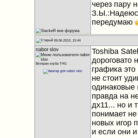
через пару н
З.Ы.:Надеюс
передумаю
09.06.2010, 15:44
nabor slov
Toshiba Satel
дороговато н
Ветеран клуба THG
графика это
не стоит уди
одинаковые и
правда на не
дх11... но и 
понимает не 
новых игор 
и если они и 