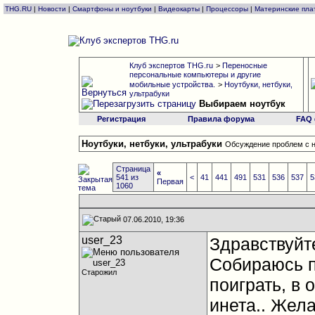
THG.RU
|
Новости
|
Смартфоны и ноутбуки
|
Видеокарты
|
Процессоры
|
Материнские пла
Клуб экспертов THG.ru
>
Переносные
персональные компьютеры и другие
мобильные устройства.
>
Ноутбуки, нетбуки,
ультрабуки
Выбираем ноутбук
Регистрация
Правила форума
FAQ
Ноутбуки, нетбуки, ультрабуки
Обсуждение проблем с н
Страница
«
541 из
<
41
441
491
531
536
537
5
Первая
1060
07.06.2010, 19:36
user_23
Здравствуйт
Собираюсь п
Старожил
поиграть, в 
инета.. Жел