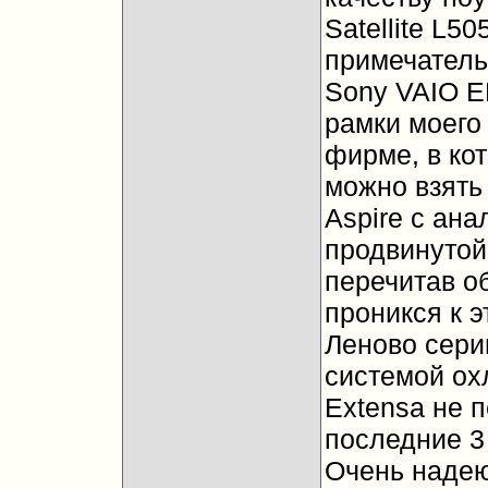
Satellite L5
примечатель
Sony VAIO E
рамки моего
фирме, в кот
можно взять 
Aspire с ан
продвинутой
перечитав о
проникся к 
Леново сери
системой ох
Extensa не п
последние 3
Очень надеюс