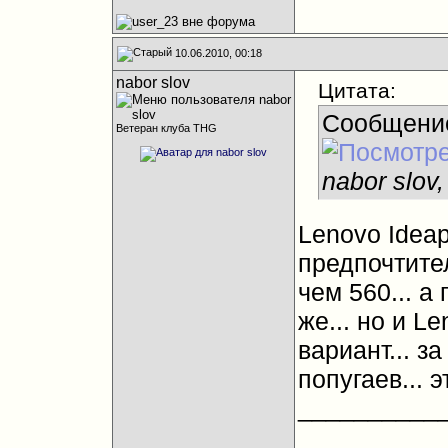
10.06.2010, 00:18
nabor slov
Цитата:
Сообщени
Ветеран клуба THG
nabor slov
Lenovo Ideap
предпочтите
чем 560... а
же... но и L
вариант... з
попугаев... э
__________