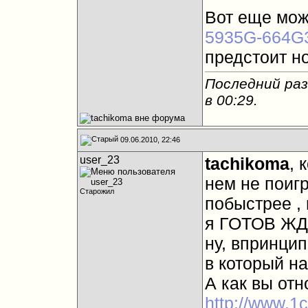
Вот еще мож
5935G-664G
предстоит но
Последний раз
в
00:29
.
09.06.2010, 22:46
user_23
tachikoma
, 
нем не поиг
Старожил
побыстрее , 
я ГОТОВ ЖДА
ну, впринцип
в который на
А как вы отн
http://www.1