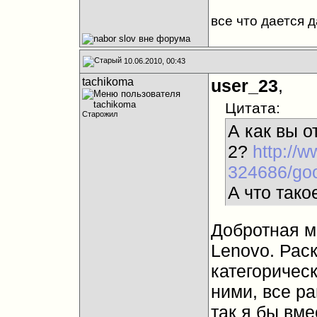
все что дается 
10.06.2010, 00:43
tachikoma
user_23
,
Цитата:
Старожил
А как вы о
2?
http://
324686/goo
A что так
Добротная м
Lenovo. Рас
категорическ
ними, все ра
так я бы вме