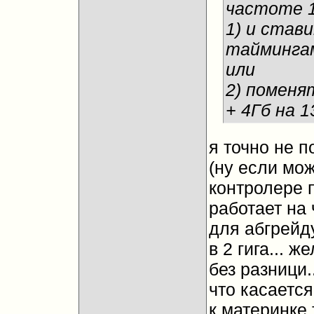
частоте 
1) и став
тайминга
или
2) поменят
+ 4Гб на 
я точно не п
(ну если мо
контролере п
работает на 
для абгрейд
в 2 гига... 
без разници.
что касается
к материнке 