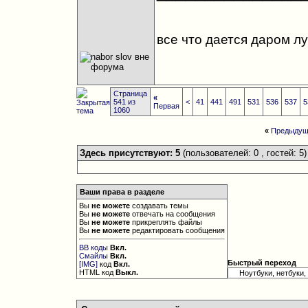
все что дается даром лу
Страница
«
541 из
<
41
441
491
531
536
537
5
Первая
1060
«
Предыдущ
Здесь присутствуют: 5
(пользователей: 0 , гостей: 5)
Ваши права в разделе
Вы
не можете
создавать темы
Вы
не можете
отвечать на сообщения
Вы
не можете
прикреплять файлы
Вы
не можете
редактировать сообщения
BB коды
Вкл.
Смайлы
Вкл.
Быстрый переход
[IMG]
код
Вкл.
HTML код
Выкл.