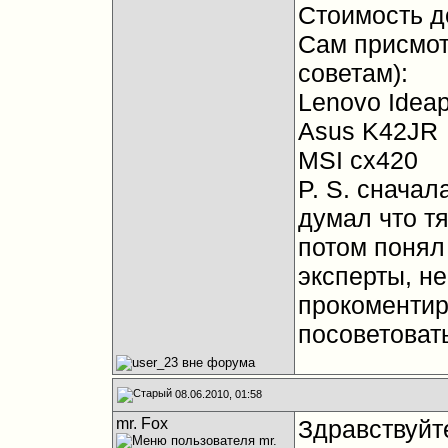
Стоимость д
Сам присмот
советам):
Lenovo Idea
Asus K42JR
MSI cx420
P. S. сначал
думал что тя
потом понял
эксперты, н
прокоментир
посоветоват
08.06.2010, 01:58
mr. Fox
Здравствуйт