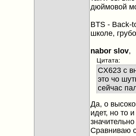
дюймовой м
BTS - Back-t
школе, грубо
nabor slov
,
Цитата:
CX623 с в
это чо шутк
сейчас пал
Да, о высок
идет, но то 
значительно
Сравниваю с