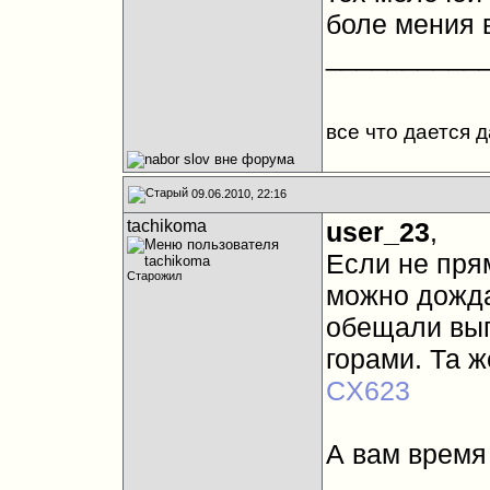
боле мения в
__________
все что дается 
09.06.2010, 22:16
tachikoma
user_23
,
Если не прям
Старожил
можно дожда
обещали вып
горами. Та 
CX623
А вам время