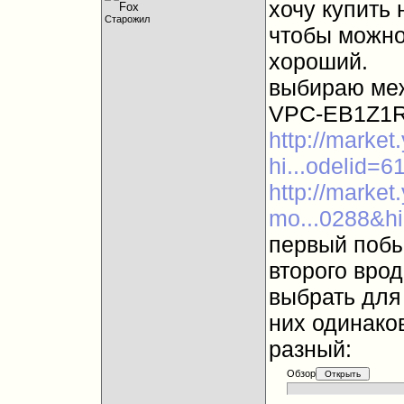
хочу купить 
Старожил
чтобы можно
хороший.
выбираю ме
VPC-EB1Z1R
http://marke
hi...odelid=
http://marke
mo...0288&h
первый побы
второго врод
выбрать для 
них одинаков
разный:
Обзор