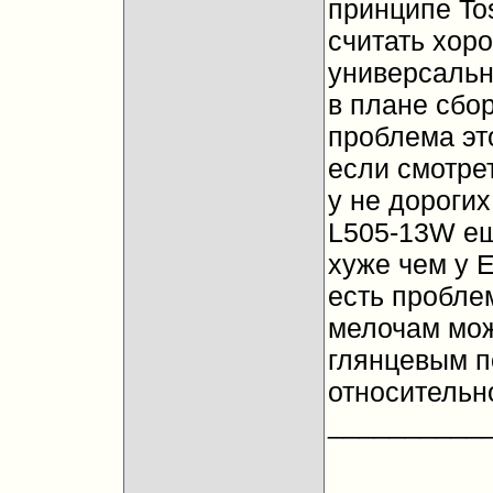
принципе Tos
считать хор
универсальн
в плане сбор
проблема это
если смотре
у не дорогих 
L505-13W еще
хуже чем у 
есть проблем
мелочам мож
глянцевым п
относительно
__________