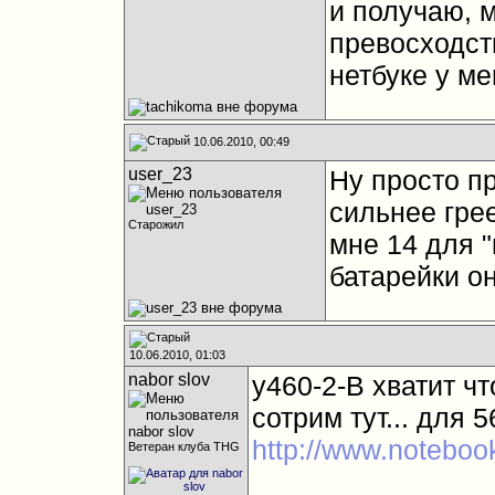
и получаю, 
превосходств
нетбуке у ме
10.06.2010, 00:49
user_23
Ну просто пр
сильнее гре
Старожил
мне 14 для "
батарейки о
10.06.2010, 01:03
nabor slov
y460-2-B хватит чт
сотрим тут... для 5
http://www.noteboo
Ветеран клуба THG
_______________