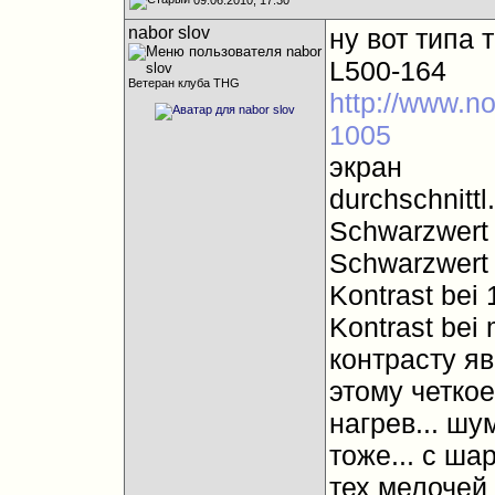
nabor slov
ну вот типа 
L500-164
Ветеран клуба THG
http://www.no
1005
экран
durchschnitt
Schwarzwert 
Schwarzwert 
Kontrast bei
Kontrast bei 
контрасту яв
этому четкое
нагрев... шу
тоже... с ша
тех мелочей 