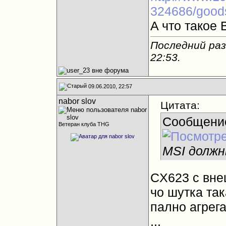
324686/goods
A что такое
Последний раз
22:53
.
09.06.2010, 22:57
nabor slov
Цитата:
Сообщени
Ветеран клуба THG
MSI долж
CX623 с вне
чо шутка так
пално агрега
...