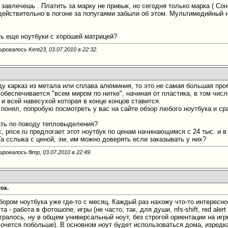
е завлечешь
. Платить за марку не привык, но сегодня только марка ( Со
ействительно в погоне за попугаями забыли об этом. Мультимедийный н
ть еще ноутбуки с хорошей матрицей?
ировалось Kent23, 03.07.2010 в
22:32
.
ду карказ из метала или сплава алюминия, то это не самая большая про
 обеспечивается "всем миром по нитке", начиная от пластика, в том чис
и всей навесухой которая в конце концов ставится.
 понял, попробую посмотреть у вас на сайте обзор любого ноутбука и с
ать по поводу тепловыделения?
, price.ru предлогает этот ноутбук по ценам начинающимся с 24 тыс. и 
Та сслыка с ценой, эм, им можно доверять если заказывать у них?
ровалось flimp, 03.07.2010 в
22:49
.
ок.
ором ноутбука уже где-то с месяц. Каждый раз нахожу что-то интересн
а - работа в фотошопе, игры (не часто, так, для души, nfs-shift, red aler
гралось, ну в общем универсальный ноут, без строгой ориентации на игр
 хочется побольше). В основном ноут будет использоваться дома, изред