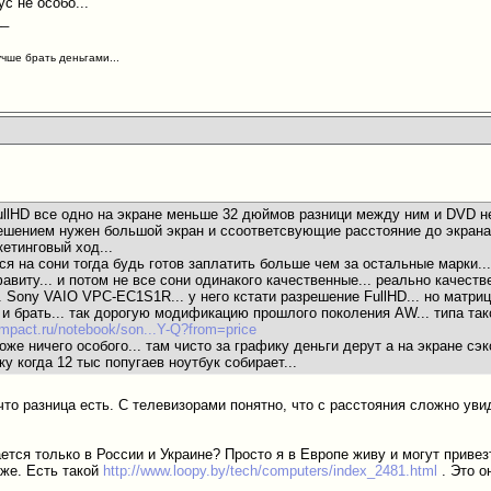
ус не особо...
__
учше брать деньгами...
ullHD все одно на экране меньше 32 дюймов разници между ним и DVD н
шением нужен большой экран и ссоответсвующие расстояние до экрана..
етинговый ход...
лся на сони тогда будь готов заплатить больше чем за остальные марки..
авиту... и потом не все сони одинакого качественные... реально качестве
.. Sony VAIO VPC-EC1S1R... у него кстати разрешение FullHD... но матриц
и и брать... так дорогую модификацию прошлого поколения AW... типа 
mpact.ru/notebook/son...Y-Q?from=price
тоже ничего особого... там чисто за графику деньги дерут а на экране сэк
ку когда 12 тыс попугаев ноутбук собирает...
что разница есть. С телевизорами понятно, что с расстояния сложно уви
ется только в России и Украине? Просто я в Европе живу и могут приве
аже. Есть такой
http://www.loopy.by/tech/computers/index_2481.html
. Это о