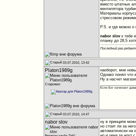
вместо штатных ал
вентилятора турби
Материалы корпуса
стрессовом режиме 
P.S. и где можно о
nabor slov
к тебе 
планку до 28,5 хот
Последний раз редакти
03.07.2010, 13:42
Platon1989g
наоборот, мне нов
Однако понял что к
Ну а насчет магази
________________
Старожил
Если Бог начинает дават
03.07.2010, 14:47
nabor slov
ну в принципе можн
но стоит ли за нег
автоматически на 
но и цена за ноут с
Ветеран клуба THG