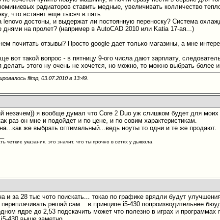
юминиевых радиаторов ставить медные, увеличивать колличество тепло
нку, что встанет еще тысяч в пять
 lenovo достоны, и выдержат ли постоянную переноску? Система охлажд
днями на пролет? (например в AutoCAD 2010 или Katia 17-ая...)
 нем почитать отзывы? Просто google дает только магазины, а мне инте
еще вот такой вопрос - в пятницу 9-ого числа дают зарплату, следовате
я делать этого ну очень не хочется, но можно, то можно выбрать более
ровалось flimp, 03.07.2010 в
13:49
.
ый незачем)) я вообще думал что Core 2 Duo уж слишком будет для моих
ак раз он мне и подойдет и по цене, и по совим характеристикам.
на...как же выбрать оптимальный...ведь ноуты то одни и те же продают.
__
ь четкие указания, это значит, что ты прочно в сетях у дьявола.
а и за 28 тыс чото поискать... токао по графике врядли будут улучшения.
о переплачивать решай сам... в принципе i5-430 попроизводительнее бюуде
одном ядре до 2,53 подскачить может что полезно в играх и программах 
 i5-430 выше заметно...