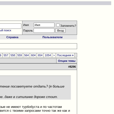
Имя
Запомнить?
ый поиск
Пароль
Справка
Пользователи
6
557
558
559
564
604
654
1054
>
Последняя
»
Опции темы
#
8296
очтение посоветуете отдать? (я больше
ве..даже в ситилинке дороже стоит.
орые не имеют турбобуста и по частотам
вится с твоими запросами точно так же как и