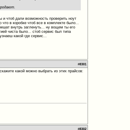
продают.
ты и чтоб дали возможность проверить ноут
о что в коробке чтоб все в комплекте было...
решат внутрь загленуть... ну вощем ты его
тией чиста было... стоб сервис был типа
 узнаеш какой где сервис...
#
8301
дскажите какой можно выбрать из этих прайсов:
#
8302