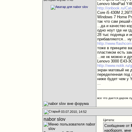
Lenovo IdeaPad Y4
http://onbook.ru/Ca
Core i5 430M 2,26Г
Windows 7 Home P
так что сам решай 
...да и качество к
одно ноут где ни г
28 тыс подняца и и
прибавляются... ну
http://www.flashco
тоже в принципе ва
пластиком есть зам
...не нк можно и д
Lenovo 3000 E43-3
http://www.notik.ru
экран матовый не д
переделенная под 
ниже будет чем у Y
...
________________
все что дается даром л
03.07.2010, 14:52
nabor slov
Цитата:
Сообщение от
наоборот, мне