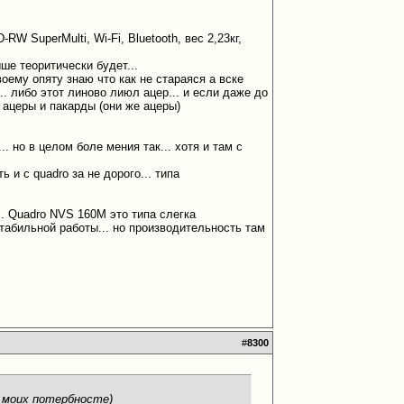
W SuperMulti, Wi-Fi, Bluetooth, вес 2,23кг,
ше теоритически будет...
своему опяту знаю что как не стараяся а вске
... либо этот линово лиюл ацер... и если даже до
о ацеры и пакарды (они же ацеры)
. но в целом боле мения так... хотя и там с
 и с quadro за не дорого... типа
... Quadro NVS 160M это типа слегка
табильной работы... но производительность там
#
8300
я моих потербносте)