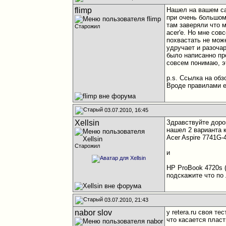
flimp
Нашел на вашем сай
при очень большом
там заверяли что 
Старожил
acer'е. Но мне со
похвастать не мож
удручает и разочар
было написанно про
совсем понимаю, э
p.s. Ссылка на обз
Вроде правилами е
03.07.2010, 16:45
Xellsin
Здравствуйте доро
нашел 2 варианта 
Acer Aspire 7741G
Старожил
и
HP ProBook 4720s 
подскажите что по 
03.07.2010, 21:43
nabor slov
у retera.ru своя т
что касается пласт