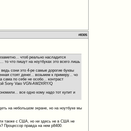
#
8305
езаметно... чтоб реально насладится
. то что пишут на ноутбуках это всего лишь
. ведь сони это 4-ре самые дорогие буквы
нная стоят денег... возьмем к примеру... чо
а сама по себе не особо... контраст
такой Sony Vaio VGN-AW2XRY/Q
ономили... все одно кому надо тот купит и
деть на небольшом экране, но на ноутбуке мы
зти также с США, но ни здесь не в США не
н? Процессор правда на нем p8400.