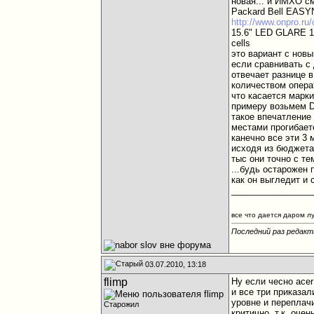
новая... и ИМХО см
Packard Bell EAS
http://www.onpro.ru
15.6" LED GLARE 1
cells
это вариант с новы
если сравнивать с 
отвечает разнице 
количеством опера
что касается марки
примеру возьмем De
такое впечатление 
местами прогибаетс
канечно все эти 3
исходя из бюджета
тыс они точно с те
...будь остарожен 
как он выгледит и 
________________
все что дается даром л
Последний раз редакти
03.07.2010, 13:18
flimp
Ну если чесно ace
и все три приказал
уровне и переплачи
Старожил
критично, т.к. оче