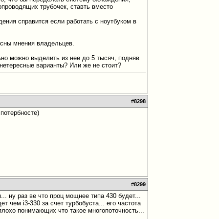
проводящих трубочек, ставть вместо
ения справится если работать с ноутбуком в
ресны мнения владельцев.
льно можно выделить из нее до 5 тысяч, подняв
 инетересные варианты? Или же не стоит?
#
8298
 потербносте)
#
8299
.. ну раз ве что проц мощнее типа 430 будет...
т чем i3-330 за счет турбобуста... его частота
плохо понимающих что такое многопоточность...