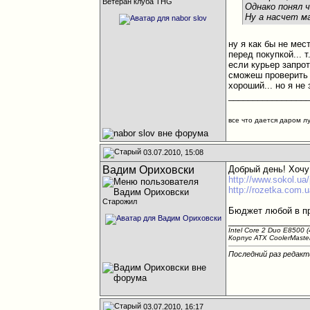
Ветеран клуба THG
Однако понял ч
Ну а насчет м
ну я как бы не мес
перед покупкой... 
если курьер запрот
сможеш проверить и
хороший... но я не 
________________
все что дается даром л
03.07.2010, 15:08
Вадим Ориховски
Добрый день! Хочу 
http://www.sokol.ua
http://rozetka.com.u
Старожил
Бюджет любой в пр
________________
Intel Core 2 Duo E8500
Корпус ATX CoolerMaster
Последний раз редакт
03.07.2010, 16:17