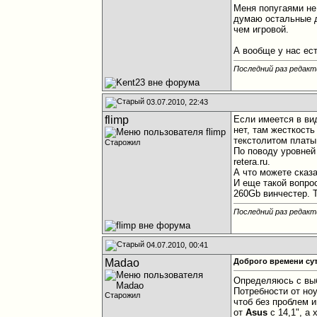
Меня попугаями н
думаю остальные д
чем игровой.
А вообще у нас ес
Последний раз редакт
03.07.2010, 22:43
flimp
Если имеется в ви
нет, там жесткость
текстолитом платы 
Старожил
По поводу уровней
retera.ru.
А что можете сказ
И еще такой вопрос
260Gb винчестер. 
Последний раз редакти
04.07.2010, 00:41
Madao
Доброго времени сут
Определяюсь с выб
Потребности от ноут
Старожил
чтоб без проблем и
от
Asus
с 14,1", а