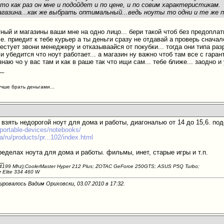
то как раз он мне и подойдет и по цене, и по совим характеристикам.
агазина...как же выбрать оптимальный...ведь ноуты то одни и те же 
тный и магазины ваши мне на одно лицо... бери такой чтоб без предопла
т.е. приедит к тебе курьер а ты деньги сразу не отдавай а проверь сначал
естует звони менеджеру и отказываайся от покубки... тогда они типа раз
 убедится что ноут работает... а магазин ну важно чтоб там все с гаран
знаю чо у вас там и как в раше так что ищи сам... тебе ближе... заодно и
__
учше брать деньгами...
взять недорогой ноут для дома и работы, диагональю от 14 до 15,6. по
/portable-devices/notebooks/
a/ru/products/pr...102/index.html
еделах ноута для дома и работы. фильмы, инет, старые игры и т.п.
__
 (4199 Mhz);CoolerMaster Hyper 212 Plus; ZOTAC GeForce 250GTS; ASUS P5Q Turbo;
 Elite 334 460 W
ировалось Вадим Ориховски, 03.07.2010 в
17:32
.