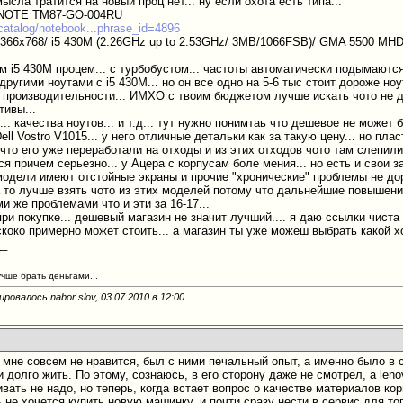
ысла тратится на новый проц нет... ну если охота есть типа...
YNOTE TM87-GO-004RU
/catalog/notebook...phrase_id=4896
366x768/ i5 430M (2.26GHz up to 2.53GHz/ 3MB/1066FSB)/ GMA 5500 MHD
м i5 430M процем... с турбобустом... частоты автоматически подымаются с
другими ноутами с i5 430M... но он все одно на 5-6 тыс стоит дороже ноу
в производительности... ИМХО с твоим бюджетом лучше искать чото не д
тивы...
... качества ноутов... и т.д... тут нужно понимтаь что дешевое не может
ll Vostro V1015... у него отличные детальки как за такую цену... но пласт
что его уже переработали на отходы и из этих отходов чото там слепили
я причем серьезно... у Ацера с корпусам боле мения... но есть и свои з
 модели имеют отстойные экраны и прочие "хронические" проблемы не дор
 то лучше взять чото из этих моделей потому что дальнейшие повышение
ми же проблемами что и эти за 16-17...
при покупке... дешевый магазин не значит лучший.... я даю ссылки чиста
скоко примерно может стоить... а магазин ты уже можеш выбрать какой х
__
учше брать деньгами...
ровалось nabor slov, 03.07.2010 в
12:00
.
r мне совсем не нравится, был с ними печальный опыт, а именно было в 
и долго жить. По этому, сознаюсь, в его сторону даже не смотрел, а leno
вать не надо, но теперь, когда встает вопрос о качестве материалов кор
нь не хочется купить новую машинку, и почти сразу нести в сервис для т