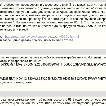
те обзор по процессорам, и скорее всего мне i3 "за глаза" хватит, тем б
 желании можно сменить. Я даже умудрился найти несколько обзоров по 
материалы корпуса вполне достойны и ожидать растрескивания пластика ч
всем не понравилось, что там говорили о матрице и о температурном ре
ет - матрицы по техпроцессу TN не претендуют на звание "лучшее изобра
овывает.". Но там ничего не написанно, что значит 81 : 1. Это так мало?
 нагрев, а именно, то что он греется до 65 градусов максимально, на ко
то много или мало?
ор -
http://retera.ru/reviews/lenovo-ideapad-y460-3a-b.html
н запрещенно давать ссылки, но если что сотрите.
гие эксперты решил купить ноутбук основные требования по большей час
которые устраивают по цене:
-434G32Mi (HD+) i5 430M(2.26)/4096/320/ATi HD5650 1Gb/DVD-SMulti/WiFi
(WD888EA)(HD+) i3 330M(2.13)/2048/320/ATi HD4330 512/DVD-RW/WiFi/B
лучше или что другое...
естовая программа так что чтоб понять скоко это 81:1 надо просто посотрет
ика то там он несколько нестабилен по тому что нет внутреней решетка 