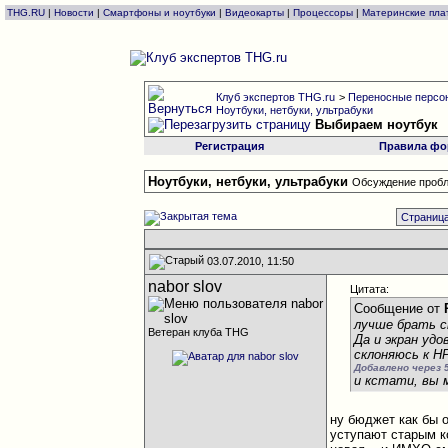
THG.RU
|
Новости
|
Смартфоны и ноутбуки
|
Видеокарты
|
Процессоры
|
Материнские пла
Клуб экспертов THG.ru
>
Переносные персон
Ноутбуки, нетбуки, ультрабуки
Выбираем ноутбук
Регистрация
Правила фо
Ноутбуки, нетбуки, ультрабуки
Обсуждение пробл
Страница
03.07.2010, 11:50
nabor slov
Цитата:
Сообщение от
лучше брать с
Ветеран клуба THG
Да и экран уд
склоняюсь к H
Добавлено через 
и кстати, вы 
ну бюджет как бы 
уступают старым ко