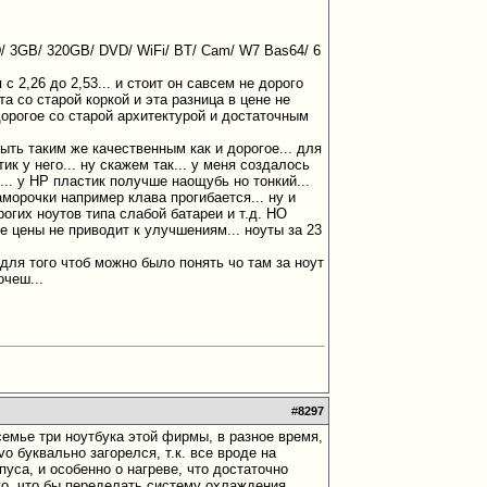
/ 3GB/ 320GB/ DVD/ WiFi/ BT/ Cam/ W7 Bas64/ 6
 2,26 до 2,53... и стоит он савсем не дорого
та со старой коркой и эта разница в цене не
орогое со старой архитектурой и достаточным
 быть таким же качественным как и дорогое... для
ик у него... ну скажем так... у меня создалось
... у НР пластик получше наощубь но тонкий...
аморочки например клава прогибается... ну и
огих ноутов типа слабой батареи и т.д. НО
 цены не приводит к улучшениям... ноуты за 23
 для того чтоб можно было понять чо там за ноут
очеш...
#
8297
семье три ноутбука этой фирмы, в разное время,
vo буквально загорелся, т.к. все вроде на
пуса, и особенно о нагреве, что достаточно
ого, что бы переделать систему охлаждения,