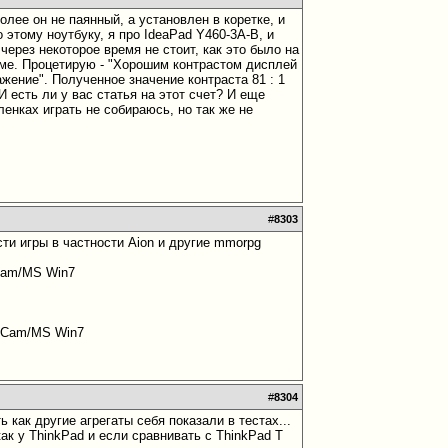
олее он не паянный, а установлен в коретке, и
этому ноутбуку, я про IdeaPad Y460-3A-B, и
ерез некоторое время не стоит, как это было на
жиме. Процетирую - "Хорошим контрастом дисплей
жение". Полученное значение контраста 81 : 1
 И есть ли у вас статья на этот счет? И еще
ленках играть не собираюсь, но так же не
#
8303
ти игры в частности Aion и другие mmorpg
/Cam/MS Win7
T/Cam/MS Win7
#
8304
ь как другие агрегаты себя показали в тестах...
как у ThinkPad и если сравнивать с ThinkPad Т