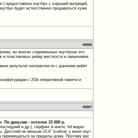
ни ) предоставила ноутбук с хорошей матрицей,
оутбук будет естесственно продаваться хуже
#
8306
блема, во многих современных ноутбуках его
ле и пластиковых ребер жесткости и заканчивая
равню результат контрасности с данными ребят
в конфигурации с 2Gb оперативной памяти и
#
8307
ое.
По деньгам - потолок 33 000 р.
t последний и др.), сёрфинг в инете, hd видео
ы. Дисплей не меньше 15,6" (сейчас у меня ноут
ка перемещаться за пределы дома. Поэтому вес