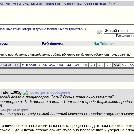
ты
|
Мониторы
|
Аудио/видео
|
Накопители
|
Собери сам
|
Софт
|
Домашний ПК
альные компьютеры и другие мобильные устройства.
>
Расширенн
рума
FAQ форума
Чат Telegram
ем с ноутбуками, ультрабуками, субноутбуками, нетбуками, обмен опытом, советы.
 554 из 1060
«
Первая
<
54
454
504
544
549
550
551
552
553
554
555
55
Platon1989g
корей всего с процессором Core 2 Duo--я правильно заметил?
овлетворяет--15,6 вполне хватит. Вот еще и среди фирм какой предп
P)
5 минут 35 секунд
мне скинули по ходу самый дешевый магазин по продаже ноутов в моск
ограниченный и в его лимиты из новых процев попадют восновном i3 кот
ркам... да и потом старая архитектура она проверенная и уверенно спра