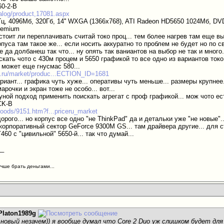
60-2-B
talog/product,17081.aspx
Гц, 4096Мб, 320Гб, 14'' WXGA (1366x768), ATI Radeon HD5650 1024Мб, DVD-R
remium
стоит ли переплачивать считай токо проц... тем более нагрев там еще вы
орпуса там такое же... если носить аккуратно то проблем не будет но по 
де да долбанеш так что... ну опять так ваниантов на выбор не так и много
скать чото с 430м процем и 5650 графикой то все одно из вариантов ток
 может еще гнусмас 580...
m.ru/market/produc...ECTION_ID=1681
риант... графика чуть хуже... оперативы чуть меньше... размеры крупнее..
арочки и экран тоже не особо... вот...
руной подход применить поискать агрегат с проф графикой... мож чото есть
CK-B
/goods/9151.htm?f...priceru_market
орого... но корпус все одно "не ThinkPad" да и детальки уже "не новые"
корпоративный сектор GeForce 9300M GS... там драйвера другие... для с
460 с "цивильной" 5650-й... так что думай...
__
учше брать деньгами...
Platon1989g
 новый незачем)) я вообще думал что Core 2 Duo уж слишком будет дл