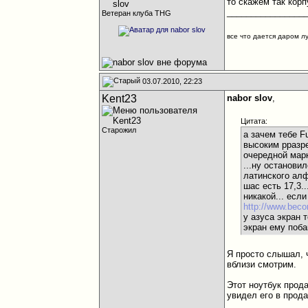
то скажем так корп
________________
Ветеран клуба THG
все что дается даром л
03.07.2010, 22:23
Kent23
nabor slov
,
Цитата:
Старожил
а зачем тебе F
высоким рразре
очередной марк
...ну останови
латинского алф
шас есть 17,3.
никакой... есл
http://www.beco
у азуса экран 
экран ему поба
Я просто слышал, 
вблизи смотрим.
Этот ноутбук прода
увидел его в прод