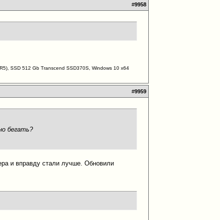
#
9958
DDR5), SSD 512 Gb Transcend SSD370S, Windows 10 х64
#
9959
но бегать?
ера и вправду стали лучше. Обновили