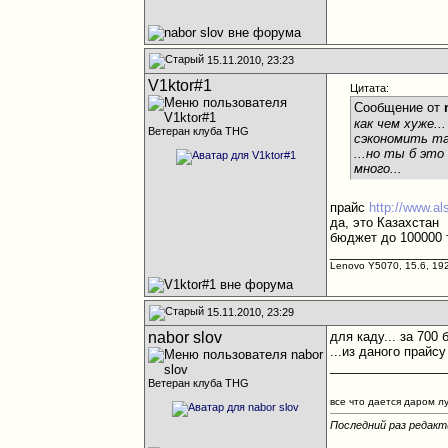
15.11.2010, 23:23
V1ktor#1
Цитата:
Сообщение от
как чем хуже..
Ветеран клуба THG
сэкономить та
...но ты б эт
много...
прайс
http://www.a
да, это Казахстан
бюджет до 100000 
________________
Lenovo Y5070, 15.6, 19
15.11.2010, 23:29
nabor slov
для каду... за 700
...из даного прайс
________________
Ветеран клуба THG
все что дается даром л
Последний раз редакти