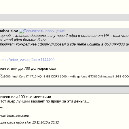
nabor slov
. ценой... хлиново дешевле... и у него 2 ядра в отличии от НР... так 
к чтоб ядер больше было...
о бюджет конкретнее сформулировал и где тебе искать в дойчляндии и
lser.kz/price_vw.asp?idn=1144409
тенге, или до 700 долларов сша
__
20х1080, Intel Core I7 4710 HQ, 8 GB DDR3 1600, nvidia geforce GTX860M (maxwell, 2GB G
 бвксов или 100 тыс местными...
у тот ацер лучший вариант по процу за эти деньги...
__
учше брать деньгами...
ровалось nabor slov, 15.11.2010 в
23:32
.