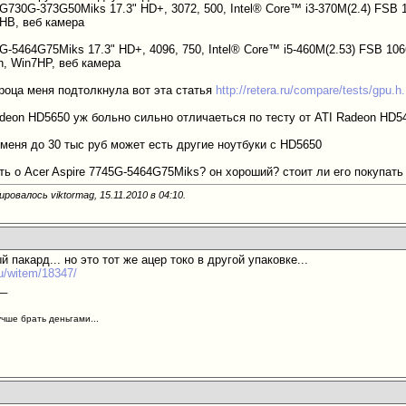
s G730G-373G50Miks 17.3" HD+, 3072, 500, Intel® Core™ i3-370M(2.4) F
7HB, веб камера
745G-5464G75Miks 17.3" HD+, 4096, 750, Intel® Core™ i5-460M(2.53) FSB
th, Win7HP, веб камера
проца меня подтолкнула вот эта статья
http://retera.ru/compare/tests/gp
adeon HD5650 уж больно сильно отличаеться по тесту от ATI Radeon HD5
 меня до 30 тыс руб может есть другие ноутбуки с HD5650
ать о Acer Aspire 7745G-5464G75Miks? он хороший? стоит ли его покупа
ровалось viktormag, 15.11.2010 в
04:10
.
й пакард... но это тот же ацер токо в другой упаковке...
ru/witem/18347/
__
учше брать деньгами...