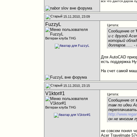
все что дается даром л
15.11.2010, 23:09
FuzzyL
Цитата:
Сообщение от
и с другой Ace
Ветеран клуба THG
который облада
долларов......
Для AutoCAD приор
есть поддержка Hy
На счет самой маши
15.11.2010, 23:15
V1ktor#1
Цитата:
Сообщение от
там по идеи Ac
Ветеран клуба THG
переплачивать
http://www.rega
он не многим 
не совсем понял ч
Acer Travelmate 5