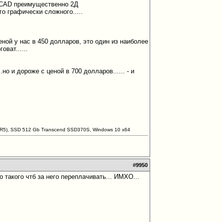
oCAD преимущественно 2Д
го графически сложного.....
еной у нас в 450 долларов, это один из наиболее
ват......
о и дороже с ценой в 700 долларов...... - и
DDR5), SSD 512 Gb Transcend SSD370S, Windows 10 х64
#
9950
го такого чтб за него переплачивать... ИМХО...