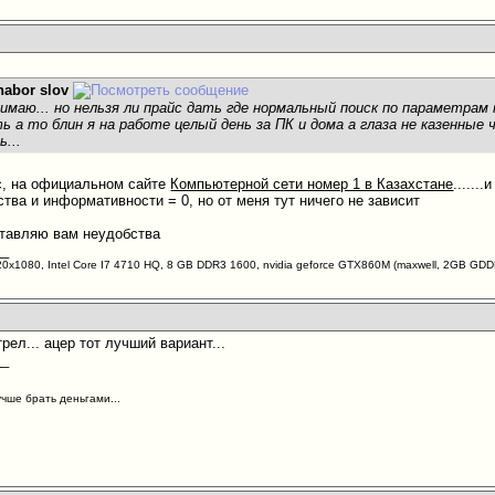
nabor slov
онимаю... но нельзя ли прайс дать где нормальный поиск по параметра
 а то блин я на работе целый день за ПК и дома а глаза не казенные 
...
йс, на официальном сайте
Компьютерной сети номер 1 в Казахстане
......
тва и информативности = 0, но от меня тут ничего не зависит
ставляю вам неудобства
__
20х1080, Intel Core I7 4710 HQ, 8 GB DDR3 1600, nvidia geforce GTX860M (maxwell, 2GB G
трел... ацер тот лучший вариант...
__
учше брать деньгами...