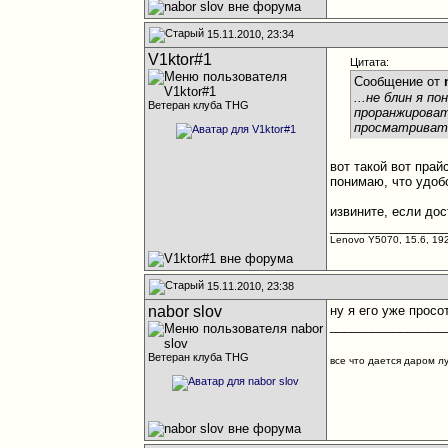
15.11.2010, 23:34
V1ktor#1
Цитата:
Сообщение от
...не блин я п
Ветеран клуба THG
проранжировать
просматривать
вот такой вот пра
понимаю, что удобс
извините, если до
________________
Lenovo Y5070, 15.6, 19
15.11.2010, 23:38
nabor slov
ну я его уже просо
________________
Ветеран клуба THG
все что дается даром л