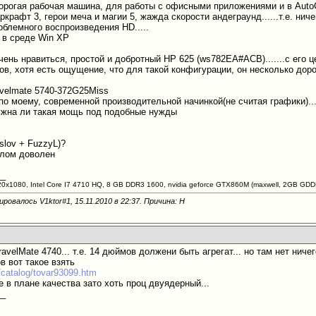
орогая рабочая машина, для работы с офисными приложениями и в Aut
аркрафт 3, герои меча и магии 5, жажда скорости андеграунд......т.е. ниче
облемного воспроизведения HD.....
 в среде Win XP
чень нравиться, простой и добротный HP 625 (ws782EA#ACB).......с его ц
в, хотя есть ощущение, что для такой конфигурации, он несколько дорого
avelmate 5740-372G25Miss
по моему, современной производительной начинкой(не считая графики)....н
ужна ли такая мощь под подобные нужды
 slov + FuzzyL)?
елом доволен
__
20х1080, Intel Core I7 4710 HQ, 8 GB DDR3 1600, nvidia geforce GTX860M (maxwell, 2GB G
ровалось V1ktor#1, 15.11.2010 в
22:37
. Причина: Н
ravelMate 4740... т.е. 14 дюймов должени быть агрегат... но там нет ниче
в вот такое взять
u/catalog/tovar93099.htm
 в плане качества зато хоть проц двуядерный...
__