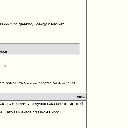
ванных по данному бренду у нас нет.....
адка.
ать?
DDR5), SSD 512 Gb Transcend SSD370S, Windows 10 х64
#
9953
и охота сэкономить то лучше сэкономить так чтоб
е... ато вариантов слишком много...