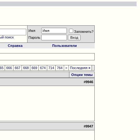
Имя
Запомнить?
ый поиск
Пароль
Справка
Пользователи
65
666
667
668
669
674
714
764
>
Последняя
»
Опции темы
#
9946
#
9947