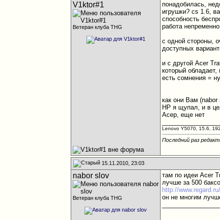
V1ktor#1
понадобилась, нед
игрушки? cs 1.6, в
способность беспр
работа непременно
Ветеран клуба THG
с одной стороны, о
доступных варианто
и с другой Acer Tr
который обладает, 
есть сомнения = н
как они Вам (nabor
НР я щупал, и в ц
Асер, еще нет
________________
Lenovo Y5070, 15.6, 19
Последний раз редакти
15.11.2010, 23:03
nabor slov
там по идеи Acer T
лучше за 500 баксо
http://www.regard.r
он не многим лучше
Ветеран клуба THG
________________