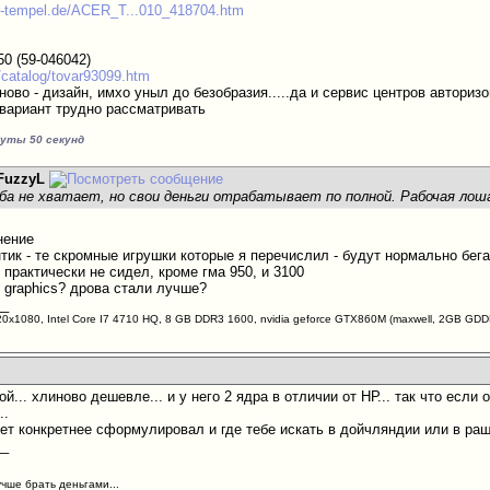
r-tempel.de/ACER_T...010_418704.htm
0 (59-046042)
u/catalog/tovar93099.htm
ново - дизайн, имхо уныл до безобразия.....да и сервис центров авторизо
вариант трудно рассматривать
нуты 50 секунд
FuzzyL
неба не хватает, но свои деньги отрабатывает по полной. Рабочая лош
нение
тик - те скромные игрушки которые я перечислил - будут нормально бег
 практически не сидел, кроме гма 950, и 3100
D graphics? дрова стали лучше?
__
20х1080, Intel Core I7 4710 HQ, 8 GB DDR3 1600, nvidia geforce GTX860M (maxwell, 2GB G
ной... хлиново дешевле... и у него 2 ядра в отличии от НР... так что есл
..
жет конкретнее сформулировал и где тебе искать в дойчляндии или в раш
__
учше брать деньгами...