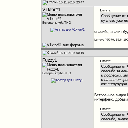
15.11.2010, 23:47
V1ktor#1
Цитата:
Сообщение от
ну я его уже п
Ветеран клуба THG
спасибо, значит б
________________
Lenovo Y5070, 15.6, 19
16.11.2010, 00:19
FuzzyL
Цитата:
Сообщение от
спасибо за ва
Ветеран клуба THG
и последний м
я на интел гра
как ситуауция
Встроенное видео 
интерфейс, добави
Цитата:
Сообщение от
спасибо, знач