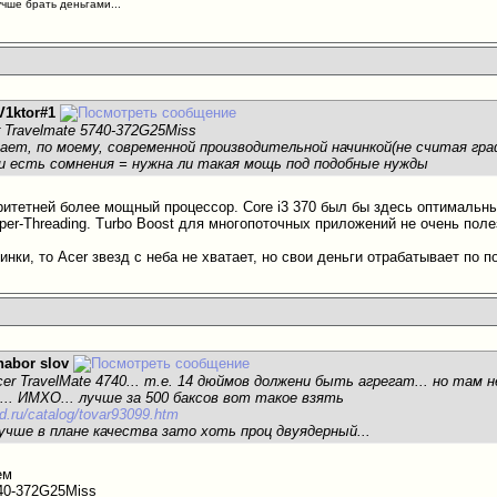
учше брать деньгами...
V1ktor#1
r Travelmate 5740-372G25Miss
ет, по моему, современной производительной начинкой(не считая графи
 - и есть сомнения = нужна ли такая мощь под подобные нужды
итетней более мощный процессор. Core i3 370 был бы здесь оптимальным
per-Threading. Turbo Boost для многопоточных приложений не очень поле
нки, то Acer звезд с неба не хватает, но свои деньги отрабатывает по 
nabor slov
er TravelMate 4740... т.е. 14 дюймов должени быть агрегат... но там 
... ИМХО... лучше за 500 баксов вот такое взять
rd.ru/catalog/tovar93099.htm
лучше в плане качества зато хоть проц двуядерный...
ем
740-372G25Miss