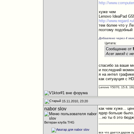
http://www.compute
хуже чем
Lenovo IdeaPad G55
http://www.regard.r
тем более что у Ле
поэтому подобный 
Добавлено через 4 ми
Цитата:
Сообщение от
Acer звезд с 
спасибо за ваше м
и последний момен
я на интел графике
как ситуауция с H
________________
Lenovo Y5070, 15.6, 19
15.11.2010, 23:20
nabor slov
как чем хуже... це
ядер больше было.
...но ты б это бюд
________________
Ветеран клуба THG
все что дается даром л