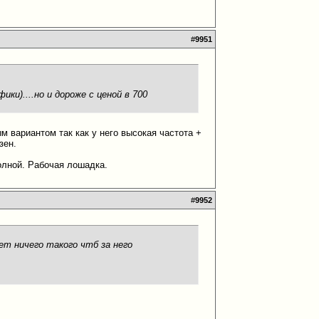
#
9951
ки)....но и дороже с ценой в 700
 вариантом так как у него высокая частота +
зен.
полной. Рабочая лошадка.
#
9952
нет ничего такого чтб за него