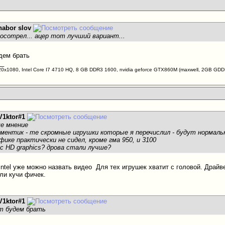
nabor slov
росотрел... ацер тот лучший вариант...
удем брать
__
20х1080, Intel Core I7 4710 HQ, 8 GB DDR3 1600, nvidia geforce GTX860M (maxwell, 2GB G
V1ktor#1
ше мнение
оментик - те скромные игрушки которые я перечислил - будут нормаль
фике практически не сидел, кроме гма 950, и 3100
 с HD graphics? дрова стали лучше?
Intel уже можно назвать видео
Для тех игрушек хватит с головой. Драйв
ли кучи фичек.
V1ktor#1
ит будем брать