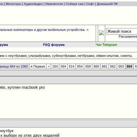
ты
|
Мониторы
|
Аудио/видео
|
Накопители
|
Собери сам
|
Софт
|
Домашний ПК
альные компьютеры и другие мобильные устройства.
>
Расширенн
рума
FAQ форума
Чат Telegram
ем с ноутбуками, ультрабуками, субноутбуками, нетбуками, обмен опытом, советы.
аница 664 из 1060
«
Первая
<
164
564
614
654
659
660
661
662
663
664
6
бо, куплен macbook pro
ноутбук
к выбору из этих двух моделей