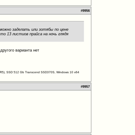
#
9956
м можно заделать или зотябы по цене
что 13 листиов прайса на ночь глядя
.и другого варианта нет
DDR5), SSD 512 Gb Transcend SSD370S, Windows 10 х64
#
9957