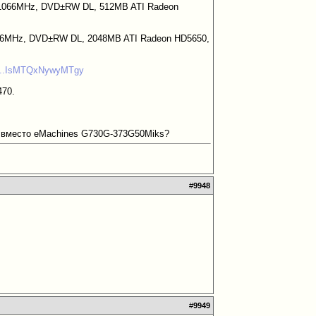
SB 1066MHz, DVD±RW DL, 512MB ATI Radeon
 1066MHz, DVD±RW DL, 2048MB ATI Radeon HD5650,
u.h...IsMTQxNywyMTgy
470.
ть вместо eMachines G730G-373G50Miks?
#
9948
#
9949