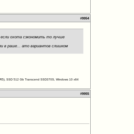
#
9954
что если охота сэкономить то лучше
ли в раше... ато вариантов слишком
DDR5), SSD 512 Gb Transcend SSD370S, Windows 10 х64
#
9955