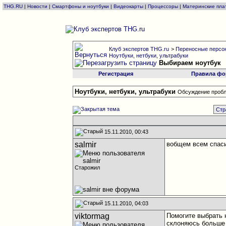
THG.RU
|
Новости
|
Смартфоны и ноутбуки
|
Видеокарты
|
Процессоры
|
Материнские пла
Клуб экспертов THG.ru
>
Переносные персон
Ноутбуки, нетбуки, ультрабуки
Выбираем ноутбук
Регистрация
Правила фо
Ноутбуки, нетбуки, ультрабуки
Обсуждение пробл
Стр
15.11.2010, 00:43
salmir
вобщем всем спаси
Старожил
15.11.2010, 04:03
viktormag
Помогите выбрать 
склоняюсь больше 