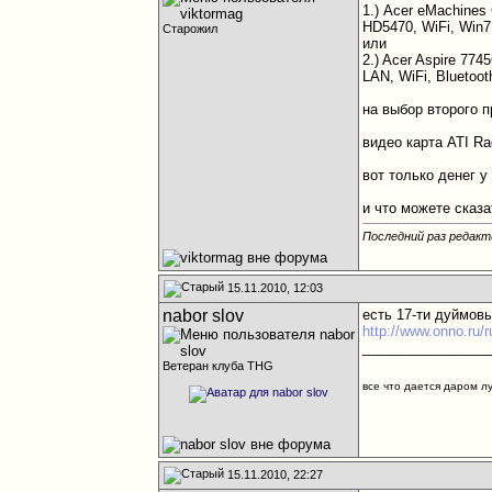
1.) Acer eMachine
HD5470, WiFi, Win
Старожил
или
2.) Acer Aspire 7
LAN, WiFi, Bluetoo
на выбор второго 
видео карта ATI R
вот только денег у
и что можете сказ
Последний раз редакти
15.11.2010, 12:03
nabor slov
есть 17-ти дуймовы
http://www.onno.ru/
________________
Ветеран клуба THG
все что дается даром л
15.11.2010, 22:27