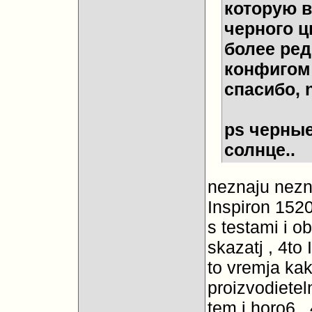
которую в
черного ц
более ред
конфигом 
спасибо,
ps черные
солнце..
neznaju nezna
Inspiron 1520 
s testami i o
skazatj , 4to
to vremja ka
proizvodieteln
tem i horo6 ,