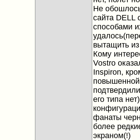
Не обошлось
сайта DELL 
способами и
удалось(пере
вытащить из
Кому интерес
Vostro оказ
Inspiron, кр
повышенной 
подтвердилис
его типа нет)
конфигурации
фанаты черн
более редкие
экраном(!)