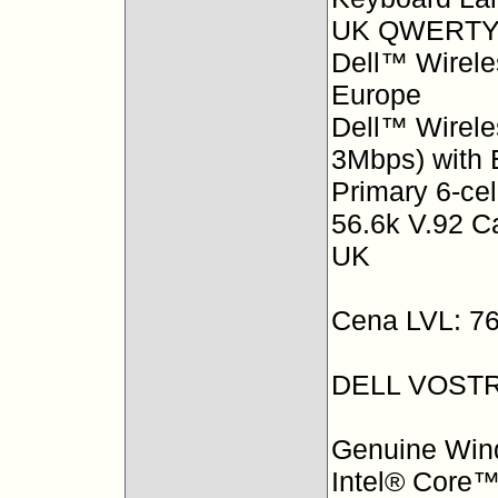
UK QWERT
Dell™ Wirele
Europe
Dell™ Wirele
3Mbps) with
Primary 6-cel
56.6k V.92 C
UK
Cena LVL: 7
DELL VOSTR
Genuine Wind
Intel® Core™