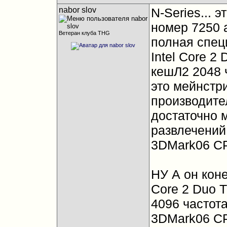
nabor slov
N-Series... 
номер 7250 а
Ветеран клуба THG
полная спе
Intel Core 
кешЛ2 2048 
это мейнстри
производител
достаточно 
развлечений.
3DMark06 CP
НУ А он кон
Core 2 Duo 
4096 частот
3DMark06 CP