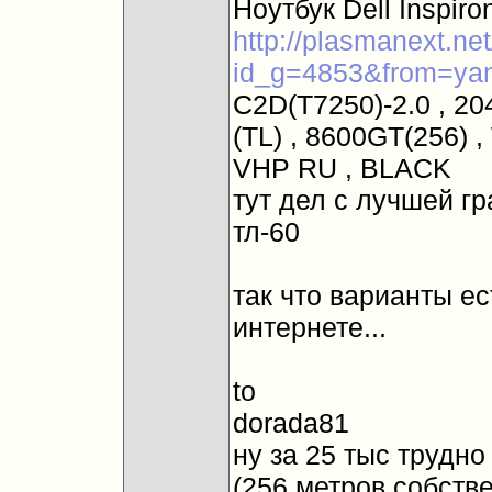
Ноутбук Dell Inspiro
http://plasmanext.ne
id_g=4853&from=ya
C2D(T7250)-2.0 , 204
(TL) , 8600GT(256) ,
VHP RU , BLACK
тут дел с лучшей г
тл-60
так что варианты ес
интернете...
to
dorada81
ну за 25 тыс трудно
(256 метров собств