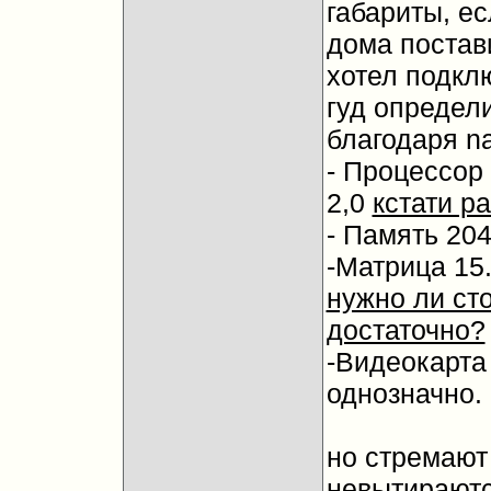
габариты, е
дома постав
хотел подклю
гуд определ
благодаря na
- Процессор
2,0
кстати р
- Память 20
-Матрица 15
нужно ли ст
достаточно?
-Видеокарта
однозначно.
но стремают
невытираютс