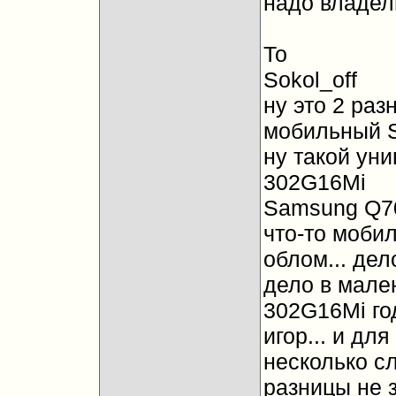
надо владель
То
Sokol_off
ну это 2 разн
мобильный 
ну такой ун
302G16Mi
Samsung Q70
что-то мобил
облом... дел
дело в мален
302G16Mi год
игор... и дл
несколько с
разницы не з