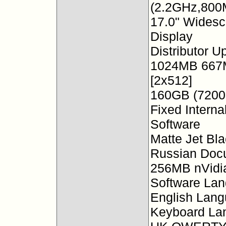
(2.2GHz,800
17.0" Wides
Display
Distributor U
1024MB 667
[2x512]
160GB (7200
Fixed Intern
Software
Matte Jet Bl
Russian Docu
256MB nVidi
Software La
English Lan
Keyboard La