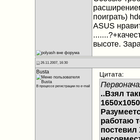
расширением
поиграть) hd
ASUS нравитс
.......?+кач
высоте. Зар
26.11.2007, 16:30
Busta
Цитата:
Первонача
В процессе регистрации по e-mail
..Взял так
1650x1050
Разумеетс
работаю т
постевил 
несовмест