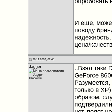
опробовать е
И еще, може
поводу брен
надежность,
цена/качество.
26.11.2007, 02:45
Jagger
..Взял таки 
GeForce 86
Старожил
Разумеется, 
только в ХР)
образом, сл
подтвердили
нет, полет 