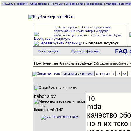
THG.RU
|
Новости
|
Смартфоны и ноутбуки
|
Видеокарты
|
Процессоры
|
Материнские пла
Клуб экспертов THG.ru
>
Переносные
персональные компьютеры и другие
мобильные устройства.
>
Ноутбуки, нетбуки,
ультрабуки
Выбираем ноутбук
FAQ 
Регистрация
Правила форума
Ноутбуки, нетбуки, ультрабуки
Обсуждение проблем с н
Страница 77 из 1060
«
Первая
<
27
67
7
25.11.2007, 18:55
nabor slov
То
mda
Ветеран клуба THG
качество сбо
но я их токо