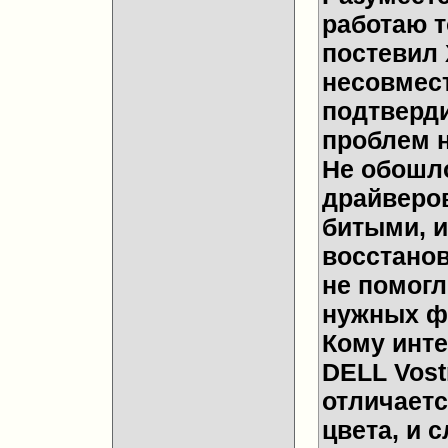
работаю т
постевил 
несовмест
подтверди
проблем н
Не обошло
драйверов
битыми, и
восстанов
не помогл
нужных ф
Кому инте
DELL Vost
отличаетс
цвета, и 