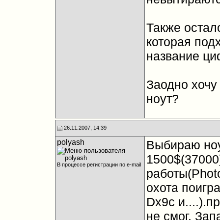
Также остал
которая под
название ци
Заодно хочу 
ноут?
26.11.2007, 14:39
polyash
Выбираю ноу
1500$(37000
В процессе регистрации по e-mail
работы(Photo
охота поигр
Dx9c и....).
не смог. Зап