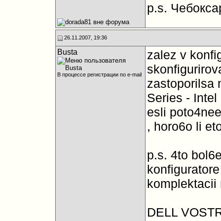
p.s. Чебокса
26.11.2007, 19:36
Busta
zalez v konfi
skonfigurirov
В процессе регистрации по e-mail
zastoporilsa 
Series - Int
esli poto4nee
, horo6o li et
p.s. 4to bol6
konfiguratore 
komplektacii
DELL VOSTR