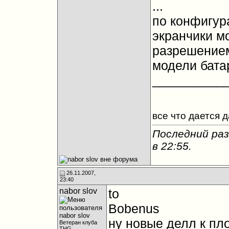
...
по конфигур
экранчики м
разрешением
модели бата
__________
все что дается 
Последний раз 
в
22:55
.
26.11.2007,
23:40
nabor slov
to
Bobenus
ну новые делл к пл
Ветеран клуба
THG