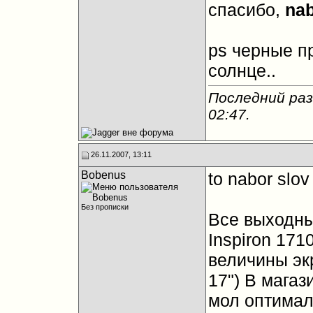
спасибо,
nab
ps черные п
солнце..
Последний раз
02:47
.
26.11.2007, 13:11
Bobenus
to nabor slov
Без прописки
Все выходны
Inspiron 171
величины эк
17") В магаз
мол оптимал