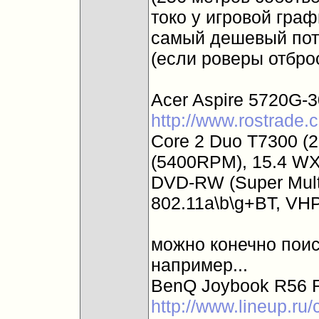
токо у игровой графи
самый дешевый поте
(если роверы отбро
Acer Aspire 5720G-
http://www.rostrade
Core 2 Duo T7300 (
(5400RPM), 15.4 W
DVD-RW (Super Multi
802.11a\b\g+BT, VHP 
можно конечно поис
например...
BenQ Joybook R56 R
http://www.lineup.ru