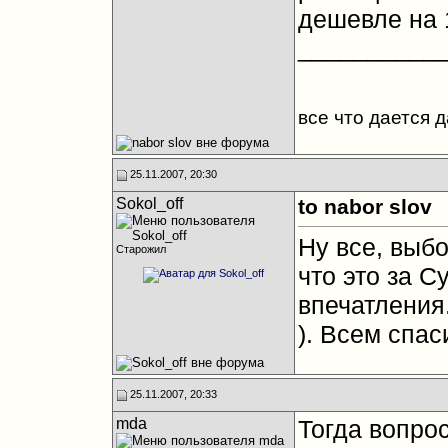
дешевле на 
__________
все что дается 
25.11.2007, 20:30
Sokol_off
to nabor slov
Ну все, выб
Старожил
что это за Су
впечатления
). Всем спас
25.11.2007, 20:33
mda
Тогда вопро