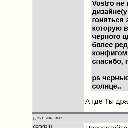
Vostro не
дизайне(у 
гоняться 
которую в
черного ц
более ред
конфигом 
спасибо,
ps черные
солнце..
А где Ты др
26.11.2007, 18:17
dorada81