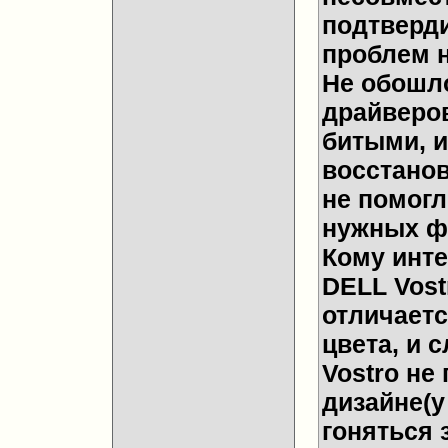
подтверди
проблем н
Не обошло
драйверов
битыми, и
восстанов
не помогл
нужных ф
Кому инте
DELL Vost
отличаетс
цвета, и 
Vostro не
дизайне(у 
гоняться 