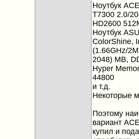
Ноутбук ACE
T7300 2.0/2
HD2600 512M
Ноутбук ASU
ColorShine, 
(1.66GHz/2MB
2048) MB, D
Hyper Memor
44800
и т.д.
Некоторые м
Поэтому наи
вариант ACE
купил и пода