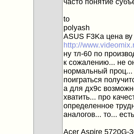
часто понятие субъе
to
polyash
ASUS F3Ka цена ву 
http://www.videomix
ну тл-60 по произво
к сожалению... не он
нормальный проц... 
поиграться получитс
а для дх9с возможно
хватить... про качес
определенное трудно
аналогов... то... ест
Acer Aspire 5720G-