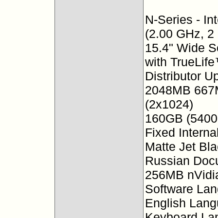
N-Series - I
(2.00 GHz, 2
15.4" Wide S
with TrueLif
Distributor U
2048MB 667
(2x1024)
160GB (5400
Fixed Intern
Matte Jet Bl
Russian Docu
256MB nVidi
Software La
English Lan
Keyboard La