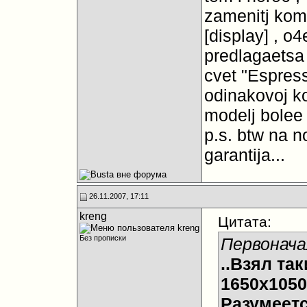
zamenitj komp
[display] , o
predlagaetsa
cvet "Espress
odinakovoj ko
modelj bolee
p.s. btw na n
garantija...
26.11.2007, 17:11
kreng
Цитата:
Без прописки
Первонача
..Взял так
1650x1050
Разумеетс