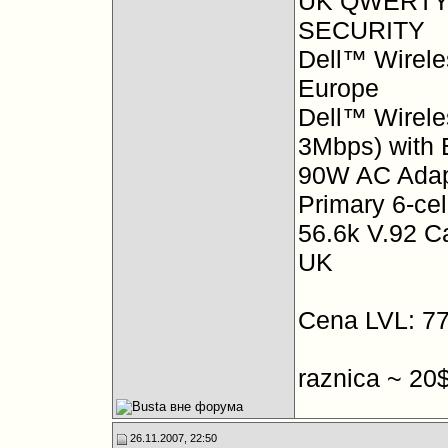
UK QWERT
SECURITY
Dell™ Wirele
Europe
Dell™ Wirele
3Mbps) with
90W AC Adap
Primary 6-cel
56.6k V.92 C
UK
Cena LVL: 7
raznica ~ 20
26.11.2007, 22:50