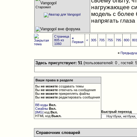
своему опыту, ч
нагружающее сис
Старожил
модель с более
напрягать глаза
Страница
«
805 из
<
305
705
755
795
800
80
Первая
1060
«
Предыдущ
Здесь присутствуют: 51
(пользователей: 0 , гостей: 5
Ваши права в разделе
Вы
не можете
создавать темы
Вы
не можете
отвечать на сообщения
Вы
не можете
прикреплять файлы
Вы
не можете
редактировать сообщения
BB коды
Вкл.
Смайлы
Вкл.
Быстрый переход
[IMG]
код
Вкл.
HTML код
Выкл.
Справочник словарей