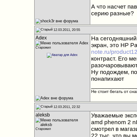
А что насчет па
серию разные?
12.03.2011, 20:55
Adex
На сегодняшний 
экран, это HP Pa
Старожил
note.ru/product1
контраст. Его м
разочаровывают
Ну подождем, п
понапихают
_____________
Не стоит бегать от сн
12.03.2011, 22:32
aleksb
Уважаемые экспе
amd phenom 2 n83
смотрел в магаз
Старожил
22 тыс. что вы 