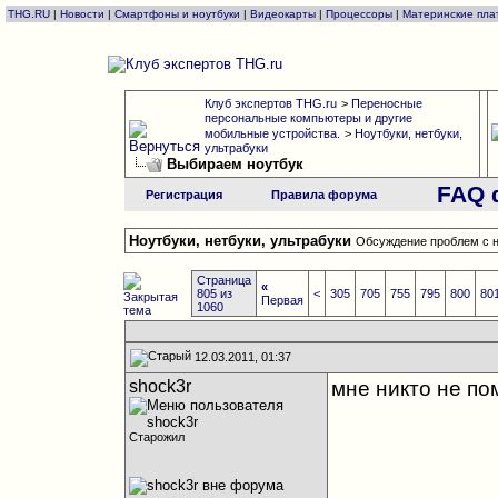
THG.RU
|
Новости
|
Смартфоны и ноутбуки
|
Видеокарты
|
Процессоры
|
Материнские пла
Клуб экспертов THG.ru
>
Переносные
персональные компьютеры и другие
мобильные устройства.
>
Ноутбуки, нетбуки,
ультрабуки
Выбираем ноутбук
FAQ 
Регистрация
Правила форума
Ноутбуки, нетбуки, ультрабуки
Обсуждение проблем с н
Страница
«
805 из
<
305
705
755
795
800
80
Первая
1060
12.03.2011, 01:37
shock3r
мне никто не п
Старожил