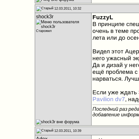
12.03.2011, 10:32
shock3r
FuzzyL
В принципе спеш
очень в теме пр
Старожил
лета или до осе
Видел этот Ацер 
него ужасный эк
Да и дизай у не
ещё проблема с 
нарваться. Луч
Если уже ждать 
Pavilion dv7
, на
Последний раз реда
добавление информ
12.03.2011, 10:39
Adex