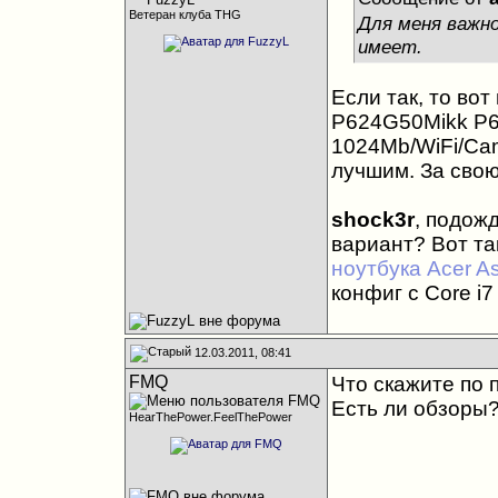
Ветеран клуба THG
Для меня важно
имеет.
Если так, то вот
P624G50Mikk P6
1024Mb/WiFi/Cam
лучшим. За свою
shock3r
, подож
вариант? Вот та
ноутбука Acer A
конфиг с Core 
12.03.2011, 08:41
FMQ
Что скажите по
Есть ли обзоры?
HearThePower.FeelThePower