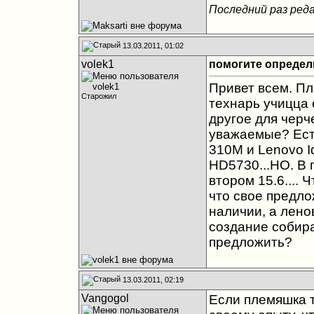
Последний раз реда
13.03.2011, 01:02
volek1
помогите определ
Привет всем. Пл
Старожил
технарь учицца 
другое для черче
уважаемые? Ест
310М и Lenovo I
HD5730...НО. В 
втором 15.6....
что свое предло
наличии, а лено
создание собира
предложить?
13.03.2011, 02:19
Vangogol
Если племяшка т