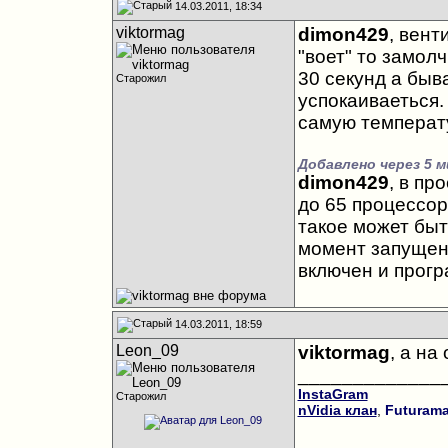
14.03.2011, 18:34
viktormag
dimon429
, вент
"воет" то замол
30 секунд а быва
Старожил
успокаиваеться.
самую температ
Добавлено через 5 м
dimon429
, в пр
до 65 процессор 
такое может быт
момент запущен 
включен и прог
14.03.2011, 18:59
Leon_09
viktormag
, а на
_____________
InstaGram
Старожил
nVidia клан
,
Futurama