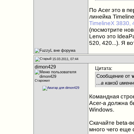
По Acer это в п
линейка Timelin
TimelineX 3830, 
(посмотрите нов
Lenvo это IdeaP
520, 420...). Я в
15.03.2011, 07:44
dimon429
Цитата:
Сообщение от
Старожил
...а какой имен
Командная строк
Acer-а должна б
Windows.
Скачайте beta-
много чего еще 