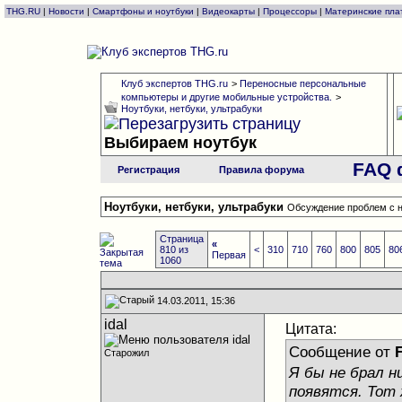
THG.RU
|
Новости
|
Смартфоны и ноутбуки
|
Видеокарты
|
Процессоры
|
Материнские пла
Клуб экспертов THG.ru
>
Переносные персональные
компьютеры и другие мобильные устройства.
>
Ноутбуки, нетбуки, ультрабуки
Выбираем ноутбук
FAQ 
Регистрация
Правила форума
Ноутбуки, нетбуки, ультрабуки
Обсуждение проблем с н
Страница
«
810 из
<
310
710
760
800
805
80
Первая
1060
14.03.2011, 15:36
idal
Цитата:
Сообщение от
Старожил
Я бы не брал н
появятся. Тот 