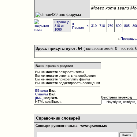
_____________
Моего кота звали Мод
Страница
«
810 из
<
310
710
760
800
805
80
Первая
1060
«
Предыдущ
Здесь присутствуют: 64
(пользователей: 0 , гостей: 6
Ваши права в разделе
Вы
не можете
создавать темы
Вы
не можете
отвечать на сообщения
Вы
не можете
прикреплять файлы
Вы
не можете
редактировать сообщения
BB коды
Вкл.
Смайлы
Вкл.
Быстрый переход
[IMG]
код
Вкл.
HTML код
Выкл.
Справочник словарей
Словари русского языка - www.gramota.ru