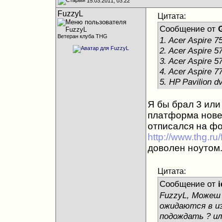
15.03.2011, 03:22
FuzzyL
Цитата:
Сообщение от
G
Ветеран клуба THG
1. Acer Aspire
2. Acer Aspire 
3. Acer Aspire 
4. Acer Aspire 
5. HP Pavilion 
Я бы брал 3 или 
платформа новей
отписался на ф
http://www.thg.r
доволен ноутом
Цитата:
Сообщение от
i
FuzzyL, Можеш 
ожидаются в из
подождать ? ил