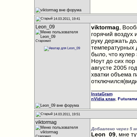
14.03.2011, 19:41
Leon_09
viktormag
, Вооб
горячий воздух 
руку держать дол
Старожил
температурных д
было, что кулер
Ноут до сих пор 
августе 2005 го
хватки объема п
отключился(види
_____________
InstaGram
nVidia клан
,
Futurama
14.03.2011, 19:51
viktormag
Добавлено через 5 м
Leon_09
, мне т
Старожил