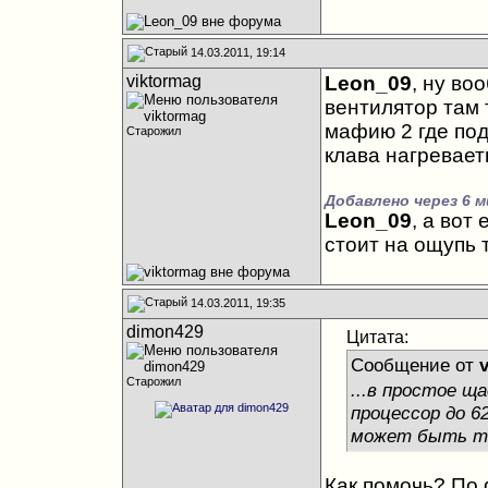
14.03.2011, 19:14
viktormag
Leon_09
, ну во
вентилятор там 
мафию 2 где под
Старожил
клава нагревает
Добавлено через 6 м
Leon_09
, а вот
стоит на ощупь 
14.03.2011, 19:35
dimon429
Цитата:
Сообщение от
Старожил
...в простое щ
процессор до 62
может быть то
Как помочь? По 