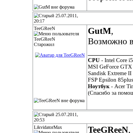
25.07.2011,
20:17
TeeGReeN
GutM
,
Возможно 
Старожил
__________
CPU
- Intel Core i
MSI GeForce GTX
Sandisk Extreme I
FSP Epsilon 85plu
Ноутбук
- Acer T
(Спасибо за помо
25.07.2011,
20:53
LikvidatorMax
TeeGReeN
,