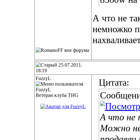
А что не т
немножко п
нахваливает
25.07.2011,
18:19
FuzzyL
Цитата:
Сообщени
Ветеран клуба THG
А что не 
Можно не
продавец 