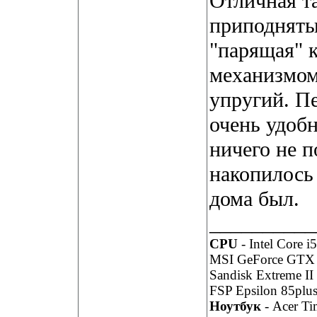
Отличная т
приподняты
"парящая" 
механизмом
упругий. Пе
очень удобн
ничего не п
накопилось 
дома был.
__________
CPU
- Intel Core i
MSI GeForce GTX
Sandisk Extreme I
FSP Epsilon 85plu
Ноутбук
- Acer T