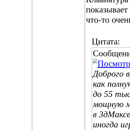
показывает 
что-то очен
Цитата:
Сообщени
Доброго в
как полн
до 55 ты
мощную м
в 3дМакс
иногда иг