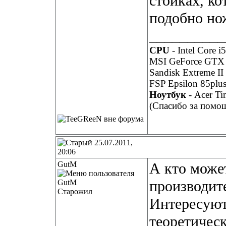
стойках, к
подобно но
__________
CPU
- Intel Core i
MSI GeForce GTX
Sandisk Extreme I
FSP Epsilon 85plu
Ноутбук
- Acer T
(Спасибо за помо
25.07.2011,
20:06
GutM
А кто может
производит
Старожил
Интересуют
теоретичес