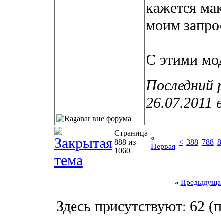
кажется ма
моим запрос
С этими мод
Последний 
26.07.2011 
Страница
«
888 из
<
388
788
8
Первая
1060
«
Предыдущая
Здесь присутствуют: 62
(п