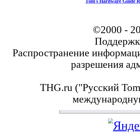
Tom's Hardware Guide R
©2000 - 2
Поддержк
Распространение информаци
разрешения ад
THG.ru ("Русский Tom'
международну