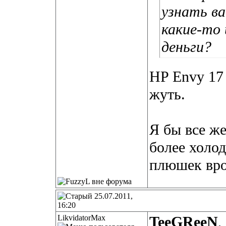
узнать в
какие-то
деньги?
HP Envy 17 
жуть.
Я бы все же
более холод
плюшек вро
25.07.2011,
16:20
LikvidatorMax
TeeGReeN
,