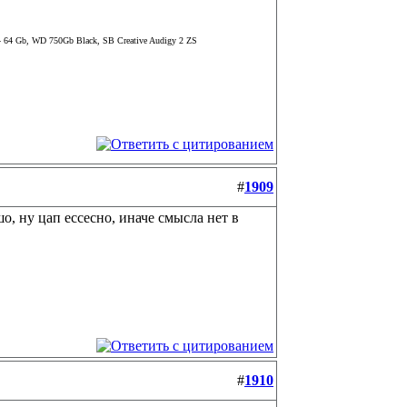
64 Gb, WD 750Gb Black, SB Creative Audigy 2 ZS
#
1909
, ну цап ессесно, иначе смысла нет в
#
1910