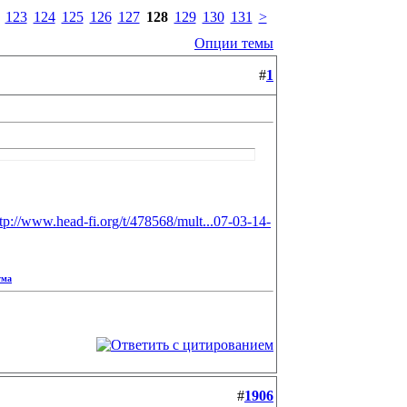
123
124
125
126
127
128
129
130
131
>
Опции темы
#
1
tp://www.head-fi.org/t/478568/mult...07-03-14-
ума
#
1906