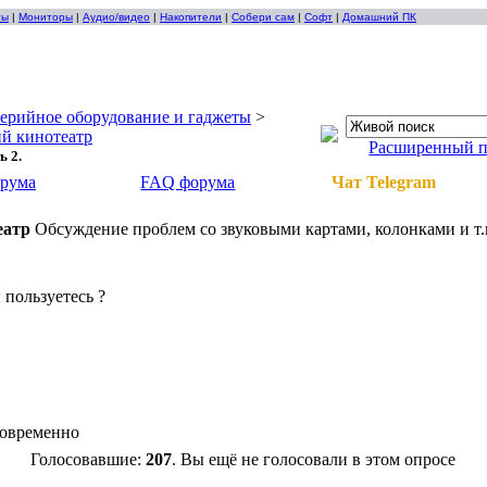
ты
|
Мониторы
|
Аудио/видео
|
Накопители
|
Собери сам
|
Софт
|
Домашний ПК
ерийное оборудование и гаджеты
>
й кинотеатр
Расширенный 
ь 2.
орума
FAQ форума
Чат Telegram
еатр
Обсуждение проблем со звуковыми картами, колонками и т.
пользуетесь ?
новременно
Голосовавшие:
207
. Вы ещё не голосовали в этом опросе