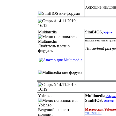
Хорошие наушник
14.11.2019,
16:12
Multimedia
SimBIOS
,
Оффтоп
______________
Пользователь лишён права 
Любитель плотно
Последний раз ре
флудить
14.11.2019,
16:19
Yolenzo
Multimedia
,
Оффто
SimBIOS
,
Оффтоп
______________
Ведущий эксперт:
Мастерская Yolenz
YOLENZO.RU
моддинг