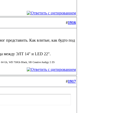
#
1916
ог представить. Как влитые, как будто под
ца между ЭЛТ 14" и LED 22".
64 Gb, WD 750Gb Black, SB Creative Audigy 2 ZS
#
1917