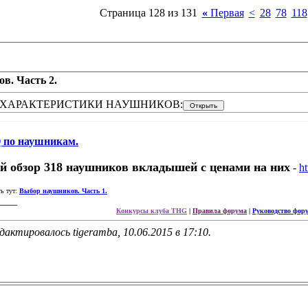
Страница 128 из 131
«
Первая
<
28
78
118
в. Часть 2.
ХАРАКТЕРИСТИКИ НАУШНИКОВ:
 по наушникам.
й обзор 318 наушников вкладышей с ценами на них
-
ht
ь тут:
Выбор наушников. Часть 1.
____
Конкурсы клуба THG
|
Правила форума
|
Руководство фор
дактировалось tigeramba, 10.06.2015 в
17:10
.