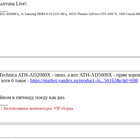
Aurvana Live!.
____
TJ2 4200МГц, 2х Samsung DDR4 8 Гб 2133 МГц, ASUS Phoenix GeForce GTX 1050 Ti, SSD Crucial M4 
-Technica ATH-AD2000X - овно, а вот ATH-AD5000X - прям хорошо
хотя б такое -
https://market.yandex.ru/product--ts...56163&clid=698
дейвом в пятницу поеду как раз.
____
o
| Эксклюзивные компьютеры. VIP сборка.