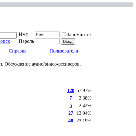
Имя
Запомнить?
поиск
Пароль
Справка
Пользователи
п. Обсуждение аудио/видео-ресиверов,
120
57.97%
7
3.38%
5
2.42%
27
13.04%
48
23.19%