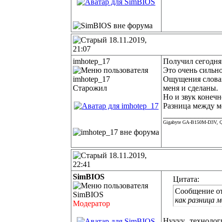
18.11.2019,
21:07
imhotep_17
Получил сегодня 
Это очень сильн
Ощущения словами
Старожил
меня и сделаны.
Но и звук конечн
Разница между м
______________
Gigabyte GA-B150M-D3V, Q
18.11.2019,
22:41
SimBIOS
Цитата:
Сообщение о
как разница 
Модератор
Нуууу...техноло