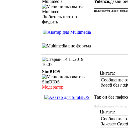
Multimedia
Yolenzo
,давай бе
______________
Пользователь лишён права 
Любитель плотно
флудить
14.11.2019,
16:07
SimBIOS
Цитата:
Сообщение о
давай без па
Модератор
Так он без пафос
Добавлено через 48 секунд
Цитата:
Сообщение о
Заказал Creati