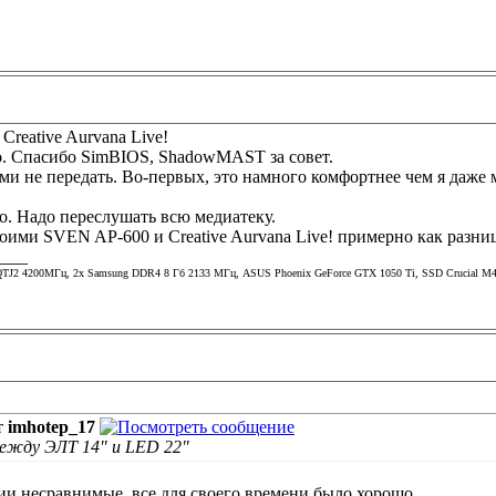
Creative Aurvana Live!
о. Спасибо SimBIOS, ShadowMAST за совет.
 не передать. Во-первых, это намного комфортнее чем я даже м
о. Надо переслушать всю медиатеку.
оими SVEN AP-600 и Creative Aurvana Live! примерно как разни
____
TJ2 4200МГц, 2х Samsung DDR4 8 Гб 2133 МГц, ASUS Phoenix GeForce GTX 1050 Ti, SSD Crucial M4 
т
imhotep_17
между ЭЛТ 14" и LED 22"
гии несравнимые, все для своего времени было хорошо