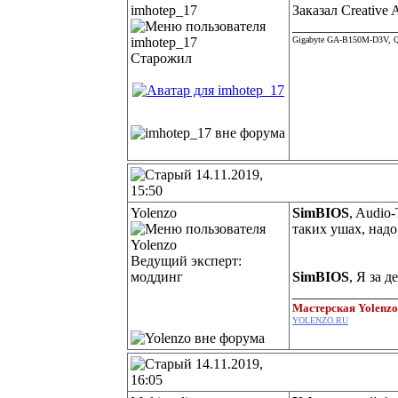
imhotep_17
Заказал Creative 
______________
Gigabyte GA-B150M-D3V, Q
Старожил
14.11.2019,
15:50
Yolenzo
SimBIOS
, Audio
таких ушах, надо 
Ведущий эксперт:
моддинг
SimBIOS
, Я за 
______________
Мастерская Yolenz
YOLENZO.RU
14.11.2019,
16:05