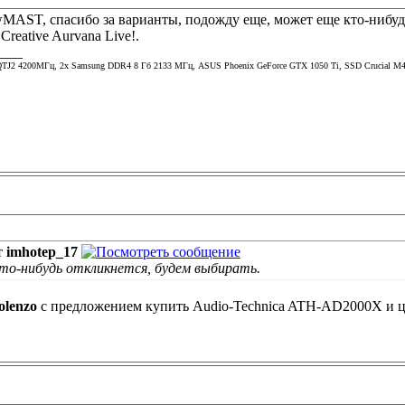
MAST, спасибо за варианты, подожду еще, может еще кто-нибудь
reative Aurvana Live!.
____
TJ2 4200МГц, 2х Samsung DDR4 8 Гб 2133 МГц, ASUS Phoenix GeForce GTX 1050 Ti, SSD Crucial M4 
т
imhotep_17
о-нибудь откликнется, будем выбирать.
olenzo
с предложением купить Audio-Technica ATH-AD2000X и ца