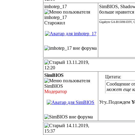
imhotep_17
SimBIOS, Shadow
больше нравится C
______________
Старожил
Gigabyte GA-B150M-D3V, Q
13.11.2019,
12:20
SimBIOS
Цитата:
Сообщение о
может еще кт
Модератор
Угу..Подождем
Y
14.11.2019,
15:37