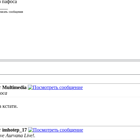
з пафоса
____
писать сообщения
т
Multimedia
фоса
а кстати.
т
imhotep_17
ve Aurvana Live!.