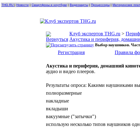
THG.RU
|
Новости
|
Смартфоны и ноутбуки
|
Видеокарты
|
Процессоры
|
Материнские пла
Клуб экспертов THG.ru
>
Периф
Акустика и периферия, домашни
Выбор наушников. Част
Регистрация
Правила ф
Акустика и периферия, домашний кинот
аудио и видео плееров.
Результаты опроса
: Какими наушниками вы 
полноразмерные
накладные
вкладыши
вакуумные ("затычки")
использую несколько типов наушников од