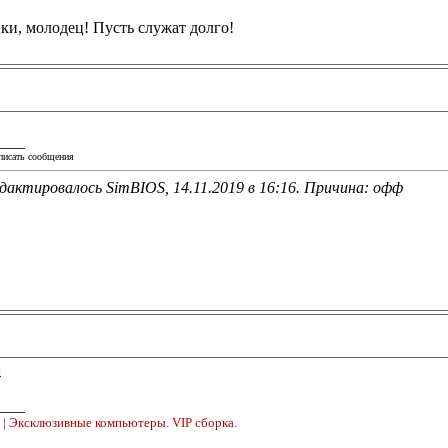
и, молодец! Пусть служат долго!
____
писать сообщения
дактировалось SimBIOS, 14.11.2019 в
16:16
. Причина: офф
п
____
o
| Эксклюзивные компьютеры. VIP сборка.