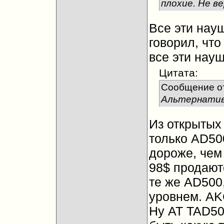
плохие. Не в
Все эти науш
говорил, чт
все эти нау
Цитата:
Сообщение о
Альтернатив 
Из открытых 
только AD50
дороже, чем
98$ продаютс
те же AD500,
уровнем. AK
Ну AT TAD50