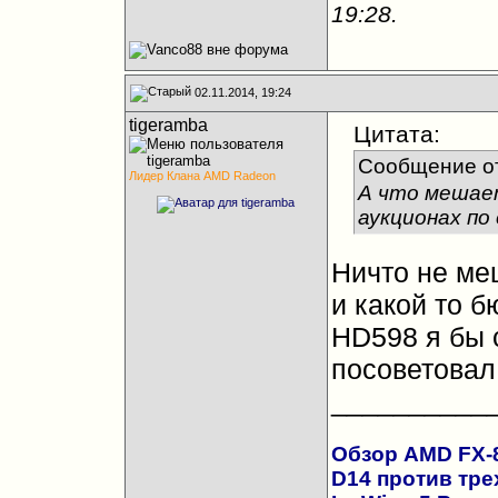
19:28
.
02.11.2014, 19:24
tigeramba
Цитата:
Сообщение о
Лидер Клана AMD Radeon
А что мешае
аукционах по
Ничто не ме
и какой то б
HD598 я бы 
посоветовал
__________
Обзор AMD FX-83
D14 против трех