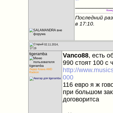
__________
Конк
Последний раз
в
17:10
.
02.11.2014,
17:19
tigeramba
Vanco88
, есть 
990 стоят 100 с 
http://www.music
Лидер Клана AMD
Radeon
000
116 евро я ж го
при большом зак
договоритса