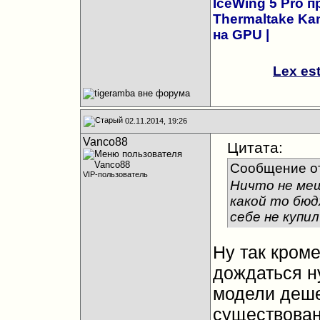
IceWing 5 Pro 
Thermaltake Kan
на GPU
|
Lex es
02.11.2014, 19:26
Vanco88
Цитата:
Сообщение о
VIP-пользователь
Ничто не меш
какой то бюд
себе не купи
Ну так кром
дождаться н
модели деше
существован