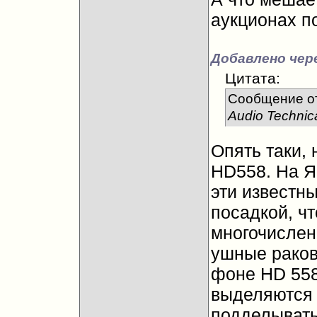
аукционах п
Добавлено чере
Цитата:
Сообщение о
Audio Techni
Опять таки, 
HD558. На Я
эти известн
посадкой, ч
многочислен
ушные раков
фоне HD 558
выделяются 
подделывать