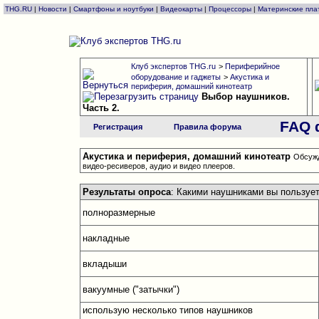
THG.RU
|
Новости
|
Смартфоны и ноутбуки
|
Видеокарты
|
Процессоры
|
Материнские пла
Клуб экспертов THG.ru
>
Периферийное
оборудование и гаджеты
>
Акустика и
периферия, домашний кинотеатр
Выбор наушников.
Часть 2.
FAQ 
Регистрация
Правила форума
Акустика и периферия, домашний кинотеатр
Обсужд
видео-ресиверов, аудио и видео плееров.
Результаты опроса
: Какими наушниками вы пользует
полноразмерные
накладные
вкладыши
вакуумные ("затычки")
использую несколько типов наушников