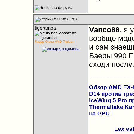
02.11.2014, 19:33
tigeramba
Vanco88
, я 
вообще моде
Лидер Клана AMD Radeon
и сам знаешь
Баеры 990 П
сходи посл
__________
Обзор AMD FX-83
D14 против трех
IceWing 5 Pro 
Thermaltake Kan
на GPU
|
Lex es