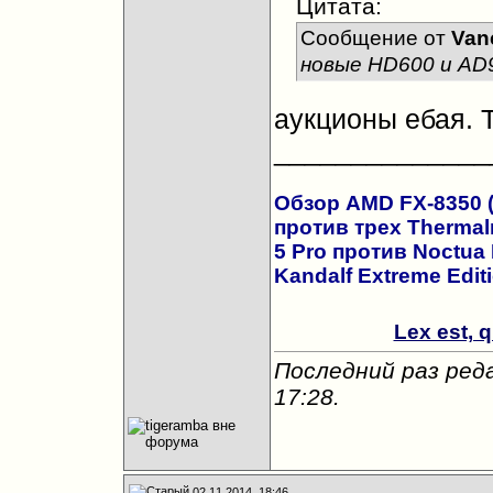
Цитата:
Сообщение от
Van
новые HD600 и AD9
аукционы ебая. 
______________
Обзор AMD FX-8350 (а
против трех Thermalr
5 Pro против Noctua
Kandalf Extreme Edit
Lex est,
Последний раз реда
17:28
.
02.11.2014, 18:46