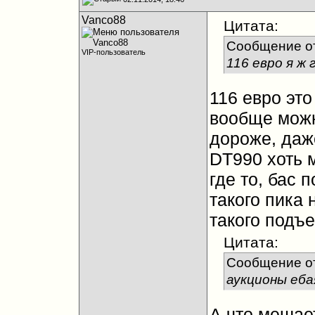
Vanco88
Цитата:
Сообщение о
VIP-пользователь
116 евро я ж 
116 евро это
вообще можн
дороже, даже
DT990 хоть 
где то, бас 
такого пика 
такого подъ
Цитата:
Сообщение о
аукционы еба
А что мешае