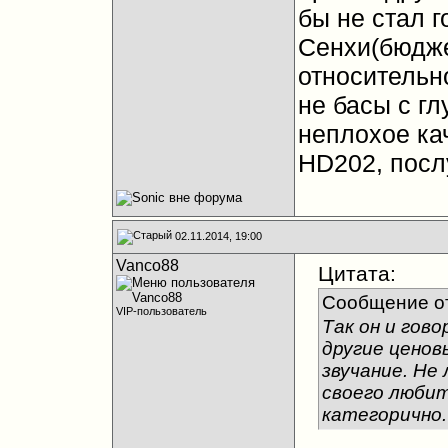
бы не стал г
Сенхи(бюдже
относительн
не басы с гл
неплохое кач
HD202, посл
02.11.2014, 19:00
Vanco88
Цитата:
Сообщение о
VIP-пользователь
Так он и гов
другие ценов
звучание. Не 
своего любит
категорично.