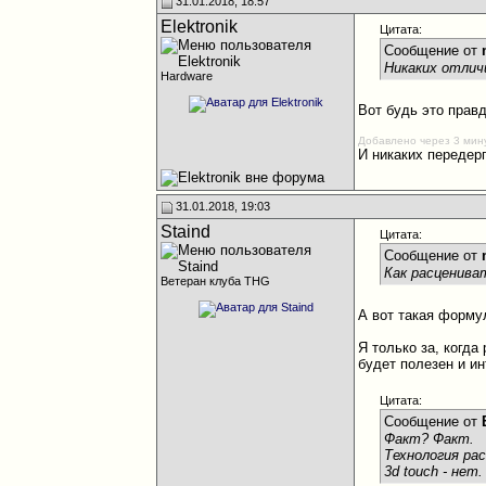
31.01.2018, 18:57
Elektronik
Цитата:
Сообщение от
Никаких отлич
Hardware
Вот будь это правд
Добавлено через 3 мин
И никаких передер
31.01.2018, 19:03
Staind
Цитата:
Сообщение от
Как расценива
Ветеран клуба THG
А вот такая формул
Я только за, когда
будет полезен и ин
Цитата:
Сообщение от
Факт? Факт.
Технология ра
3d touch - нет.