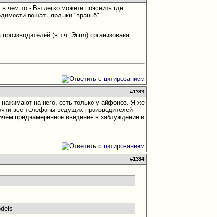
в чем то - Вы легко можете пояснить где
одимости вешать ярлыки "враньё".
 производителей (в т.ч. Эппл) организована
#
1383
й нажимают на него, есть только у айфонов. Я же
 почти все телефоны ведущих производителей
ричём преднамеренное введение в заблуждение в
#
1384
odels