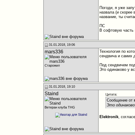
Погоди, я уже запу
назвала (и скорее 
название, ты счит
ПС
В софтовую часть 
31.01.2018, 19:06
mars336
Технология по кот
сендвича и самих 
Под сендвичем под
Старожил
Это одинаково у в
31.01.2018, 19:10
Staind
Цитата:
Сообщение от
Это одинаково
Ветеран клуба THG
Elektronik
, соглас