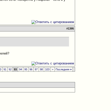
#
1395
телей?
0
91
92
93
94
95
96
97
98
103
>
Последняя
»