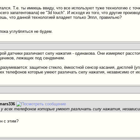
тался. Т.е. ты имеешь ввиду, что все используют туже технологию с то
всего запатентовала) ее "3d touch". И исходя из того, что другие произв
аешь, что данной технологией владеет только Эппл, правильно?
пока углубляться не будем.
орой датчики различают силу нажатия - одинакова. Они измеряют расст
дачиков, лежащих под сендвичем.
разумевается: защитное стекло, ёмкостной сенсор касания, дисплей (у
сех телефонов которые умеют различать силу нажатия, независимо от их
mars336
 у всех телефонов которые умеют различать силу нажатия, независи
ен с этим?