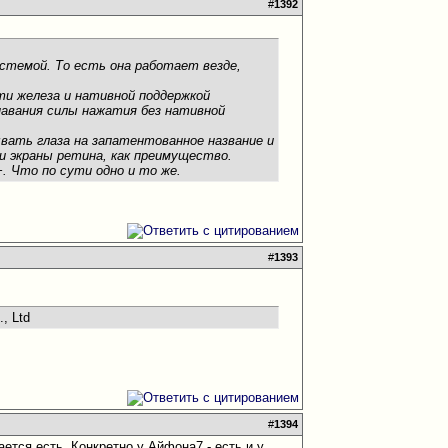
#
1392
стемой. То есть она работает везде,
ти железа и нативной поддержкой
навания силы нажатия без нативной
ывать глаза на запатентованное название и
и экраны ретина, как преимущество.
+. Что по сути одно и то же.
#
1393
, Ltd
#
1394
ается есть. Конкретно у Айфона7 - есть и у