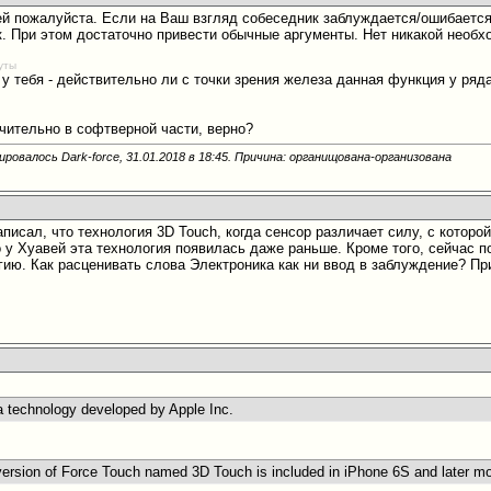
ней пожалуйста. Если на Ваш взгляд собеседник заблуждается/ошибается 
ак. При этом достаточно привести обычные аргументы. Нет никакой необх
уты
 у тебя - действительно ли с точки зрения железа данная функция у ряда
ючительно в софтверной части, верно?
ровалось Dark-force, 31.01.2018 в
18:45
. Причина: органищована-организована
аписал, что технология 3D Touch, когда сенсор различает силу, с которо
о у Хуавей эта технология появилась даже раньше. Кроме того, сейчас
гию. Как расценивать слова Электроника как ни ввод в заблуждение? П
a technology developed by Apple Inc.
version of Force Touch named 3D Touch is included in iPhone 6S and later m