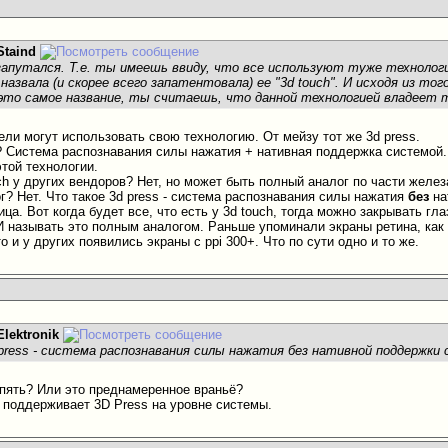
Staind
 запутался. Т.е. ты имеешь ввиду, что все используют туже технолог
назвала (и скорее всего запатентовала) ее "3d touch". И исходя из то
это самое название, ты считаешь, что данной технологией владеет т
ели могут использовать свою технологию. От мейзу тот же 3d press.
h? Система распознавания силы нажатия + нативная поддержка системой.
этой технологии.
ch у других вендоров? Нет, но может быть полный аналог по части желез
г? Нет. Что такое 3d press - система распознавания силы нажатия
без
на
ца. Вот когда будет все, что есть у 3d touch, тогда можно закрывать гл
 И называть это полным аналогом. Раньше упоминали экраны ретина, как
 и у других появились экраны с ppi 300+. Что по сути одно и то же.
Elektronik
press - система распознавания силы нажатия без нативной поддержки
пять? Или это преднамеренное враньё?
у поддерживает 3D Press на уровне системы.