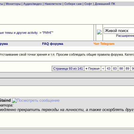
ты
|
Мониторы
|
Аудио/видео
|
Накопители
|
Собери сам
|
Софт
|
Домашний ПК
е темы и другие activity.
>
"РИНГ"
Расширенн
рума
FAQ форума
Чат Telegram
тстаивание свой точки зрения и т.п. Просим соблюдать общие правила форума. Катег
Страница 93 из 141
«
Первая
<
43
83
88
89
9
Staind
ратора:
медленно прекратить переходы на личности, а также оскорблять друг 