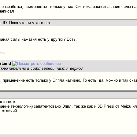
я разработка, применяется только у них. Система распознавания силы на
 написал
 ID. Пока что ни у кого нет.
ваная силы нажатия есть у других? Есть.
уты
Staind
исключительно в софтверной части, верно?
, применение есть только у Эппла нативно. То есть, да, можно и так ска
ргиваете.
ание технологии) запатентовано Эппл, так же как и 3D Press от Meizu и
х отличий