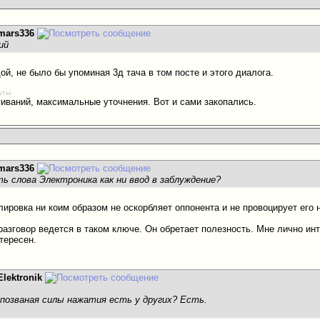
mars336
ий
ой, не было бы упоминая 3д тача в том посте и этого диалога.
уты
гиваний, максимальные уточнения. Вот и сами закопались.
mars336
ть слова Электроника как ни ввод в заблуждение?
ировка ни коим образом не оскорбляет оппонента и не провоцирует его н
 разговор ведется в таком ключе. Он обретает полезность. Мне лично ин
тересен.
Elektronik
спозваная силы нажатия есть у других? Есть.