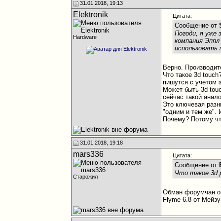
31.01.2018, 19:13
Elektronik
Цитата:
Сообщение от
Погоди, я уже
Hardware
компания Эппл 
использовать 
Верно. Производит
Что такое 3d touc
пишутся с учетом 
Может быть 3d tou
сейчас такой анало
Это ключевая разни
"одним и тем же".
Почему? Потому что
31.01.2018, 19:18
mars336
Цитата:
Сообщение от
Что такое 3d 
Старожил
Обман форумчан о
Flyme 6.8 от Мейз