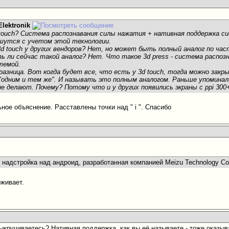
Elektronik
touch? Система распознавания силы нажатия + нативная поддержка си
шутся с учетом этой технологии.
 touch у других вендоров? Нет, но может быть полный аналог по час
ь ли сейчас такой аналог? Нет. Что такое 3d press - система распоз
темой.
разница. Вот когда будет все, что есть у 3d touch, тогда можно закр
"одним и тем же". И называть это полным аналогом. Раньше упоминал
не делают. Почему? Потому что и у других появились экраны с ppi 300
ное объяснение. Расставлены точки над " і ". Спасибо
 надстройка над андроид, разработанная компанией Meizu Technology Co.
рживает.
выкручиваетесь? Нативная поддержка, как вы её называете - тоже оказыв