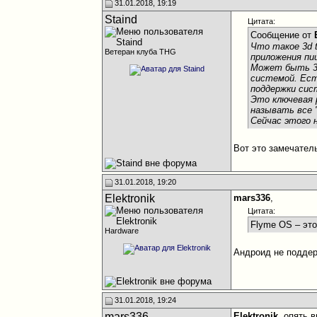
31.01.2018, 19:19
Staind
Цитата:
Сообщение от
Что такое 3d 
Ветеран клуба THG
приложения пи
Может быть 3d
системой. Ест
поддержки сис
Это ключевая 
называть все 
Сейчас этого 
Вот это замечатель
31.01.2018, 19:20
Elektronik
mars336
,
Цитата:
Flyme OS – это
Hardware
Андроид не подде
31.01.2018, 19:24
mars336
Elektronik
, опять 