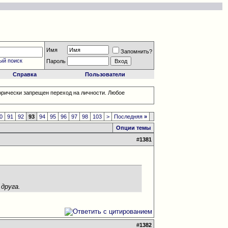
Имя
Запомнить?
ый поиск
Пароль
Справка
Пользователи
орически запрещен переход на личности. Любое
0
91
92
93
94
95
96
97
98
103
>
Последняя
»
Опции темы
#
1381
друга.
#
1382