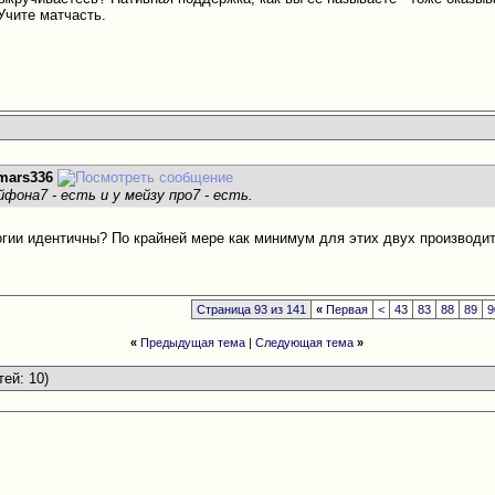
 Учите матчасть.
mars336
фона7 - есть и у мейзу про7 - есть.
логии идентичны? По крайней мере как минимум для этих двух производи
Страница 93 из 141
«
Первая
<
43
83
88
89
9
«
Предыдущая тема
|
Следующая тема
»
тей: 10)