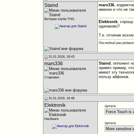
Staind
mars336
, коррект
именно и что не т
Добавлено через 2 мин
Ветеран клуба THG
Elektronik
, спрошу
одинаково?
Т.е. отличие искл
Последний раз редакти
31.01.2018, 18:43
mars336
Staind
, оппонент н
привёл пример, чт
имеют эту техноло
пользу айфонов.
Старожил
31.01.2018, 18:48
Elektronik
Цитата:
Force Touch is 
Hardware
Цитата:
More sensitive 