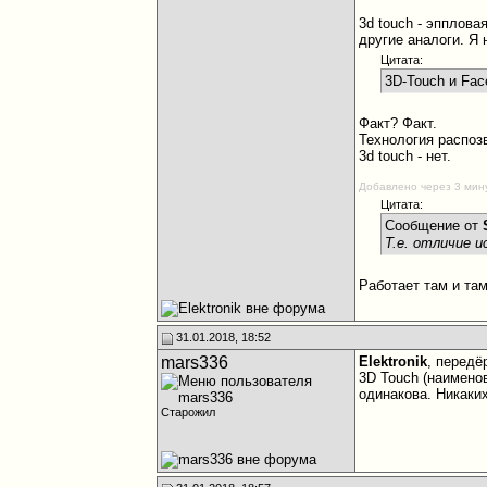
3d touch - эпплова
другие аналоги. Я
Цитата:
3D-Touch и Face
Факт? Факт.
Технология распоз
3d touch - нет.
Добавлено через 3 мин
Цитата:
Сообщение от
Т.е. отличие 
Работает там и там
31.01.2018, 18:52
mars336
Elektronik
, передё
3D Touch (наименов
одинакова. Никаки
Старожил