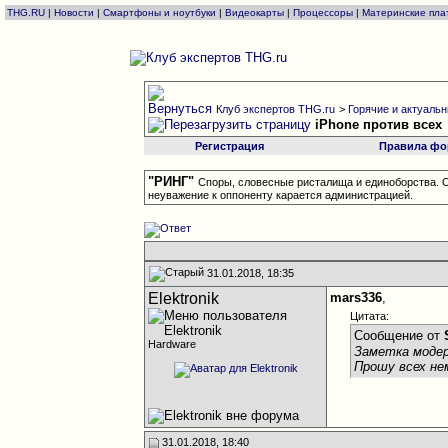
THG.RU
|
Новости
|
Смартфоны и ноутбуки
|
Видеокарты
|
Процессоры
|
Материнские пла
Клуб экспертов THG.ru
>
Горячие и актуальны
iPhone против всех
Регистрация
Правила фо
"РИНГ"
Споры, словесные ристалища и единоборства. О
неуважение к оппоненту карается администрацией.
31.01.2018, 18:35
Elektronik
mars336
,
Цитата:
Сообщение от
Hardware
Заметка моде
Прошу всех не
31.01.2018, 18:40