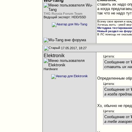
Wu-Tang
ставить их надо оп
а когда предлагаеш
так что не надо ту
THG Russia Forum Team
Ведущий эксперт: HDD/SSD
________________
Всему свое время и каж
Хочешь жить - умей вер
Методика тестировани
Новый раздел на форум
В ЛС помощь не оказыва
17.05.2017, 18:27
Elektronik
Цитата:
Сообщение от
ставить их на
Hardware
Определенным обра
Цитата:
Сообщение от
а когда предл
Хз, обычно не пре
Цитата:
Сообщение от
а тебе говорят