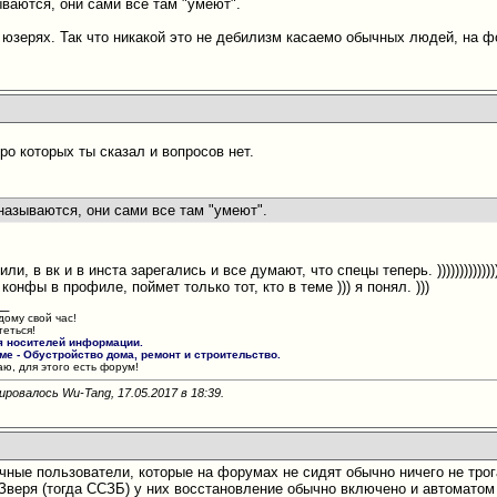
ываются, они сами все там "умеют".
 юзерях. Так что никакой это не дебилизм касаемо обычных людей, на ф
про которых ты сказал и вопросов нет.
называются, они сами все там "умеют".
, в вк и в инста зарегались и все думают, что спецы теперь. ))))))))))))))))))))
конфы в профиле, поймет только тот, кто в теме ))) я понял. )))
__
дому свой час!
теться!
я носителей информации.
е - Обустройство дома, ремонт и строительство.
ю, для этого есть форум!
ировалось Wu-Tang, 17.05.2017 в
18:39
.
ычные пользователи, которые на форумах не сидят обычно ничего не трог
 Зверя (тогда ССЗБ) у них восстановление обычно включено и автоматом 