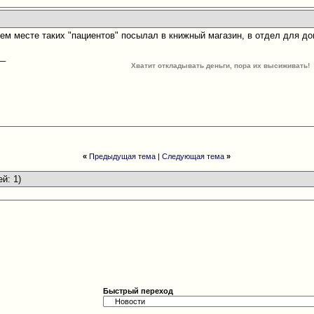
шем месте таких "пациентов" посылал в книжный магазин, в отдел для д
__
Хватит откладывать деньги, пора их высиживать!
«
Предыдущая тема
|
Следующая тема
»
ей: 1)
Быстрый переход