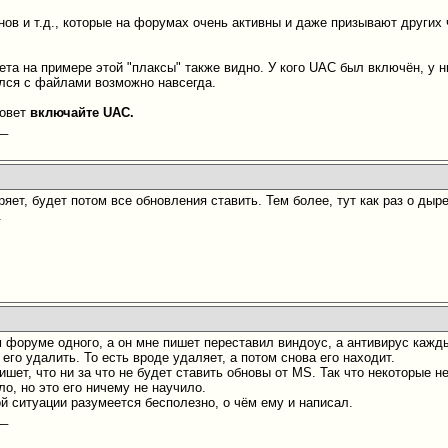
нов и т.д., которые на форумах очень активны и даже призывают други
ета на примере этой "плаксы" также видно. У кого UAC был включён, у н
лся с файлами возможно навсегда.
совет
включайте UAC.
__
яет, будет потом все обновления ставить. Тем более, тут как раз о дыр
.
 форуме одного, а он мне пишет переставил виндоус, а антивирус кажд
 его удалить. То есть вроде удаляет, а потом снова его находит.
ишет, что ни за что не будет ставить обновы от MS. Так что некоторые н
, но это его ничему не научило.
ой ситуации разумеется бесполезно, о чём ему и написал.
__