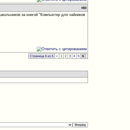
#
83
ошкольников за книгой "Компьютер для чайников
Страница 6 из 6
<
1
2
3
4
5
6