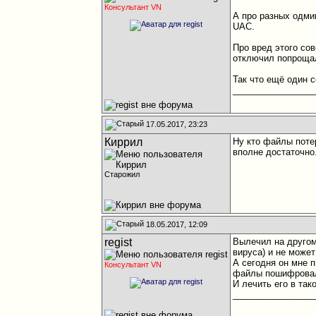
Консультант VN
А про разных одми
UAC.
Про вред этого сов
отключил попроща
Так что ещё один 
________________
17.05.2017, 23:23
Киррил
Ну кто файлы потер
вполне достаточно
Старожил
18.05.2017, 12:09
regist
Вылечил на другом
вируса) и не может
А сегодня он мне п
Консультант VN
файлы пошифровало
И лечить его в так
________________