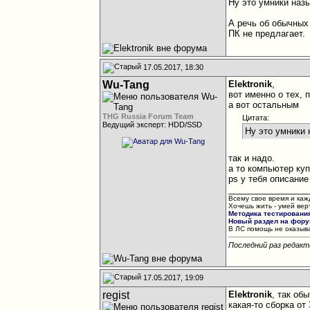
Ну это умники наз
А речь об обычных
ПК не предлагает.
17.05.2017, 18:30
Wu-Tang
Elektronik
,
вот именно о тех, 
а вот остальным
THG Russia Forum Team
Цитата:
Ведущий эксперт: HDD/SSD
Ну это умники 
так и надо.
а то компьютер купили
ps у тебя описание 
________________
Всему свое время и каж
Хочешь жить - умей вер
Методика тестировани
Новый раздел на форум
В ЛС помощь не оказыва
Последний раз редакт
17.05.2017, 19:09
regist
Elektronik
, так об
какая-то сборка от