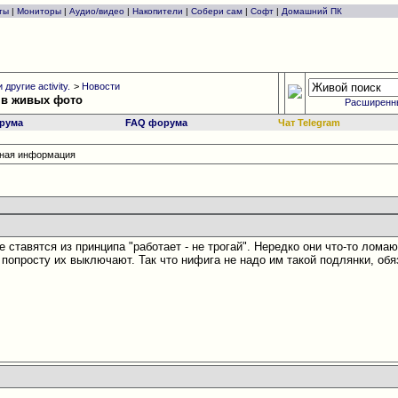
ты
|
Мониторы
|
Аудио/видео
|
Накопители
|
Собери сам
|
Софт
|
Домашний ПК
другие activity.
>
Новости
 в живых фото
Расширенн
рума
FAQ форума
Чат Telegram
есная информация
не ставятся из принципа "работает - не трогай". Нередко они что-то лома
 попросту их выключают. Так что нифига не надо им такой подлянки, об