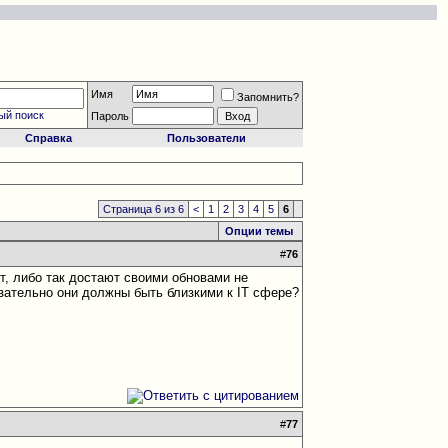
Имя
Запомнить?
ый поиск
Пароль
Справка
Пользователи
Страница 6 из 6
<
1
2
3
4
5
6
Опции темы
#
76
ют, либо так достают своими обновами не
язательно они должны быть близкими к IT cфере?
#
77