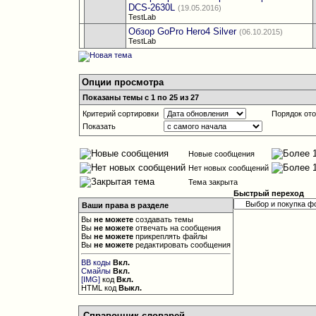
DCS-2630L
(19.05.2016)
TestLab
Обзор GoPro Hero4 Silver
(06.10.2015)
TestLab
Опции просмотра
Показаны темы с 1 по 25 из 27
Критерий сортировки
Порядок от
Показать
Новые сообщения
Нет новых сообщений
Тема закрыта
Быстрый переход
Ваши права в разделе
Вы
не можете
создавать темы
Вы
не можете
отвечать на сообщения
Вы
не можете
прикреплять файлы
Вы
не можете
редактировать сообщения
BB коды
Вкл.
Смайлы
Вкл.
[IMG]
код
Вкл.
HTML код
Выкл.
Справочник словарей