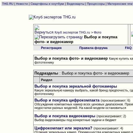
THG.RU
|
Новости
|
Смартфоны и ноутбуки
|
Видеокарты
|
Процессоры
|
Материнские пла
Клуб экспертов THG.ru
>
Фото
Выбор и покупка
фото- и видеокамер
Регистрация
Правила форума
FAQ
Выбор и покупка фото- и видеокамер
Какую купить к
фототехнику
Подразделы
: Выбор и покупка фото- и видеокамер
Раздел
Выбор и покупка зеркальной фотокамеры
Какую зеркальную камеру выбрать, какой бренд предпочесть, гд
фототехнику
Выбор и покупка цифрокомпакта
(просматривают: 6)
Обсуждение компактных камер всех ценовых диапазонов. Пре
недостатки разных моделей. На какой модели остановиться
Выбор и покупка видеокамеры
(просматривают: 2)
Выбор видеокамеры под конкретные задачи и бюджет
Цифрокомпакт или зеркалка?
(просматривают: 4)
Отличия зеркальных камер. Преимущества компактных камер 