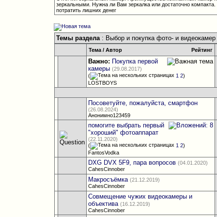
зеркальными. Нужна ли Вам зеркалка или достаточно компакта. 
потратить лишних денег
Темы раздела
: Выбор и покупка фото- и видеокамер
Тема
/
Автор
Рейтинг
Важно:
Покупка первой
камеры
(29.08.2017)
(
1
2
)
LOSTBOYS
Посоветуйте, пожалуйста, смартфон
(26.08.2024)
Анонимно123459
помогите выбрать первый
"хороший" фотоаппарат
(22.11.2020)
(
1
2
)
FantosVodka
DXG DVX 5F9, пара вопросов
(04.01.2020)
CahesCinnober
Макросъёмка
(21.12.2019)
CahesCinnober
Совмещение чужих видеокамеры и
объектива
(16.12.2019)
CahesCinnober