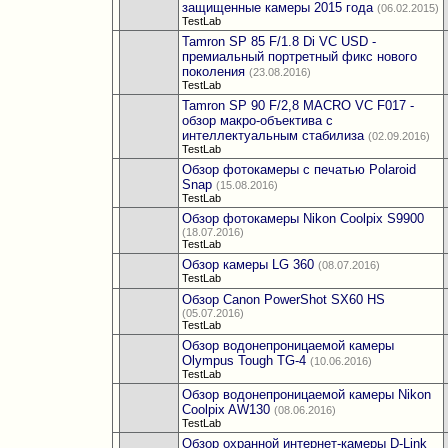
защищенные камеры 2015 года
(06.02.2015)
TestLab
Tamron SP 85 F/1.8 Di VC USD -
премиальный портретный фикс нового
поколения
(23.08.2016)
TestLab
Tamron SP 90 F/2,8 MACRO VC F017 -
обзор макро-объектива с
интеллектуальным стабилиза
(02.09.2016)
TestLab
Обзор фотокамеры с печатью Polaroid
Snap
(15.08.2016)
TestLab
Обзор фотокамеры Nikon Coolpix S9900
(18.07.2016)
TestLab
Обзор камеры LG 360
(08.07.2016)
TestLab
Обзор Canon PowerShot SX60 HS
(05.07.2016)
TestLab
Обзор водонепроницаемой камеры
Olympus Tough TG-4
(10.06.2016)
TestLab
Обзор водонепроницаемой камеры Nikon
Coolpix AW130
(08.06.2016)
TestLab
Обзор охранной интернет-камеры D-Link