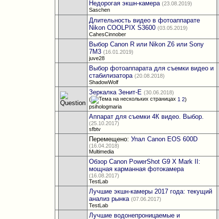
Недорогая экшн-камера
(23.08.2019)
Saschen
Длительность видео в фотоаппарате
Nikon COOLPIX S3600
(03.05.2019)
CahesCinnober
Выбор Canon R или Nikon Z6 или Sony
7M3
(16.01.2019)
juve28
Выбор фотоаппарата для съемки видео и
стабилизатора
(20.08.2018)
ShadowWolf
Зеркалка Зенит-Е
(30.06.2018)
(
1
2
)
psihologmaria
Аппарат для съемки 4К видео. Выбор.
(25.10.2017)
sfbtv
Перемещено:
Упал Canon EOS 600D
(16.04.2018)
Multimedia
Обзор Canon PowerShot G9 X Mark II:
мощная карманная фотокамера
(16.08.2017)
TestLab
Лучшие экшн-камеры 2017 года: текущий
анализ рынка
(07.06.2017)
TestLab
Лучшие водонепроницаемые и