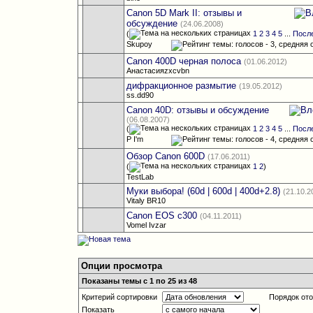
Canon 5D Mark II: отзывы и
обсуждение
(24.06.2008)
(
1
2
3
4
5
...
Посл
Skupoy
Canon 400D черная полоса
(01.06.2012)
Анастасияzxcvbn
дифракционное размытие
(19.05.2012)
ss.dd90
Canon 40D: отзывы и обсуждение
(06.08.2007)
(
1
2
3
4
5
...
Посл
P I'm
Обзор Canon 600D
(17.06.2011)
(
1
2
)
TestLab
Муки выбора! (60d | 600d | 400d+2.8)
(21.10.2
Vitaly BR10
Canon EOS c300
(04.11.2011)
Vomel Ivzar
Опции просмотра
Показаны темы с 1 по 25 из 48
Критерий сортировки
Порядок от
Показать