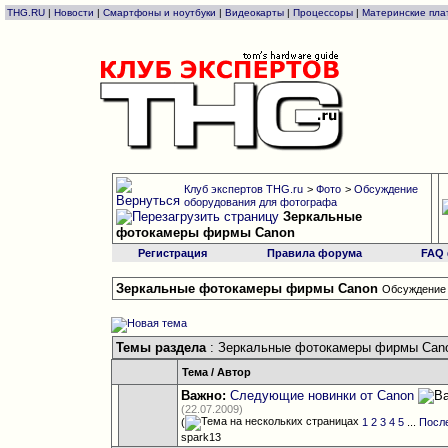
THG.RU
|
Новости
|
Смартфоны и ноутбуки
|
Видеокарты
|
Процессоры
|
Материнские пла
Клуб экспертов THG.ru
>
Фото
>
Обсуждение
оборудования для фотографа
Зеркальные
фотокамеры фирмы Canon
Регистрация
Правила форума
FAQ
Зеркальные фотокамеры фирмы Canon
Обсуждение 
Темы раздела
: Зеркальные фотокамеры фирмы Can
Тема
/
Автор
Важно:
Следующие новинки от Canon
(22.07.2009)
(
1
2
3
4
5
...
Посл
spark13