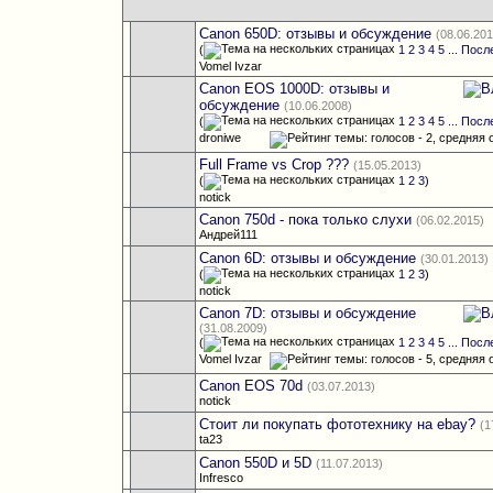
Canon 650D: отзывы и обсуждение
(08.06.20
(
1
2
3
4
5
...
Посл
Vomel Ivzar
Canon EOS 1000D: отзывы и
обсуждение
(10.06.2008)
(
1
2
3
4
5
...
Посл
droniwe
Full Frame vs Crop ???
(15.05.2013)
(
1
2
3
)
notick
Canon 750d - пока только слухи
(06.02.2015)
Андрей111
Canon 6D: отзывы и обсуждение
(30.01.2013)
(
1
2
3
)
notick
Canon 7D: отзывы и обсуждение
(31.08.2009)
(
1
2
3
4
5
...
Посл
Vomel Ivzar
Canon EOS 70d
(03.07.2013)
notick
Стоит ли покупать фототехнику на ebay?
(1
ta23
Canon 550D и 5D
(11.07.2013)
Infresco