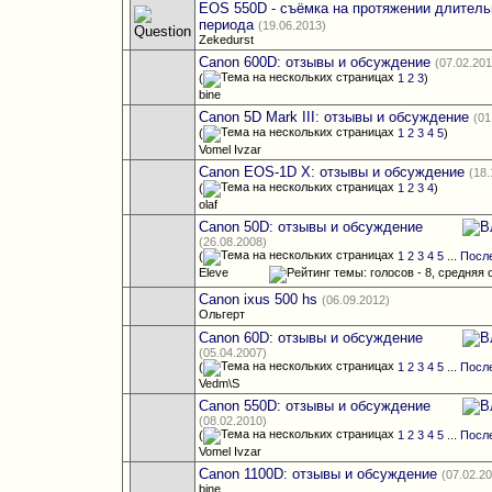
EOS 550D - съёмка на протяжении длитель
периода
(19.06.2013)
Zekedurst
Canon 600D: отзывы и обсуждение
(07.02.201
(
1
2
3
)
bine
Canon 5D Mark III: отзывы и обсуждение
(01
(
1
2
3
4
5
)
Vomel Ivzar
Canon EOS-1D X: отзывы и обсуждение
(18.
(
1
2
3
4
)
olaf
Canon 50D: отзывы и обсуждение
(26.08.2008)
(
1
2
3
4
5
...
Посл
Eleve
Canon ixus 500 hs
(06.09.2012)
Ольгерт
Canon 60D: отзывы и обсуждение
(05.04.2007)
(
1
2
3
4
5
...
Посл
Vedm\S
Canon 550D: отзывы и обсуждение
(08.02.2010)
(
1
2
3
4
5
...
Посл
Vomel Ivzar
Canon 1100D: отзывы и обсуждение
(07.02.2
bine