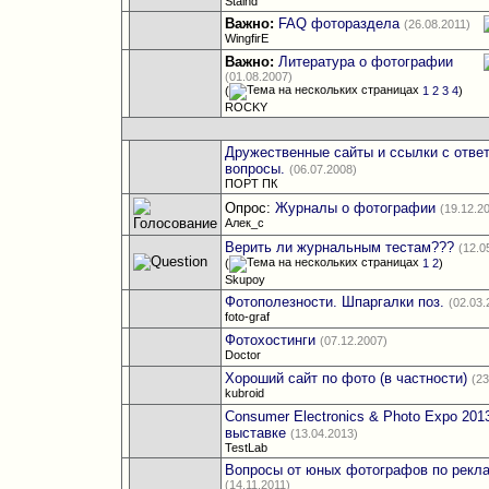
Staind
Важно:
FAQ фотораздела
(26.08.2011)
WingfirE
Важно:
Литература о фотографии
(01.08.2007)
(
1
2
3
4
)
ROCKY
Дружественные сайты и ссылки с отве
вопросы.
(06.07.2008)
ПОРТ ПК
Опрос:
Журналы о фотографии
(19.12.2
Алек_с
Верить ли журнальным тестам???
(12.0
(
1
2
)
Skupoy
Фотополезности. Шпаргалки поз.
(02.03.
foto-graf
Фотохостинги
(07.12.2007)
Doctor
Хороший сайт по фото (в частности)
(23
kubroid
Consumer Electronics & Photo Expo 2013
выставке
(13.04.2013)
TestLab
Вопросы от юных фотографов по рекла
(14.11.2011)