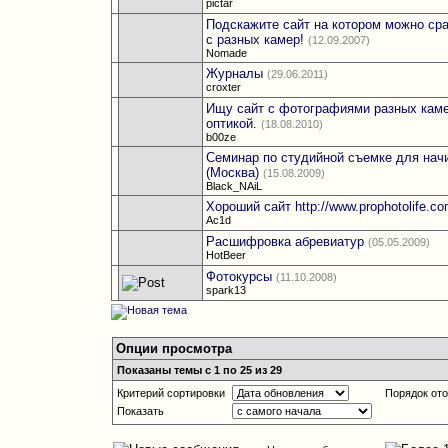
pictar
Подскажите сайт на котором можно ср
с разных камер!
(12.09.2007)
Nomade
Журналы
(29.06.2011)
croxter
Ищу сайт с фотографиями разных каме
оптикой.
(18.08.2010)
b00ze
Семинар по студийной съемке для на
(Москва)
(15.08.2009)
Black_NAiL
Хороший сайт http://www.prophotolife.c
Ac1d
Расшифровка абревиатур
(05.05.2009)
HotBeer
Фотокурсы
(11.10.2008)
spark13
Опции просмотра
Показаны темы с 1 по 25 из 29
Критерий сортировки
Порядок от
Показать