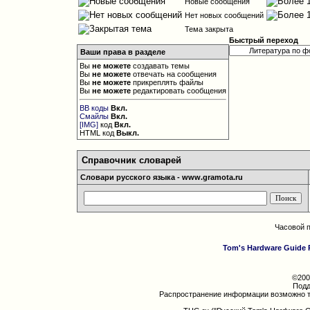
Новые сообщения
Нет новых сообщений
Тема закрыта
Быстрый переход
Ваши права в разделе
Вы
не можете
создавать темы
Вы
не можете
отвечать на сообщения
Вы
не можете
прикреплять файлы
Вы
не можете
редактировать сообщения
BB коды
Вкл.
Смайлы
Вкл.
[IMG]
код
Вкл.
HTML код
Выкл.
Справочник словарей
Словари русского языка - www.gramota.ru
Часовой 
Tom's Hardware Guide 
©200
Подд
Распространение информации возможно т