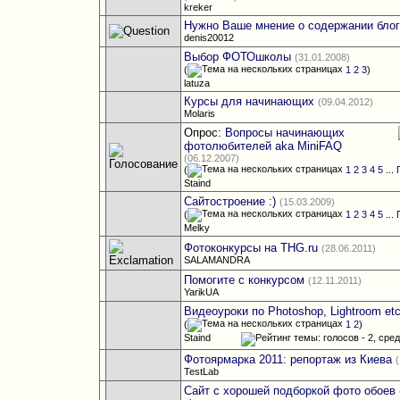
kreker
Нужно Ваше мнение о содержании бло
denis20012
Выбор ФОТОшколы
(31.01.2008)
(
1
2
3
)
latuza
Курсы для начинающих
(09.04.2012)
Molaris
Опрос:
Вопросы начинающих
фотолюбителей aka MiniFAQ
(06.12.2007)
(
1
2
3
4
5
...
Staind
Сайтостроение :)
(15.03.2009)
(
1
2
3
4
5
...
Melky
Фотоконкурсы на THG.ru
(28.06.2011)
SALAMANDRA
Помогите с конкурсом
(12.11.2011)
YarikUA
Видеоуроки по Photoshop, Lightroom etc
(
1
2
)
Staind
Фотоярмарка 2011: репортаж из Киева
TestLab
Сайт с хорошей подборкой фото обоев