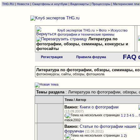
THG.RU
|
Новости
|
Смартфоны и ноутбуки
|
Видеокарты
|
Процессоры
|
Материнские пла
Клуб экспертов THG.ru
>
Фото
>
Искусство
фотографии и технические приемы
Литература по
фотографии, обзоры, семинары, конкурсы и
фотосайты
FAQ 
Регистрация
Правила форума
Литература по фотографии, обзоры, семинары, к
фотоконкурсы, сайты, обзоры, фотошкола
Темы раздела
: Литература по фотографии, обзоры, 
Тема
/
Автор
Важно:
Книги о фотографии
(13.09.2007)
(
1
2
3
4
5
...
mitiok2002
Важно:
Статьи по фотографии наших
форумчан
(11.06.2011)
(
1
2
)