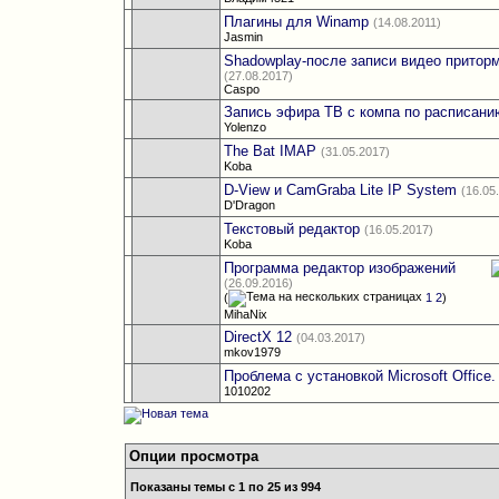
Плагины для Winamp
(14.08.2011)
Jasmin
Shadowplay-после записи видео притор
(27.08.2017)
Caspo
Запись эфира ТВ с компа по расписани
Yolenzo
The Bat IMAP
(31.05.2017)
Koba
D-View и CamGraba Lite IP System
(16.05
D'Dragon
Текстовый редактор
(16.05.2017)
Koba
Программа редактор изображений
(26.09.2016)
(
1
2
)
MihaNix
DirectX 12
(04.03.2017)
mkov1979
Проблема с установкой Microsoft Office.
1010202
Опции просмотра
Показаны темы с 1 по 25 из 994