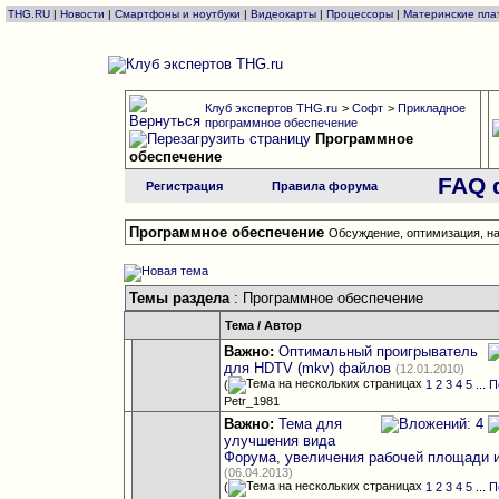
THG.RU
|
Новости
|
Смартфоны и ноутбуки
|
Видеокарты
|
Процессоры
|
Материнские пла
Клуб экспертов THG.ru
>
Софт
>
Прикладное
программное обеспечение
Программное
обеспечение
FAQ 
Регистрация
Правила форума
Программное обеспечение
Обсуждение, оптимизация, н
Темы раздела
: Программное обеспечение
Тема
/
Автор
Важно:
Оптимальный проигрыватель
для HDTV (mkv) файлов
(12.01.2010)
(
1
2
3
4
5
...
П
Petr_1981
Важно:
Тема для
улучшения вида
Форума, увеличения рабочей площади 
(06.04.2013)
(
1
2
3
4
5
...
П