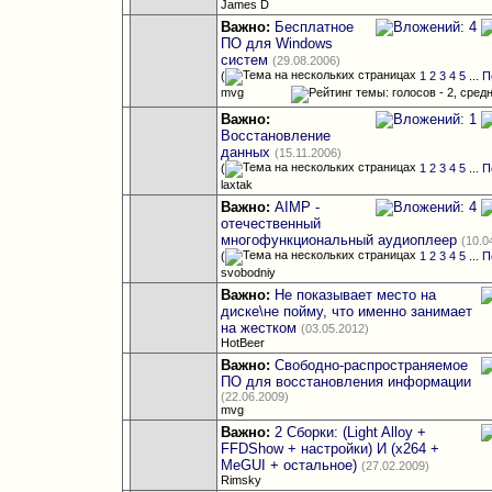
James D
Важно:
Бесплатное
ПО для Windows
систем
(29.08.2006)
(
1
2
3
4
5
...
П
mvg
Важно:
Восстановление
данных
(15.11.2006)
(
1
2
3
4
5
...
П
laxtak
Важно:
AIMP -
отечественный
многофункциональный аудиоплеер
(10.0
(
1
2
3
4
5
...
П
svobodniy
Важно:
Не показывает место на
диске\не пойму, что именно занимает
на жестком
(03.05.2012)
HotBeer
Важно:
Свободно-распространяемое
ПО для восстановления информации
(22.06.2009)
mvg
Важно:
2 Сборки: (Light Alloy +
FFDShow + настройки) И (х264 +
MeGUI + остальное)
(27.02.2009)
Rimsky