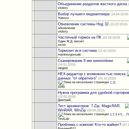
Объединение разделов жесткого диска
visitory
Выбор лучшего медиаплеера
(19.04.2019)
Yolenzo
Обновление системы Нод 32
(15.03.2019)
обновление
visitory
Частичный тормоз на ПК
(02.03.2019)
Один Ж.Д. виснет
oznor
Тормозит вся система
(12.02.2019)
martinezgonsale
Сканирование 8 мм киноплёнки
(24.01.2019)
olegkid
HEX-редактор с возможностью поиска
данных "от обратного"
(01.10.2018)
(
1
2
)
9285
Нужна программа для удобной сортиров
(15.05.2018)
Дмитрий..
Тест архиваторов: 7-Zip, MagicRAR,
WinRAR, WinZip
(05.04.2013)
(
1
2
3
4
5
...
П
TestLab
Проблема с компом! Кто-то майнит?
(07.
Владим4521