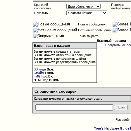
Критерий
Порядок
сортировки
отображения
Показать
Новые сообщения
Нет новых сообщений
Тема закрыта
Быстрый переход
Ваши права в разделе
Вы
не можете
создавать темы
Вы
не можете
отвечать на сообщения
Вы
не можете
прикреплять файлы
Вы
не можете
редактировать сообщения
BB коды
Вкл.
Смайлы
Вкл.
[IMG]
код
Вкл.
HTML код
Выкл.
Справочник словарей
Словари русского языка - www.gramota.ru
Часовой 
Tom's Hardware Guide 