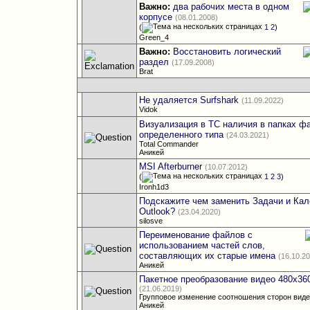
Важно:
два рабочих места в одном
корпусе
(08.01.2008)
(
1
2
)
Green_4
Важно:
Восстановить логический
раздел
(17.09.2008)
Brat
Не удаляется Surfshark
(11.09.2022)
Vidok
Визуализация в TC наличия в папках ф
определенного типа
(24.03.2021)
Total Commander
Аникей
MSI Afterburner
(10.07.2012)
(
1
2
3
)
Ironh1d3
Подскажите чем заменить Задачи и Кал
Outlook?
(23.04.2020)
silosve
Переименование файлов с
использованием частей слов,
составляющих их старые имена
(16.10.2
Аникей
Пакетное преобразование видео 480х36
(21.06.2019)
Групповое изменение соотношения сторон видео
Аникей