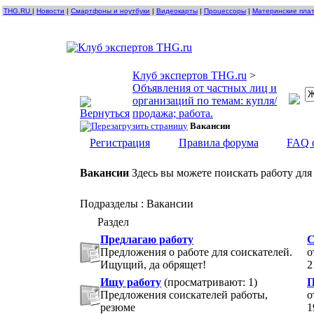
THG.RU
|
Новости
|
Смартфоны и ноутбуки
|
Видеокарты
|
Процессоры
|
Материнские пла
Клуб экспертов THG.ru
>
Объявления от частных лиц и
организаций по темам: купля/
продажа; работа.
Вакансии
Регистрация
Правила форума
FAQ 
Вакансии
Здесь вы можете поискать работу для
Подразделы
: Вакансии
Раздел
Предлагаю работу
С
Предложения о работе для соискателей.
о
Ищущий, да обрящет!
2
Ищу работу
(просматривают: 1)
П
Предложения соискателей работы,
о
резюме
1