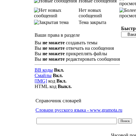
Новые сообщения
Нет новых
сообщений
Тема закрыта
Быстр
Ваши права в разделе
Вы
не можете
создавать темы
Вы
не можете
отвечать на сообщения
Вы
не можете
прикреплять файлы
Вы
не можете
редактировать сообщения
BB коды
Вкл.
Смайлы
Вкл.
[IMG]
код
Вкл.
HTML код
Выкл.
Справочник словарей
Словари русского языка - www.gramota.ru
Часовой по