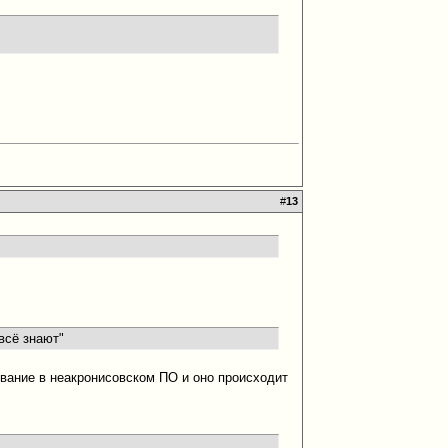
#
13
 всё знают"
ование в неакронисовском ПО и оно происходит