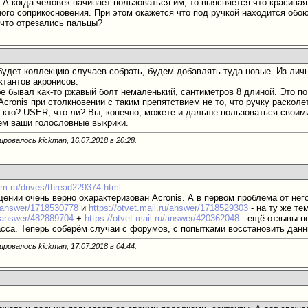
. А когда человек начинает пользоваться им, то выясняется что красива
ого соприкосновения. При этом окажется что под ручкой находится обо
 что отрезались пальцы?
 будет коллекцию случаев собрать, будем добавлять туда новые. Из лич
ктантов акронисов.
бе бывал как-то ржавый болт немаленький, сантиметров 8 длиной. Это по
Acronis при столкновении с таким препятствием не то, что ручку расколе
т кто? USER, что ли? Вы, конечно, можете и дальше пользоваться своим
ем ваши голословные выкрики.
ировалось kickman, 16.07.2018 в
20:28
.
um.ru/drives/thread229374.html
ении очень верно охарактеризован Acronis. А в первом проблема от него
ru/answer/1718530778
и
https://otvet.mail.ru/answer/1718529303
- на ту же те
ru/answer/482889704
+
https://otvet.mail.ru/answer/420362048
- ещё отзывы п
асса. Теперь соберём случаи с форумов, с попытками восстановить данн
ировалось kickman, 17.07.2018 в
04:44
.