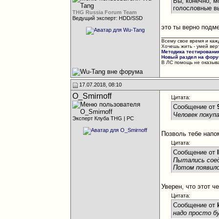
Вы, конечно, 
голословные в
THG Russia Forum Team
Ведущий эксперт: HDD/SSD
это ты верно подм
________________
Всему свое время и каж
Хочешь жить - умей вер
Методика тестировани
Новый раздел на форум
В ЛС помощь не оказыва
17.07.2018, 08:10
O_Smirnoff
Цитата:
Сообщение от
Человек покупа
Эксперт Клуба THG | PC
Позволь тебе напо
Цитата:
Сообщение от
Пытались соед
Потом появило
Уверен, что этот 
Цитата:
Сообщение от
надо просто б