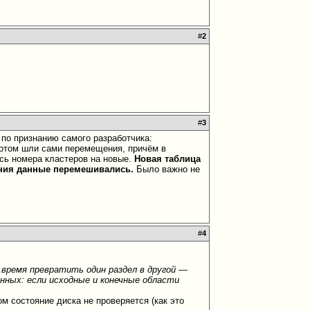
#
2
#
3
 по признанию самого разработчика:
потом шли сами перемещения, причём в
ись номера кластеров на новые.
Новая таблица
ания данные перемешивались.
Было важно не
#
4
 время превратить один раздел в другой —
анных: если исходные и конечные области
м состояние диска не проверяется (как это