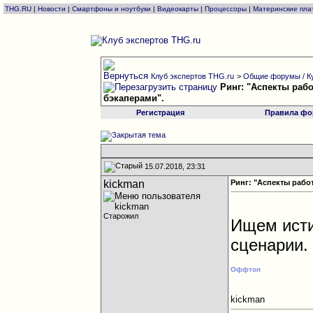
THG.RU
|
Новости
|
Смартфоны и ноутбуки
|
Видеокарты
|
Процессоры
|
Материнские пла
Клуб экспертов THG.ru
>
Общие форумы / К
Ринг: "Аспекты раб
бэкаперами".
Регистрация
Правила фо
15.07.2018, 23:31
kickman
Ринг: "Аспекты рабо
Старожил
Ищем исти
сценарии.
Оффтоп
kickman