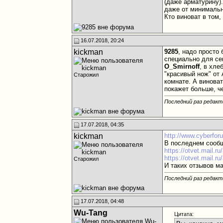
(даже арматурину)
даже от минимальн
Кто виноват в том,
16.07.2018, 20:24
kickman
9285
, надо просто
специально для се
O_Smirnoff
, в хле
"красивый нож" от 
Старожил
комнате. А винова
покажет больше, ч
Последний раз редакт
17.07.2018, 04:35
kickman
http://www.cyberfor
В последнем сообщ
https://otvet.mail.
https://otvet.mail.
Старожил
И таких отзывов м
Последний раз редакт
17.07.2018, 04:48
Wu-Tang
Цитата: