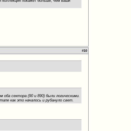
я коллекция покажет больше, чем ваши
#
10
 оба сектора (90 и 890) были логическими.
апе как это началось и рубануло свет.