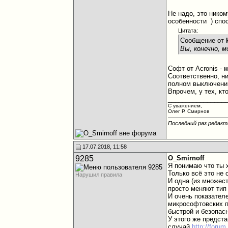
Не надо, это нико
особенности
) спо
Цитата:
Сообщение от
Вы, конечно, 
Софт от Acronis -
н
Соответственно, н
полном выключении
Впрочем, у тех, кт
________________
С уважением,
Олег Р. Смирнов
Последний раз редакти
17.07.2018, 11:58
9285
O_Smirnoff
Я понимаю что ты х
Только всё это не
Нарушил правила
И одна (из множес
просто меняют тип 
И очень показател
микрософтовских п
быстрой и безопас
У этого же предста
случай
http://forum