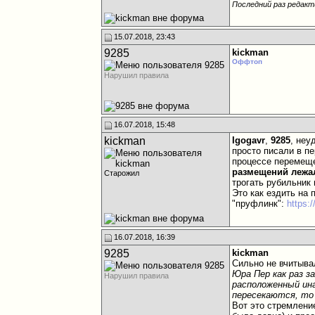
Последний раз редакт
15.07.2018, 23:43
9285
kickman
Оффтоп
Нарушил правила
16.07.2018, 15:48
kickman
Igogavr
,
9285
, неу
просто писали в п
процессе перемеще
размещений лежа
Старожил
трогать рубильник 
Это как ездить на 
"пруфлинк":
https:
16.07.2018, 16:39
9285
kickman
Сильно не вчитывал
Юра Пер как раз з
Нарушил правила
расположенный ина
пересекаются, то
Вот это стремление