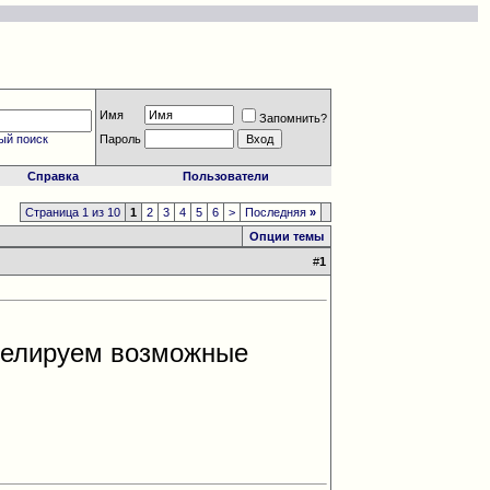
Имя
Запомнить?
ый поиск
Пароль
Справка
Пользователи
Страница 1 из 10
1
2
3
4
5
6
>
Последняя
»
Опции темы
#
1
делируем возможные