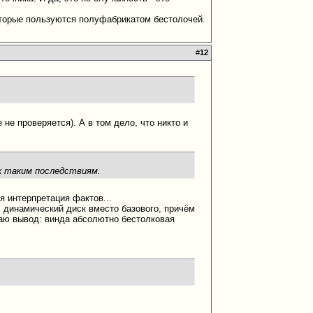
которые пользуются полуфабрикатом бестолочей.
#
12
 не проверяется). А в том дело, что никто и
к таким последствиям.
я интерпретация фактов...
л динамический диск вместо базового, причём
елаю вывод: винда абсолютно бестолковая