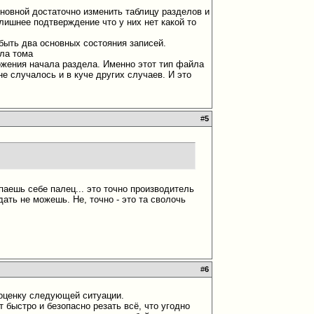
основной достаточно изменить таблицу разделов и
 лишнее подтверждение что у них нет какой то
 быть два основных состояния записей.
ала тома
ожения начала раздела. Именно этот тип файла
не случалось и в куче других случаев. И это
#
5
паешь себе палец... это точно производитель
ать не можешь. Не, точно - это та сволочь
#
6
 оценку следующей ситуации.
т быстро и безопасно резать всё, что угодно