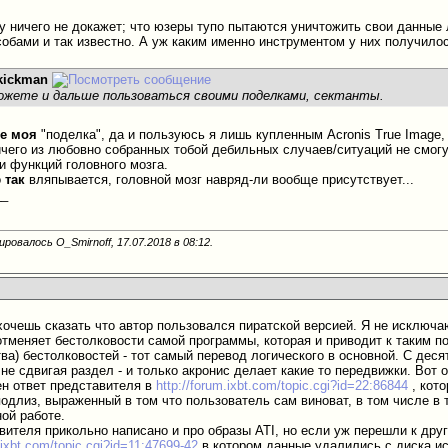
му ничего не докажет; что юзеры тупо пытаются уничтожить свои данн
собами и так известно. А уж каким именно инструментом у них получилос
kickman
можете и дальше пользоваться своими поделками, сектанты.
е моя
"поделка", да и пользуюcь я лишь купленным Acronis True Image,
ичего из любовно собранных тобой дебильных случаев/ситуаций не смог
 функций головного мозга.
о
так
вляпывается, головной мозг навряд-ли вообще присутствует...
__
ровалось O_Smirnoff, 17.07.2018 в
08:12
.
очешь сказать что автор пользовался пиратской версией. Я не исключаю 
 отменяет бестолковости самой программы, которая и приводит к таким п
тва) бестолковостей - тот самый перевод логического в основной. С дес
не сдвигая раздел - и только акронис делает какие то передвижки. Вот 
ен ответ представителя в
http://forum.ixbt.com/topic.cgi?id=22:86844
, кото
одлиз, выраженный в том что пользователь сам виноват, в том числе в 
ной работе.
вителя прикольно написано и про образы ATI, но если уж перешли к друг
.ixbt.com/topic.cgi?id=11:47699-42
в котором данные удалились с диска ист