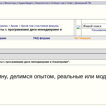
ты
|
Мониторы
|
Аудио/видео
|
Накопители
|
Собери сам
|
Софт
|
Домашний ПК
урилка
>
Архив
>
Архив тем участников форума
оты с программами диск-менеджерами и
Расширенн
рума
FAQ форума
Чат Telegram
ты с программами диск-менеджерами и бэкаперами".
ну, делимся опытом, реальные или мо