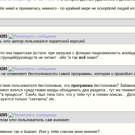
себя нимб и приземлись немного - по крайней мере не оскорбляй людей 
9285
ь что автор пользовался пиратской версией.
что она пиратская (кстати: при загрузке с флешки лицензионность вообще
струкций/руководств не читает - ибо "и так
всё
знают"...
9285
о не отменяет бестолковости самой программы, которая и приводит 
ствия пользователя бестолковые, это
программа
бестолковая? Забавна
клиент взялся средствами винды объединить два раздела - тут же поиме
"в процессе". СекАс был типа того, что у тебя тут в топике описан... Д
зуются только "сектанты" etc.
9285
 том что пользователь сам виноват
именно так и бывает. Или у тебя совсем иное мнение?