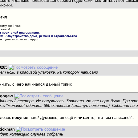
можете и дальше пользоваться своими поделками, сектанты. А вот свежа
ыкрики.
етил
__
дому свой час!
теться!
я носителей информации.
е - Обустройство дома, ремонт и строительство.
ю, для этого есть форум!
9285
ет нож, в красивой упаковке, на котором написано
мнить, с чего начинался данный топик:
Igogavr
инить 2 сектора. Не получилось. Зависало. Но все норм было. При этом
сь "желание" сделать 890 основным (статус поменять). Собстно на эт
человек
покупал
нож? Думаешь, он ещё и
читал
то, что там написано?..
kickman
удет коллекцию случаев собрать