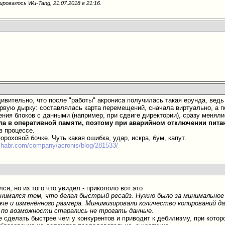
ировалось Wu-Tang, 21.07.2018 в
21:16
.
дивительно, что после "работы" акрониса получилась такая ерунда, ведь
ервую дырку: составлялась карта перемещений, сначала виртуально, а 
ния блоков с данными (например, при сдвиге директории), сразу менял
ла в оперативной памяти, поэтому при аварийном отключении пит
в процессе.
пороховой бочке. Чуть какая ошибка, удар, искра, бум, капут.
//habr.com/company/acronis/blog/281533/
ся, но из того что увидел - прикололо вот это
анимался тем, что делал быстрый ресайз. Нужно было за минимальное
че и изменённого размера. Минимизировали количество копирований д
 по возможности старались не трогать данные.
 сделать быстрее чем у конкурентов и приводит к дебилизму, при которо