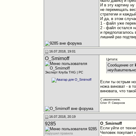
было давно) и пре
И в эту картину ну
не перемещать весь
стратегии и каждый
И да, в этом случ
1 - файл уже пере
2 - файл остался 
и предполагалось в
лишний раз подтве
16.07.2018, 19:01
O_Smirnoff
Цитата:
Сообщение от
неудивительно
Эксперт Клуба THG | PC
Если ты острым но
ножа виноват - в т
виновата, что тако
________________
С уважением,
Олег Р. Смирнов
16.07.2018, 20:19
9285
O_Smirnoff
Если уйти от техн
Человек покупает н
Нарушил правила