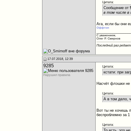
Цитата:
Сообщение от
в том числе в
Ага, если бы они е
Оффтоп
________________
С уважением,
Олег Р. Смирнов
Последний раз редакти
17.07.2018, 12:39
9285
Цитата:
кстати: при за
Нарушил правила
Насчёт флэшки не 
Цитата:
А в том дело, 
Вот ты не хочешь 
беспроблемно за 1
Цитата:
То есть, это н