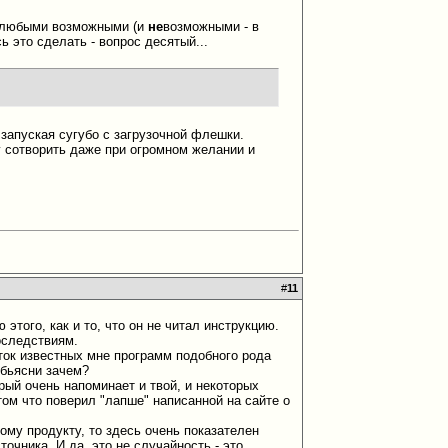
ые любыми возможными (и
не
возможными - в
ь это сделать - вопрос десятый...
 запуская сугубо с загрузочной флешки.
у сотворить даже при огромном желании и
#
11
этого, как и то, что он не читал инструкцию.
оследствиям.
яток известных мне программ подобного рода
обьясни зачем?
рый очень напоминает и твой, и некоторых
том что поверил "лапше" написанной на сайте о
ому продукту, то здесь очень показателен
очника. И да, это не случайность - это