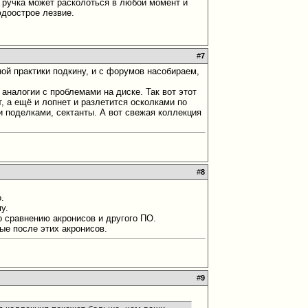
я ручка может расколоться в любой момент и
юдоострое лезвие.
#
7
ной практики подкину, и с форумов насобираем,
 аналогии с проблемами на диске. Так вот этот
т, а ещё и лопнет и разлетится осколками по
и поделками, сектанты. А вот свежая коллекция
#
8
.
му.
о сравнению акронисов и другого ПО.
ые после этих акронисов.
#
9