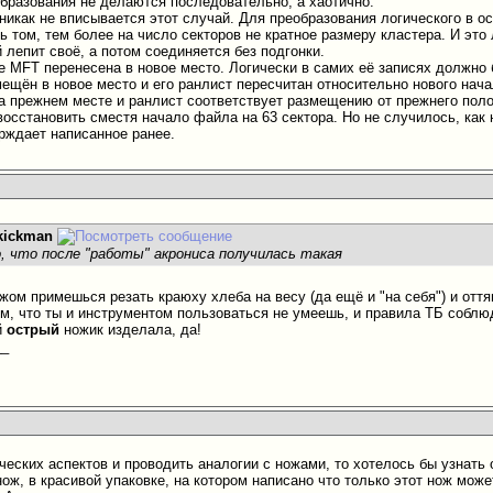
образования не делаются последовательно, а хаотично.
 никак не вписывается этот случай. Для преобразования логического в 
 том, тем более на число секторов не кратное размеру кластера. И это
 лепит своё, а потом соединяется без подгонки.
ае MFT перенесена в новое место. Логически в самих её записях должно
мещён в новое место и его ранлист пересчитан относительно нового нач
на прежнем месте и ранлист соответствует размещению от прежнего пол
осстановить сместя начало файла на 63 сектора. Но не случилось, как 
рждает написанное ранее.
kickman
, что после "работы" акрониса получилась такая
жом примешься резать краюху хлеба на весу (да ещё и "на себя") и оття
ом, что ты и инструментом пользоваться не умеешь, и правила ТБ соблюд
й
острый
ножик изделала, да!
__
ических аспектов и проводить аналогии с ножами, то хотелось бы узнать
ож, в красивой упаковке, на котором написано что только этот нож може