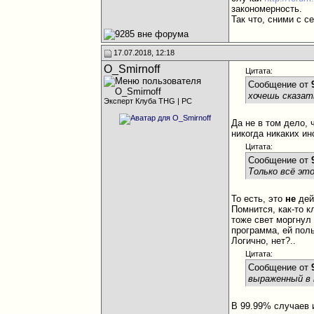
закономерность.
Так что, сними с 
17.07.2018, 12:18
O_Smirnoff
Цитата:
Сообщение от
хочешь сказат
Эксперт Клуба THG | PC
Да не в том дело, 
никогда никаких ин
Цитата:
Сообщение от
Только всё эт
То есть, это
не
дей
Помнится, как-то 
тоже свет моргнул 
программа, ей поль
Логично, нет?..
Цитата:
Сообщение от
выраженный в
В 99.99% случаев 