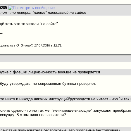
9285
 том что поверил "лапше" написанной на сайте
щё хоть что-то читали "на сайте"...
__
ровалось O_Smirnoff, 17.07.2018 в
12:21
.
грузке с флешки лицензионность вообще не проверяется
буду утверждать, но современная бутявка проверяет.
что никто и никогда никаких инструкций/руководств не читает - ибо "и так
понять одного - точно так же, "нечитающе-знающие" запускают преобраз
 секунду. В этом вина пользователя?
е действия пользователя бестолковые, это программа бестолковая?