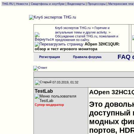
THG.RU
|
Новости
|
Смартфоны и ноутбуки
|
Видеокарты
|
Процессоры
|
Материнские пла
Клуб экспертов THG.ru
>
Горячие и
актуальные темы и другие activity.
>
Обсуждение статей THG.ru, пожелания и
предложения по сайту.
AOpen 32HC1QUR:
обзор и тест игрового монитора
FAQ 
Регистрация
Правила форума
07.03.2019, 01:32
TestLab
AOpen 32HC1Q
Это доволь
Супер-модератор
доступный м
модных фиш
портов, HDR