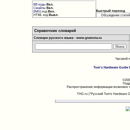
BB коды
Вкл.
Смайлы
Вкл.
Быстрый переход
[IMG]
код
Вкл.
HTML код
Выкл.
Справочник словарей
Словари русского языка - www.gramota.ru
Часовой 
Tom's Hardware Guide 
©200
Подд
Распространение информации возможно т
THG.ru ("Русский Tom's Hardware 