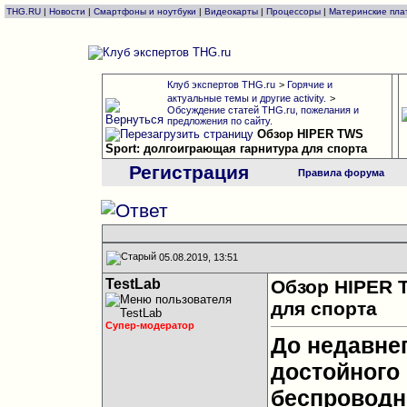
THG.RU
|
Новости
|
Смартфоны и ноутбуки
|
Видеокарты
|
Процессоры
|
Материнские пла
Клуб экспертов THG.ru
>
Горячие и
актуальные темы и другие activity.
>
Обсуждение статей THG.ru, пожелания и
предложения по сайту.
Обзор HIPER TWS
Sport: долгоиграющая гарнитура для спорта
Регистрация
Правила форума
05.08.2019, 13:51
TestLab
Обзор HIPER 
для спорта
Супер-модератор
До недавнег
достойного
беспроводны