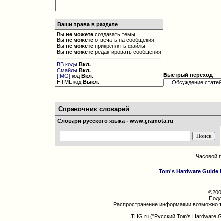
Ваши права в разделе
Вы
не можете
создавать темы
Вы
не можете
отвечать на сообщения
Вы
не можете
прикреплять файлы
Вы
не можете
редактировать сообщения
BB коды
Вкл.
Смайлы
Вкл.
Быстрый переход
[IMG]
код
Вкл.
HTML код
Выкл.
Справочник словарей
Словари русского языка - www.gramota.ru
Часовой 
Tom's Hardware Guide 
©200
Подд
Распространение информации возможно т
THG.ru ("Русский Tom's Hardware 