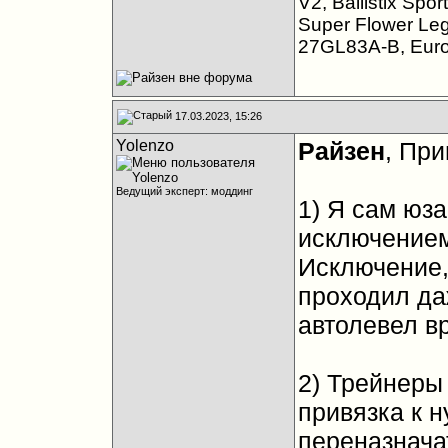
V2, Ballistix Sp
Super Flower Le
27GL83A-B, Eur
17.03.2023, 15:26
Yolenzo
Райзен
, При
Ведущий эксперт: моддинг
1) Я сам юз
исключением
Исключение, 
проходил да
автолевел вр
2) Трейнеры 
привязка к н
переназнача