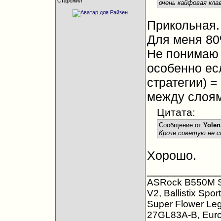
Старожил
очень кайфовая клав
Прикольная.
Для меня 80
Не понимаю 
особенно есл
стратегии) 
между слоям
Цитата:
Сообщение от
Yolen
Кроче советую не 
Хорошо.
__________
ASRock B550M S
V2, Ballistix Sp
Super Flower Le
27GL83A-B, Eur