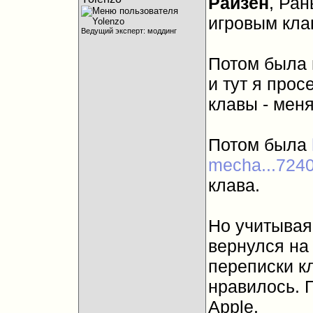
Райзен
, Ран
игровым кла
Ведущий эксперт: моддинг
Потом была 
и тут я про
клавы - мен
Потом была
mecha...72
клава.
Но учитывая,
вернулся на 
переписки к
нравилось. 
Apple.