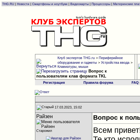
THG.RU
|
Новости
|
Смартфоны и ноутбуки
|
Видеокарты
|
Процессоры
|
Материнские пла
Клуб экспертов THG.ru
>
Периферийное
оборудование и гаджеты
>
Устройства ввода
>
Клавиатуры, мыши
Вопрос к
пользователям клав формата TKL
Регистрация
Правила форума
FAQ
17.03.2023, 15:02
Райзен
Вопрос к пол
Всем привет
Старожил
Те кто испол