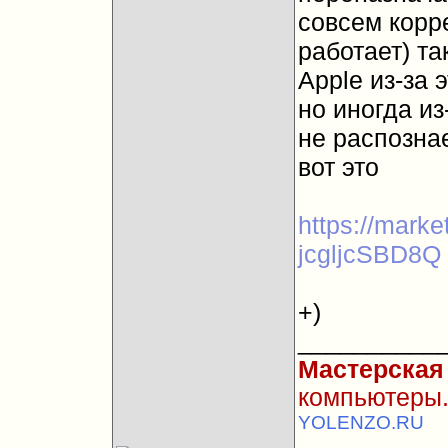
совсем корре
работает) та
Apple из-за 
но иногда из
не распозна
вот это
https://marke
jcgljcSBD8Q
+)
__________
Мастерская
компьютеры.
YOLENZO.RU