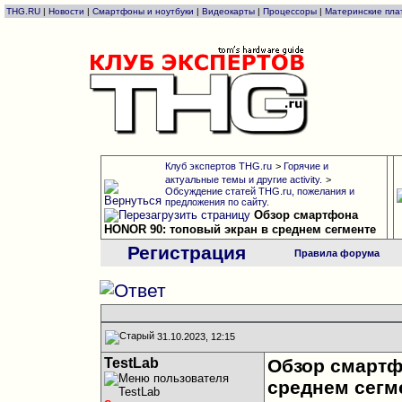
THG.RU
|
Новости
|
Смартфоны и ноутбуки
|
Видеокарты
|
Процессоры
|
Материнские пла
Клуб экспертов THG.ru
>
Горячие и
актуальные темы и другие activity.
>
Обсуждение статей THG.ru, пожелания и
предложения по сайту.
Обзор смартфона
HONOR 90: топовый экран в среднем сегменте
Регистрация
Правила форума
31.10.2023, 12:15
TestLab
Обзор смартф
среднем сегм