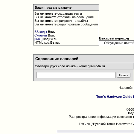
Ваши права в разделе
Вы
не можете
создавать темы
Вы
не можете
отвечать на сообщения
Вы
не можете
прикреплять файлы
Вы
не можете
редактировать сообщения
BB коды
Вкл.
Смайлы
Вкл.
Быстрый переход
[IMG]
код
Вкл.
HTML код
Выкл.
Справочник словарей
Словари русского языка - www.gramota.ru
Часовой 
Tom's Hardware Guide 
©200
Подд
Распространение информации возможно т
THG.ru ("Русский Tom's Hardware G