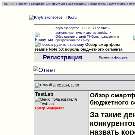
THG.RU
|
Новости
|
Смартфоны и ноутбуки
|
Видеокарты
|
Процессоры
|
Материнские пла
Клуб экспертов THG.ru
>
Горячие и
актуальные темы и другие activity.
>
Обсуждение статей THG.ru, пожелания и
предложения по сайту.
Обзор смартфона
realme Note 50: король бюджетного сегмента
Регистрация
Правила форума
26.02.2024, 13:39
TestLab
Обзор смартфо
бюджетного с
Супер-модератор
За такие де
конкурентов
назвать ко