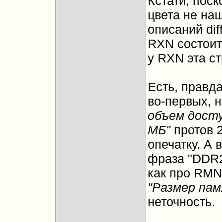
Кстати, пос
цвета не на
описаний dif
RXN состоит
у RXN эта ст
Есть, правда
во-первых, 
объем дост
МБ"
протов 2
опечатку. А 
фраза "DDR2
как про RMN 
"Размер пам
неточность.