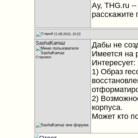
Ау, THG.ru -
расскажите п
11.08.2010, 10:22
SashaKamaz
Дабы не созд
Имеется на р
Старожил
Интересует:
1) Образ rec
восстановлен
отформатиро
2) Возможно
корпуса.
Может кто п