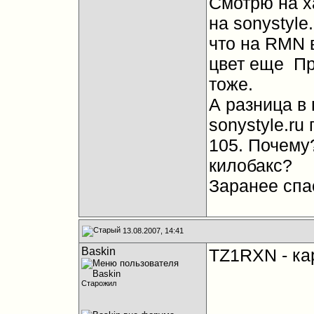
Смотрю на ха
на sonystyle.
что на RMN в
цвет еще
Пр
тоже.
А разница в
sonystyle.ru
105. Почему?
килобакс?
Заранее спа
13.08.2007, 14:41
Baskin
TZ1RXN - ка
Старожил