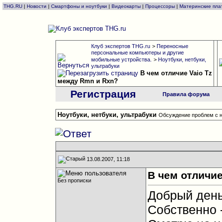
THG.RU
|
Новости
|
Смартфоны и ноутбуки
|
Видеокарты
|
Процессоры
|
Материнские пла
Клуб экспертов THG.ru
>
Переносные
персональные компьютеры и другие
мобильные устройства.
>
Ноутбуки, нетбуки,
ультрабуки
В чем отличие Vaio Tz
между Rmn и Rxn?
Регистрация
Правила форума
Ноутбуки, нетбуки, ультрабуки
Обсуждение проблем с н
13.08.2007, 11:18
В чем отличие
Без прописки
Добрый день
Собственно -