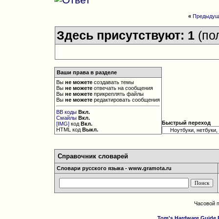
«
Предыдущ
Здесь присутствуют: 1
(по
Ваши права в разделе
Вы
не можете
создавать темы
Вы
не можете
отвечать на сообщения
Вы
не можете
прикреплять файлы
Вы
не можете
редактировать сообщения
BB коды
Вкл.
Смайлы
Вкл.
Быстрый переход
[IMG]
код
Вкл.
HTML код
Выкл.
Справочник словарей
Словари русского языка - www.gramota.ru
Часовой 
Tom's Hardware Guide 