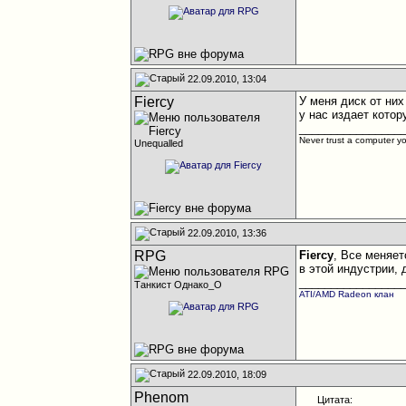
22.09.2010, 13:04
Fiercy
У меня диск от них
у нас издает котор
________________
Never trust a computer you
Unequalled
22.09.2010, 13:36
RPG
Fiercy
, Все меняет
в этой индустрии, 
________________
Танкист Однако_О
ATI/AMD Radeon клан
22.09.2010, 18:09
Phenom
Цитата: