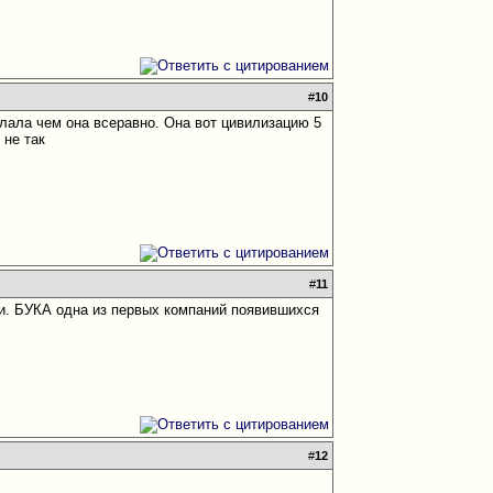
#
10
елала чем она всеравно. Она вот цивилизацию 5
 не так
#
11
сии. БУКА одна из первых компаний появившихся
#
12