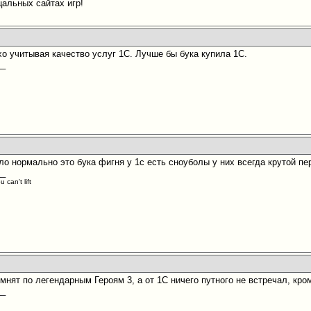
цальных сайтах игр!
хо учитывая качество услуг 1С. Лучше бы бука купила 1С.
__
ло нормально это бука фигня у 1с есть сноуболы у них всегда крутой пе
__
 can't lift
омнят по легендарным Героям 3, а от 1С ничего путного не встречал, кро
__