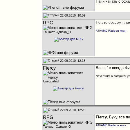
Пачи качать с офи
22.09.2010, 10:09
RPG
Не это совсем пло
________________
ATI/AMD Radeon клан
Танкист Однако_О
22.09.2010, 12:13
Fiercy
Все с 1с всегда бы
________________
Never trust a computer you
Unequalled
22.09.2010, 12:28
RPG
Fiercy
, Буку все п
________________
ATI/AMD Radeon клан
Танкист Однако_О