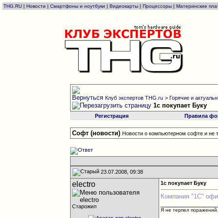
THG.RU
|
Новости
|
Смартфоны и ноутбуки
|
Видеокарты
|
Процессоры
|
Материнские пла
Клуб экспертов THG.ru
>
Горячие и актуальны
1с покупает Буку
Регистрация
Правила фо
Софт (новости)
Новости о компьютерном софте и не 
23.07.2008, 09:38
electro
1с покупает Буку
Компания "1С" офи
________________
Старожил
Я не терпел поражений