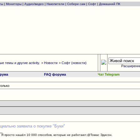
ты
|
Мониторы
|
Аудио/видео
|
Накопители
|
Собери сам
|
Софт
|
Домашний ПК
е темы и другие activity.
>
Новости
>
Софт (новости)
Расширенн
рума
FAQ форума
Чат Telegram
только
циально заявила о покупке "Буки"
__
. Я просто нашёл 10 000 способов, которые не работают.@Томас Эдисон.