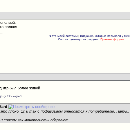
нополией.
это полная
__
Фото моей системы
|
Видюшки, которые побывали у мен
Состав руководства форума
|
Правила форума
од игр был более живой
нуту 12 секунд
Bard
, это плохо, 1с и так с пофигизмом относятся к потребителю. Патчи
и и совсем как монополисты обарзеют.