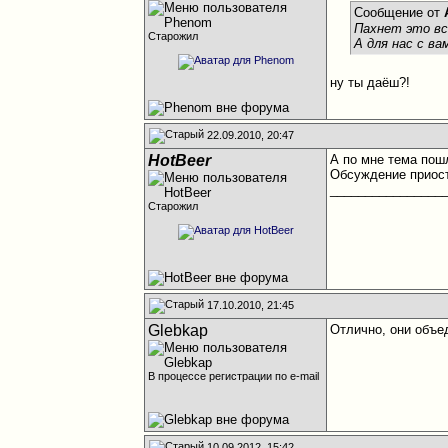
Сообщение от
Пахнет это вс
Старожил
А для нас с ва
ну ты даёш?!
22.09.2010, 20:47
HotBeer
А по мне тема пош
Обсуждение приос
________________
Старожил
17.10.2010, 21:45
Glebkap
Отлично, они объе
В процессе регистрации по e-mail
10.09.2012, 15:42