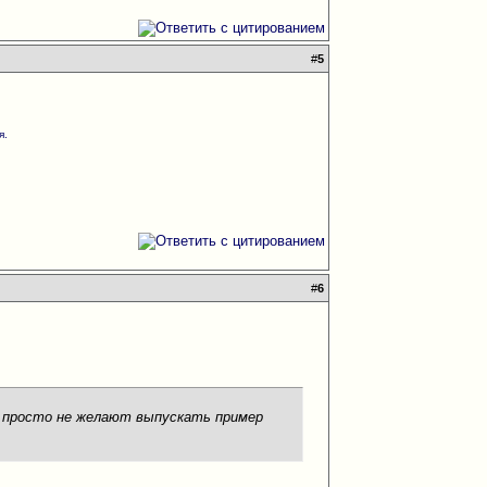
#
5
я.
#
6
, просто не желают выпускать пример