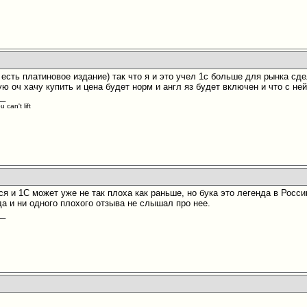
 есть платиновое издание) так что я и это учел 1с больше для рынка сд
ую оч хачу купить и цена будет норм и англ яз будет включен и что с ней
__
 can't lift
ся и 1С может уже не так плоха как раньше, но бука это легенда в Рос
да и ни одного плохого отзыва не слышал про нее.
__