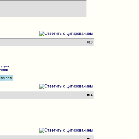
#
13
форума
русов
#
14