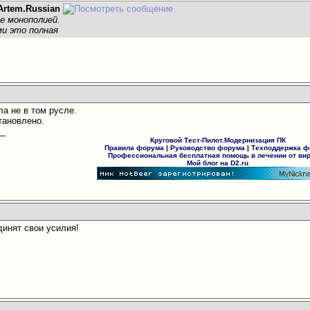
Artem.Russian
е монополией.
ми это полная
ла не в том русле.
тановлено.
__
Круговой Тест-Пилот.Модернизация ПК
Правила форума
|
Руководство форума
|
Техподдержка 
Профессиональная бесплатная помощь в лечении от ви
Мой блог на D2.ru
динят свои усилия!