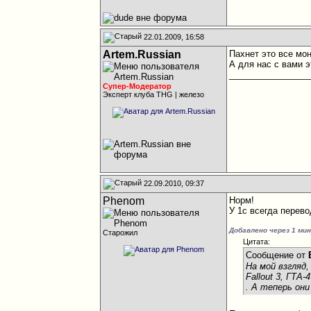
22.01.2009, 16:58
Artem.Russian
Пахнет это все мо
А для нас с вами 
________________
Супер-Модератор
Эксперт клуба THG | железо
22.09.2010, 09:37
Phenom
Норм!
У 1с всегда перев
Добавлено через 1 ми
Старожил
Цитата:
Сообщение от
На мой взгляд
Fallout 3, ГТА-4
. А теперь он