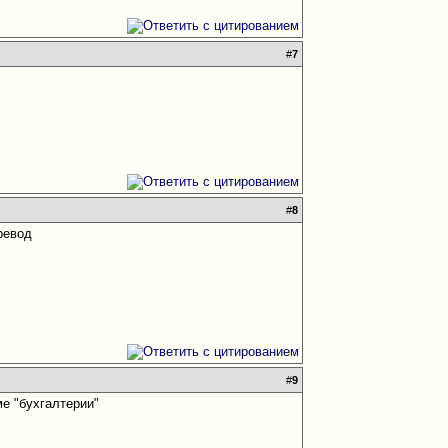
#
7
#
8
ревод
#
9
ме "бухгалтерии"