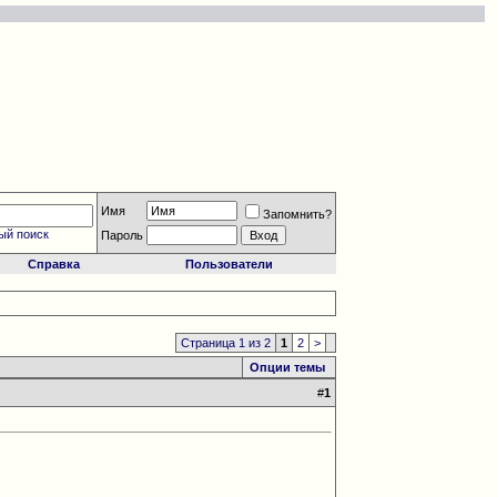
Имя
Запомнить?
ый поиск
Пароль
Справка
Пользователи
Страница 1 из 2
1
2
>
Опции темы
#
1